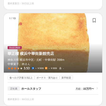
最終更新日：30日以上前
華
1
/
13
華正樓 横浜中華街新館売店
神奈川県 横浜市中区 /
元町・中華街
駅
398m
中華菓子、肉まん
3.53
～￥999
～￥999
－
食べログ評価 3.5以上
ボーナス・賞与あり
新卒歓迎
ホールスタッフ
月給：
22万円〜
正社員
最終更新日：30日以上前