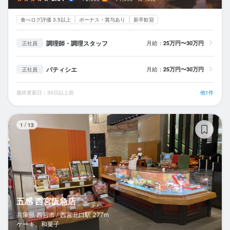
食べログ評価 3.5以上
ボーナス・賞与あり
新卒歓迎
調理師・調理スタッフ
月給：
25万円〜30万円
正社員
パティシエ
月給：
25万円〜30万円
正社員
最終更新日：30日以上前
他1件
五
1
/
13
五感 西宮阪急店
兵庫県 西宮市 /
西宮北口
駅
277m
ケーキ、和菓子