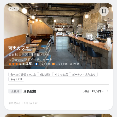
蒲
1
/
16
蒲田カフェ
東京都 大田区 /
蒲田
駅
404m
カフェ、サンドイッチ、ケーキ
3.51
～￥2,999
～￥1,999
20席
食べログ評価 3.5以上
個人経営
小さなお店
ボーナス・賞与あり
ネイルOK
店長候補
月給：
25万円〜
正社員
最終更新日：30日以上前
ヨ