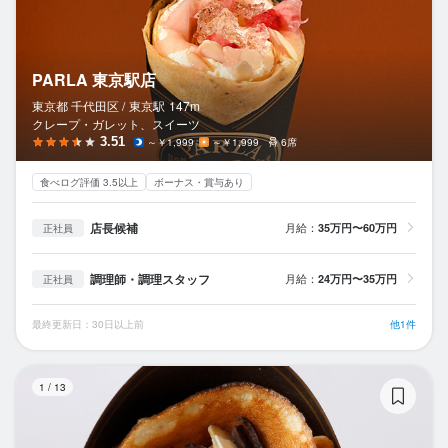
PARLA 東京駅店
東京都 千代田区 /
東京
駅
147m
クレープ・ガレット、スイーツ
3.51
～￥1,999
～￥1,999
6席
食べログ評価 3.5以上
ボーナス・賞与あり
店長候補
月給：
35万円〜60万円
正社員
調理師・調理スタッフ
月給：
24万円〜35万円
正社員
最終更新日：30日以上前
他1件
P
1
/
13