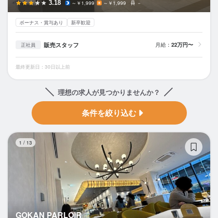
3.18
～￥1,999
～￥1,999
－
ボーナス・賞与あり
新卒歓迎
販売スタッフ
月給：
22万円〜
正社員
最終更新日：30日以上前
理想の求人が見つかりませんか？
条件を絞り込む
GO
1
/
13
GOKAN PARLOIR