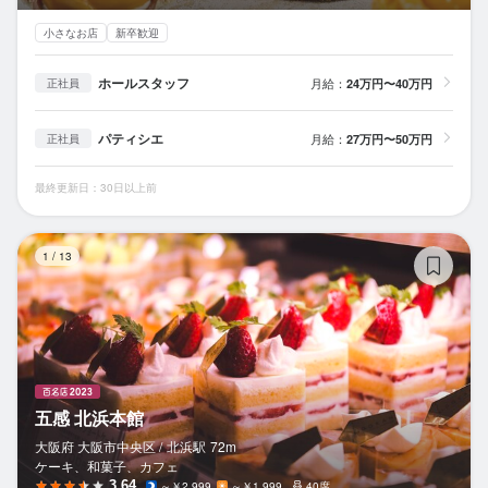
小さなお店
新卒歓迎
ホールスタッフ
月給：
24万円〜40万円
正社員
パティシエ
月給：
27万円〜50万円
正社員
最終更新日：30日以上前
五
1
/
13
五感 北浜本館
大阪府 大阪市中央区 /
北浜
駅
72m
ケーキ、和菓子、カフェ
3.64
～￥2,999
～￥1,999
40席