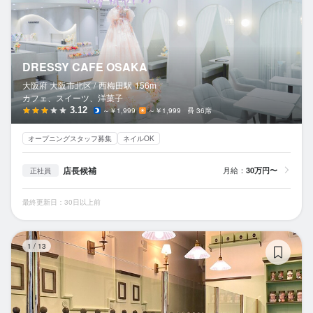
DRESSY CAFE OSAKA
大阪府 大阪市北区 /
西梅田
駅
156m
カフェ、スイーツ、洋菓子
3.12
～￥1,999
～￥1,999
36席
オープニングスタッフ募集
ネイルOK
店長候補
月給：
30万円〜
正社員
最終更新日：30日以上前
Mr
1
/
13