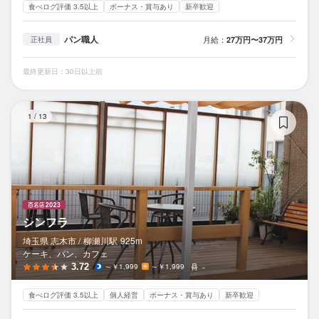
食べログ評価 3.5以上
ボーナス・賞与あり
新卒歓迎
パン職人
月給：
27万円〜37万円
正社員
最終更新日：30日以上前
シ
1
/
13
シンフラ
埼玉県 志木市 /
柳瀬川
駅
925m
ケーキ、パン、カフェ
3.72
～￥1,999
～￥1,999
－
食べログ評価 3.5以上
個人経営
ボーナス・賞与あり
新卒歓迎