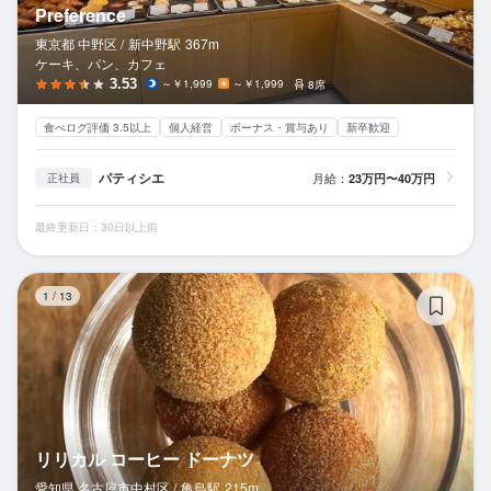
Preference
東京都 中野区 /
新中野
駅
367m
ケーキ、パン、カフェ
3.53
～￥1,999
～￥1,999
8席
食べログ評価 3.5以上
個人経営
ボーナス・賞与あり
新卒歓迎
パティシエ
月給：
23万円〜40万円
正社員
最終更新日：30日以上前
リ
1
/
13
リリカル コーヒー ドーナツ
愛知県 名古屋市中村区 /
亀島
駅
215m