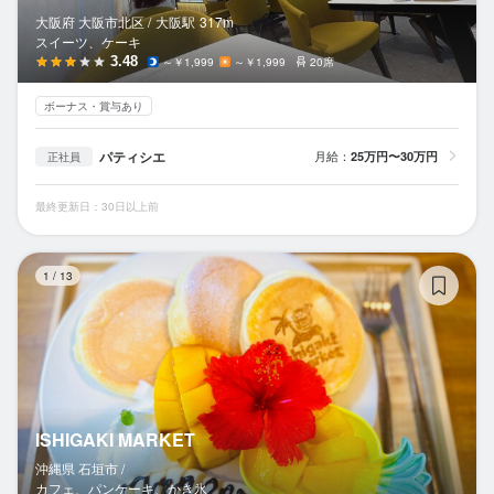
大阪府 大阪市北区 /
大阪
駅
317m
スイーツ、ケーキ
3.48
～￥1,999
～￥1,999
20席
ボーナス・賞与あり
パティシエ
月給：
25万円〜30万円
正社員
最終更新日：30日以上前
IS
1
/
13
ISHIGAKI MARKET
沖縄県 石垣市 /
カフェ、パンケーキ、かき氷