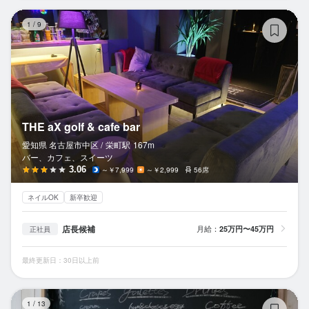
TH
1
/
9
THE aX golf & cafe bar
愛知県 名古屋市中区 /
栄町
駅
167m
バー、カフェ、スイーツ
3.06
～￥7,999
～￥2,999
56席
ネイルOK
新卒歓迎
店長候補
月給：
25万円〜45万円
正社員
最終更新日：30日以上前
オ
1
/
13