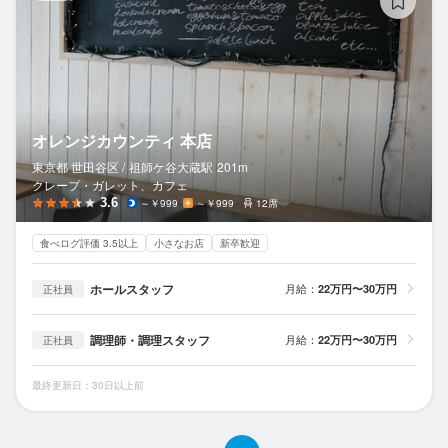
オレンジカウンティ 本店
東京都 世田谷区 /
祖師ケ谷大蔵
駅
201m
クレープ・ガレット、カフェ
3.6
～￥999
～￥999
12席
食べログ評価 3.5以上
小さなお店
新卒歓迎
ホールスタッフ
月給：
22万円〜30万円
正社員
調理師・調理スタッフ
月給：
22万円〜30万円
正社員
最終更新日：30日以上前