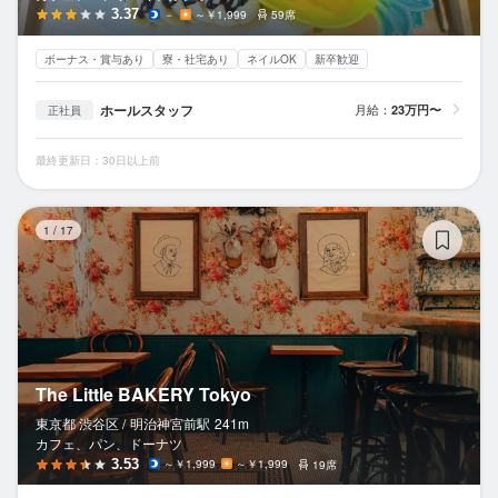
3.37
－
～￥1,999
59席
ボーナス・賞与あり
寮・社宅あり
ネイルOK
新卒歓迎
ホールスタッフ
月給：
23万円〜
正社員
最終更新日：30日以上前
Th
1
/
17
The Little BAKERY Tokyo
東京都 渋谷区 /
明治神宮前
駅
241m
カフェ、パン、ドーナツ
3.53
～￥1,999
～￥1,999
19席