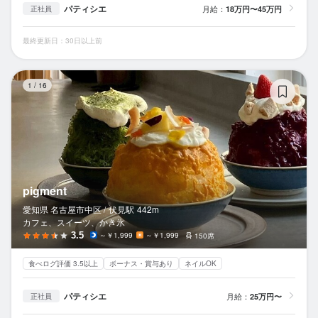
パティシエ
月給：
18万円〜45万円
正社員
最終更新日：30日以上前
pi
1
/
16
pigment
愛知県 名古屋市中区 /
伏見
駅
442m
カフェ、スイーツ、かき氷
3.5
～￥1,999
～￥1,999
150席
食べログ評価 3.5以上
ボーナス・賞与あり
ネイルOK
パティシエ
月給：
25万円〜
正社員