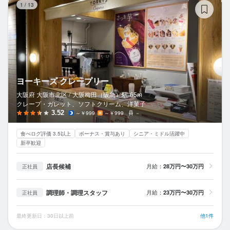
1
/
13
ヨーキーズ クレープリー
大阪府 大阪市北区 /
大阪梅田（阪急）
駅
65m
クレープ・ガレット、ソフトクリーム、洋菓子
3.52
～￥999
～￥999
－
食べログ評価 3.5以上
ボーナス・賞与あり
シニア・ミドル活躍中
新卒歓迎
店長候補
月給：
28万円〜30万円
正社員
調理師・調理スタッフ
月給：
23万円〜30万円
正社員
最終更新日：30日以上前
他1件