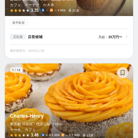
カフェ、ドーナツ、かき氷
3.35
－
～￥999
31席
新卒歓迎
店長候補
月給：
20万円〜
正社員
最終更新日：30日以上前
Ch
1
/
13
Charles-Henry
東京都 渋谷区 /
代官山
駅
110m
ケーキ、カフェ
3.48
～￥3,999
～￥2,999
22席