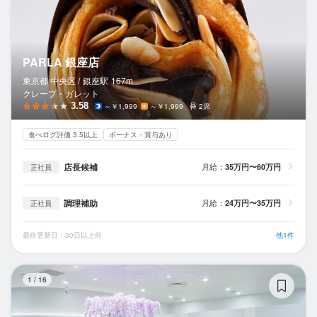
PARLA 銀座店
東京都 中央区 /
銀座
駅
167m
クレープ・ガレット
3.58
～￥1,999
～￥1,999
2席
食べログ評価 3.5以上
ボーナス・賞与あり
店長候補
月給：
35万円〜60万円
正社員
調理補助
月給：
24万円〜35万円
正社員
最終更新日：30日以上前
他1件
DR
1
/
16