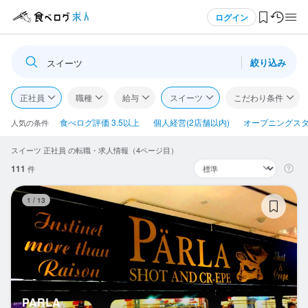
メニュー
ログイン
絞り込み
スイーツ
ログイン・無料会員登録
正社員
職種
給与
スイーツ
こだわり条件
食べログ求人TOP
食べログ評価 3.5以上
個人経営(2店舗以内)
オープニングス
人気の条件
スイーツ 正社員 の転職・求人情報（4ページ目）
求人検索
111
件
マイページ管理
PA
1
/
13
閲覧履歴
気になる求人
検索履歴・保存した条件
PARLA