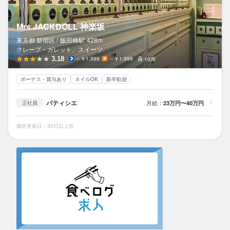
Mrs.JACKDOLL 神楽坂
東京都 新宿区 /
飯田橋
駅
428m
クレープ・ガレット、スイーツ
3.18
～￥1,999
～￥1,999
10席
ボーナス・賞与あり
ネイルOK
新卒歓迎
パティシエ
月給：
23万円〜40万円
正社員
最終更新日：30日以上前