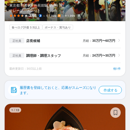
応募履歴
東京都 渋谷区 /
外苑前
駅
618m
クレープ・ガレット
WEB履歴書
3.68
～￥1,999
～￥1,999
－
食べログ評価 3.5以上
ボーナス・賞与あり
スカウト・メルマガ受信設定
店長候補
月給：
35万円〜60万円
正社員
ヘルプ・お問い合わせフォーム
調理師・調理スタッフ
月給：
24万円〜35万円
正社員
掲載をご検討の店舗様へ
食べログ求人PRESS
最終更新日：30日以上前
他1件
プライバシーポリシー
利用規約
履歴書を登録しておくと、応募がスムーズになり
作成する
ます。
企業情報
P
1
/
13