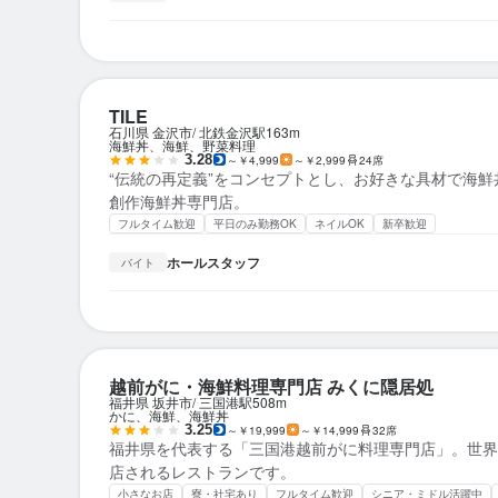
TILE
石川県 金沢市
北鉄金沢駅
163m
海鮮丼、海鮮、野菜料理
3.28
～￥4,999
～￥2,999
24席
“伝統の再定義”をコンセプトとし、お好きな具材で海
創作海鮮丼専門店。
フルタイム歓迎
平日のみ勤務OK
ネイルOK
新卒歓迎
ホールスタッフ
バイト
越前がに・海鮮料理専門店 みくに隠居処
福井県 坂井市
三国港駅
508m
かに、海鮮、海鮮丼
3.25
～￥19,999
～￥14,999
32席
福井県を代表する「三国港越前がに料理専門店」。世界
店されるレストランです。
小さなお店
寮・社宅あり
フルタイム歓迎
シニア・ミドル活躍中