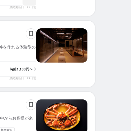
最終更新日：22日前
鮮丼を作れる体験型の
時給
1,100円〜
最終更新日：24日前
中からお客様が来
新卒歓迎