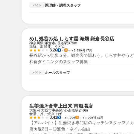
調理師・調理スタッフ
バイト
めし処呑み処 しらす屋 海畑 鎌倉長谷店
神奈川県 鎌倉市
長谷駅
379m
海鮮、海鮮丼、うどん
3.26
－
～￥2,999
17席
長谷駅から徒歩５分。観光客で賑わう、しらす丼やうど
和食ダイニングのスタッフ募集！
ホールスタッフ
バイト
生姜焼き食堂上出来 南船場店
大阪府 大阪市中央区
心斎橋駅
240m
食堂、丼、焼きそば
3.41
～￥1,999
～￥1,999
12席
【アルバイト】生姜焼き専門店のキッチンスタッフ／カ
店★週2日～◎髪色・ネイル自由