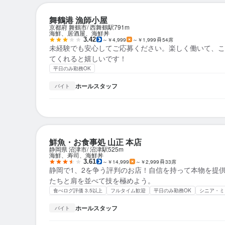
舞鶴港 漁師小屋
京都府 舞鶴市
西舞鶴駅
791m
海鮮、居酒屋、海鮮丼
3.42
～￥4,999
～￥1,999
54席
未経験でも安心してご応募ください。楽しく働いて、こ
てくれると嬉しいです！
平日のみ勤務OK
ホールスタッフ
バイト
鮮魚・お食事処 山正 本店
静岡県 沼津市
沼津駅
525m
海鮮、寿司、海鮮丼
3.61
～￥14,999
～￥2,999
33席
静岡で1、2を争う評判のお店！自信を持って本物を提
たちと肩を並べて技を極めよう。
食べログ評価 3.5以上
フルタイム歓迎
平日のみ勤務OK
シニア・ミ
ホールスタッフ
バイト