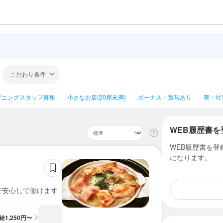
こだわり条件
プニングスタッフ募集
小さなお店(20席未満)
ボーナス・賞与あり
寮・社
WEB履歴書を
WEB履歴書を
になります。
で安心して働けます
給
1,250円〜