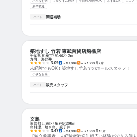
小さなお店
フルタイム歓迎
平日のみ勤務OK
ネイルOK
シニア
新卒歓迎
調理補助
バイト
築地すし 竹若 東武百貨店船橋店
千葉県 船橋市
船橋駅
42m
寿司、海鮮丼
3.09
～￥1,999
～￥1,999
9席
未経験でもOK！築地すし竹若でのホールスタッフ！
小さなお店
販売スタッフ
バイト
文鳥
東京都 江東区
亀戸駅
206m
鳥料理、焼き鳥、親子丼
3.47
～￥4,999
～￥1,999
13席
【独立希望者、未経験者歓迎】幅広い経験ができる個人