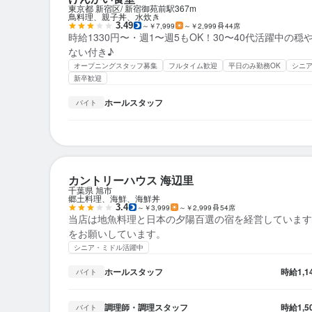
東京都 新宿区
新宿御苑前駅
367m
鳥料理、親子丼、水炊き
3.49
～￥7,999
～￥2,999
44席
時給1330円〜・週1〜週5もOK！30〜40代活躍中の
ない付き♪
オープニングスタッフ募集
フルタイム歓迎
平日のみ勤務OK
シニ
新卒歓迎
ホールスタッフ
バイト
カントリーハウス 海辺里
千葉県 旭市
郷土料理、海鮮、海鮮丼
3.4
～￥3,999
～￥2,999
54席
当店は地魚料理と日本の夕陽百選の宿を経営しています
をお願いしています。
シニア・ミドル活躍中
ホールスタッフ
時給
1,
バイト
調理師・調理スタッフ
時給
1,
バイト