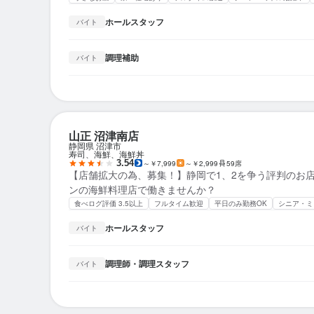
ホールスタッフ
バイト
調理補助
バイト
山正 沼津南店
静岡県 沼津市
寿司、海鮮、海鮮丼
3.54
～￥7,999
～￥2,999
59席
【店舗拡大の為、募集！】静岡で1、2を争う評判のお
ンの海鮮料理店で働きませんか？
食べログ評価 3.5以上
フルタイム歓迎
平日のみ勤務OK
シニア・ミ
ホールスタッフ
バイト
調理師・調理スタッフ
バイト