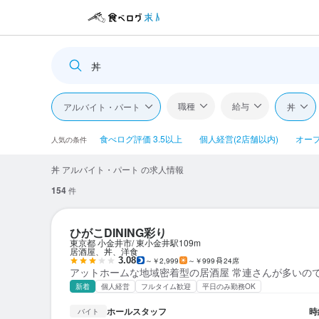
丼
職種
給与
アルバイト・パート
丼
食べログ評価 3.5以上
個人経営(2店舗以内)
オー
人気の条件
丼 アルバイト・パート の求人情報
154
件
ひがこDINING彩り
東京都 小金井市
東小金井駅
109m
居酒屋、丼、洋食
3.08
～￥2,999
～￥999
24席
アットホームな地域密着型の居酒屋 常連さんが多いの
新着
個人経営
フルタイム歓迎
平日のみ勤務OK
ホールスタッフ
時
バイト