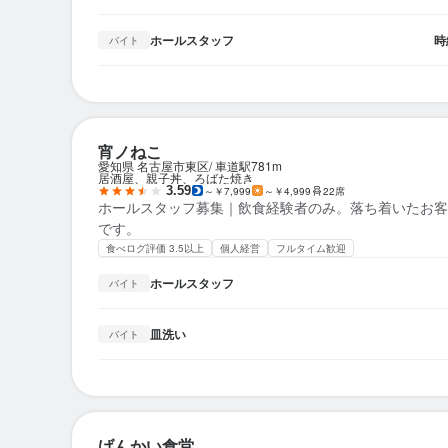
ホールスタッフ
時
バイト
宵ノねこ
愛知県 名古屋市東区
車道駅
781m
居酒屋、親子丼、ろばた焼き
3.59
～￥7,999
～￥4,999
22席
ホールスタッフ募集｜飲食経験者のみ。落ち着いたお客
です。
食べログ評価 3.5以上
個人経営
フルタイム歓迎
ホールスタッフ
バイト
皿洗い
バイト
げんかい食堂