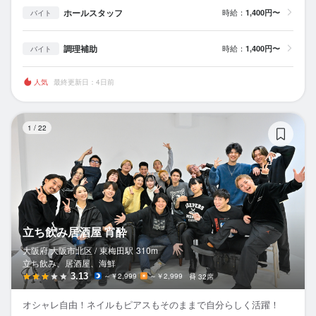
ホールスタッフ
時給：
1,400円〜
バイト
調理補助
時給：
1,400円〜
バイト
人気
最終更新日：4日前
立
1
/
22
立ち飲み居酒屋 宵酔
大阪府 大阪市北区 /
東梅田
駅
310m
立ち飲み、居酒屋、海鮮
3.13
～￥2,999
～￥2,999
32席
オシャレ自由！ネイルもピアスもそのままで自分らしく活躍！