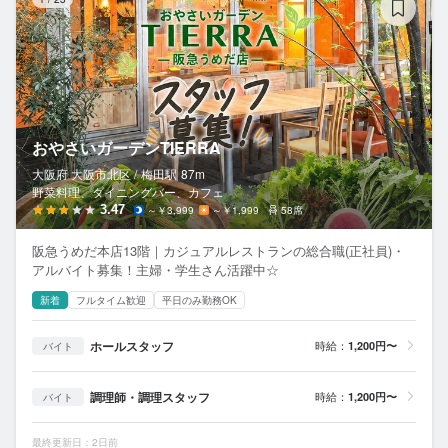
おやさいガーデンTIERRA
大阪府 大阪市北区 /
梅田
駅
87m
野菜料理、ダイニングバー、カフェ
3.47
～￥3,999
～￥1,999
58席
阪急うめだ本店13階｜カジュアルレストランの総合職(正社員)・
アルバイト募集！主婦・学生さん活躍中☆
新着
フルタイム歓迎
平日のみ勤務OK
ホールスタッフ
時給：
1,200円〜
バイト
調理師・調理スタッフ
時給：
1,200円〜
バイト
最終更新日：2日前