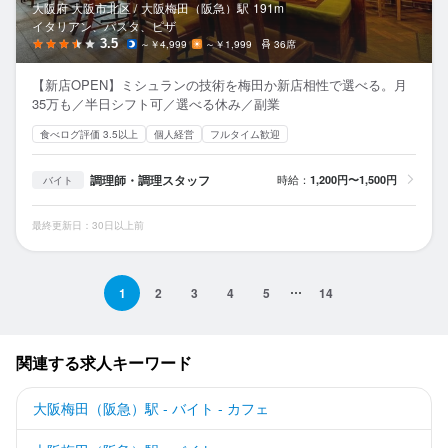
大阪府 大阪市北区 /
大阪梅田（阪急）
駅
191m
イタリアン、パスタ、ピザ
3.5
～￥4,999
～￥1,999
36席
【新店OPEN】ミシュランの技術を梅田か新店相性で選べる。月
35万も／半日シフト可／選べる休み／副業
食べログ評価 3.5以上
個人経営
フルタイム歓迎
調理師・調理スタッフ
時給：
1,200円〜1,500円
バイト
最終更新日：30日以上前
1
2
3
4
5
14
関連する求人キーワード
大阪梅田（阪急）駅 - バイト - カフェ