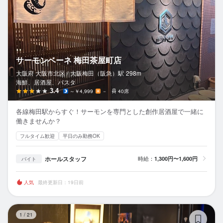
サーモンベーネ 梅田茶屋町店
大阪府 大阪市北区 /
大阪梅田（阪急）
駅
298m
海鮮、居酒屋、パスタ
3.4
～￥4,999
－
40席
各線梅田駅からすぐ！サーモンを専門とした創作居酒屋で一緒に
働きませんか？
フルタイム歓迎
平日のみ勤務OK
ホールスタッフ
時給：
1,300円〜1,600円
バイト
人気
最終更新日：19日前
40
1
/
21