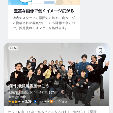
梅
1
/
24
梅田 海鮮居酒屋いこう
大阪府 大阪市北区 /
中崎町
駅
357m
居酒屋、海鮮
3.39
～￥5,999
－
16席
オシャレ自由！ネイルもピアスもそのままで自分らしく活躍！