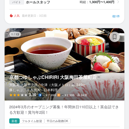
ホールスタッフ
時給：
1,300円〜1,400円
バイト
人気
最終更新日：3日前
他1件
京
1
/
13
京都つゆしゃぶCHIRIRI 大阪梅田茶屋町店
大阪府 大阪市北区 /
中津（大阪メトロ）
駅
340m
豚しゃぶ、すき焼き、日本料理
3.36
～￥7,999
～￥2,999
94席
2024年3月のオープニング募集！年間休日110日以上！英会話でき
る方歓迎！賞与年2回！
新着
フルタイム歓迎
平日のみ勤務OK