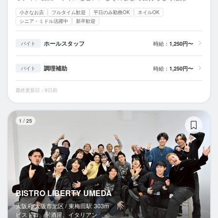
小さなお店
フルタイム歓迎
平日のみ勤務OK
ネイルOK
シニア・ミドル活躍中
新卒歓迎
ホールスタッフ
時給：
1,250円〜
バイト
調理補助
時給：
1,250円〜
バイト
最終更新日：9日前
BI
1
/
25
BISTRO LIBERTY UMEDA
大阪府 大阪市北区 /
東梅田
駅
303m
ビストロ、居酒屋、イタリアン