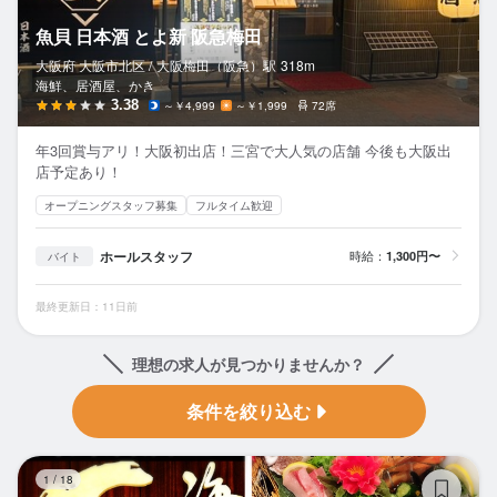
魚貝 日本酒 とよ新 阪急梅田
大阪府 大阪市北区 /
大阪梅田（阪急）
駅
318m
海鮮、居酒屋、かき
3.38
～￥4,999
～￥1,999
72席
年3回賞与アリ！大阪初出店！三宮で大人気の店舗 今後も大阪出
店予定あり！
オープニングスタッフ募集
フルタイム歓迎
ホールスタッフ
時給：
1,300円〜
バイト
最終更新日：11日前
理想の求人が見つかりませんか？
条件を絞り込む
海
1
/
18