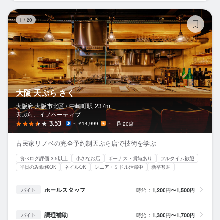
大
1
/
20
大阪 天ぷら さく
大阪府 大阪市北区 /
中崎町
駅
237m
天ぷら、イノベーティブ
3.53
～￥14,999
－
20席
古民家リノベの完全予約制天ぷら店で技術を学ぶ
食べログ評価 3.5以上
小さなお店
ボーナス・賞与あり
フルタイム歓迎
平日のみ勤務OK
ネイルOK
シニア・ミドル活躍中
新卒歓迎
ホールスタッフ
時給：
1,200円〜1,500円
バイト
調理補助
時給：
1,300円〜1,700円
バイト