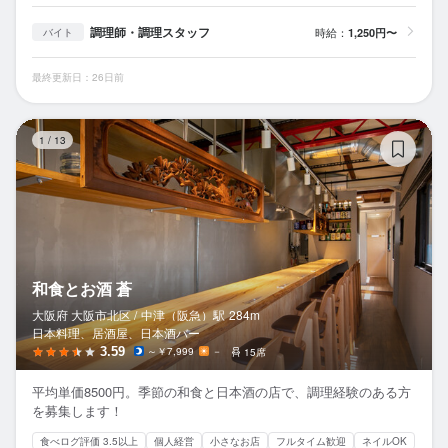
調理師・調理スタッフ
時給：
1,250円〜
バイト
最終更新日：26日前
和
1
/
13
和食とお酒 蒼
大阪府 大阪市北区 /
中津（阪急）
駅
284m
日本料理、居酒屋、日本酒バー
3.59
～￥7,999
－
15席
平均単価8500円。季節の和食と日本酒の店で、調理経験のある方
を募集します！
食べログ評価 3.5以上
個人経営
小さなお店
フルタイム歓迎
ネイルOK