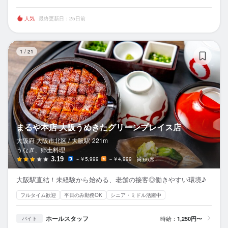
人気
最終更新日：25日前
ま
1
/
21
まるや本店 大阪うめきたグリーンプレイス店
大阪府 大阪市北区 /
大阪
駅
221m
うなぎ、郷土料理
3.19
～￥5,999
～￥4,999
66席
大阪駅直結！未経験から始める、老舗の接客◎働きやすい環境♪
フルタイム歓迎
平日のみ勤務OK
シニア・ミドル活躍中
ホールスタッフ
時給：
1,250円〜
バイト