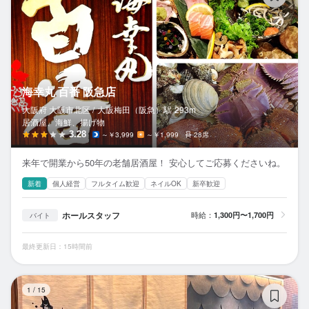
海幸丸 百番 阪急店
大阪府 大阪市北区 /
大阪梅田（阪急）
駅
293m
居酒屋、海鮮、揚げ物
3.28
～￥3,999
～￥1,999
28席
来年で開業から50年の老舗居酒屋！ 安心してご応募くださいね。
新着
個人経営
フルタイム歓迎
ネイルOK
新卒歓迎
ホールスタッフ
時給：
1,300円〜1,700円
バイト
最終更新日：15時間前
サ
1
/
15