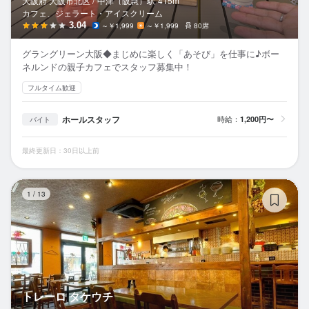
大阪府 大阪市北区 /
中津（阪急）
駅
415m
カフェ、ジェラート・アイスクリーム
3.04
～￥1,999
～￥1,999
80席
グラングリーン大阪◆まじめに楽しく「あそび」を仕事に♪ボー
ネルンドの親子カフェでスタッフ募集中！
フルタイム歓迎
ホールスタッフ
時給：
1,200円〜
バイト
最終更新日：30日以上前
ト
1
/
13
トレーロ タケウチ