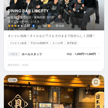
DINING BAR LIBERTY
大阪府 大阪市北区 /
東梅田
駅
321m
ダイニングバー、パスタ
3.07
～￥2,999
－
50席
オシャレ自由！ネイルもピアスもそのままで自分らしく活躍！
フルタイム歓迎
平日のみ勤務OK
ネイルOK
新卒歓迎
ホールスタッフ
時給：
1,250円〜1,500円
バイト
最終更新日：9日前
魚
1
/
20