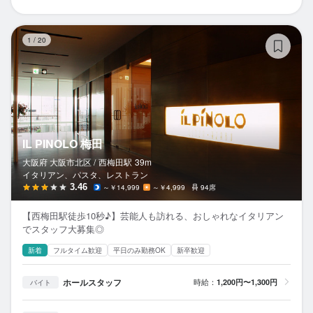
IL
1
/
20
IL PINOLO 梅田
大阪府 大阪市北区 /
西梅田
駅
39m
イタリアン、パスタ、レストラン
3.46
～￥14,999
～￥4,999
94席
【西梅田駅徒歩10秒♪】芸能人も訪れる、おしゃれなイタリアン
でスタッフ大募集◎
新着
フルタイム歓迎
平日のみ勤務OK
新卒歓迎
ホールスタッフ
時給：
1,200円〜1,300円
バイト