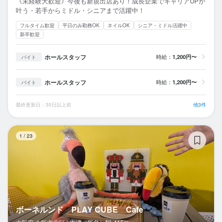
《未経験大歓迎》今後も新規出店あり！成長企業でキャリアUPが
叶う・若手からミドル・シニアまで活躍中！
フルタイム歓迎
平日のみ勤務OK
ネイルOK
シニア・ミドル活躍中
新卒歓迎
ホールスタッフ
時給：
1,200円〜
バイト
ホールスタッフ
時給：
1,200円〜
バイト
最終更新日：30日以上前
他3件
ボ
1
/
23
ボーネルンド PLAY CUBE Cafe