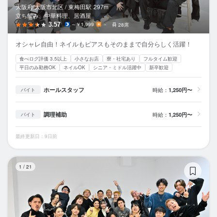
大阪府 大阪市北区 /
東梅田
駅
297m
立ち飲み、中華料理、居酒屋
3.57
～￥1,999
－
28席
オシャレ自由！ネイルもピアスもそのままで自分らしく活躍！
食べログ評価 3.5以上
小さなお店
寮・社宅あり
フルタイム歓迎
平日のみ勤務OK
ネイルOK
シニア・ミドル活躍中
新卒歓迎
ホールスタッフ
時給：
1,250円〜
バイト
調理補助
時給：
1,250円〜
バイト
最終更新日：9日前
DI
1
/
21