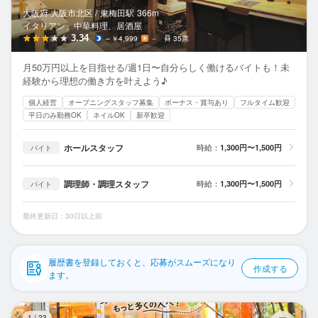
応募履歴
大阪府 大阪市北区 /
東梅田
駅
366m
イタリアン、中華料理、居酒屋
WEB履歴書
3.34
～￥4,999
－
35席
月50万円以上を目指せる/週1日〜自分らしく働けるバイトも！未
スカウト・メルマガ受信設定
経験から理想の働き方を叶えよう♪
個人経営
オープニングスタッフ募集
ボーナス・賞与あり
フルタイム歓迎
ヘルプ・お問い合わせフォーム
平日のみ勤務OK
ネイルOK
新卒歓迎
掲載をご検討の店舗様へ
ホールスタッフ
時給：
1,300円〜1,500円
バイト
食べログ求人PRESS
調理師・調理スタッフ
時給：
1,300円〜1,500円
バイト
プライバシーポリシー
利用規約
最終更新日：30日以上前
企業情報
履歴書を登録しておくと、応募がスムーズになり
作成する
ます。
お
1
/
23