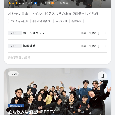
3.43
～￥3,999
－
26席
オシャレ自由！ネイルもピアスもそのままで自分らしく活躍！
フルタイム歓迎
平日のみ勤務OK
ネイルOK
新卒歓迎
ホールスタッフ
時給：
1,250円〜
バイト
調理補助
時給：
1,250円〜
バイト
最終更新日：9日前
立
1
/
25
立ち飲み居酒屋LIBERTY