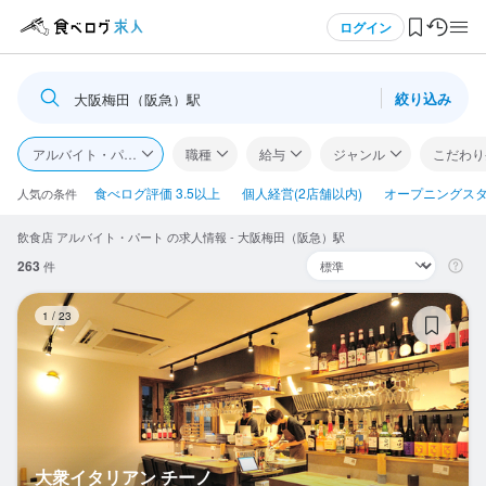
メニュー
ログイン
絞り込み
大阪梅田（阪急）駅
ログイン・無料会員登録
アルバイト・パート
職種
給与
ジャンル
こだわり
食べログ求人TOP
食べログ評価 3.5以上
個人経営(2店舗以内)
オープニングス
人気の条件
飲食店 アルバイト・パート の求人情報 - 大阪梅田（阪急）駅
求人検索
263
件
マイページ管理
大
1
/
23
閲覧履歴
気になる求人
検索履歴・保存した条件
大衆イタリアン チーノ