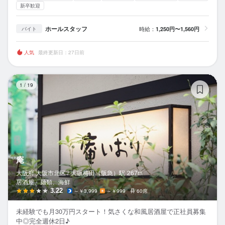
新卒歓迎
ホールスタッフ
時給：
1,250円〜1,560円
バイト
人気
最終更新日：27日前
庵
1
/
19
庵
大阪府 大阪市北区 /
大阪梅田（阪急）
駅
267m
居酒屋、麺類、海鮮
3.22
～￥3,999
～￥999
60席
未経験でも月30万円スタート！気さくな和風居酒屋で正社員募集
中◎完全週休2日♪