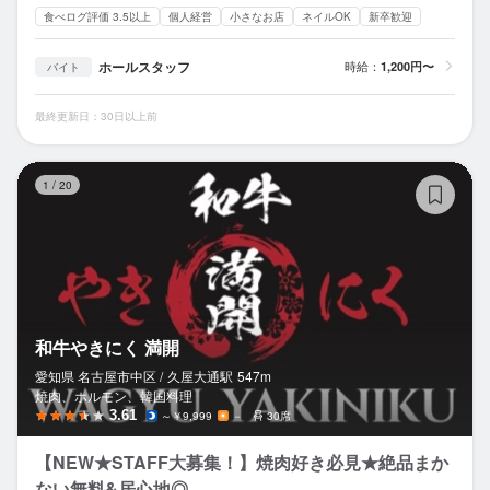
食べログ評価 3.5以上
個人経営
小さなお店
ネイルOK
新卒歓迎
ホールスタッフ
時給：
1,200円〜
バイト
最終更新日：30日以上前
和
1
/
20
和牛やきにく 満開
愛知県 名古屋市中区 /
久屋大通
駅
547m
焼肉、ホルモン、韓国料理
3.61
～￥9,999
－
30席
【NEW★STAFF大募集！】焼肉好き必見★絶品まか
ない無料&居心地◎