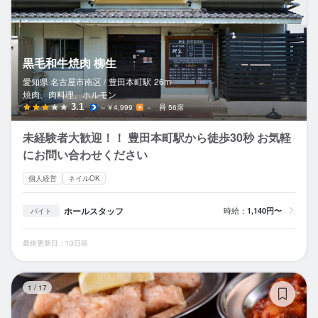
黒毛和牛焼肉 柳生
愛知県 名古屋市南区 /
豊田本町
駅
26m
焼肉、肉料理、ホルモン
3.1
～￥4,999
－
56席
未経験者大歓迎！！ 豊田本町駅から徒歩30秒 お気軽
にお問い合わせください
個人経営
ネイルOK
ホールスタッフ
時給：
1,140円〜
バイト
最終更新日：13日前
焼
1
/
17