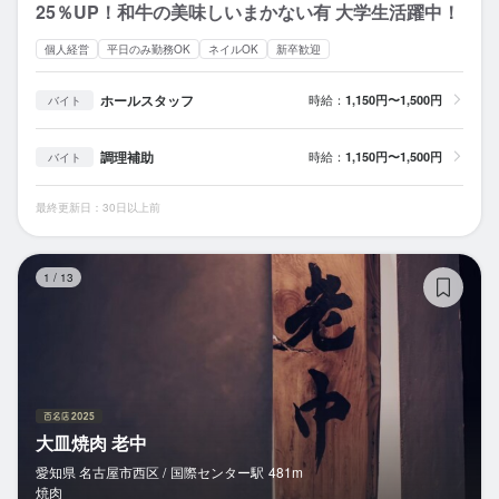
25％UP！和牛の美味しいまかない有 大学生活躍中！
個人経営
平日のみ勤務OK
ネイルOK
新卒歓迎
ホールスタッフ
時給：
1,150円〜1,500円
バイト
調理補助
時給：
1,150円〜1,500円
バイト
最終更新日：30日以上前
大
1
/
13
大皿焼肉 老中
愛知県 名古屋市西区 /
国際センター
駅
481m
焼肉