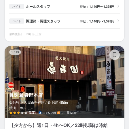
ホールスタッフ
時給：
1,140円〜1,375円
バイト
調理師・調理スタッフ
時給：
1,140円〜1,375円
バイト
最終更新日：30日以上前
眞
1
/
13
眞珠園 春岡本店
愛知県 名古屋市千種区 /
吹上
駅
456m
焼肉、ホルモン
3.31
～￥5,999
－
54席
【夕方から】週1日・4h〜OK／22時以降は時給