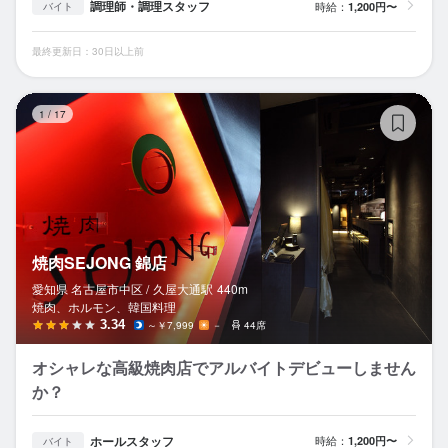
調理師・調理スタッフ
時給：
1,200円〜
バイト
最終更新日：30日以上前
焼
1
/
17
焼肉SEJONG 錦店
愛知県 名古屋市中区 /
久屋大通
駅
440m
焼肉、ホルモン、韓国料理
3.34
～￥7,999
－
44席
オシャレな高級焼肉店でアルバイトデビューしません
か？
ホールスタッフ
時給：
1,200円〜
バイト