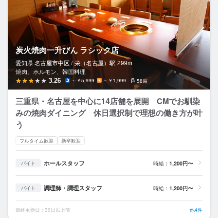
炭火焼肉一升びん ラシック店
愛知県 名古屋市中区 /
栄（名古屋）
駅
299m
焼肉、ホルモン、韓国料理
3.26
～￥5,999
～￥1,999
58席
三重県・名古屋を中心に14店舗を展開 CMでお馴染
みの焼肉ダイニング 休日選択制で理想の働き方が叶
う
フルタイム歓迎
新卒歓迎
ホールスタッフ
時給：
1,200円〜
バイト
調理師・調理スタッフ
時給：
1,200円〜
バイト
最終更新日：30日以上前
他4件