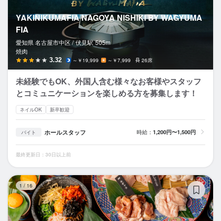
YAKINIKUMAFIA NAGOYA NISHIKI BY WAGYUMA
FIA
愛知県 名古屋市中区 /
伏見
駅
505m
焼肉
3.32
～￥19,999
～￥7,999
26席
未経験でもOK、外国人含む様々なお客様やスタッフ
とコミュニケーションを楽しめる方を募集します！
ネイルOK
新卒歓迎
ホールスタッフ
時給：
1,200円〜1,500円
バイト
最終更新日：30日以上前
食
1
/
16