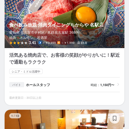
食べ飲み放題 焼肉ダイニングちからや 名駅店
愛知県 名古屋市中村区 /
名鉄名古屋
駅
368m
焼肉、ホルモン、居酒屋
3.41
～￥3,999
～￥1,999
88席
活気ある焼肉店で、お客様の笑顔がやりがいに！駅近
で通勤もラクラク
シニア・ミドル活躍中
ホールスタッフ
時給：
1,150円〜
バイト
最終更新日：30日以上前
炭
1
/
13