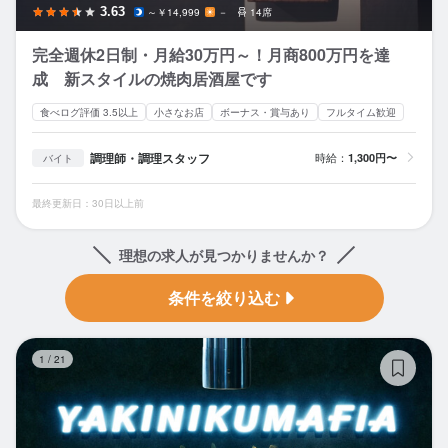
3.63
～￥14,999
－
14席
完全週休2日制・月給30万円～！月商800万円を達
成 新スタイルの焼肉居酒屋です
食べログ評価 3.5以上
小さなお店
ボーナス・賞与あり
フルタイム歓迎
調理師・調理スタッフ
時給：
1,300円〜
バイト
最終更新日：30日以上前
理想の求人が見つかりませんか？
条件を絞り込む
YA
1
/
21