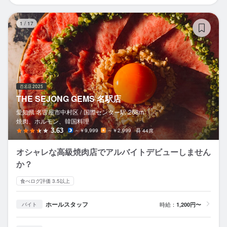
T
1
/
17
THE SEJONG GEMS 名駅店
愛知県 名古屋市中村区 /
国際センター
駅
268m
焼肉、ホルモン、韓国料理
3.63
～￥9,999
～￥2,999
44席
オシャレな高級焼肉店でアルバイトデビューしません
か？
食べログ評価 3.5以上
ホールスタッフ
時給：
1,200円〜
バイト