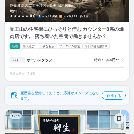
応募履歴
愛知県 名古屋市千種区 /
覚王山
駅
909m
焼肉
WEB履歴書
0.0
～￥19,999
～￥9,999
9席
覚王山の住宅街にひっそりと佇む カウンター8席の焼
スカウト・メルマガ受信設定
肉店です。 落ち着いた空間で働きませんか？
ヘルプ・お問い合わせフォーム
新着
個人経営
小さなお店
フルタイム歓迎
平日のみ勤務OK
掲載をご検討の店舗様へ
ホールスタッフ
時給：
1,500円〜
バイト
食べログ求人PRESS
最終更新日：5日前
プライバシーポリシー
利用規約
履歴書を登録しておくと、応募がスムーズになり
作成する
ます。
企業情報
黒
1
/
13