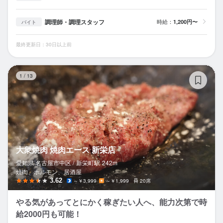
調理師・調理スタッフ
時給：
1,200円〜
バイト
最終更新日：30日以上前
大
1
/
13
大衆焼肉 焼肉エース 新栄店
愛知県 名古屋市中区 /
新栄町
駅
242m
焼肉、ホルモン、居酒屋
3.62
～￥3,999
～￥1,999
20席
やる気があってとにかく稼ぎたい人へ、能力次第で時
給2000円も可能！