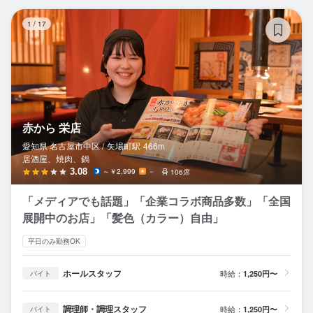
赤
1
/
17
赤から 栄店
愛知県 名古屋市中区 /
矢場町
駅
466m
居酒屋、焼肉、鍋
3.08
～￥2,999
－
106席
「メディアでも話題」「企業コラボ商品多数」「全国
展開中のお店」「髪色（カラー）自由」
平日のみ勤務OK
ホールスタッフ
時給：
1,250円〜
バイト
調理師・調理スタッフ
時給：
1,250円〜
バイト