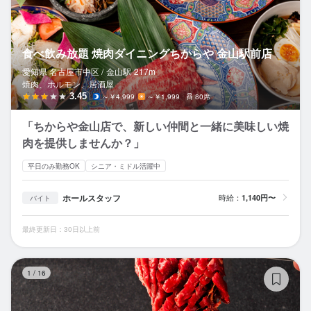
食べ飲み放題 焼肉ダイニングちからや 金山駅前店
愛知県 名古屋市中区 /
金山
駅
217m
焼肉、ホルモン、居酒屋
3.45
～￥4,999
～￥1,999
80席
「ちからや金山店で、新しい仲間と一緒に美味しい焼
肉を提供しませんか？」
平日のみ勤務OK
シニア・ミドル活躍中
ホールスタッフ
時給：
1,140円〜
バイト
最終更新日：30日以上前
名
1
/
16