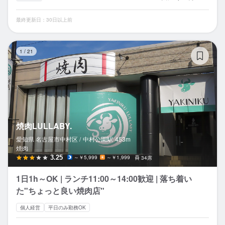
最終更新日：30日以上前
焼肉
1
/
21
焼肉LULLABY.
愛知県 名古屋市中村区 /
中村公園
駅
453m
焼肉
3.25
～￥5,999
～￥1,999
34席
1日1h～OK | ランチ11:00～14:00歓迎 | 落ち着い
た"ちょっと良い焼肉店"
個人経営
平日のみ勤務OK