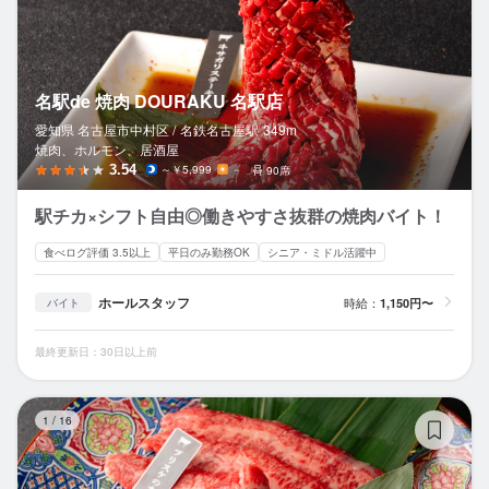
名駅de 焼肉 DOURAKU 名駅店
愛知県 名古屋市中村区 /
名鉄名古屋
駅
349m
焼肉、ホルモン、居酒屋
3.54
～￥5,999
－
90席
駅チカ×シフト自由◎働きやすさ抜群の焼肉バイト！
食べログ評価 3.5以上
平日のみ勤務OK
シニア・ミドル活躍中
ホールスタッフ
時給：
1,150円〜
バイト
最終更新日：30日以上前
食
1
/
16