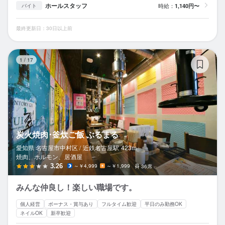
ホールスタッフ
時給：
1,140円〜
バイト
最終更新日：30日以上前
炭
1
/
17
炭火焼肉･釜炊ご飯 ぶるまる
愛知県 名古屋市中村区 /
近鉄名古屋
駅
423m
焼肉、ホルモン、居酒屋
3.26
～￥4,999
～￥1,999
36席
みんな仲良し！楽しい職場です。
個人経営
ボーナス・賞与あり
フルタイム歓迎
平日のみ勤務OK
ネイルOK
新卒歓迎