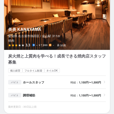
炎炎 KANAYAMA
愛知県 名古屋市熱田区 /
金山
駅
311m
焼肉
3.3
～￥7,999
－
50席
炭火焼と上質肉を学べる！成長できる焼肉店スタッフ
募集
個人経営
フルタイム歓迎
ネイルOK
ホールスタッフ
時給：
1,150円〜1,500円
バイト
調理補助
時給：
1,150円〜1,500円
バイト
最終更新日：30日以上前