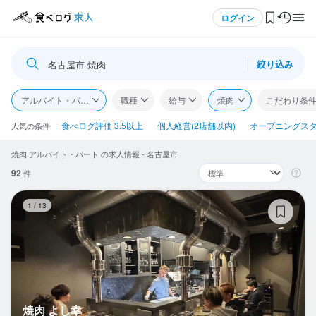
メニュー
ログイン
絞り込み
名古屋市 焼肉
ログイン・無料会員登録
アルバイト・パート
職種
給与
焼肉
こだわり条
食べログ求人TOP
食べログ評価 3.5以上
個人経営(2店舗以内)
オープニングス
人気の条件
焼肉 アルバイト・パート の求人情報 - 名古屋市
求人検索
92
件
マイページ管理
焼
1
/
13
閲覧履歴
気になる求人
検索履歴・保存した条件
焼肉 よし幸