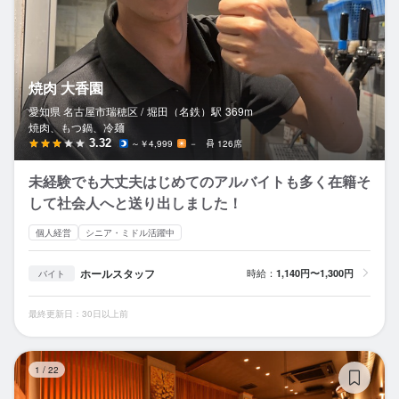
焼肉 大香園
愛知県 名古屋市瑞穂区 /
堀田（名鉄）
駅
369m
焼肉、もつ鍋、冷麺
3.32
～￥4,999
－
126席
未経験でも大丈夫はじめてのアルバイトも多く在籍そ
して社会人へと送り出しました！
個人経営
シニア・ミドル活躍中
ホールスタッフ
時給：
1,140円〜1,300円
バイト
最終更新日：30日以上前
炎
1
/
22