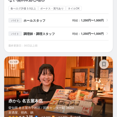
食べログ評価 3.5以上
ボーナス・賞与あり
ネイルOK
ホールスタッフ
時給：
1,250円〜1,500円
バイト
調理師・調理スタッフ
時給：
1,250円〜1,500円
バイト
最終更新日：30日以上前
赤
1
/
17
赤から 名古屋本店
愛知県 名古屋市中村区 /
国際センター
駅
382m
居酒屋、焼肉、鍋
3.08
～￥3,999
～￥1,999