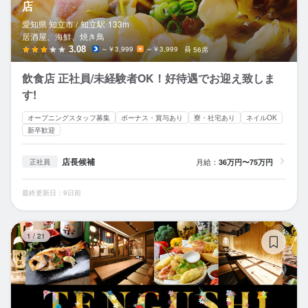
店
愛知県 知立市 /
知立
駅
133m
居酒屋、海鮮、焼き鳥
3.08
～￥3,999
～￥3,999
56席
飲食店 正社員/未経験者OK！好待遇でお迎え致しま
す!
オープニングスタッフ募集
ボーナス・賞与あり
寮・社宅あり
ネイルOK
新卒歓迎
店長候補
月給：
36万円〜75万円
正社員
最終更新日：9日前
天
1
/
21