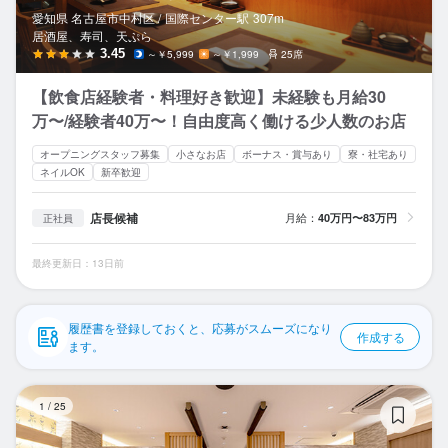
応募履歴
愛知県 名古屋市中村区 /
国際センター
駅
307m
居酒屋、寿司、天ぷら
WEB履歴書
3.45
～￥5,999
～￥1,999
25席
【飲食店経験者・料理好き歓迎】未経験も月給30
スカウト・メルマガ受信設定
万〜/経験者40万〜！自由度高く働ける少人数のお店
ヘルプ・お問い合わせフォーム
オープニングスタッフ募集
小さなお店
ボーナス・賞与あり
寮・社宅あり
ネイルOK
新卒歓迎
掲載をご検討の店舗様へ
店長候補
月給：
40万円〜83万円
正社員
食べログ求人PRESS
プライバシーポリシー
最終更新日：13日前
利用規約
履歴書を登録しておくと、応募がスムーズになり
企業情報
作成する
ます。
炭
1
/
25