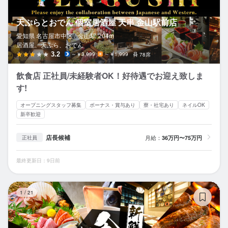
天ぷらとおでん 個室居酒屋 天串 金山駅前店
愛知県 名古屋市中区 /
金山
駅
204m
居酒屋、天ぷら、おでん
3.2
～￥3,999
～￥1,999
78席
飲食店 正社員/未経験者OK！好待遇でお迎え致しま
す!
オープニングスタッフ募集
ボーナス・賞与あり
寮・社宅あり
ネイルOK
新卒歓迎
店長候補
月給：
36万円〜75万円
正社員
最終更新日：9日前
個
1
/
21