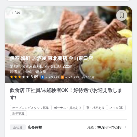
個
1
/
20
個室 海鮮 居酒屋 東北商店 金山東口店
愛知県 名古屋市熱田区 /
金山
駅
222m
居酒屋、海鮮、焼き鳥
3.09
～￥3,999
～￥1,999
150席
飲食店 正社員/未経験者OK！好待遇でお迎え致しま
す!
オープニングスタッフ募集
ボーナス・賞与あり
寮・社宅あり
ネイルOK
新卒歓迎
店長候補
月給：
36万円〜75万円
正社員