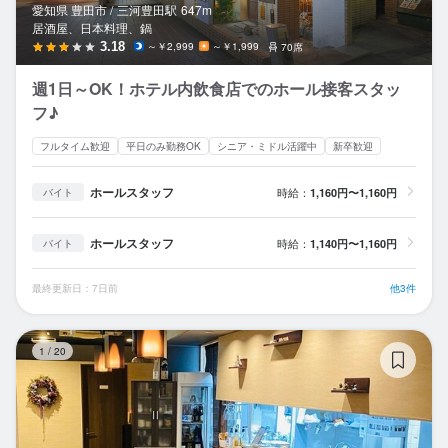
愛知県 豊田市 /
三河豊田
駅
647m
居酒屋、日本料理、鍋
3.18
～￥2,999
～￥1,999
70席
週1日～OK！ホテル内飲食店でのホール接客スタッ
フ♪
フルタイム歓迎
平日のみ勤務OK
シニア・ミドル活躍中
新卒歓迎
ホールスタッフ
時給：
1,160円〜1,160円
バイト
ホールスタッフ
時給：
1,140円〜1,160円
バイト
最終更新日：7日前
他3件
宵
1
/
20