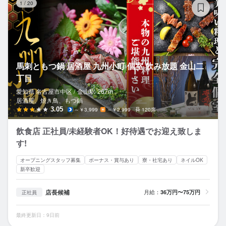
1
/
20
馬刺ともつ鍋 居酒屋 九州小町 個室 飲み放題 金山二
丁目
愛知県 名古屋市中区 /
金山
駅
267m
居酒屋、焼き鳥、もつ鍋
3.05
～￥3,999
～￥2,999
120席
飲食店 正社員/未経験者OK！好待遇でお迎え致しま
す!
オープニングスタッフ募集
ボーナス・賞与あり
寮・社宅あり
ネイルOK
新卒歓迎
店長候補
月給：
36万円〜75万円
正社員
最終更新日：9日前