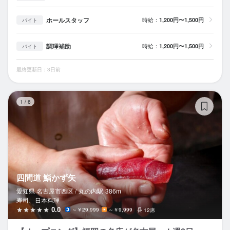
ホールスタッフ
時給：
1,200円〜1,500円
バイト
調理補助
時給：
1,200円〜1,500円
バイト
最終更新日：3日前
四
1
/
6
四間道 鮨かず矢
愛知県 名古屋市西区 /
丸の内
駅
386m
寿司、日本料理
0.0
～￥29,999
～￥9,999
12席