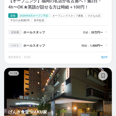
【オープニング】福岡の名店が名古屋へ！週2日・
4h〜OK★英語が話せる方は時給＋100円！
新着
2026年9月オープン予定
オープニングスタッフ募集
小さなお店
平日のみ勤務OK
新卒歓迎
ホールスタッフ
月給：
25万円〜
正社員
ホールスタッフ
時給：
1,400円〜
バイト
最終更新日：3日前
他2件
げ
1
/
13
げんき食堂 WAKU家