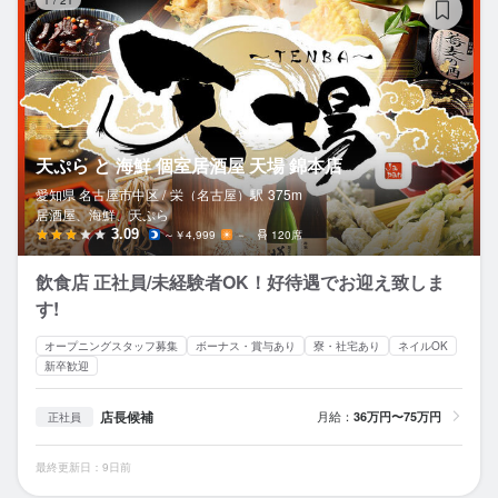
天ぷら と 海鮮 個室居酒屋 天場 錦本店
愛知県 名古屋市中区 /
栄（名古屋）
駅
375m
居酒屋、海鮮、天ぷら
3.09
～￥4,999
－
120席
飲食店 正社員/未経験者OK！好待遇でお迎え致しま
す!
オープニングスタッフ募集
ボーナス・賞与あり
寮・社宅あり
ネイルOK
新卒歓迎
店長候補
月給：
36万円〜75万円
正社員
最終更新日：9日前