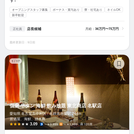
オープニングスタッフ募集
ボーナス・賞与あり
寮・社宅あり
ネイルOK
新卒歓迎
店長候補
月給：
36万円〜75万円
正社員
最終更新日：9日前
個
1
/
17
個室 牛タン 海鮮 飲み放題 東北商店 名駅店
愛知県 名古屋市中村区 /
名鉄名古屋
駅
244m
居酒屋、海鮮、焼き鳥
3.09
～￥3,999
～￥1,999
120席