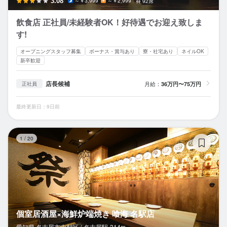
3.08
～￥3,999
～￥2,999
92席
飲食店 正社員/未経験者OK！好待遇でお迎え致しま
す!
オープニングスタッフ募集
ボーナス・賞与あり
寮・社宅あり
ネイルOK
新卒歓迎
店長候補
月給：
36万円〜75万円
正社員
最終更新日：9日前
個
1
/
20
個室居酒屋×海鮮炉端焼き 喰海 名駅店
愛知県 名古屋市中村区 /
名古屋
駅
314m