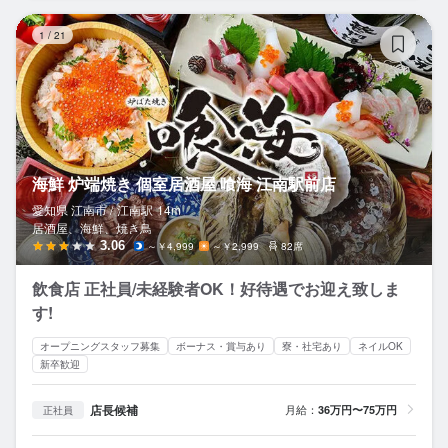
海
1
/
21
海鮮 炉端焼き 個室居酒屋 喰海 江南駅前店
愛知県 江南市 /
江南
駅
14m
居酒屋、海鮮、焼き鳥
3.06
～￥4,999
～￥2,999
82席
飲食店 正社員/未経験者OK！好待遇でお迎え致しま
す!
オープニングスタッフ募集
ボーナス・賞与あり
寮・社宅あり
ネイルOK
新卒歓迎
店長候補
月給：
36万円〜75万円
正社員