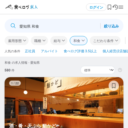
メニュー
ログイン
絞り込み
愛知県 和食
ログイン・無料会員登録
雇用形態
職種
給与
和食
こだわり条件
食べログ求人TOP
正社員
アルバイト
食べログ評価 3.5以上
個人経営(2店舗
人気の条件
和食 の求人情報 - 愛知県
求人検索
580
件
マイページ管理
酒
1
/
22
閲覧履歴
気になる求人
検索履歴・保存した条件
酒・肴・天ぷら 鮨かど