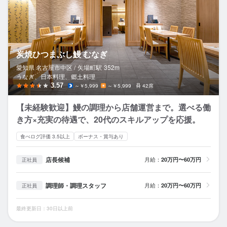
炭焼ひつまぶし鰻 むなぎ
愛知県 名古屋市中区 /
矢場町
駅
352m
うなぎ、日本料理、郷土料理
3.57
～￥5,999
～￥5,999
42席
【未経験歓迎】鰻の調理から店舗運営まで。選べる働
き方×充実の待遇で、20代のスキルアップを応援。
食べログ評価 3.5以上
ボーナス・賞与あり
店長候補
月給：
20万円〜60万円
正社員
調理師・調理スタッフ
月給：
20万円〜60万円
正社員
最終更新日：30日以上前