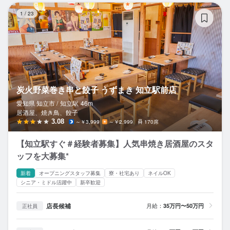
炭
1
/
23
炭火野菜巻き串と餃子 うずまき 知立駅前店
愛知県 知立市 /
知立
駅
46m
居酒屋、焼き鳥、餃子
3.08
～￥3,999
～￥2,999
170席
【知立駅すぐ＃経験者募集】人気串焼き居酒屋のスタ
ッフを大募集*
新着
オープニングスタッフ募集
寮・社宅あり
ネイルOK
シニア・ミドル活躍中
新卒歓迎
店長候補
月給：
35万円〜50万円
正社員