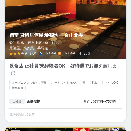
個室 貸切居酒屋 地鶏坊主 金山北寺
愛知県 名古屋市中区 /
金山
駅
339m
居酒屋、焼き鳥、手羽先
3.04
～￥3,999
～￥1,999
120席
飲食店 正社員/未経験者OK！好待遇でお迎え致しま
す!
オープニングスタッフ募集
ボーナス・賞与あり
寮・社宅あり
ネイルOK
新卒歓迎
店長候補
月給：
36万円〜75万円
正社員
最終更新日：9日前
馬