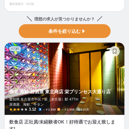
最終更新日：9日前
理想の求人が見つかりませんか？
条件を絞り込む
個
1
/
21
個室 海鮮 居酒屋 東北商店 栄プリンセス大通り店
愛知県 名古屋市中区 /
栄（名古屋）
駅
477m
居酒屋、海鮮、牛タン
3.12
～￥3,999
～￥3,999
130席
飲食店 正社員/未経験者OK！好待遇でお迎え致しま
す!