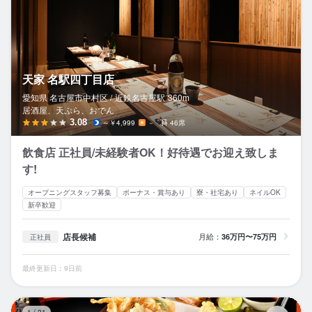
天家 名駅四丁目店
愛知県 名古屋市中村区 /
近鉄名古屋
駅
360m
居酒屋、天ぷら、おでん
3.08
～￥4,999
－
46席
飲食店 正社員/未経験者OK！好待遇でお迎え致しま
す!
オープニングスタッフ募集
ボーナス・賞与あり
寮・社宅あり
ネイルOK
新卒歓迎
店長候補
月給：
36万円〜75万円
正社員
最終更新日：9日前
天
1
/
21