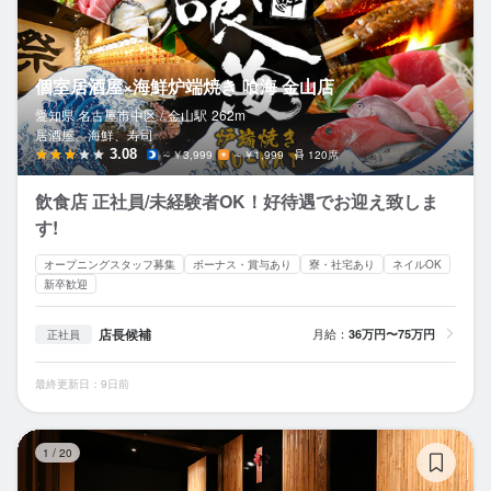
個室居酒屋×海鮮炉端焼き 喰海 金山店
愛知県 名古屋市中区 /
金山
駅
262m
居酒屋、海鮮、寿司
3.08
～￥3,999
～￥1,999
120席
飲食店 正社員/未経験者OK！好待遇でお迎え致しま
す!
オープニングスタッフ募集
ボーナス・賞与あり
寮・社宅あり
ネイルOK
新卒歓迎
店長候補
月給：
36万円〜75万円
正社員
最終更新日：9日前
天
1
/
20