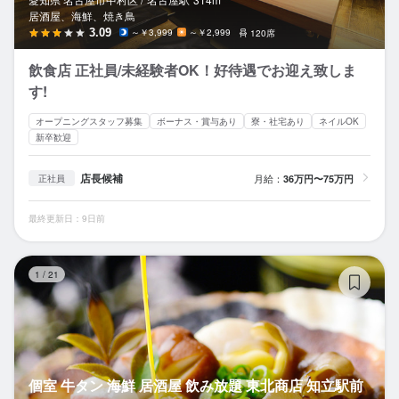
居酒屋、海鮮、焼き鳥
3.09
～￥3,999
～￥2,999
120席
飲食店 正社員/未経験者OK！好待遇でお迎え致しま
す!
オープニングスタッフ募集
ボーナス・賞与あり
寮・社宅あり
ネイルOK
新卒歓迎
店長候補
月給：
36万円〜75万円
正社員
最終更新日：9日前
個
1
/
21
個室 牛タン 海鮮 居酒屋 飲み放題 東北商店 知立駅前