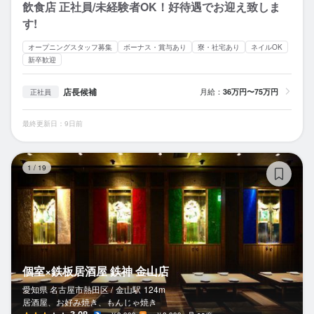
飲食店 正社員/未経験者OK！好待遇でお迎え致しま
す!
オープニングスタッフ募集
ボーナス・賞与あり
寮・社宅あり
ネイルOK
新卒歓迎
店長候補
月給：
36万円〜75万円
正社員
最終更新日：9日前
個
1
/
19
個室×鉄板居酒屋 鉄神 金山店
愛知県 名古屋市熱田区 /
金山
駅
124m
居酒屋、お好み焼き、もんじゃ焼き