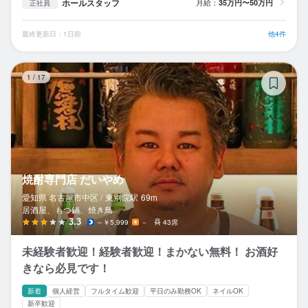
ホールスタッフ
月給：
35万円〜50万円
正社員
最終更新日：1日前
他4件
焼
1
/
17
焼酎専門店 だいやめ
愛知県 名古屋市中区 /
東別院
駅
69m
居酒屋、もつ鍋、焼き鳥
3.3
～￥5,999
－
43席
未経験者歓迎！経験者歓迎！まかない無料！ お酒好
きなら必見です！
新着
個人経営
フルタイム歓迎
平日のみ勤務OK
ネイルOK
新卒歓迎