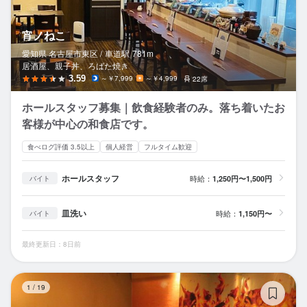
宵ノねこ
愛知県 名古屋市東区 /
車道
駅
781m
居酒屋、親子丼、ろばた焼き
3.59
～￥7,999
～￥4,999
22席
ホールスタッフ募集｜飲食経験者のみ。落ち着いたお
客様が中心の和食店です。
食べログ評価 3.5以上
個人経営
フルタイム歓迎
ホールスタッフ
時給：
1,250円〜1,500円
バイト
皿洗い
時給：
1,150円〜
バイト
最終更新日：8日前
個
1
/
19