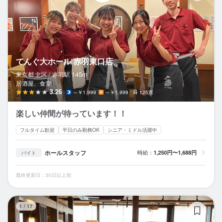
てんぐ大ホール 赤羽東口店
東京都 北区 /
赤羽
駅
145m
居酒屋、食堂
3.26
～￥1,999
～￥1,999
125席
楽しい仲間が待っています！！
フルタイム歓迎
平日のみ勤務OK
シニア・ミドル活躍中
ホールスタッフ
時給：
1,250円〜1,688円
バイト
最終更新日：30日以上前
大
1
/
17