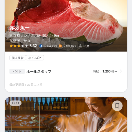
赤羽 魚一
東京都 北区 /
赤羽岩淵
駅
149m
居酒屋、かき
3.32
～￥4,999
～￥3,999
60席
個人経営
ネイルOK
ホールスタッフ
時給：
1,250円〜
バイト
最終更新日：30日以上前
炉
1
/
17