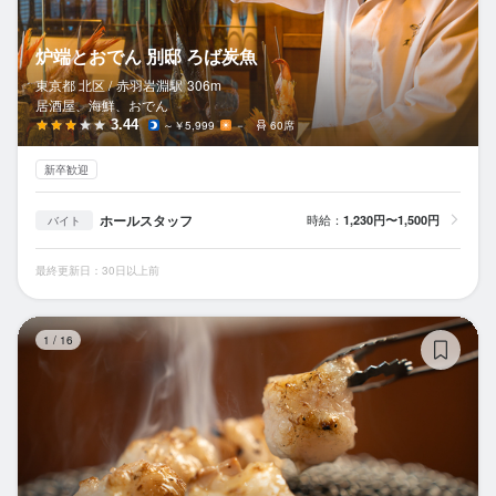
炉端とおでん 別邸 ろば炭魚
東京都 北区 /
赤羽岩淵
駅
306m
居酒屋、海鮮、おでん
3.44
～￥5,999
－
60席
新卒歓迎
ホールスタッフ
時給：
1,230円〜1,500円
バイト
最終更新日：30日以上前
ホ
1
/
16