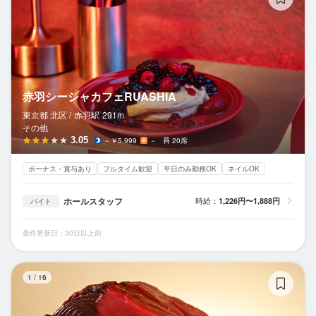
赤羽シーシャカフェRUASHIA
東京都 北区 /
赤羽
駅
291m
その他
3.05
～￥5,999
－
20席
ボーナス・賞与あり
フルタイム歓迎
平日のみ勤務OK
ネイルOK
ホールスタッフ
時給：
1,226円〜1,888円
バイト
最終更新日：30日以上前
赤
1
/
16