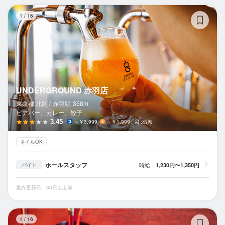
U
1
/
16
UNDERGROUND 赤羽店
東京都 北区 /
赤羽
駅
358m
ビアバー、カレー、餃子
3.45
～￥3,999
～￥1,999
25席
ネイルOK
ホールスタッフ
時給：
1,230円〜1,350円
バイト
最終更新日：30日以上前
赤
1
/
16