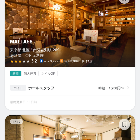
MALTA58
東京都 北区 /
赤羽岩淵
駅
269m
居酒屋、ジビエ料理
3.2
～￥3,999
～￥3,999
37席
新着
個人経営
ネイルOK
ホールスタッフ
時給：
1,250円〜
バイト
最終更新日：3日前
焼
1
/
17