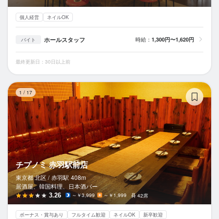
個人経営
ネイルOK
ホールスタッフ
時給：
1,300円〜1,620円
バイト
最終更新日：30日以上前
チ
1
/
17
チプノミ 赤羽駅前店
東京都 北区 /
赤羽
駅
408m
居酒屋、韓国料理、日本酒バー
3.26
～￥3,999
～￥1,999
42席
ボーナス・賞与あり
フルタイム歓迎
ネイルOK
新卒歓迎