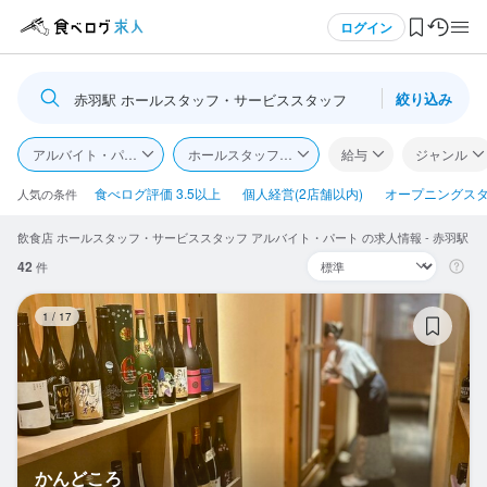
メニュー
ログイン
絞り込み
赤羽駅 ホールスタッフ・サービススタッフ
ログイン・無料会員登録
アルバイト・パート
ホールスタッフ・サービススタッフ
給与
ジャンル
食べログ求人TOP
食べログ評価 3.5以上
個人経営(2店舗以内)
オープニングス
人気の条件
飲食店 ホールスタッフ・サービススタッフ アルバイト・パート の求人情報 - 赤羽駅
求人検索
42
件
マイページ管理
か
1
/
17
閲覧履歴
気になる求人
検索履歴・保存した条件
かんどころ