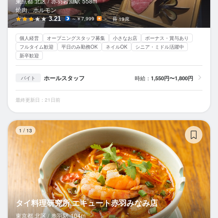
東京都 北区 /
赤羽岩淵
駅
558m
焼肉、ホルモン
3.21
～￥7,999
－
19席
個人経営
オープニングスタッフ募集
小さなお店
ボーナス・賞与あり
フルタイム歓迎
平日のみ勤務OK
ネイルOK
シニア・ミドル活躍中
新卒歓迎
ホールスタッフ
時給：
1,550円〜1,800円
バイト
最終更新日：21日前
タ
1
/
13
タイ料理研究所 エキュート赤羽みなみ店
東京都 北区 /
赤羽
駅
104m