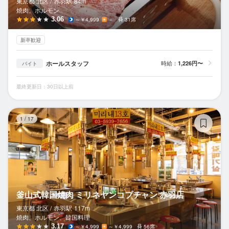
東京都 北区 /
赤羽
駅
84m
焼肉、ホルモン
3.06
～￥4,999
－
31席
新卒歓迎
ホールスタッフ
時給：
1,226円〜
バイト
最終更新日：30日以上前
釜
1
/
17
釜山式韓国焼肉 ミリネヤンコプチャン 赤羽店
東京都 北区 /
赤羽
駅
117m
焼肉、ホルモン、韓国料理
3.17
～￥4,999
～￥4,999
56席