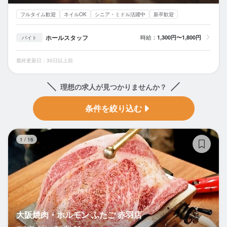
フルタイム歓迎
ネイルOK
シニア・ミドル活躍中
新卒歓迎
ホールスタッフ
時給：
1,300円〜1,800円
バイト
最終更新日：30日以上前
理想の求人が見つかりませんか？
条件を絞り込む
大
1
/
16
大阪焼肉・ホルモン ふたご 赤羽店