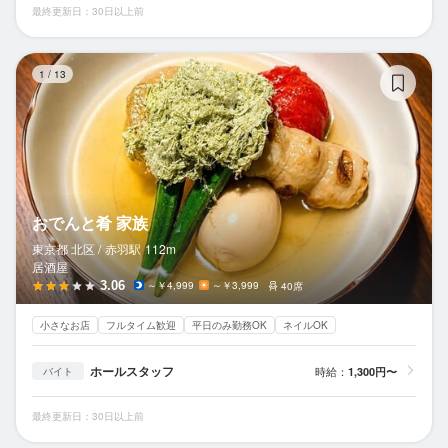
最終更新日：30日以上前
お
1
/
13
おでんと肴 家族
東京都 北区 /
赤羽
駅
112m
居酒屋
3.06
～￥4,999
～￥3,999
40席
小さなお店
フルタイム歓迎
平日のみ勤務OK
ネイルOK
ホールスタッフ
時給：
1,300円〜
バイト
最終更新日：30日以上前