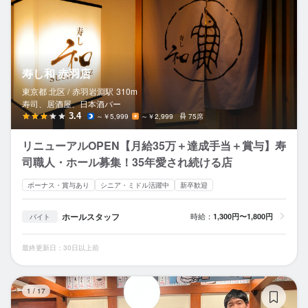
寿し和 赤羽店
東京都 北区 /
赤羽岩淵
駅
310m
寿司、居酒屋、日本酒バー
3.4
～￥5,999
～￥2,999
75席
リニューアルOPEN【月給35万＋達成手当＋賞与】寿
司職人・ホール募集！35年愛され続ける店
ボーナス・賞与あり
シニア・ミドル活躍中
新卒歓迎
ホールスタッフ
時給：
1,300円〜1,800円
バイト
最終更新日：30日以上前
て
1
/
17