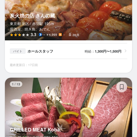
炭火焼の店 きんの藏
東京都 北区 /
赤羽
駅
195m
居酒屋、焼き鳥、おでん
3.3
～￥4,999
－
28席
ホールスタッフ
時給：
1,300円〜1,500円
バイト
最終更新日：17日前
GR
1
/
13
GRILLED MEAT Koba.