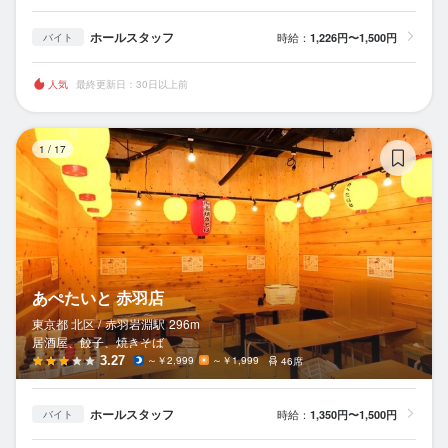
ホールスタッフ
時給：
1,226円〜1,500円
バイト
人気
最終更新日：30日以上前
あ
1
/
17
あぺたいと 赤羽店
東京都 北区 /
赤羽岩淵
駅
296m
居酒屋、餃子、焼きそば
3.27
～￥2,999
～￥1,999
46席
ホールスタッフ
時給：
1,350円〜1,500円
バイト