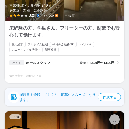
応募履歴
東京都 北区 /
赤羽
駅
210m
居酒屋、海鮮、馬肉料理
WEB履歴書
3.2
～￥4,999
－
52席
未経験の方、学生さん、フリーターの方、副業でも安
スカウト・メルマガ受信設定
心して働けます。
ヘルプ・お問い合わせフォーム
個人経営
フルタイム歓迎
平日のみ勤務OK
ネイルOK
シニア・ミドル活躍中
新卒歓迎
掲載をご検討の店舗様へ
ホールスタッフ
時給：
1,300円〜1,500円
バイト
食べログ求人PRESS
プライバシーポリシー
最終更新日：30日以上前
利用規約
履歴書を登録しておくと、応募がスムーズになり
企業情報
作成する
ます。
寿
1
/
23