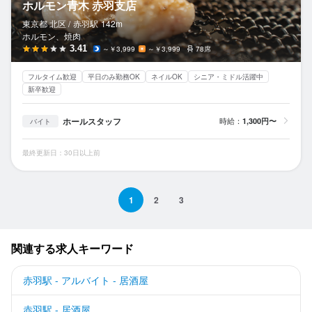
ホルモン青木 赤羽支店
東京都 北区 /
赤羽
駅
142m
ホルモン、焼肉
3.41
～￥3,999
～￥3,999
78席
フルタイム歓迎
平日のみ勤務OK
ネイルOK
シニア・ミドル活躍中
新卒歓迎
ホールスタッフ
時給：
1,300円〜
バイト
最終更新日：30日以上前
1
2
3
関連する求人キーワード
赤羽駅 - アルバイト - 居酒屋
赤羽駅 - 居酒屋