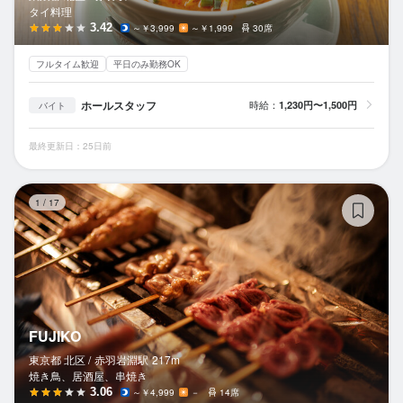
タイ料理
3.42
～￥3,999
～￥1,999
30席
フルタイム歓迎
平日のみ勤務OK
ホールスタッフ
時給：
1,230円〜1,500円
バイト
最終更新日：25日前
FU
1
/
17
FUJIKO
東京都 北区 /
赤羽岩淵
駅
217m
焼き鳥、居酒屋、串焼き
3.06
～￥4,999
－
14席