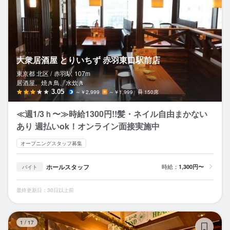
大衆居酒屋 とりいちず 赤羽東口駅前店
東京都 北区 /
赤羽
駅
107m
居酒屋、焼き鳥、水炊き
3.05
～￥2,999
～￥1,999
150席
≪週1/3ｈ〜≫時給1300円!!髪・ネイル自由まかない
あり 週払いok！オンライン面接実施中
オープニングスタッフ募集
ホールスタッフ
時給：
1,300円〜
バイト
最終更新日：30日以上前
MA
1
/
17