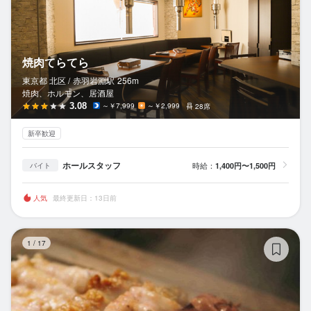
焼肉てらてら
東京都 北区 /
赤羽岩淵
駅
256m
焼肉、ホルモン、居酒屋
3.08
～￥7,999
～￥2,999
28席
新卒歓迎
ホールスタッフ
時給：
1,400円〜1,500円
バイト
人気
最終更新日：13日前
炭
1
/
17