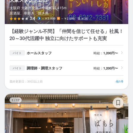
大阪府 大阪市北区 /
中崎町
駅
415m
居酒屋、串焼き、焼き鳥
3.4
～￥3,999
～￥2,999
41席
【経験ジャンル不問】「仲間を信じて任せる」社風！
20～30代活躍中 独立に向けたサポートも充実
ホールスタッフ
時給：
1,200円〜
バイト
調理師・調理スタッフ
時給：
1,200円〜
バイト
最終更新日：30日以上前
他1件
焼
1
/
17