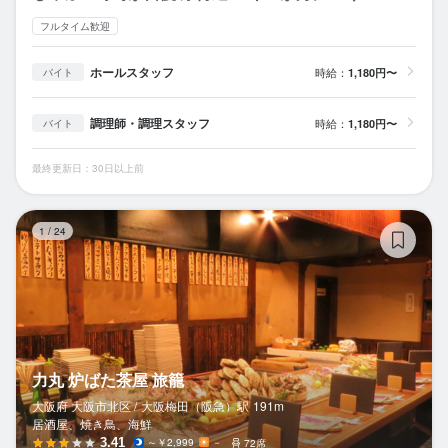
フルタイム歓迎
ホールスタッフ
時給：
1,180円〜
バイト
調理師・調理スタッフ
時給：
1,180円〜
バイト
最終更新日：30日以上前
力
1
/
24
力丸 炉ばた茶屋 旅籠
大阪府 大阪市北区 /
大阪梅田（阪急）
駅
191m
居酒屋、焼き鳥、海鮮
3.41
～￥2,999
－
72席