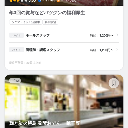
3.05
～￥4,999
－
96席
年3回の賞与などバツグンの福利厚生
シニア・ミドル活躍中
新卒歓迎
ホールスタッフ
時給：
1,200円〜
バイト
調理師・調理スタッフ
時給：
1,200円〜
バイト
最終更新日：30日以上前
麹
1
/
13
麹と炭火焼鳥 発酵おでん 一献三菜