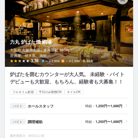
力丸 炉ばた焼 網場
大阪府 大阪市北区 /
東梅田
駅
305m
居酒屋、焼き鳥、海鮮
3.38
～￥2,999
～￥2,999
88席
炉ばたを囲むカウンターが大人気。 未経験・バイト
デビューも大歓迎、もちろん、経験者も大募集！！
フルタイム歓迎
平日のみ勤務OK
ネイルOK
ホールスタッフ
時給：
1,250円〜1,688円
バイト
調理補助
時給：
1,250円〜1,688円
バイト
最終更新日：30日以上前