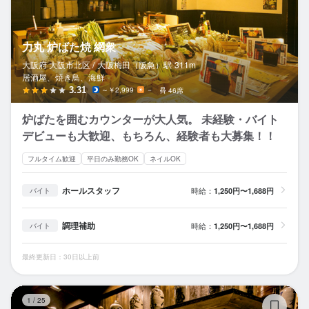
力丸 炉ばた焼 網衆
大阪府 大阪市北区 /
大阪梅田（阪急）
駅
311m
居酒屋、焼き鳥、海鮮
3.31
～￥2,999
－
46席
炉ばたを囲むカウンターが大人気。 未経験・バイト
デビューも大歓迎、もちろん、経験者も大募集！！
フルタイム歓迎
平日のみ勤務OK
ネイルOK
ホールスタッフ
時給：
1,250円〜1,688円
バイト
調理補助
時給：
1,250円〜1,688円
バイト
最終更新日：30日以上前
力
1
/
25