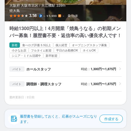
応募履歴
大阪府 大阪市北区 /
大江橋
駅
339m
焼き鳥
WEB履歴書
3.58
～￥5,999
－
13席
時給1300円以上！4月開業「焼鳥うなる」の初期メン
スカウト・メルマガ受信設定
バー募集！履歴書不要・返信率の高い優良求人です！
ヘルプ・お問い合わせフォーム
新着
食べログ評価 3.5以上
個人経営
オープニングスタッフ募集
小さなお店
フルタイム歓迎
平日のみ勤務OK
ネイルOK
シニア・ミドル活躍中
新卒歓迎
掲載をご検討の店舗様へ
食べログ求人PRESS
ホールスタッフ
時給：
1,300円〜1,875円
バイト
プライバシーポリシー
調理師・調理スタッフ
時給：
1,300円〜1,875円
バイト
利用規約
企業情報
最終更新日：2日前
履歴書を登録しておくと、応募がスムーズになり
作成する
ます。