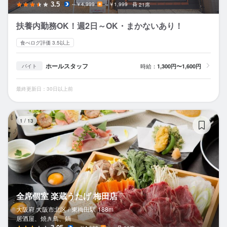
3.5
～￥4,999
～￥1,999
21席
扶養内勤務OK！週2日～OK・まかないあり！
食べログ評価 3.5以上
ホールスタッフ
時給：
1,300円〜1,600円
バイト
最終更新日：30日以上前
全
1
/
13
全席個室 楽蔵うたげ 梅田店
大阪府 大阪市北区 /
東梅田
駅
188m
居酒屋、焼き鳥、鍋