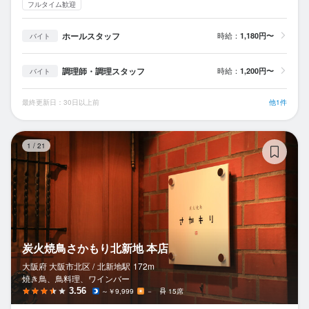
フルタイム歓迎
ホールスタッフ
時給：
1,180円〜
バイト
調理師・調理スタッフ
時給：
1,200円〜
バイト
最終更新日：30日以上前
他1件
炭
1
/
21
炭火焼鳥さかもり北新地 本店
大阪府 大阪市北区 /
北新地
駅
172m
焼き鳥、鳥料理、ワインバー
3.56
～￥9,999
－
15席