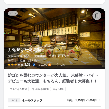
力
1
/
21
力丸 炉ばた焼 馬籠
大阪府 大阪市北区 /
大阪梅田（阪急）
駅
172m
居酒屋、海鮮、焼き鳥
3.38
～￥2,999
－
42席
炉ばたを囲むカウンターが大人気。 未経験・バイト
デビューも大歓迎、もちろん、経験者も大募集！！
フルタイム歓迎
平日のみ勤務OK
ネイルOK
ホールスタッフ
時給：
1,250円〜1,688円
バイト