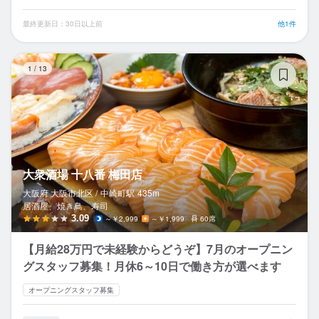
最終更新日：30日以上前
他1件
大
1
/
13
大衆酒場 十八番 梅田店
大阪府 大阪市北区 /
中崎町
駅
435m
居酒屋、焼き鳥、寿司
3.09
～￥2,999
～￥1,999
60席
【月給28万円で未経験からどうぞ】7月のオープニン
グスタッフ募集！月休6～10日で働き方が選べます
オープニングスタッフ募集