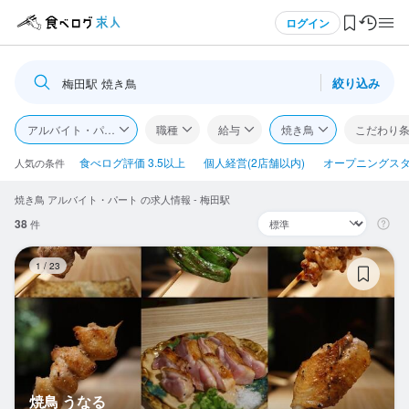
メニュー
ログイン
絞り込み
梅田駅 焼き鳥
ログイン・無料会員登録
アルバイト・パート
職種
給与
焼き鳥
こだわり
食べログ求人TOP
食べログ評価 3.5以上
個人経営(2店舗以内)
オープニングス
人気の条件
焼き鳥 アルバイト・パート の求人情報 - 梅田駅
求人検索
38
件
マイページ管理
焼
1
/
23
閲覧履歴
気になる求人
検索履歴・保存した条件
焼鳥 うなる