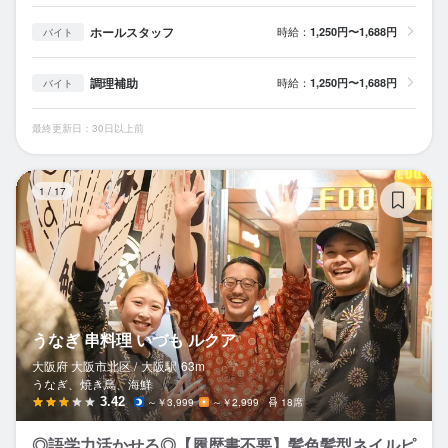
ホールスタッフ
時給：
1,250円〜1,688円
バイト
調理補助
時給：
1,250円〜1,688円
バイト
最終更新日：30日以上前
う
1
/
17
うなぎ 串料理 いづも ルクア
大阪府 大阪市北区 /
大阪
駅
63m
うなぎ、焼き鳥、海鮮
3.42
～￥3,999
～￥2,999
18席
◎語学力活かせる◎【履歴書不要】髪色髪型ネイルピ