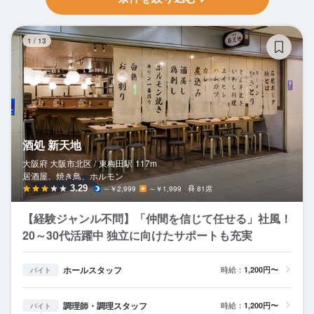
酒
1
/
13
酒処 新天地
大阪府 大阪市北区 /
東梅田
駅
117m
居酒屋、焼き鳥、ホルモン
3.29
～￥2,999
～￥1,999
81席
【経験ジャンル不問】「仲間を信じて任せる」社風！
20～30代活躍中 独立に向けたサポートも充実
ホールスタッフ
時給：
1,200円〜
バイト
調理師・調理スタッフ
時給：
1,200円〜
バイト