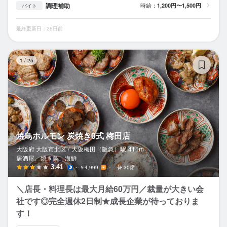
調理補助
時給：
1,200円〜1,500円
バイト
最終更新日：25日前
焼
1
/
25
焼鳥ホルモン 炭焼き0式 梅田店
大阪府 大阪市北区 /
大阪梅田（阪急）
駅
411m
居酒屋、焼き鳥、海鮮
3.41
～￥4,999
－
30席
＼店長・料理長は最大月給60万円／裁量が大きい会
社です◎完全週休2日制★成長企業が待っておりま
す！