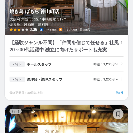
焼き鳥 ばもら 神山町店
大阪府 大阪市北区 /
中崎町
駅
317m
焼き鳥、居酒屋、鳥料理
3.36
～￥4,999
～￥3,999
30席
【経験ジャンル不問】「仲間を信じて任せる」社風！
20～30代活躍中 独立に向けたサポートも充実
ホールスタッフ
時給：
1,200円〜
バイト
調理師・調理スタッフ
時給：
1,200円〜
バイト
最終更新日：30日以上前
他1件
焼
1
/
13