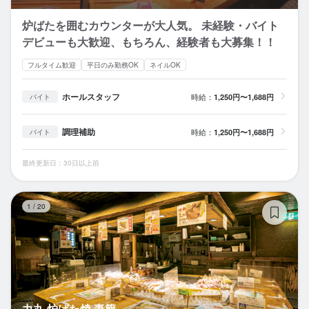
炉ばたを囲むカウンターが大人気。 未経験・バイト
デビューも大歓迎、もちろん、経験者も大募集！！
フルタイム歓迎
平日のみ勤務OK
ネイルOK
ホールスタッフ
時給：
1,250円〜1,688円
バイト
調理補助
時給：
1,250円〜1,688円
バイト
最終更新日：30日以上前
力
1
/
20
力丸 炉ばた焼 妻籠