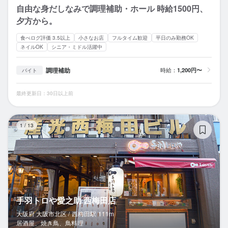
自由な身だしなみで調理補助・ホール 時給1500円、
夕方から。
食べログ評価 3.5以上
小さなお店
フルタイム歓迎
平日のみ勤務OK
ネイルOK
シニア・ミドル活躍中
調理補助
時給：
1,200円〜
バイト
最終更新日：30日以上前
手
1
/
13
手羽トロや愛之助 西梅田店
大阪府 大阪市北区 /
西梅田
駅
111m
居酒屋、焼き鳥、鳥料理