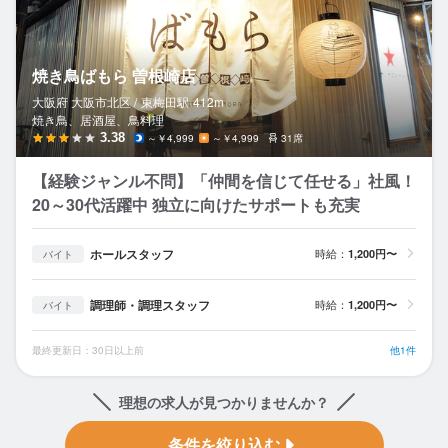
焼き鳥ばもら 曽根崎店
大阪府 大阪市北区 /
東梅田
駅
412m
焼き鳥、居酒屋、鳥料理
3.38
～￥4,999
～￥4,999
31席
【経験ジャンル不問】「仲間を信じて任せる」社風！
20～30代活躍中 独立に向けたサポートも充実
ホールスタッフ
時給：
1,200円〜
バイト
調理師・調理スタッフ
時給：
1,200円〜
バイト
最終更新日：30日以上前
他1件
理想の求人が見つかりませんか？
条件を絞り込む