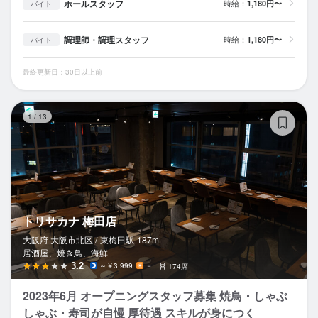
ホールスタッフ
時給：
1,180円〜
バイト
調理師・調理スタッフ
時給：
1,180円〜
バイト
最終更新日：30日以上前
ト
1
/
13
トリサカナ 梅田店
大阪府 大阪市北区 /
東梅田
駅
187m
居酒屋、焼き鳥、海鮮
3.2
～￥3,999
－
174席
2023年6月 オープニングスタッフ募集 焼鳥・しゃぶ
しゃぶ・寿司が自慢 厚待遇 スキルが身につく