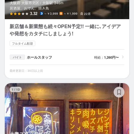
大阪府 大阪市北区 /
大阪
駅
346m
居酒屋、おでん、焼き鳥
3.32
～￥3,999
～￥1,999
22席
新店舗＆新業態も続々OPEN予定!! 一緒に､アイデア
や発想をカタチにしましょう!
フルタイム歓迎
ホールスタッフ
時給：
1,260円〜
バイト
最終更新日：30日以上前
大
1
/
13
大衆スタンドヒロ