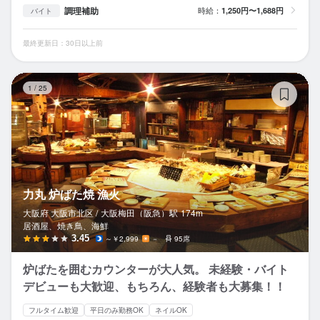
調理補助
時給：
1,250円〜1,688円
バイト
最終更新日：30日以上前
力
1
/
25
力丸 炉ばた焼 漁火
大阪府 大阪市北区 /
大阪梅田（阪急）
駅
174m
居酒屋、焼き鳥、海鮮
3.45
～￥2,999
－
95席
炉ばたを囲むカウンターが大人気。 未経験・バイト
デビューも大歓迎、もちろん、経験者も大募集！！
フルタイム歓迎
平日のみ勤務OK
ネイルOK