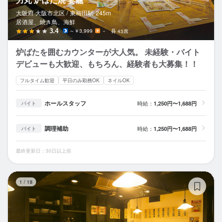
大阪府 大阪市北区 /
東梅田
駅
245m
居酒屋、焼き鳥、海鮮
3.4
～￥3,999
－
43席
炉ばたを囲むカウンターが大人気。 未経験・バイト
デビューも大歓迎、もちろん、経験者も大募集！！
フルタイム歓迎
平日のみ勤務OK
ネイルOK
ホールスタッフ
時給：
1,250円〜1,688円
バイト
調理補助
時給：
1,250円〜1,688円
バイト
最終更新日：30日以上前
力
1
/
18