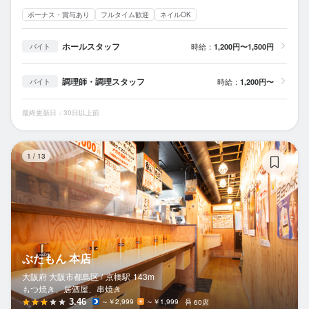
ボーナス・賞与あり
フルタイム歓迎
ネイルOK
ホールスタッフ
時給：
1,200円〜1,500円
バイト
調理師・調理スタッフ
時給：
1,200円〜
バイト
最終更新日：30日以上前
ぶ
1
/
13
ぶたもん 本店
大阪府 大阪市都島区 /
京橋
駅
143m
もつ焼き、居酒屋、串焼き
3.46
～￥2,999
～￥1,999
60席