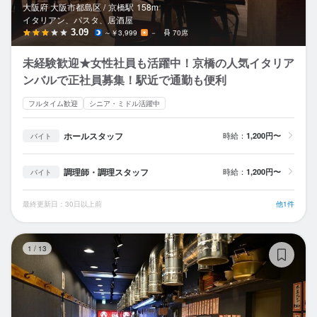
大阪府 大阪市都島区 /
京橋
駅
158m
イタリアン、パスタ、居酒屋
3.09
～￥3,999
－
70席
未経験歓迎★女性社員も活躍中！京橋の人気イタリア
ンバルで正社員募集！駅近で通勤も便利
フルタイム歓迎
シニア・ミドル活躍中
ホールスタッフ
時給：
1,200円〜
バイト
調理師・調理スタッフ
時給：
1,200円〜
バイト
最終更新日：30日以上前
他1件
ス
1
/
13