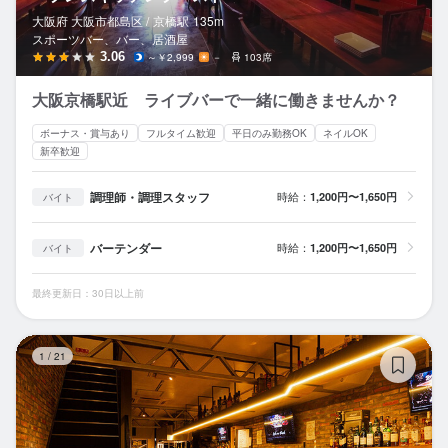
大阪府 大阪市都島区 /
京橋
駅
135m
スポーツバー、バー、居酒屋
3.06
～￥2,999
－
103席
大阪京橋駅近 ライブバーで一緒に働きませんか？
ボーナス・賞与あり
フルタイム歓迎
平日のみ勤務OK
ネイルOK
新卒歓迎
調理師・調理スタッフ
時給：
1,200円〜1,650円
バイト
バーテンダー
時給：
1,200円〜1,650円
バイト
最終更新日：30日以上前
B
1
/
21