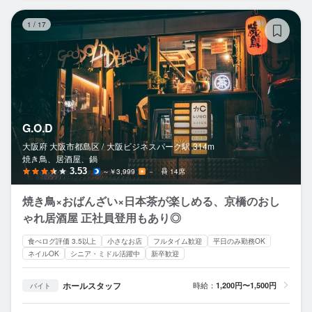
G.
1
/
17
G.O.D
大阪府 大阪市都島区 /
大阪ビジネスパーク
駅
314m
焼き鳥、居酒屋、鍋
3.53
～￥3,999
－
14席
焼き鳥×おばんざい×日本茶が楽しめる、京橋のおし
ゃれ居酒屋 正社員登用もあり◎
食べログ評価 3.5以上
小さなお店
フルタイム歓迎
平日のみ勤務OK
ネイルOK
シニア・ミドル活躍中
新卒歓迎
ホールスタッフ
時給：
1,200円〜1,500円
バイト