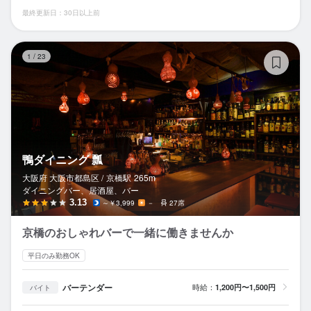
最終更新日：30日以上前
鴨
1
/
23
鴨ダイニング 瓢
大阪府 大阪市都島区 /
京橋
駅
265m
ダイニングバー、居酒屋、バー
3.13
～￥3,999
－
27席
京橋のおしゃれバーで一緒に働きませんか
平日のみ勤務OK
バーテンダー
時給：
1,200円〜1,500円
バイト