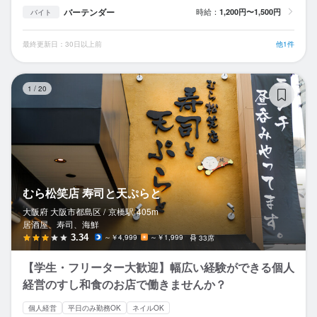
バーテンダー
時給：
1,200円〜1,500円
バイト
最終更新日：30日以上前
他1件
む
1
/
20
むら松笑店 寿司と天ぷらと
大阪府 大阪市都島区 /
京橋
駅
405m
居酒屋、寿司、海鮮
3.34
～￥4,999
～￥1,999
33席
【学生・フリーター大歓迎】幅広い経験ができる個人
経営のすし和食のお店で働きませんか？
個人経営
平日のみ勤務OK
ネイルOK