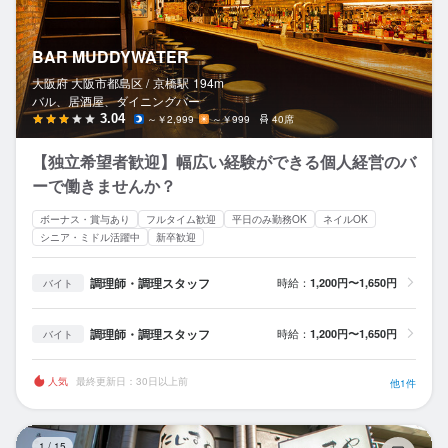
BAR MUDDYWATER
大阪府 大阪市都島区 /
京橋
駅
194m
バル、居酒屋、ダイニングバー
3.04
～￥2,999
～￥999
40席
【独立希望者歓迎】幅広い経験ができる個人経営のバ
ーで働きませんか？
ボーナス・賞与あり
フルタイム歓迎
平日のみ勤務OK
ネイルOK
シニア・ミドル活躍中
新卒歓迎
調理師・調理スタッフ
時給：
1,200円〜1,650円
バイト
調理師・調理スタッフ
時給：
1,200円〜1,650円
バイト
人気
最終更新日：30日以上前
他1件
焼
1
/
15