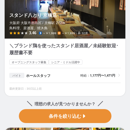
スタンド八とり 京橋店
大阪府 大阪市都島区 /
京橋
駅
212m
鳥料理、居酒屋、焼き鳥
3.46
～￥1,999
～￥1,999
32席
＼ブランド鶏を使ったスタンド居酒屋／未経験歓迎･
履歴書不要
オープニングスタッフ募集
シニア・ミドル活躍中
ホールスタッフ
時給：
1,177円〜1,471円
バイト
最終更新日：30日以上前
理想の求人が見つかりませんか？
条件を絞り込む