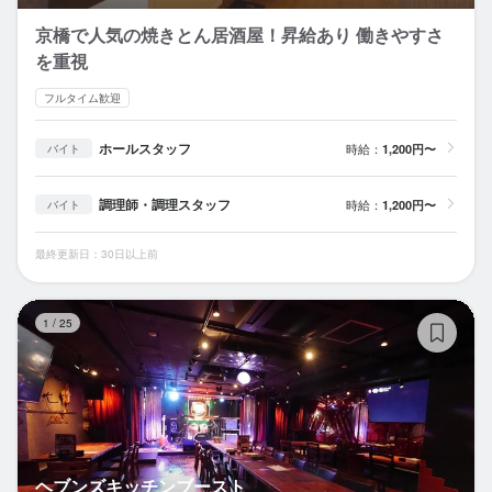
京橋で人気の焼きとん居酒屋！昇給あり 働きやすさ
を重視
フルタイム歓迎
ホールスタッフ
時給：
1,200円〜
バイト
調理師・調理スタッフ
時給：
1,200円〜
バイト
最終更新日：30日以上前
ヘ
1
/
25
ヘブンズキッチンブースト