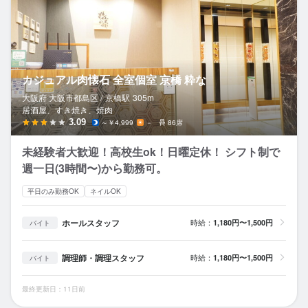
カジュアル肉懐石 全室個室 京橋 粋な
大阪府 大阪市都島区 /
京橋
駅
305m
居酒屋、すき焼き、焼肉
3.09
～￥4,999
－
86席
未経験者大歓迎！高校生ok！日曜定休！ シフト制で
週一日(3時間〜)から勤務可。
平日のみ勤務OK
ネイルOK
ホールスタッフ
時給：
1,180円〜1,500円
バイト
調理師・調理スタッフ
時給：
1,180円〜1,500円
バイト
最終更新日：11日前