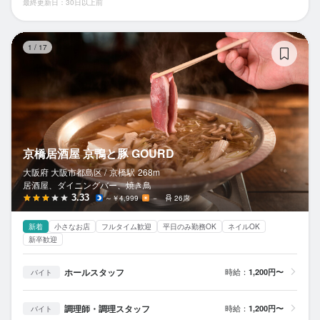
最終更新日：30日以上前
京
1
/
17
京橋居酒屋 京鴨と豚 GOURD
大阪府 大阪市都島区 /
京橋
駅
268m
居酒屋、ダイニングバー、焼き鳥
3.33
～￥4,999
－
26席
新着
小さなお店
フルタイム歓迎
平日のみ勤務OK
ネイルOK
新卒歓迎
ホールスタッフ
時給：
1,200円〜
バイト
調理師・調理スタッフ
時給：
1,200円〜
バイト