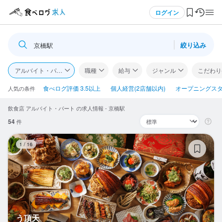
メニュー
ログイン
絞り込み
京橋駅
ログイン・無料会員登録
アルバイト・パート
職種
給与
ジャンル
こだわり
食べログ求人TOP
食べログ評価 3.5以上
個人経営(2店舗以内)
オープニングス
人気の条件
飲食店 アルバイト・パート の求人情報 - 京橋駅
求人検索
54
件
マイページ管理
う
1
/
16
閲覧履歴
気になる求人
検索履歴・保存した条件
う頂天