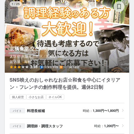
京
1
/
25
京橋食堂 空色kitchen
大阪府 大阪市都島区 /
京橋
駅
188m
居酒屋、海鮮
3.18
～￥3,999
－
18席
SNS映えのおしゃれなお店☆和食を中心にイタリア
ン・フレンチの創作料理を提供。週休2日制
個人経営
小さなお店
ネイルOK
料理長候補
時給：
1,300円〜1,800円
バイト
調理師・調理スタッフ
時給：
1,200円〜
バイト