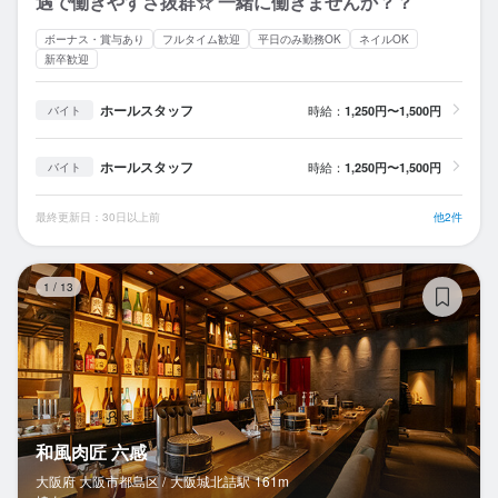
遇で働きやすさ抜群☆ 一緒に働きませんか？？
ボーナス・賞与あり
フルタイム歓迎
平日のみ勤務OK
ネイルOK
新卒歓迎
ホールスタッフ
時給：
1,250円〜1,500円
バイト
ホールスタッフ
時給：
1,250円〜1,500円
バイト
最終更新日：30日以上前
他2件
和
1
/
13
和風肉匠 六感
大阪府 大阪市都島区 /
大阪城北詰
駅
161m