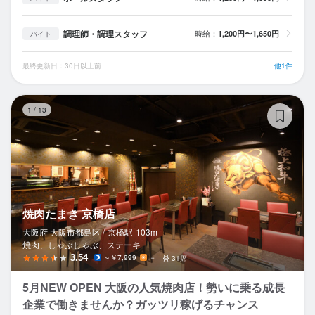
調理師・調理スタッフ
時給：
1,200円〜1,650円
バイト
最終更新日：30日以上前
他1件
焼
1
/
13
焼肉たまき 京橋店
大阪府 大阪市都島区 /
京橋
駅
103m
焼肉、しゃぶしゃぶ、ステーキ
3.54
～￥7,999
－
31席
5月NEW OPEN 大阪の人気焼肉店！勢いに乗る成長
企業で働きませんか？ガッツリ稼げるチャンス