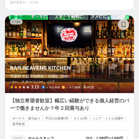
最終更新日：13日前
BA
1
/
21
BAR HEAVENS KITCHEN
大阪府 大阪市都島区 /
京橋
駅
258m
バー、スポーツバー、パブ
3.13
～￥3,999
～￥1,999
45席
【独立希望者歓迎】幅広い経験ができる個人経営のバ
ーで働きませんか？年２回賞与あり
ボーナス・賞与あり
平日のみ勤務OK
ネイルOK
シニア・ミドル活躍中
新卒歓迎
ホールスタッフ
時給：
1,200円〜1,650円
バイト