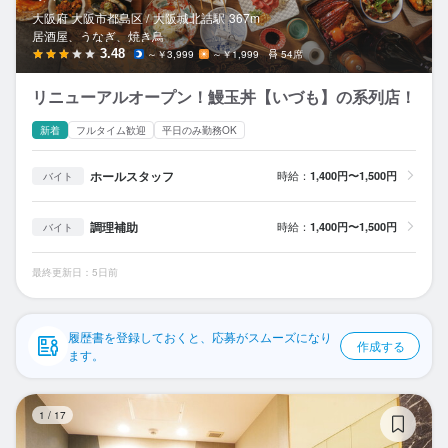
応募履歴
大阪府 大阪市都島区 /
大阪城北詰
駅
367m
居酒屋、うなぎ、焼き鳥
WEB履歴書
3.48
～￥3,999
～￥1,999
54席
リニューアルオープン！鰻玉丼【いづも】の系列店！
スカウト・メルマガ受信設定
新着
フルタイム歓迎
平日のみ勤務OK
ヘルプ・お問い合わせフォーム
ホールスタッフ
時給：
1,400円〜1,500円
バイト
掲載をご検討の店舗様へ
調理補助
時給：
1,400円〜1,500円
バイト
食べログ求人PRESS
プライバシーポリシー
最終更新日：5日前
利用規約
企業情報
履歴書を登録しておくと、応募がスムーズになり
作成する
ます。
カ
1
/
17