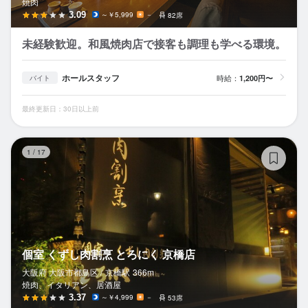
焼肉
3.09
～￥5,999
－
82席
未経験歓迎。和風焼肉店で接客も調理も学べる環境。
ホールスタッフ
時給：
1,200円〜
バイト
最終更新日：30日以上前
個
1
/
17
個室 くずし肉割烹 とろにく 京橋店
大阪府 大阪市都島区 /
京橋
駅
366m
焼肉、イタリアン、居酒屋
3.37
～￥4,999
－
53席