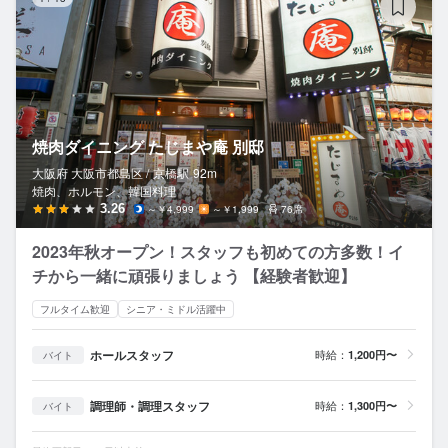
焼肉ダイニング たじまや庵 別邸
大阪府 大阪市都島区 /
京橋
駅
92m
焼肉、ホルモン、韓国料理
3.26
～￥4,999
～￥1,999
76席
2023年秋オープン！スタッフも初めての方多数！イ
チから一緒に頑張りましょう 【経験者歓迎】
フルタイム歓迎
シニア・ミドル活躍中
ホールスタッフ
時給：
1,200円〜
バイト
調理師・調理スタッフ
時給：
1,300円〜
バイト