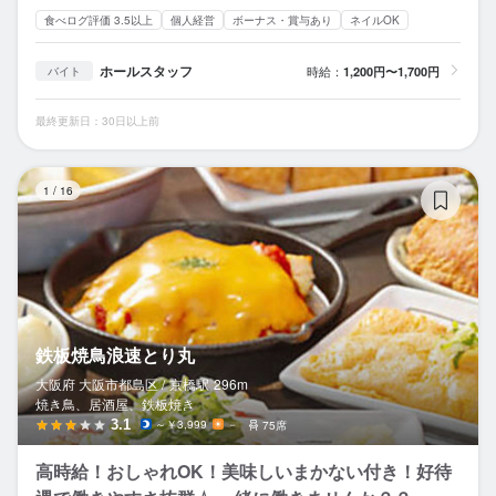
食べログ評価 3.5以上
個人経営
ボーナス・賞与あり
ネイルOK
ホールスタッフ
時給：
1,200円〜1,700円
バイト
最終更新日：30日以上前
鉄
1
/
16
鉄板焼鳥浪速とり丸
大阪府 大阪市都島区 /
京橋
駅
296m
焼き鳥、居酒屋、鉄板焼き
3.1
～￥3,999
－
75席
高時給！おしゃれOK！美味しいまかない付き！好待