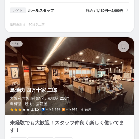
ホールスタッフ
時給：
1,180円〜2,000円
バイト
最終更新日：30日以上前
鳥
1
/
13
鳥焼肉 四万十家 二郎
大阪府 大阪市都島区 /
京橋
駅
226m
鳥料理、焼肉、居酒屋
3.15
～￥2,999
～￥999
40席
未経験でも大歓迎！スタッフ仲良く楽しく働いてま
す！