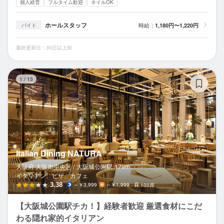
個人経営
フルタイム歓迎
ネイルOK
ホールスタッフ
時給：
1,180円〜1,220円
バイト
最終更新日：30日以上前
It
1
/
13
Italian Dining NATURA
大阪府 大阪市中央区 /
大阪城公園
駅
179m
イタリアン、ピザ、カフェ
3.38
～￥3,999
～￥1,999
100席
【大阪城公園駅チカ！】経験者歓迎 厳選食材にこだ
わる隠れ家的イタリアン