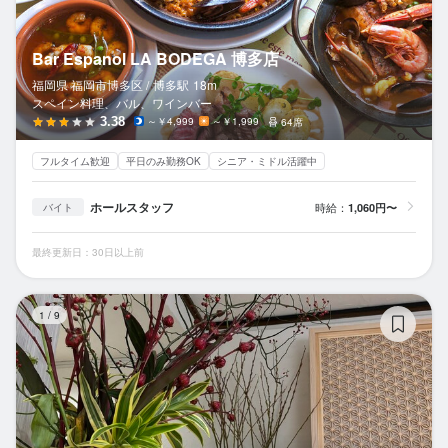
Bar Espanol LA BODEGA 博多店
福岡県 福岡市博多区 /
博多
駅
18m
スペイン料理、バル、ワインバー
3.38
～￥4,999
～￥1,999
64席
フルタイム歓迎
平日のみ勤務OK
シニア・ミドル活躍中
ホールスタッフ
時給：
1,060円〜
バイト
最終更新日：30日以上前
紅
1
/
9