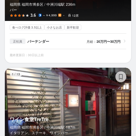
福岡県 福岡市博多区 /
中洲川端
駅
236m
バー
3.6
～￥4,999
－
12席
食べログ評価 3.5以上
小さなお店
新卒歓迎
バーテンダー
月給：
20万円〜30万円
正社員
最終更新日：30日以上前
ワ
1
/
13
ワイン食堂TreTre
福岡県 福岡市博多区 /
中洲川端
駅
187m
イタリアン、ステーキ、ワインバー