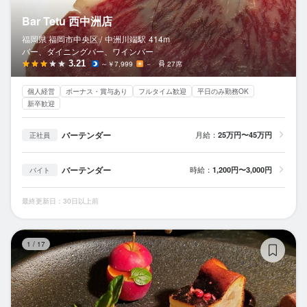
Bar Tetu 西中洲店
福岡県 福岡市中央区 /
中洲川端
駅
414m
バー、ダイニングバー、ワインバー
3.21
～￥7,999
－
27席
個人経営
ボーナス・賞与あり
フルタイム歓迎
平日のみ勤務OK
新卒歓迎
バーテンダー
月給：
25万円〜45万円
正社員
バーテンダー
時給：
1,200円〜3,000円
バイト
最終更新日：30日以上前
co
1
/
17