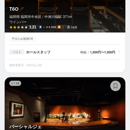
T6O
福岡県 福岡市中央区 /
中洲川端
駅
371m
ワインバー
3.21
～￥4,999
－
18席
平日のみ勤務OK
ホールスタッフ
時給：
1,500円〜1,500円
バイト
最終更新日：30日以上前
バ
1
/
16
バーシャルジェ