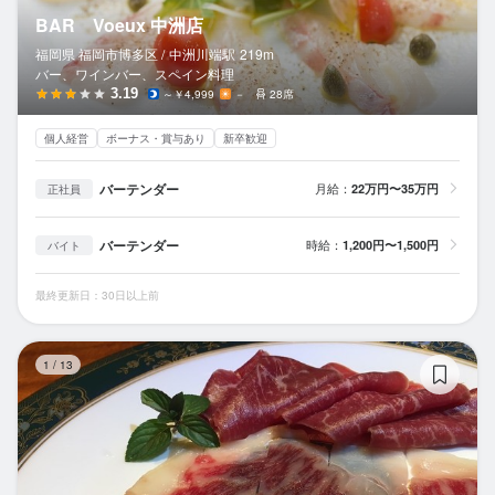
BAR Voeux 中洲店
福岡県 福岡市博多区 /
中洲川端
駅
219m
バー、ワインバー、スペイン料理
3.19
～￥4,999
－
28席
個人経営
ボーナス・賞与あり
新卒歓迎
バーテンダー
月給：
22万円〜35万円
正社員
バーテンダー
時給：
1,200円〜1,500円
バイト
最終更新日：30日以上前
Ba
1
/
13