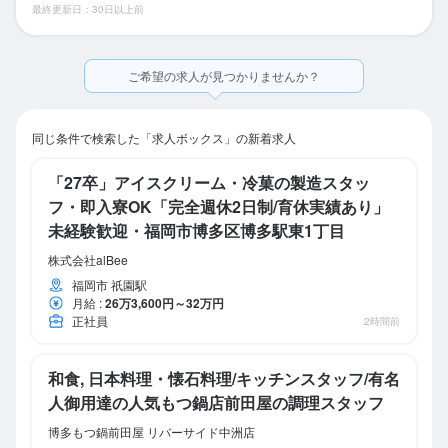
最終更新日：30日以上前
ご希望の求人が見つかりませんか？
同じ条件で検索した「求人ボックス」の新着求人
「27卒」アイスクリーム・冷菓の製造スタッ
フ・即入寮OK「完全週休2日制/育休実績あり」
未経験歓迎・福岡市博多区博多駅東1丁目
株式会社alBee
福岡市 祇園駅
月給
:
26万3,600円～32万円
正社員
2時間前
和食, 日本料理・懐石料理/キッチンスタッフ/有名
人御用達の人気もつ鍋店前田屋の調理スタッフ
博多もつ鍋前田屋 リバーサイド中洲店