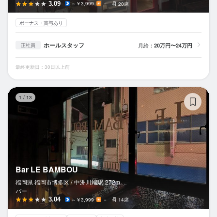
3.09
～￥3,999
－
20席
ボーナス・賞与あり
ホールスタッフ
月給：
20万円〜24万円
正社員
最終更新日：30日以上前
Ba
1
/
13
Bar LE BAMBOU
福岡県 福岡市博多区 /
中洲川端
駅
272m
バー
3.04
～￥3,999
－
14席