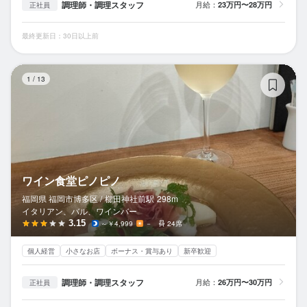
調理師・調理スタッフ
月給：
23万円〜28万円
正社員
最終更新日：30日以上前
ワ
1
/
13
ワイン食堂ピノピノ
福岡県 福岡市博多区 /
櫛田神社前
駅
298m
イタリアン、バル、ワインバー
3.15
～￥4,999
－
24席
個人経営
小さなお店
ボーナス・賞与あり
新卒歓迎
調理師・調理スタッフ
月給：
26万円〜30万円
正社員