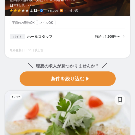
日本料理、バー
3.11
～￥5,999
－
7席
平日のみ勤務OK
ネイルOK
ホールスタッフ
時給：
1,300円〜
バイト
最終更新日：30日以上前
理想の求人が見つかりませんか？
条件を絞り込む
B
1
/
17