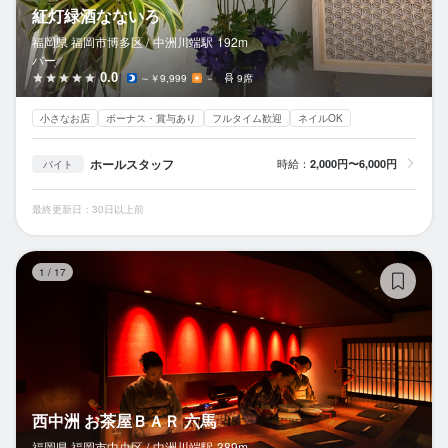
紅灯緑酒なないろ
福岡県 福岡市博多区 /
中洲川端
駅
192m
バー
0.0
～￥9,999
－
9席
小さなお店
ボーナス・賞与あり
フルタイム歓迎
ネイルOK
ホールスタッフ
時給：
2,000円〜6,000円
バイト
最終更新日：30日以上前
西
1
/
17
西中洲 お茶屋ＢＡＲ 六馬
福岡県 福岡市中央区 /
中洲川端
駅
389m