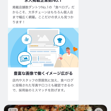
ス
1
/
13