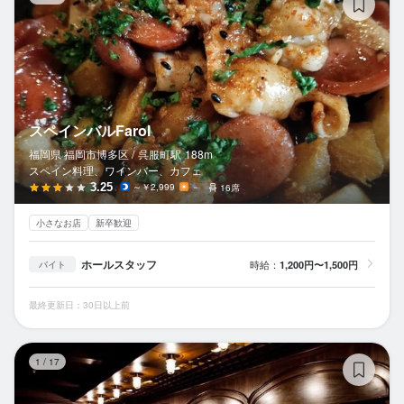
スペインバルFarol
福岡県 福岡市博多区 /
呉服町
駅
188m
スペイン料理、ワインバー、カフェ
3.25
～￥2,999
－
16席
小さなお店
新卒歓迎
ホールスタッフ
時給：
1,200円〜1,500円
バイト
最終更新日：30日以上前
Ba
1
/
17