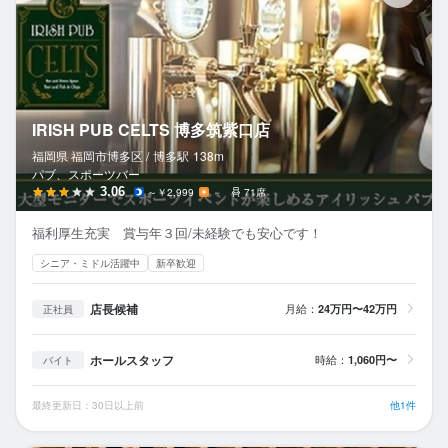
IRISH PUB CELTS 博多筑紫口店
福岡県 福岡市博多区 /
博多
駅
138m
パブ、スポーツバー
3.06
～￥2,999
－
71席
福利厚生充実 賞与年３回/未経験でも安心です！
シニア・ミドル活躍中
新卒歓迎
店長候補
月給：
24万円〜42万円
正社員
ホールスタッフ
時給：
1,060円〜
バイト
最終更新日：30日以上前
他1件