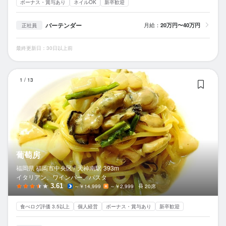
ボーナス・賞与あり
ネイルOK
新卒歓迎
バーテンダー
月給：
20万円〜40万円
正社員
最終更新日：30日以上前
葡
1
/
13
葡萄房
福岡県 福岡市中央区 /
天神南
駅
393m
イタリアン、ワインバー、パスタ
3.61
～￥14,999
～￥2,999
20席
食べログ評価 3.5以上
個人経営
ボーナス・賞与あり
新卒歓迎