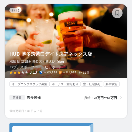
H
1
/
16
HUB 博多筑紫口デイトスアネックス店
福岡県 福岡市博多区 /
博多
駅
98m
パブ、スポーツバー、ビアホール
3.13
～￥3,999
～￥1,999
52席
オープニングスタッフ募集
ボーナス・賞与あり
寮・社宅あり
新卒歓迎
店長候補
月給：
23万円〜51万円
正社員
最終更新日：30日以上前