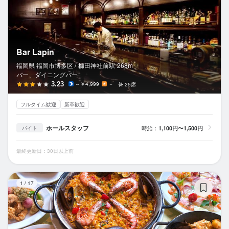
Bar Lapin
福岡県 福岡市博多区 /
櫛田神社前
駅
268m
バー、ダイニングバー
3.23
～￥4,999
－
25席
フルタイム歓迎
新卒歓迎
ホールスタッフ
時給：
1,100円〜1,500円
バイト
最終更新日：30日以上前
Ba
1
/
17