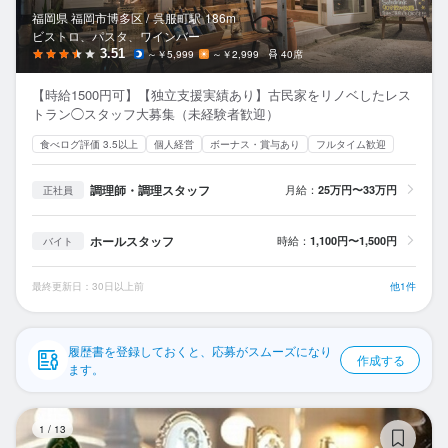
応募履歴
福岡県 福岡市博多区 /
呉服町
駅
186m
ビストロ、パスタ、ワインバー
WEB履歴書
3.51
～￥5,999
～￥2,999
40席
【時給1500円可】【独立支援実績あり】古民家をリノベしたレス
スカウト・メルマガ受信設定
トラン◯スタッフ大募集（未経験者歓迎）
食べログ評価 3.5以上
個人経営
ボーナス・賞与あり
フルタイム歓迎
ヘルプ・お問い合わせフォーム
調理師・調理スタッフ
月給：
25万円〜33万円
正社員
掲載をご検討の店舗様へ
食べログ求人PRESS
ホールスタッフ
時給：
1,100円〜1,500円
バイト
プライバシーポリシー
最終更新日：30日以上前
他1件
利用規約
企業情報
履歴書を登録しておくと、応募がスムーズになり
作成する
ます。
IR
1
/
13