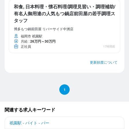
和食, 日本料理・懐石料理/調理見習い・調理補助/
有名人御用達の人気もつ鍋店前田屋の若手調理ス
タッフ
博多もつ鍋前田屋 リバーサイド中洲店
福岡市 祇園駅
月給
:
26万円～30万円
正社員
17時間前
更新頻度について
1
関連する求人キーワード
祇園駅 - バイト - バー