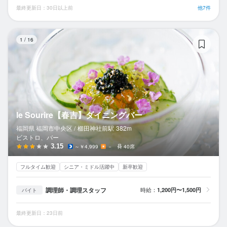
最終更新日：30日以上前
他7件
l
1
/
16
le Sourire【春吉】ダイニングバー
福岡県 福岡市中央区 /
櫛田神社前
駅
382m
ビストロ、バー
3.15
～￥4,999
－
40席
フルタイム歓迎
シニア・ミドル活躍中
新卒歓迎
調理師・調理スタッフ
時給：
1,200円〜1,500円
バイト
最終更新日：23日前