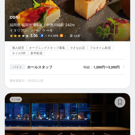
coni
福岡県 福岡市博多区 /
中洲川端
駅
242m
イタリアン、バー、ケーキ
3.06
～￥4,999
－
12席
個人経営
オープニングスタッフ募集
小さなお店
フルタイム歓迎
ネイルOK
新卒歓迎
ホールスタッフ
時給：
1,200円〜3,200円
バイト
最終更新日：30日以上前
T6
1
/
14