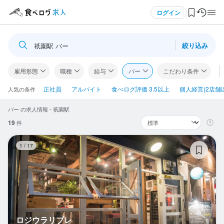
メニュー
ログイン
絞り込み
祇園駅 バー
ログイン・無料会員登録
雇用形態
職種
給与
バー
こだわり条件
食べログ求人TOP
正社員
アルバイト
食べログ評価 3.5以上
個人経営(2店舗
人気の条件
バー の求人情報 - 祇園駅
求人検索
19
件
マイページ管理
ロ
1
/
17
閲覧履歴
気になる求人
検索履歴・保存した条件
ロジウラリブレ