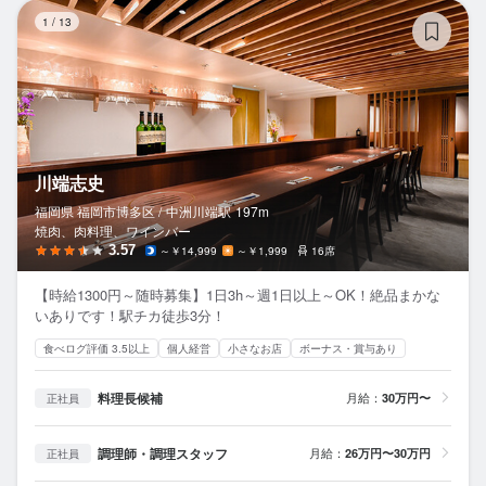
川
1
/
13
川端志史
福岡県 福岡市博多区 /
中洲川端
駅
197m
焼肉、肉料理、ワインバー
3.57
～￥14,999
～￥1,999
16席
【時給1300円～随時募集】1日3h～週1日以上～OK！絶品まかな
いありです！駅チカ徒歩3分！
食べログ評価 3.5以上
個人経営
小さなお店
ボーナス・賞与あり
料理長候補
月給：
30万円〜
正社員
調理師・調理スタッフ
月給：
26万円〜30万円
正社員