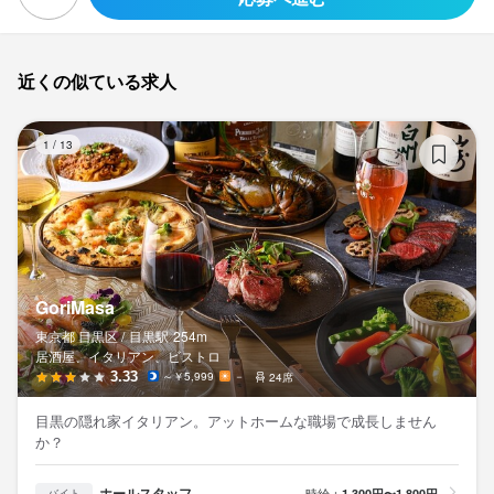
近くの似ている求人
Go
1
/
13
GoriMasa
東京都 目黒区 /
目黒
駅
254m
居酒屋、イタリアン、ビストロ
3.33
～￥5,999
－
24席
目黒の隠れ家イタリアン。アットホームな職場で成長しません
か？
ホールスタッフ
時給：
1,300円〜1,800円
バイト