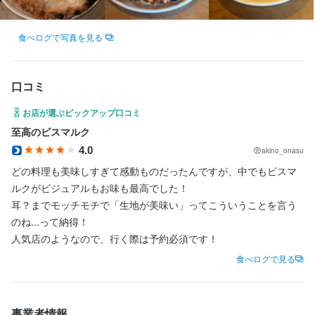
【幅広いお客さまに愛されるお店】

食べログで写真を見る
木の温もりを感じる落ち着いた店内で、

平日は会社員の方、週末はご家族連れのお客さまでにぎわってい
ます。

口コミ
常連のお客さまに加え、口コミを見て来店される方も多く、年代
お店が選ぶピックアップ口コミ
を問わず支持されています。

至高のビスマルク
4.0
akino_onasu
どの料理も美味しすぎて感動ものだったんですが、中でもビスマ
ルクがビジュアルもお味も最高でした！

耳？までモッチモチで「生地が美味い」ってこういうことを言う
のね...って納得！

人気店のようなので、行く際は予約必須です！
食べログで見る
事業者情報