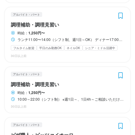
経験問わず歓迎します！

法人名・事業者名
出店開業ノウハウ
チーズの知識
出店開業ノウハウ
店舗運営
店舗運営
メニュー開発
レストランでの調理経験がある方はもちろん歓迎です
有限会社ハットリックス
仕入れ・食材の目利き
アルバイト・パート
身に付くスキル
身に付くスキル
調理補助・調理見習い
応募資格
ピザ生地づくり・窯焼き
ピザ生地づくり・窯焼き
盛り付け技術
盛り付け技術
ワインの知識
ワインの知識
野菜の知識
野菜の知識
応募資格
最終更新日2026/01/29
時給：
1,250円〜
求める人物像
チーズの知識
チーズの知識
出店開業ノウハウ
出店開業ノウハウ
店舗運営
店舗運営
メニュー開発
メニュー開発
歓迎スキル・経験
ランチ11:00〜14:00（シフト制、週1日～OK） ディナー17:00～22:00(シフト制、週1日～OK)
仕入れ・食材の目利き
仕入れ・食材の目利き
歓迎スキル・経験
《こんな方を歓迎します！》

フルタイム歓迎
平日のみ勤務OK
ネイルOK
シニア・ミドル活躍中
経験問わず歓迎します！

・チームワークを大事にできる方、協調性のある方

30日以上前
経験問わず歓迎します！

レストランでの経験がある方はもちろん歓迎です
・食を通じて人を喜ばせていきたい方

応募資格
応募資格
レストランでの調理経験がある方はもちろん歓迎です
・人気店の開業ノウハウを学びたい方
歓迎スキル・経験
歓迎スキル・経験
アルバイト・パート
調理補助・調理見習い
求める人物像
経験問わず歓迎します！

経験問わず歓迎します！

お店の採用担当者からのメッセージ
求める人物像
レストランでの調理経験がある方はもちろん歓迎です
レストランでの調理経験がある方はもちろん歓迎です
時給：
1,250円〜
《こんな方を歓迎します！》

あなたのご応募をお待ちしています！
10:00～22:00（シフト制） ※週1日～、1日4h～ご相談いただけます ランチに入れる方、歓迎します！（食事が付きます） 主婦さん・主夫さん・Wワーク希望の方も歓迎！
《こんな方を歓迎します！》

・チームワークを大事にできる方、協調性のある方

30日以上前
・チームワークを大事にできる方、協調性のある方

・食を通じて人を喜ばせていきたい方

・食を通じて人を喜ばせていきたい方

求める人物像
求める人物像
アルバイト・パート
《こんな方を歓迎します！》

《こんな方を歓迎します！》

ピザ職人・ピッツァイオーロ