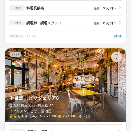
料理長候補
月給：
35万円〜
正社員
調理師・調理スタッフ
月給：
28万円〜
正社員
最終更新日：17日前
他5件
中
1
/
17
中目黒 ピッツェリア8
東京都 目黒区 /
中目黒
駅
80m
イタリアン、ピザ、居酒屋
3.46
～￥3,999
～￥1,999
146席