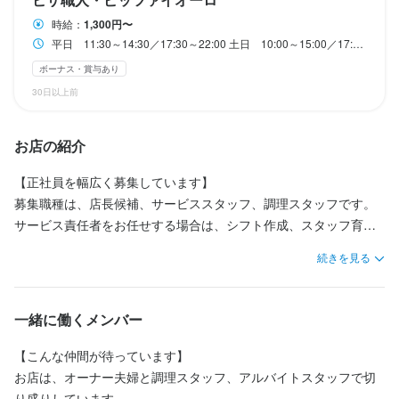
店名
・チームワークを大事にできる方、協調性のある方

・チームワークを大事にできる方、協調性のある方

お店の採用担当者からのメッセージ
時給：
1,300円〜
イ・ロッタ
お店の採用担当者からのメッセージ
・食を通じて人を喜ばせていきたい方

・食を通じて人を喜ばせていきたい方

平日 11:30～14:30／17:30～22:00 土日 10:00～15:00／17:00～22:00 ※平日は14:30～17:30／土日は15:00～17:00に休憩
あなたのご応募をお待ちしています！
あなたのご応募をお待ちしています！
ボーナス・賞与あり
勤務地
東京都目黒区下目黒1-5-21 目黒ＤＫウェスト　１Ｆ
30日以上前
お店の採用担当者からのメッセージ
お店の採用担当者からのメッセージ
連絡先
お店の紹介
あなたのご応募をお待ちしています！
あなたのご応募をお待ちしています！
0904-678-7730
店名
店名
イ・ロッタ
【正社員を幅広く募集しています】

イ・ロッタ
募集職種は、店長候補、サービススタッフ、調理スタッフです。

法人名・事業者名
有限会社ハットリックス
サービス責任者をお任せする場合は、シフト作成、スタッフ育
勤務地
勤務地
東京都目黒区下目黒1-5-21 目黒ＤＫウェスト　１Ｆ
成、発注業務など、店舗運営全体に携わっていただきます。

続きを見る
東京都目黒区下目黒1-5-21 目黒ＤＫウェスト　１Ｆ
店名
店名
将来、自分のお店を持ちたい方にとって、実践的な経験を積める
イ・ロッタ
イ・ロッタ
最終更新日2026/01/29
職場です。

連絡先
連絡先
0904-678-7730
一緒に働くメンバー
0904-678-7730
勤務地
勤務地
【イ・ロッタについて】

東京都目黒区下目黒1-5-21 目黒ＤＫウェスト　１Ｆ
東京都目黒区下目黒1-5-21 目黒ＤＫウェスト　１Ｆ
■焼きたてピッツァが看板メニュー

【こんな仲間が待っています】

法人名・事業者名
法人名・事業者名
薪窯で焼き上げるピッツァは、外は香ばしく中はもちもち。

有限会社ハットリックス
お店は、オーナー夫婦と調理スタッフ、アルバイトスタッフで切
有限会社ハットリックス
連絡先
連絡先
イタリア産の素材を中心に使用し、試行錯誤を重ねて完成させた
り盛りしています。
