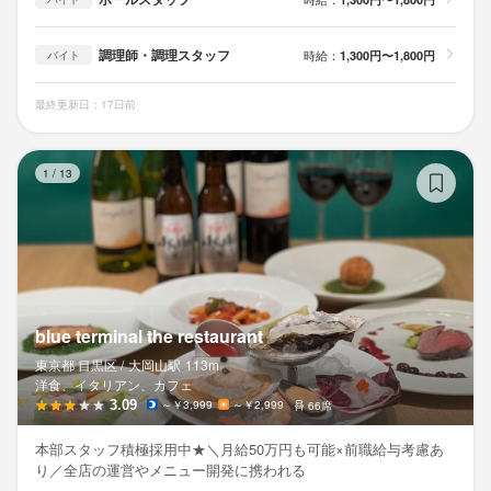
調理師・調理スタッフ
時給：
1,300円〜1,800円
バイト
最終更新日：17日前
blu
1
/
13
blue terminal the restaurant
東京都 目黒区 /
大岡山
駅
113m
洋食、イタリアン、カフェ
3.09
～￥3,999
～￥2,999
66席
本部スタッフ積極採用中★＼月給50万円も可能×前職給与考慮あ
り／全店の運営やメニュー開発に携われる