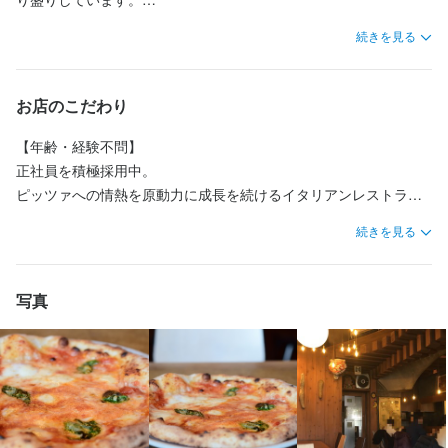
0904-678-7730
0904-678-7730
自慢の一枚です。

ひとつのチームとなり、皆で助け合いながらお店を運営中♪

続きを見る
最終更新日2026/01/29
少人数制の職場なので、マンツーマンで先輩に教えてもらえる環
最終更新日2026/01/29
法人名・事業者名
法人名・事業者名
・イタリアから空輸したモッツァレラを使うマルゲリータ

境ですよ。
有限会社ハットリックス
有限会社ハットリックス
・自家製トマトソースが決め手のマリナーラ

お店のこだわり
など、豊富なバリエーションのピッツァを提供しています。
【年齢・経験不問】

最終更新日2026/01/29
最終更新日2026/01/29
正社員を積極採用中。

ピッツァへの情熱を原動力に成長を続けるイタリアンレストラン
で、新しい一歩を踏み出しませんか。

続きを見る
メディアでも紹介される話題のお店で、飲食の仕事を本気で学べ
る環境です。

写真
【経験や年齢は問いません。挑戦する気持ちを歓迎します】

オーナーが料理の道に進んだのは46歳のときでした。

それ以前は不動産会社で経理をしており、飲食業とは無縁の世界
にいました。

そこから独学で料理を学び続け、13年かけて理想のピッツァを形
にしてきました。
