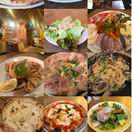
料理に向き合う毎日はやりがいにあふれています。

何歳からでも挑戦は遅くありません。

仕事は一つひとつ丁寧に教えますので、未経験の方も安心して飛
び込んできてください。

【お客さまの笑顔が何よりのやりがいです】

「スタッフの笑顔が素敵だった」

「ちょっとした気配りがうれしかった」

「子どもと一緒に喜んでくれて温かい気持ちになった」

そんな言葉を直接いただけることも、この仕事の魅力です。

人を喜ばせたい、心地よい時間を提供したい。

そんなサービスマインドをお持ちの方に向いている職場です。

【イタリアンメニューとワインも充実】

前菜からメイン、デザートまで幅広いメニューをご用意。

夜は厳選したイタリアワインとともに、カジュアルに食事を楽し
める雰囲気が好評です。
