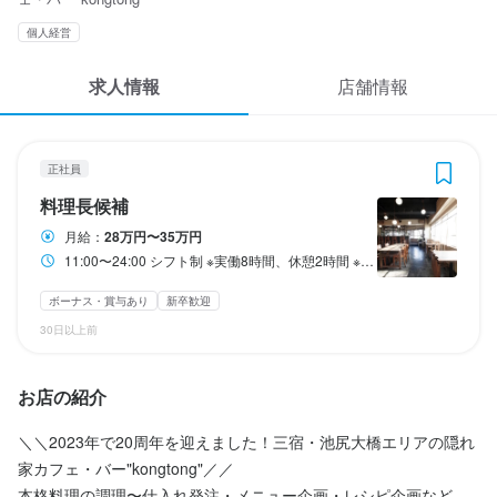
応募履歴
3
 / 
5
個人経営
WEB履歴書
kong tong
求人情報
店舗情報
正社員
料理長候補
スカウト・メルマガ受信設定
ヘルプ・お問い合わせフォーム
正社員
料理長候補
料理長候補
掲載をご検討の店舗様へ
月給
280,000円〜350,000円
月給：
28万円〜35万円
食べログ求人PRESS
11:00〜24:00 シフト制 ※実働8時間、休憩2時間 ※時間帯応相談
ボーナス・賞与あり
昇給あり
交通費支給
プライバシーポリシー
ボーナス・賞与あり
新卒歓迎
試用期間
利用規約
30日以上前
試用期間1ヵ月：月給25万円
企業情報
お店の紹介
勤務時間
＼＼2023年で20周年を迎えました！三宿・池尻大橋エリアの隠れ
家カフェ・バー"kongtong"／／ 

11:00〜24:00 シフト制

※実働8時間、休憩2時間

本格料理の調理〜仕入れ発注・メニュー企画・レシピ企画など幅