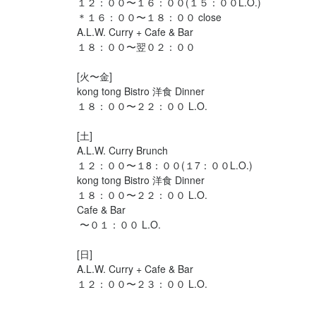
アルバイトの方は、3H/日〜ご就業可能です◎

１２：００〜１６：００(１５：００L.O.)

＊１６：００〜１８：００ close

A.L.W. Curry + Cafe & Bar 

**常連のお客様も多く、コミュニケーションを取りながらお仕事が
１８：００〜翌０２：００

できます！**

2023年でオープン20周年のため、長らく常連のお客様も多く来店
[火〜金]

します。

kong tong Bistro 洋食 Dinner 

そのため、フランクなコミュニケーションを取りながらお仕事を
１８：００〜２２：００ L.O.

することができます。

[土]

また、将来レストラン経営に興味がある方も大歓迎です！
A.L.W. Curry Brunch

１２：００〜１8：００(１7：００L.O.)

kong tong Bistro 洋食 Dinner 

１８：００〜２２：００ L.O.

Cafe & Bar

 〜０１：００ L.O.

店名
kong tong
[日]

A.L.W. Curry + Cafe & Bar 

勤務地
１２：００〜２３：００ L.O.

東京都世田谷区池尻3-30-10 三旺ビル　５Ｆ