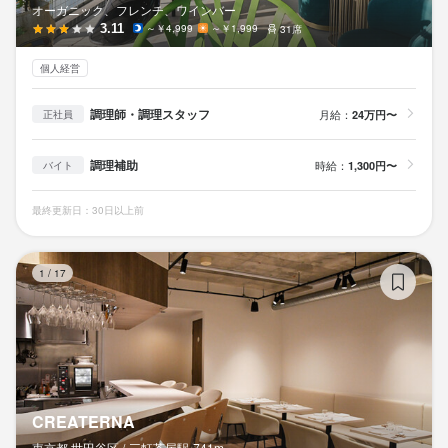
オーガニック、フレンチ、ワインバー
3.11
～￥4,999
～￥1,999
31席
個人経営
調理師・調理スタッフ
月給：
24万円〜
正社員
調理補助
時給：
1,300円〜
バイト
最終更新日：30日以上前
C
1
/
17
CREATERNA
東京都 世田谷区 /
三軒茶屋
駅
741m