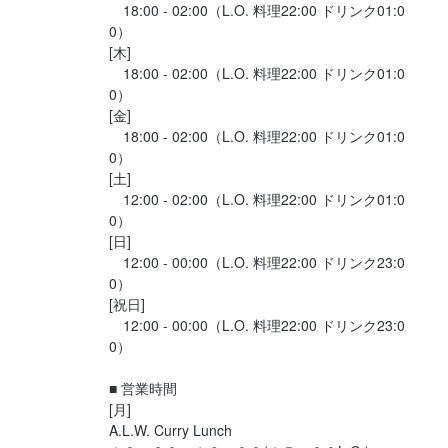
　18:00 - 02:00（L.O. 料理22:00 ドリンク01:0
選考の流れ
0）

[木]

応募後、原則1営業日以内に返信しております。1回の面接を経て
　18:00 - 02:00（L.O. 料理22:00 ドリンク01:0
内定となります。
0）

[金]

　18:00 - 02:00（L.O. 料理22:00 ドリンク01:0
お店の採用担当者からのメッセージ
0）

[土]

【ここで働く魅力】

　12:00 - 02:00（L.O. 料理22:00 ドリンク01:0
**本格料理・ワインをはじめ、多種なお酒を提供。メニューやレシ
0）

ピも企画できます**

[日]

私たちは本格的な前菜・肉料理・カレー・デザート・お酒を提供
　12:00 - 00:00（L.O. 料理22:00 ドリンク23:0
しています。それらのメニューやレシピも自身で企画しているた
0）

[祝日]

め、その段階から経験していただくことも可能です。

　12:00 - 00:00（L.O. 料理22:00 ドリンク23:0
0）

**月6-8日休み・年末年始休暇・24時まで稼働の働きやすい環境**

カフェバー業態ですが、月6-8日休みや、年末年始休暇・年により
■ 営業時間

GW休暇なども取得可能です。また、稼働時間も、11:00-24:00ま
[月]

での中で選べるため柔軟に働くことができます！

A.L.W. Curry Lunch
