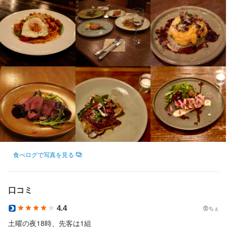
制服貸与

・食材仕込み

自転車・バイク通勤可
・キッチン実務

まかない・食事補助あり
制服貸与
バイク通勤OK
髪型自由
服装自由
・仕入れ

ひげOK
ピアスOK
・キッチン管理

・オペレーション管理

・新メニュー企画・立案

特徴
学歴不問
独立希望者歓迎
新卒歓迎
第二新卒歓迎
フリーター歓迎
【こんな方を歓迎！】

女性活躍中
個人経営(2店舗以内)
面接1回
・調理スキル、料理経験を活かしてお仕事がしたい。

・新メニュー企画などにチャレンジしたい。

・将来独立などを考えている。

仕事内容
食べログで写真を見る
【お仕事内容】

【ここで働く魅力】

食材の仕入れや仕込み、調理・メニューやレシピ企画などの調理
**本格料理・ワインをはじめ、多種なお酒を提供。メニューやレシ
全般をお願いします。

ピも企画できます**

口コミ
私たちは本格的な前菜・肉料理・カレー・デザート・お酒を提供
・食材仕込み

4.4
しています。それらのメニューやレシピも自身で企画しているた
ちぇ
・キッチン実務

め、その段階から経験していただくことも可能です。

土曜の夜18時、先客は1組
