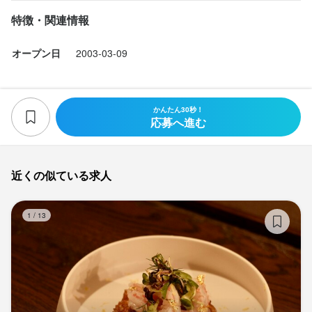
特徴・関連情報
オープン日
2003-03-09
かんたん30秒！
応募へ進む
近くの似ている求人
Bi
1
/
13