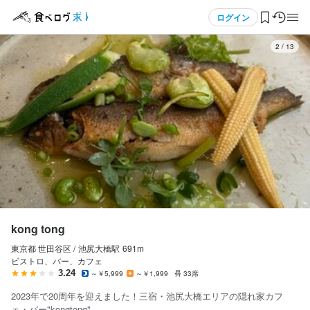
応募画面へ進む
メニュー
ログイン
3
/
13
ログイン・無料会員登録
食べログ求人TOP
求人検索
マイページ管理
閲覧履歴
kong tong
東京都 世田谷区 /
池尻大橋
駅
691m
気になる求人
ビストロ、バー、カフェ
3.24
～￥5,999
～￥1,999
33席
検索履歴・保存した条件
2023年で20周年を迎えました！三宿・池尻大橋エリアの隠れ家カフ
ェ・バー"kongtong"