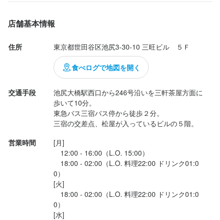
【こんな方を歓迎！】

・調理スキル、料理経験を活かしてお仕事がしたい。

店舗基本情報
・新メニュー企画などにチャレンジしたい。

住所
東京都世田谷区池尻3-30-10 三旺ビル　５Ｆ
食べログで地図を開く
身に付くスキル
包丁さばき
盛り付け技術
製菓技術
カクテル技法
高級食材の知識
交通手段
池尻大橋駅西口から246号沿いを三軒茶屋方面に
ウイスキーの知識
コーヒーの知識
肉の知識
魚の知識
野菜の知識
歩いて10分。

チーズの知識
洋菓子の知識
サービスマナー
出店開業ノウハウ
店舗運営
東急バス三宿バス停から徒歩２分。

メニュー開発
仕入れ・食材の目利き
三宿の交差点、松屋が入っているビルの５階。
営業時間
[月]

応募資格
　12:00 - 16:00（L.O. 15:00）

　18:00 - 02:00（L.O. 料理22:00 ドリンク01:0
必須スキル・経験
0）

[火]

飲食店での調理経験
　18:00 - 02:00（L.O. 料理22:00 ドリンク01:0
0）

[水]
