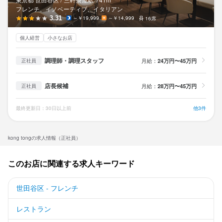
フレンチ、イノベーティブ、イタリアン
3.31
～￥19,999
～￥14,999
16席
個人経営
小さなお店
調理師・調理スタッフ
月給：
24万円〜45万円
正社員
店長候補
月給：
28万円〜45万円
正社員
最終更新日：30日以上前
他3件
kong tongの求人情報（正社員）
このお店に関連する求人キーワード
世田谷区 - フレンチ
レストラン