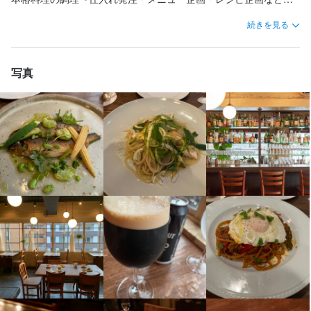
※時間帯応相談
広くチャレンジすることができます！ 

続きを見る
〜月6-8日休み・年末年始休暇・24時まで稼働の働きやすい環境
終電考慮あり
残業月20時間以下
長期勤務歓迎
シフト制
固定シフト制(決まった時間・曜日に働ける)
◎〜

写真
私たちは一見カフェ・バーの様相でありながら、フレンチやイタ
休日・休暇
リアンの技術を基本とした本格洋食をご提供しています。

「この店でこんな料理が！」と驚かれるお客様もいらっしゃいま
月6日-8日、その他長期休暇(正月休み)※休暇による給与の変動有

年末年始休暇あり

す！

GW・夏季休暇あり（年による
小規模店舗ならではの自由な発想・創造を試せる環境であるた
め、

月8日以上休みあり
夏季休暇あり
年末年始休暇あり
将来独立を考えている人やカフェ経営に興味のある人、ライブや
各種イベントなど幅広いスペース利用といったカルチャー面に興
待遇
味のある人も大歓迎です。

交通費一部支給

雇用保険

労災保険

【お仕事内容】

昇給年1回

食材の仕入れや仕込み、調理・メニューやレシピ企画などの調理
賞与有

全般をお願いします。

食事付
