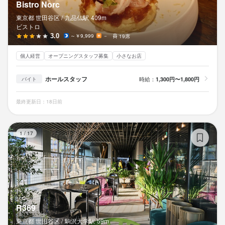
Bistro Norc
東京都 世田谷区 /
九品仏
駅
409m
ビストロ
3.0
～￥9,999
－
19席
個人経営
オープニングスタッフ募集
小さなお店
ホールスタッフ
時給：
1,300円〜1,800円
バイト
最終更新日：18日前
R3
1
/
17
R369
東京都 世田谷区 /
駒沢大学
駅
59m