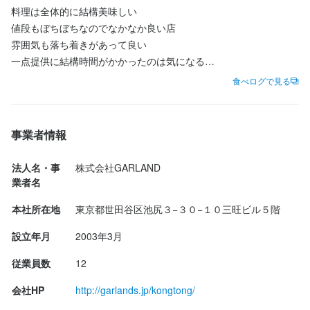
・仕入れ

料理は全体的に結構美味しい

・キッチン管理

**月6-8日休み・年末年始休暇・24時まで稼働の働きやすい環境**

値段もぼちぼちなのでなかなか良い店

・オペレーション管理

カフェバー業態ですが、月6-8日休みや、年末年始休暇・年により
雰囲気も落ち着きがあって良い

・新メニュー企画・立案
GW休暇なども取得可能です。また、稼働時間も、11:00-24:00ま
一点提供に結構時間がかかったのは気になる

での中で選べるため柔軟に働くことができます！

ただ土曜の夜に客が少なすぎて逆に心配

食べログで見る
アルバイトの方は、3H/日〜ご就業可能です◎

単に知られてないか、

この仕事のおすすめポイント
もう少し遅い時間に客が入るのか
**常連のお客様も多く、コミュニケーションを取りながらお仕事が
私たちは一見カフェ・バーの様相でありながら、フレンチやイタ
事業者情報
できます！**

リアンの技術を基本とした本格洋食をご提供しています。

長らく常連のお客様も多く来店します。

「この店でこんな料理が！」と驚かれるお客様もいらっしゃいま
法人名・事
株式会社GARLAND
そのため、フランクなコミュニケーションを取りながらお仕事を
す！

業者名
することができます。

小規模店舗ならではの自由な発想・創造を試せる環境であるた
本社所在地
東京都世田谷区池尻３−３０−１０三旺ビル５階
また、将来レストラン経営に興味がある方も大歓迎です！
め、

将来独立を考えている人やカフェ経営に興味のある人、ライブや
設立年月
2003年3月
各種イベントなど幅広いスペース利用といったカルチャー面に興
味のある人も大歓迎です。

従業員数
12
会社HP
http://garlands.jp/kongtong/