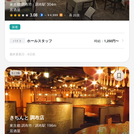
東京都 調布市 /
調布
駅
304m
居酒屋
3.08
～￥4,999
－
20席
新着
ホールスタッフ
時給：
1,250円〜
バイト
最終更新日：6日前
き
1
/
16
きちんと 調布店
東京都 調布市 /
調布
駅
196m
居酒屋