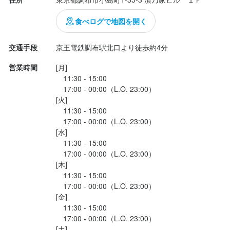
少しでも興味を持っていただけましたら、まずはお気軽にご応募
少しでも興味を持っていただけましたら、まずはお気軽にご応募
ください！

ください！

食べログで地図を開く
あなたとお会いできることを楽しみにしています。
あなたとお会いできることを楽しみにしています。
交通手段
京王電鉄調布駅北口より徒歩約4分
店名
店名
営業時間
[月]

鮨のえん屋  調布北口店
鮨のえん屋  調布北口店
　11:30 - 15:00

　17:00 - 00:00（L.O. 23:00）

店名
店名
勤務地
勤務地
[火]

鮨のえん屋  調布北口店
鮨のえん屋  調布北口店
東京都調布市小島町1-35-3 濱乃家ビル　１Ｆ
東京都調布市小島町1-35-3 濱乃家ビル　１Ｆ
　11:30 - 15:00

　17:00 - 00:00（L.O. 23:00）

[水]

勤務地
勤務地
連絡先
連絡先
　11:30 - 15:00

東京都調布市小島町1-35-3 濱乃家ビル　１Ｆ
東京都調布市小島町1-35-3 濱乃家ビル　１Ｆ
0808-098-3141
0808-098-3141
　17:00 - 00:00（L.O. 23:00）

[木]

連絡先
連絡先
法人名・事業者名
法人名・事業者名
　11:30 - 15:00

0808-098-3141
0808-098-3141
(株)焼肉坂井ホールディングス
(株)焼肉坂井ホールディングス
　17:00 - 00:00（L.O. 23:00）

[金]

　11:30 - 15:00

法人名・事業者名
法人名・事業者名
　17:00 - 00:00（L.O. 23:00）

最終更新日2024/12/24
最終更新日2024/12/24
(株)焼肉坂井ホールディングス
(株)焼肉坂井ホールディングス
[土]
