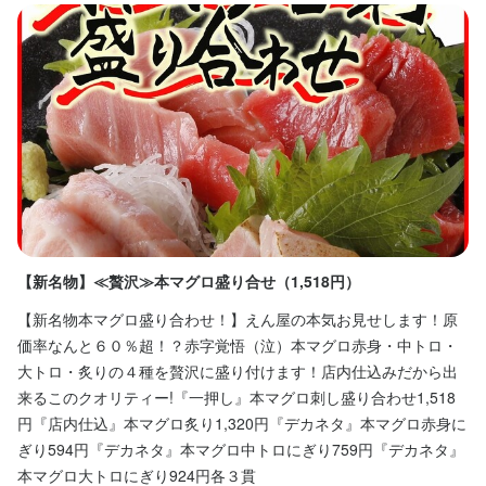
・社割（直営店利用時15％OFF）

・社割（直営店利用時15％OFF）

・社割（直営店利用時15％OFF）

・社割（直営店利用時15％OFF）

・制服貸与

・制服貸与

・制服貸与

・制服貸与

・結婚・出産祝い金

・結婚・出産祝い金

・結婚・出産祝い金

・結婚・出産祝い金

・インフルエンザ予防接種費用補助

・インフルエンザ予防接種費用補助

・インフルエンザ予防接種費用補助

・インフルエンザ予防接種費用補助

・共済会

・共済会

・共済会

・共済会

・誕生日ギフトカード
・誕生日ギフトカード
・誕生日ギフトカード
・誕生日ギフトカード
まかない・食事補助あり
まかない・食事補助あり
まかない・食事補助あり
まかない・食事補助あり
社会保険完備
社会保険完備
社会保険完備
社会保険完備
制服貸与
制服貸与
制服貸与
制服貸与
資格取得支援あり
資格取得支援あり
資格取得支援あり
資格取得支援あり
特徴
特徴
特徴
特徴
駅チカ(徒歩5分以内)
駅チカ(徒歩5分以内)
駅チカ(徒歩5分以内)
駅チカ(徒歩5分以内)
【新名物】≪贅沢≫本マグロ盛り合せ（1,518円）
【
【新名物本マグロ盛り合わせ！】えん屋の本気お見せします！原
ど
価率なんと６０％超！？赤字覚悟（泣）本マグロ赤身・中トロ・
寿
仕事内容
仕事内容
仕事内容
仕事内容
大トロ・炙りの４種を贅沢に盛り付けます！店内仕込みだから出
本
店舗運営・マネジメント業務全般をお願いします。

・ご案内

店舗運営・マネジメント業務全般をお願いします。

・仕入れ

来るこのクオリティー!『一押し』本マグロ刺し盛り合わせ1,518
目
・ホールでの接客業務全般

・オーダー取り

・仕入れ、仕込み、調理、仕上げなどの調理業務全般

・仕込み

円『店内仕込』本マグロ炙り1,320円『デカネタ』本マグロ赤身に
回
・売上・経費などの収支管理

・配膳

・売上・経費などの収支管理

・調理

ぎり594円『デカネタ』本マグロ中トロにぎり759円『デカネタ』
ん
・備品や食材の在庫管理、発注

・ドリンク作成

・備品や食材の在庫管理、発注

・在庫管理

本マグロ大トロにぎり924円各３貫
べ