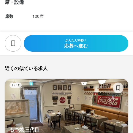
席・設備
席数
120席
かんたん30秒！
応募へ進む
近くの似ている求人
も
1
/
17
もつ焼 三代目