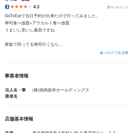
4.3
応募資格
応募資格
マンカインド
飲食店勤務の経験がある方は大歓迎！

飲食店勤務の経験がある方は大歓迎！

GoToEatで当日予約が出来たので行ってみました。

第二新卒やブランクがある方も歓迎

第二新卒やブランクがある方も歓迎

歓迎スキル・経験
歓迎スキル・経験
寿司食べ放題+アラカルト食べ放題

店長・料理長としての経験がある方を優遇します！

店長・料理長としての経験がある方を優遇します！

うまいし安いし最高ですね

60歳未満（定年のため）
60歳未満（定年のため）
飲食店勤務の経験がある方は大歓迎！

飲食店勤務の経験がある方は大歓迎！

第二新卒やブランクがある方も歓迎

第二新卒やブランクがある方も歓迎

家族で回ってる寿司行くなら

店長・料理長としての経験がある方を優遇します！

店長・料理長としての経験がある方を優遇します！

こっちの寿司の方が断然お得

60歳未満（定年のため）
60歳未満（定年のため）
食べログで見る
求める人物像
求める人物像
寿司食べ放題を頼んだら

・仕事を通じて成長したい方

・仕事を通じて成長したい方

アラカルト食べ放題も付けた方が絶対お得

事業者情報
・新しいことに挑戦したい方

・新しいことに挑戦したい方

求める人物像
求める人物像
・実力が評価される環境で頑張りたい方
・実力が評価される環境で頑張りたい方
また行きたいと思います。
法人名・事
(株)焼肉坂井ホールディングス
・仕事を通じて成長したい方

・仕事を通じて成長したい方

業者名
・新しいことに挑戦したい方

・新しいことに挑戦したい方

お店の採用担当者からのメッセージ
お店の採用担当者からのメッセージ
・実力が評価される環境で頑張りたい方
・実力が評価される環境で頑張りたい方
少しでも興味を持っていただけましたら、まずはお気軽にご応募
少しでも興味を持っていただけましたら、まずはお気軽にご応募
店舗基本情報
ください！

ください！

お店の採用担当者からのメッセージ
お店の採用担当者からのメッセージ
あなたとお会いできることを楽しみにしています。
あなたとお会いできることを楽しみにしています。
住所
東京都調布市小島町1-35-3 濱乃家ビル　１Ｆ