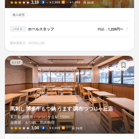
3.18
～￥3,999
～￥1,999
86席
個人経営
ホールスタッフ
時給：
1,226円〜
バイト
最終更新日：30日以上前
馬
1
/
17
馬刺し 博多牛もつ鍋 うます 調布つつじヶ丘店
東京都 調布市 /
つつじケ丘
駅
150m
居酒屋、もつ鍋、馬肉料理
3.04
～￥4,999
－
39席