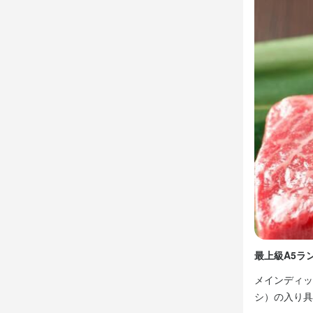
終電考慮あり
休日・
月8日

◎夏季休暇あ
◎年末年始休
月8日以上休み
待遇
◎契約期間の
◎まかない・
◎社会保険完
最上級A5ラ
まかない・食事
メインディッ
ひげOK
ネイ
シ）の入り具