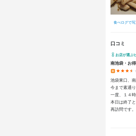
【　求める人
◎質の高いホ
◎会社と一緒
食べログで写
◎幅広い仕事
◎新たな環境
口コミ
◎お客様との
お店が選ぶ
南池袋・お得
身に付
池袋東口、南
包丁さばき
今まで素通り
魚の知識
野
一度、１４時
本日は終了と
応募資
再訪問です。
必須スキル
ランチはセッ
広島流お好み
コミュニケーシ