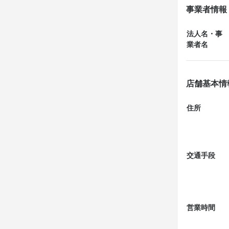
事業者情報
■ やわらか
法人名・事
求める
まず、この手
業者名
ステーキとハ
◎質の高いホ
税込み千円と
◎会社と一緒
◎幅広い仕事
店舗基本情
お味も美味し
◎新たな環境
選んだ和風わ
◎お客様と
住所
シンプルに塩
ハンバーグも
お店の
旨い肉はレア
交通手段
ご応募を心
営業時間
店名