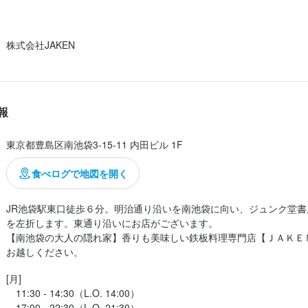
店長候補
ソムリエ
月給：
月給：
牛ステーキ・特選黒毛和牛ハンバーグステーキ MIXセット（ランチ）

36万円〜45万円
30万円〜35万円
正社員
正社員
株式会社JAKEN
人物像
のオシャレなお店のランチでしたが

ホールスタッフ
調理師・調理スタッフ
時給：
月給：
1,300円〜1,600円
30万円〜35万円
バイト
正社員
ンバーグ両方が食べられるランチで

スピタリティを身につけたい方

は相当お得な贅沢ランチですよね？

に成長していきたい方

料理長候補
調理師・調理スタッフ
時給：
月給：
1,300円〜1,700円
36万円〜45万円
正社員
バイト
に挑戦して腕を磨きたい方

報
く良い質の肉だと感じられました。

で頑張りたい方

さび入りソースも美味しいのですが

ホールスタッフ
月給：
28万円〜35万円
正社員
の距離感が近い仕事をしたい方
東京都豊島区南池袋3-15-11 内田ビル 1F
だけで食べたいが卓上に無く残念。

食べログで地図を開く
ホールスタッフ
時給：
1,300円〜1,800円
バイト
良い肉ですがチープ感が欲しくなり

採用担当者からのメッセージ
で食べるのが一...
JR池袋駅東口徒歩６分。明治通り沿いを南池袋に向い、ジュンク堂書
調理師・調理スタッフ
よりお待ちしております。
月給：
30万円〜45万円
正社員
を左折します。東通り沿いにお店がございます。

【南池袋の大人の隠れ家】香りも美味しい鉄板料理専門店【ＪＡＫＥ
[月]

　11:30 - 14:30（L.O. 14:00）

　17:00 - 22:30（L.O. 21:30）
