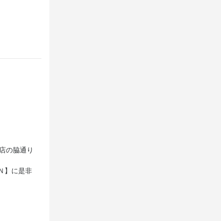
店の脇通り
Ｎ】に是非