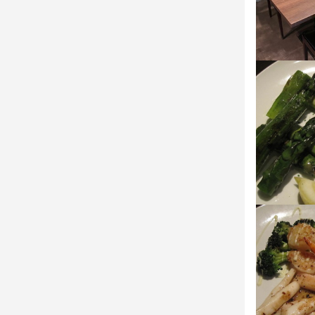
この仕
◆裁量が高く
「鉄板焼きっ
でも、「取っ
当店では、和
あなたが今ま
思い立ったが
◆若手も多数
実力をしっか
今後の新店
という方にピ
◆働きやすさ
昇給・賞与の
業界でも高水
このご時世、