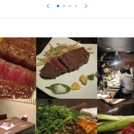
経験者歓迎
新卒歓迎
第二新卒歓迎
フリーター歓迎
応募者全員と面接
面接1回
容
イルのキッチンで、お客様の目の前での調理や接客をお願いいたします
ッチンでの調理や接客ができる方は、即戦力としてお客様の前に立って
は、奥のキッチンで前菜の調理や盛り付けをおこないながら、力をつけて
11:30▼出勤やオープン準備。仕込み状況や予約に応じて変動します！

:00▼ランチ営業（LO14:00）

6:00▼片付けが終わり次第休憩！

:00▼ディナー営業（LO22:00）
