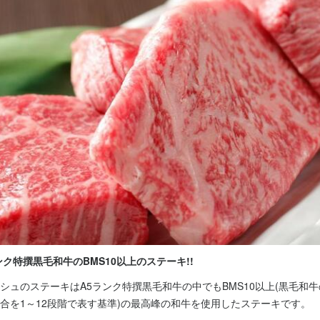
長期勤務歓迎
シフト制
休暇
り（6日）

暇（5日間以上）あり
あり
夏季休暇あり
年末年始休暇あり
定めなし

食事補助あり

備

ンク特撰黒毛和牛のBMS10以上のステーキ!!
補助あり
社会保険完備
制服貸与
生産者への訪問研修あり
社内イベントあり(旅行、BBQ
シュのステーキはA5ランク特撰黒毛和牛の中でもBMS10以上(黒毛和
ルOK
ピアスOK
合を1～12段階で表す基準)の最高峰の和牛を使用したステーキです。