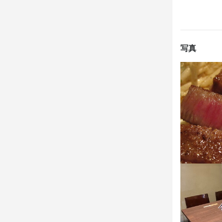
特徴
学歴不問
未
写真
仕事内
オープンスタ
オープンキ
よ。

経験が浅い方
10:30～
11:30～14
14:30～1
17:00～22