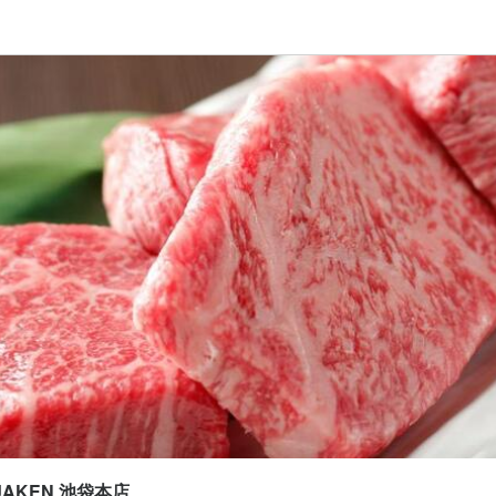
応募画面へ進む
 JAKEN 池袋本店