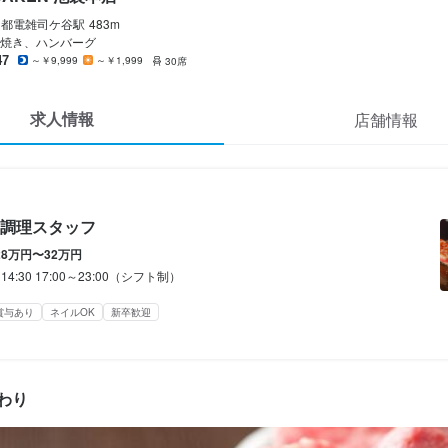
ner JAKEN 池袋本店
都電雑司ケ谷
駅
483m
・調理スタッフ
焼き、ハンバーグ
47
～￥9,999
～￥1,999
30席
・調理スタッフ
求人情報
店舗情報
0,000円〜320,000円
あり
昇給あり
住宅手当あり
交通費支給
家族手当あり
インセンティブあり
調理スタッフ
月：月給25万円～
28万円〜32万円
～14:30 17:00～23:00（シフト制）
目（35歳）→年収430万円　
賞与あり
ネイルOK
新卒歓迎
間
わり


:00（シフト制）