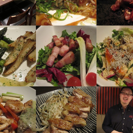
事のおすすめポイント
、飲食経験をいかした働き方ができる

て触ったことがないし難しそう…」と思う方もいるかもしれません。

手のないフライパン」と考えると、少しイメージが変わりませんか？

食・洋食のどちらの経験者も在籍中。

で学んできたソースのつくり方や仕込みの知識がいかして活躍できます
吉日！アイデアをどんどん形にしてくださいね◎

活躍＆実力に応じてキャリアUPが可能！

りと評価していくので、年功序列なども一切ありません。

出店や事業拡大も計画しているので「若いうちに責任あるポジションで
ッタリの環境です◎

改善を続けスタッフの定着率もバツグン！

ほか、家族手当や住宅手当でスタッフの生活もサポート。

準の月給をご用意しています！

職場の雰囲気ややりがいはもちろん、待遇面も大切にしたいですよね。