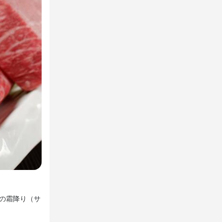
【黒毛和牛ロースステーキ】特撰黒毛和牛＆アワビ会席コ
等)
髪型自由
牛の霜降り（サ
当店オススメの華麗な鉄板焼きコースをご堪能ください。