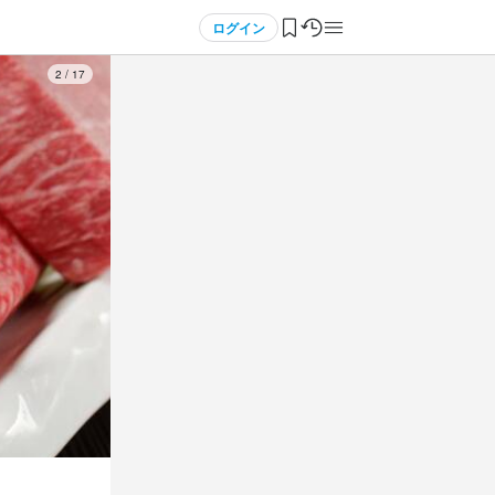
ログイン
3
/
17
3
 / 
5