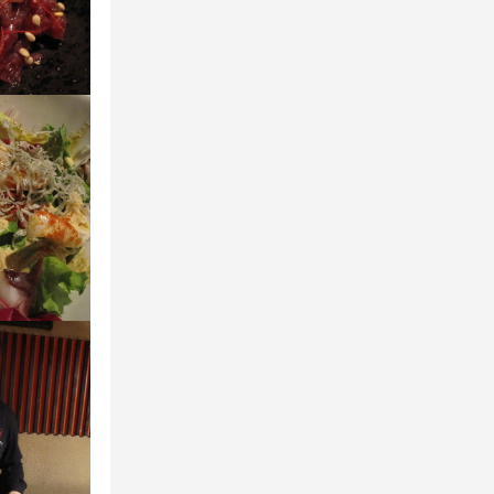
！

活躍したい」

