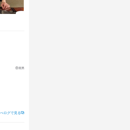
雨男
肉の知識
べログで見る