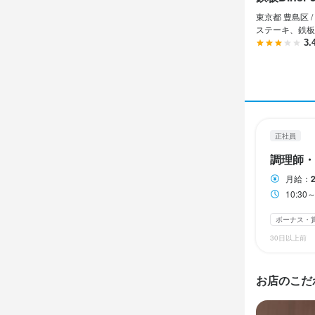
鉄板Di
正社員
東京都 豊島区 /
調理師
ステーキ、鉄板
3.
調理師
月給
28
ボーナス・賞与
正社員
試用期間
調理師・
試用期間3ヵ
月給：
10:30
収入例
経験者～2年
ボーナス・
30日以上前
勤務時
お店のこだ
10:30～14:30
17:00～23