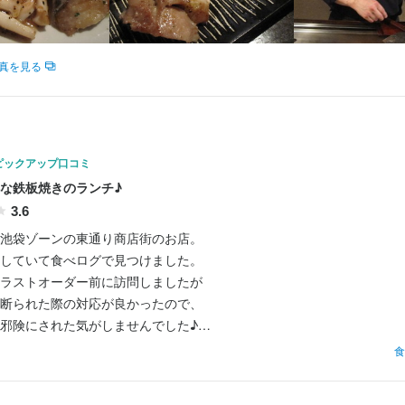
物像　】

求人を選択する
求人を選択する
求人を選択する
求人を選択する
スピタリティを身につけたい方

に成長していきたい方

真を見る
調理師・調理スタッフ
調理師・調理スタッフ
調理補助
ソムリエ
時給：
時給：
時給：
月給：
1,250円〜1,500円
1,300円〜1,600円
1,300円〜1,800円
28万円〜32万円
正社員
バイト
バイト
バイト
に挑戦して腕を磨きたい方

で頑張りたい方

ホールスタッフ
調理師・調理スタッフ
ホールスタッフ
時給：
時給：
時給：
1,250円〜1,500円
1,500円〜1,600円
1,250円〜1,800円
バイト
バイト
バイト
距離感が近い仕事をしたい方

ピックアップ口コミ
ソムリエ
ホールスタッフ
時給：
時給：
1,300円〜1,800円
1,250円〜1,500円
バイト
バイト
な鉄板焼きのランチ♪
3.6
くスキル
ソムリエ
調理補助
時給：
月給：
1,300円〜1,500円
35万円〜45万円
正社員
バイト
池袋ゾーンの東通り商店街のお店。

盛り付け技術
高級食材の知識
英会話
ワインの知識
日本酒の知識
ウイスキーの知識
していて食べログで見つけました。

菜の知識
サービスマナー
店舗運営
メニュー開発
ホールスタッフ
調理補助
月給：
月給：
29万円〜37万円
25万円〜32万円
正社員
正社員
ラストオーダー前に訪問しましたが

断られた際の対応が良かったので、

格
邪険にされた気がしませんでした♪

調理補助
店長候補
月給：
月給：
27万円〜30万円
35万円〜45万円
正社員
正社員
食
・経験
ト、コースがあり鉄板焼き系以外に

調理師・調理スタッフ
料理長候補
月給：
月給：
29万円〜37万円
35万円〜45万円
正社員
正社員
焼きセットなども気になりました。

ョン能力
飲食店での調理経験
飲食店での接客経験