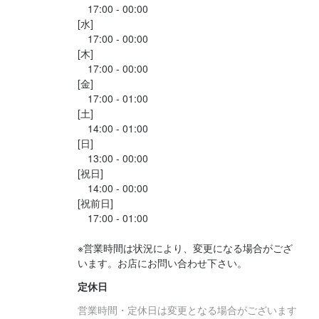
任せします。

　17:00 - 00:00

具体的には

[水]

◎接客/カウンター業務等

　17:00 - 00:00

◎シフト作成

[木]

　17:00 - 00:00

◎食材/備品の発注

[金]

◎アルバイト採用

　17:00 - 01:00

◎売上施策の考案

[土]

◎他、店舗運営に関する業務

　14:00 - 01:00

[日]

まずは研修でひと通りの業務をマスターすることを目指します。

　13:00 - 00:00

その後、自分の苦手なポイントや今後の課題を炙り出し、

[祝日]

　14:00 - 00:00

それらの克服を目指してより細やかなレクチャーを受けていきま
[祝前日]

す。
　17:00 - 01:00

※営業時間は状況により、変更になる場合がござ
この仕事のおすすめポイント
【成果に応じた昇給アリ】

定休日
目標の達成度合いやスキルアップの度合いによって、給与はどん
営業時間・定休日は変更となる場合がございます
どんアップしていきます。ボーナス支給もあるので、毎日モチベ