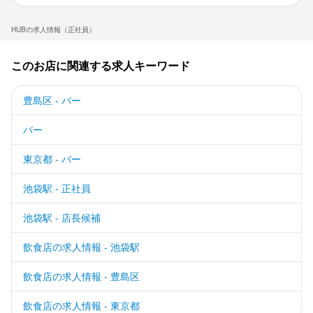
敢えて英国風PUBにこだわったブランディングが多方面で好評を
呼び、業績は堅調に推移しています！2030年までに200店舗まで
HUBの求人情報（正社員）
事業拡大することを目指して、新しい仲間を募集することになり
ました。

このお店に関連する求人キーワード
少しでも、興味を持って頂けましたら、ご応募をお願い致しま
豊島区 - バー
す！
バー
東京都 - バー
池袋駅 - 正社員
店名
HUB 池袋東口店ANNEX 
池袋駅 - 店長候補
飲食店の求人情報 - 池袋駅
勤務地
東京都豊島区南池袋1-25-9 ＭＹＴビル　Ｂ１Ｆ
飲食店の求人情報 - 豊島区
法人名・事業者名
飲食店の求人情報 - 東京都