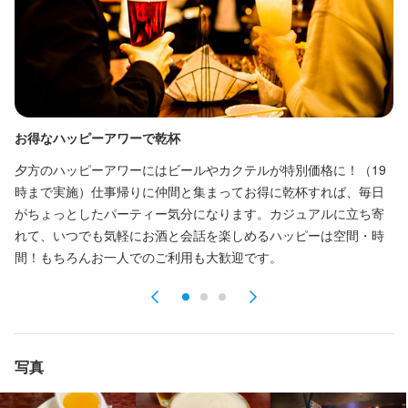
給与補足
昇給年1回/賞与年3回

家賃補助：家賃半額支給（上限7万円）
収入例
【年収例】

お得なハッピーアワーで乾杯
ド
年収500万円 ／ 25歳 店長候補職 経験3年 ／（月給36万円＋各種
手当＋賞与年3回）

夕方のハッピーアワーにはビールやカクテルが特別価格に！（19
店
年収660万円 ／ 28歳 店長職 経験6年 ／（月給44万円＋各種手当
時まで実施）仕事帰りに仲間と集まってお得に乾杯すれば、毎日
ッ
＋賞与年3回）

がちょっとしたパーティー気分になります。カジュアルに立ち寄
り
年収800万円 ／ 31歳 店長職 経験9年 ／ (月給51万円＋各種手当＊
れて、いつでも気軽にお酒と会話を楽しめるハッピーは空間・時
の
賞与年3回)
間！もちろんお一人でのご利用も大歓迎です。
勤務時間
1ヶ月単位の変形労働時間制

写真
総労働時間(1ヶ月)160時間～170時間

15：00～翌0：00でのシフト制
