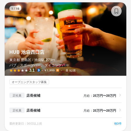
H
学歴不問★未経験・第二新卒OK/飲食経験者（雇用形態・年数・ジ
1
/
16
ャンル問わず）は尚歓迎！20代中心に活躍中♪

◎お酒の場にいるとワクワクする

◎スポーツ観戦が好き

◎人とのコミュニケーションを楽しむことが好き

◎飲食業界での楽しい思い出が忘れられない！

HUB 池袋西口店
（学生時代のアルバイト経験等も活かせます）

東京都 豊島区 /
池袋
駅
279m
◎同じ飲食でも他業態に興味がある

パブ、スポーツバー、ダイニングバー
（居酒屋、洋食、和食等からのキャリアチェンジ組も活躍中）

3.1
～￥1,999
－
92席
◎接客・営業・販売経験を活かしたい

◎日本にいながら国際交流をしてみたい

オープニングスタッフ募集
（外国人のお客様も多数♪但し、語学スキルは必須ではありませ
店長候補
月給：
25万円〜29万円
正社員
ん）

店長候補
月給：
若手スタッフが中心となって活躍中♪HUBを盛り上げています！

25万円〜29万円
正社員
役職・キャリアに問わずニックネームでお互いを呼び合うほど

最終更新日：30日以上前
他3件
スタッフ同士で距離が近く、フランクな職場です。