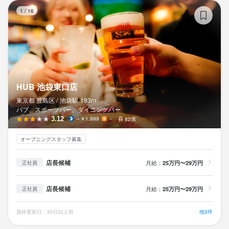
H
1
/
16
応募資格
必須スキル・経験
コミュニケーション能力
飲食店での接客経験
人と関わる事が好きである事は、必須スキルです。

HUB 池袋東口店
ご自身が楽しいからこそ、相手を笑顔にさせる事が出来ると考え
ています。
東京都 豊島区 /
池袋
駅
193m
パブ、スポーツバー、ダイニングバー
3.12
～￥1,999
－
82席
歓迎スキル・経験
コミュニケーション能力
飲食店での接客経験
オープニングスタッフ募集
お酒の場が好き、経営に興味がある、飲食業界でキャリアを磨き
たい…志望動機はあなたらしくてOK。ぜひこの機会に、HUBの店
店長候補
月給：
25万円〜29万円
正社員
長を目指してみませんか？
店長候補
月給：
25万円〜29万円
正社員
最終更新日：30日以上前
他3件
求める人物像