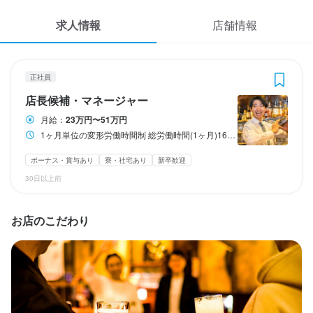
応募履歴
3
 / 
5
求人情報
店舗情報
WEB履歴書
HUB 池袋東口店ANNEX
正社員
店長候補・マネージャー
スカウト・メルマガ受信設定
正社員
店長候補・マネージャー
ヘルプ・お問い合わせフォーム
店長候補・マネージャー
月給：
23万円〜51万円
1ヶ月単位の変形労働時間制 総労働時間(1ヶ月)160時間～170時間 15：00～翌0：00でのシフト制 ※一般的なシフト例/15：00～24：00 ※月の平均残業時間は20時間 （残業削減に取り組んでいます）
掲載をご検討の店舗様へ
月給
239,000円〜512,000円
食べログ求人PRESS
ボーナス・賞与あり
寮・社宅あり
新卒歓迎
ボーナス・賞与あり
昇給あり
住宅手当あり
寮・社宅あり(住み込み)
30日以上前
交通費支給
プライバシーポリシー
資格手当・スキル手当あり
インセンティブあり
利用規約
試用期間
お店のこだわり
試用期間：6か月　※処遇変動なし
企業情報
固定残業代
サブマネジャー：10時間分の見合い分時間外手当含む

ストアマネジャー：35時間分の見合い分時間外手当含む

※超過分は全額追加支給