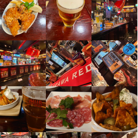
※一般的なシフト例/15：00～24：00

※月の平均残業時間は20時間

（残業削減に取り組んでいます）
時短社員制度あり
残業月20時間以下
長期勤務歓迎
シフト制
休日・休暇
週休2日制（シフト制）、月9日休み、年間休日108日

※週休3日制度も導入しています！

※有給休暇平均取得11日（2025年度の取得率68％）

※年間休日：2030年に120日を目指しています

＞＞各種長期休暇も充実！

夏季休暇（9日間）

慶弔休暇

産前・産後休暇

育児休暇（男女ともに取得実績あり）

介護休暇

冬季休暇（5日間）

リフレッシュ休暇（永年勤続表彰）
