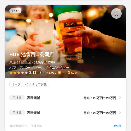
H
1
/
16
選考の流れ
応募後、原則2営業日以内に返信しております。2回の面接を経て
内定となります。なお、Web面接にも対応いたしますので、気兼
ねなくご相談ください。

【選考フロー】

HUB 池袋西口公園店
書類選考⇒一次面接⇒職場見学⇒最終面接⇒内定

東京都 豊島区 /
池袋
駅
129m
パブ、スポーツバー、ダイニングバー
3.11
～￥3,999
－
57席
※入社2カ月間は原則、現住居から通勤となります

オープニングスタッフ募集
店長候補
月給：
25万円〜29万円
正社員
お店の採用担当者からのメッセージ
店長候補
月給：
1人・大人数・性別・国籍すべて関係なく楽しめるお酒の場【HU
25万円〜29万円
正社員
B】。

最終更新日：30日以上前
他3件