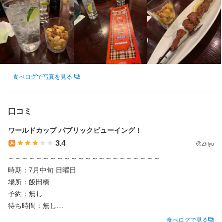
特別休暇（入社時、転宅時等）
月8日以上休みあり
産休・育休制度あり
夏季休暇あり
特別休暇あり
待遇
社会保険完備

食べログで写真を見る
団体生命・医療保険

確定拠出年金制度

自己啓発支援制度（年間上限5万円）

口コミ
借り上げ社宅制度（家賃半額補助）※上限7万円

社員持株会 （奨励金20％）※8月～

ワールドカップ パブリックビューイング！
慶弔祝金（結婚3万円・出産5万円・小中入学1万円）

3.4
Zhiyu
メンタルヘルスサポート

福利厚生サービス加入

～～～～～～～～～～～～～～～～～～～～～～

クラブ活動（サッカー・バスケ・クライミング・軽音楽・英語
時期：7月中旬 日曜日

等）

場所：飯田橋

5泊7日の英国研修（入社3年後、10年後）

予約：無し

旅行会

待ち時間：無し

エリア限定正社員制度（北海道、宮城、新潟、首都圏、近畿圏、
時間：10:00

愛知県、福岡県、その他会社が定めたエリア）

食べログで見る