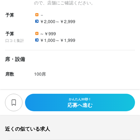
ので、店舗にご確認ください。
ーション高く働ける環境です。

4年後の店長昇進、10年後の幹部候補昇進も描けるキャリアパスで
予算
－
￥2,000～￥2,999
す。

予算
～￥999
【週休3日＆長期休暇制度アリ】

￥1,000～￥1,999
口コミ集計
シフト制度ではありますが、月間9日以上の休日が取得できます！
夏季休暇、冬期休暇など長期休暇も取得できます。

席・設備
【独立希望者歓迎】

席数
100席
店舗運営のノウハウや人脈の形成等、将来の独立に向け必要なこ
とはすべて教えます。

退職後、PUBでの独立開業社員多数輩出。
かんたん30秒！
応募へ進む
身に付くスキル
カクテル技法
英会話
ワインの知識
ウイスキーの知識
近くの似ている求人
リキュール・スピリッツの知識
サービスマナー
出店開業ノウハウ
店舗運営
メニュー開発