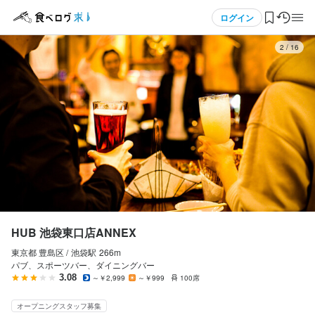
応募画面へ進む
メニュー
ログイン
3
/
16
ログイン・無料会員登録
食べログ求人TOP
求人検索
マイページ管理
閲覧履歴
HUB 池袋東口店ANNEX
東京都 豊島区 /
池袋
駅
266m
気になる求人
パブ、スポーツバー、ダイニングバー
3.08
～￥2,999
～￥999
100席
検索履歴・保存した条件
オープニングスタッフ募集