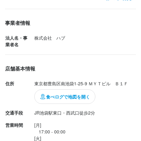
料理名/コース：ワールドカップ パブリックビューイング

週休3日制度

時短勤務制度（子どもが中学校入学まで適応）

値段(1人)：¥3,000

疾病入院医療保険

～～～～～～～～～～～～～～～～～～～～～～

事業者情報
独立支援セミナー

キャリアフォロー面談

Fanstaというサイト(アプリ)からFIFAワールドカップのパブリッ
メンター制度
法人名・事
株式会社　ハブ
クビューイング座席を予約できます！

業者名
社会保険完備
研修制度あり
海外研修あり
生産者への訪問研修あり
当日のウォークインの場合立見席で入っている人もいました！
社内イベントあり(旅行、BBQ等)
資格取得支援あり
独立支援制度あり
独立実績あり
店舗基本情報
特徴
住所
東京都豊島区南池袋1-25-9 ＭＹＴビル　Ｂ１Ｆ
学歴不問
未経験者歓迎
独立希望者歓迎
新卒歓迎
第二新卒歓迎
Uターン・Iターン歓迎
フリーター歓迎
女性活躍中
オープニングスタッフ募集
食べログで地図を開く
駅チカ(徒歩5分以内)
スタッフの平均年齢20代
上場企業
交通手段
JR池袋駅東口・西武口徒歩2分
仕事内容
営業時間
[月]

　17:00 - 00:00

★HUB店長候補としてホール/レジ/カウンター/キッチン全般をお
[火]
