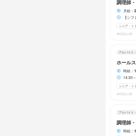
休日・
休日・
調理師・
※22時以降勤
※22時以降勤
交代制

交代制

月給：
※高校生は21
※高校生は21
年間休日11
年間休日11
【シフト制】 
シニア・ミ
・自由シフ
・自由シフ
30日以上前
ダブルワーク・
ダブルワーク・
待遇
待遇
・社会保険完
・社会保険完
アルバイト
・賞与年3回（
・賞与年3回（
休日・
休日・
ホールス
・交通費全額
・交通費全額
交代制

交代制

・時間外手当
・時間外手当
時給：
・週1日～/1
・週1日～/1
・役職手当

・役職手当

14:30～2
・自由シフト
・自由シフト
・職能手当

・職能手当

シニア・ミ
・出産・育児
・出産・育児
30日以上前
…　こんな働
…　こんな働
・食事補助あ
・食事補助あ
・財形貯蓄制
・財形貯蓄制
・学業と両立
・学業と両立
・社員持株会
・社員持株会
アルバイト
1日4時間 / 
1日4時間 / 
・退職金制度
・退職金制度
「学校の授業
「学校の授業
・保養所

・保養所

調理師・
自由シフトな
自由シフトな
・オフィス内
・オフィス内
時給：
テスト週間は
テスト週間は
・まかない有
・まかない有