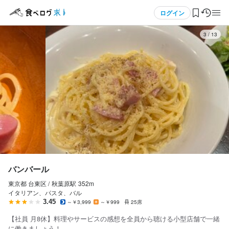
応募画面へ進む
応募画面へ進む
メニュー
ログイン
3
/
13
バンバール
バンバール
正社員
アルバイト・パート
ログイン・無料会員登録
調理師・調理スタッフ
調理師・調理スタッフ
調理師・調理スタッフ
調理師・調理スタッフ
食べログ求人TOP
月給
時給
300,000円〜320,000円
1,500円〜2,000円
求人検索
ボーナス・賞与あり
昇給あり
インセンティブあり
昇給あり
交通費支給
扶養内勤務OK
インセンティブあり
マイページ管理
試用期間
研修期間
試用期間（3ヶ月）は27万円
研修期間中（目安：200時間or3ヶ月）は時給1,200円

閲覧履歴
バンバール
なお、研修終了後は勤務時間数の経過にて時給が自動でUPします
給与補足
東京都 台東区 /
秋葉原
駅
352m
気になる求人
給与補足
定期昇給あり（4年経過まで5,000円、5年以降10,000円、MAX80,
イタリアン、パスタ、バル
000円まで）

対象時間①10:30〜14:00 月曜〜土曜・祝日

3.45
～￥3,999
～￥999
25席
検索履歴・保存した条件
・毎月のインセンティブ制度（表示の月給とは別）

対象時間②18:00〜22:00 月曜〜土曜・祝日

【社員 月8休】料理やサービスの感想を全員から聴ける小型店舗で一緒
・賞与年2回
　※対象時間数 100時間まで

に働きましょう！