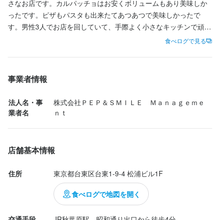
さなお店です。カルパッチョはお安くボリュームもあり美味しか
ったです。ピザもパスタも出来たてあつあつで美味しかったで
す。男性3人でお店を回していて、手際よく小さなキッチンで頑張
お店の採用担当者からのメッセージ
っていました。お帰りの際は入口手前の段差にお気をつけ下さ
店名
食べログで見る
バンバール
い。転びそうになりました笑。
個人的な事情などありましたらお気軽に相談してください！なお
勤務開始時期に関してもご相談に乗りますのでご安心ください。
勤務地
事業者情報
東京都台東区台東1-9-4 松浦ビル1F
法人名・事
株式会社ＰＥＰ＆ＳＭＩＬＥ　Ｍａｎａｇｅｍｅ
法人名・事業者名
業者名
ｎｔ
株式会社ＰＥＰ＆ＳＭＩＬＥ　Ｍａｎａｇｅｍｅｎｔ
店名
バンバール
店舗基本情報
最終更新日2024/08/30
勤務地
東京都台東区台東1-9-4 松浦ビル1F
住所
東京都台東区台東1-9-4 松浦ビル1F
食べログで地図を開く
法人名・事業者名
株式会社ＰＥＰ＆ＳＭＩＬＥ　Ｍａｎａｇｅｍｅｎｔ
交通手段
JR秋葉原駅　昭和通り出口から徒歩4分
