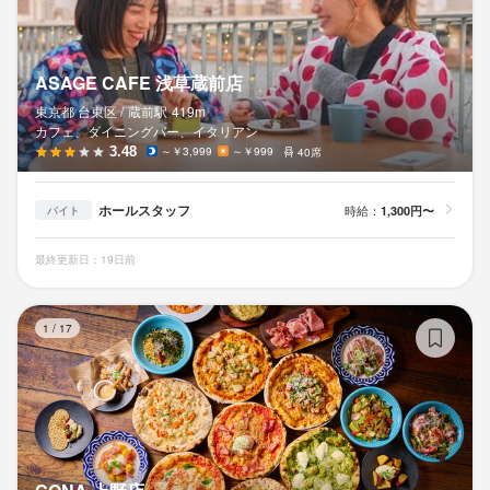
ASAGE CAFE 浅草蔵前店
東京都 台東区 /
蔵前
駅
419m
カフェ、ダイニングバー、イタリアン
3.48
～￥3,999
～￥999
40席
ホールスタッフ
時給：
1,300円〜
バイト
最終更新日：19日前
C
1
/
17