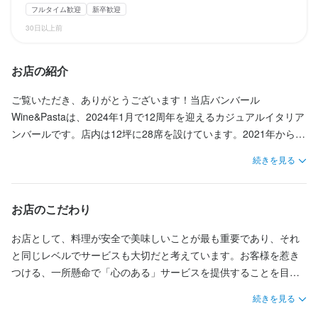
・忌引休暇
フルタイム歓迎
新卒歓迎
シフト制

日曜定休
月8日以上休みあり
夏季休暇あり
年末年始休暇あり
（店舗としては週1『日曜』定休、それと夏季休暇、冬季休暇がそ
30日以上前
れぞれ基本４〜5連休あり）
日曜定休
夏季休暇あり
年末年始休暇あり
待遇
お店の紹介
・交通費全額支給

ご覧いただき、ありがとうございます！当店バンバール
・まかないは無料

待遇
Wine&Pastaは、2024年1月で12周年を迎えるカジュアルイタリア
・年1回の社員旅行（2019年はナポリ・2020〜2022年は中止）

ンバールです。店内は12坪に28席を設けています。2021年からは
・現場体験を1日してから入社判断もできます

・繁盛店視察補助

・まかないは無料

創業メンバーが新店長となり、新体制で運営しています。また、
・転居費用前借り制度

続きを見る
・いつでも社員登用あり
店舗の改装を行い、厨房もきれいに整えました。
・スタッフ紹介制度

・社員独立制度
まかない・食事補助あり
制服貸与
社員登用制度あり
髪型自由
まかない・食事補助あり
社会保険完備
制服貸与
海外研修あり
お店のこだわり
独立支援制度あり
独立実績あり
髪型自由
ひげOK
ピアスOK
特徴
お店として、料理が安全で美味しいことが最も重要であり、それ
と同じレベルでサービスも大切だと考えています。お客様を惹き
履歴書不要
学歴不問
未経験者歓迎
独立希望者歓迎
新卒歓迎
第二新卒歓迎
特徴
つける、一所懸命で「心のある」サービスを提供することを目指
Uターン・Iターン歓迎
大学生歓迎
留学生歓迎
主婦・主夫歓迎
女性活躍中
ブランクOK
駅チカ(徒歩5分以内)
小さなお店(20席未満)
しています。

学歴不問
独立希望者歓迎
新卒歓迎
第二新卒歓迎
Uターン・Iターン歓迎
続きを見る
フリーター歓迎
女性活躍中
ブランクOK
駅チカ(徒歩5分以内)