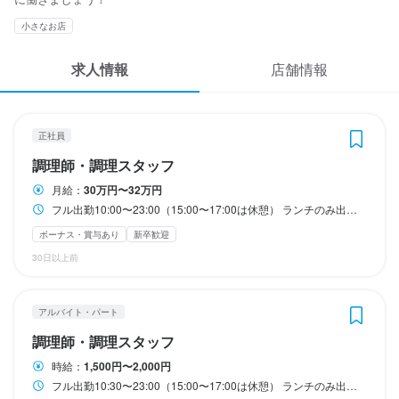
応募履歴
　※対象外の時間帯と100時間を超える時間数は時給 応相談

小さなお店
収入例
交通費支給（1日上限600円）
WEB履歴書
【給与例】2023年　シェフ(店長)35歳11年目560万　アシスタン
収入例
求人情報
店舗情報
トシェフ38歳4年目年収460万　一般社員22歳2年目年収390万
毎月、売上No. 1の日に勤務したフタッフには「労働時間×1,000
スカウト・メルマガ受信設定
円」の大入ボーナスを支給
ヘルプ・お問い合わせフォーム
正社員
勤務時間
調理師・調理スタッフ
フル出勤10:00〜23:00（15:00〜17:00は休憩）

掲載をご検討の店舗様へ
勤務時間
月給：
30万円〜32万円
ランチのみ出勤10:00〜15:00（ディナー休暇時）

食べログ求人PRESS
ディナーのみ出勤17:00〜23:00（ランチ休暇時）
フル出勤10:30〜23:00（15:00〜17:00は休憩）

フル出勤10:00〜23:00（15:00〜17:00は休憩） ランチのみ出勤10:00〜15:00（ディナー休暇時） ディナーのみ出勤17:00〜23:00（ランチ休暇時）
ランチのみ出勤10:30〜15:00

プライバシーポリシー
ボーナス・賞与あり
新卒歓迎
終電考慮あり
ダブルワーク・副業OK
ディナーのみ出勤17:00〜23:00

30日以上前
　※上記時間内で、ランチは3時間〜、ディナーは4時間〜、応相談
利用規約
ランチタイムのみ勤務OK
終電考慮あり
ダブルワーク・副業OK
フルタイム歓迎
休日・休暇
企業情報
長期勤務歓迎
週2日からOK
週4日以上OK
シフト制
アルバイト・パート
自由シフト制(毎回、時間・曜日を選べる)
・月休８日シフト制

調理師・調理スタッフ
　　毎週日曜の定休日＋３〜４日

　（夏季休暇、冬季休暇、それぞれ基本４〜５連休あり）

時給：
1,500円〜2,000円
・有給休暇

休日・休暇
フル出勤10:30〜23:00（15:00〜17:00は休憩） ランチのみ出勤10:30〜15:00 ディナーのみ出勤17:00〜23:00 ※上記時間内で、ランチは3時間〜、ディナーは4時間〜、応相談