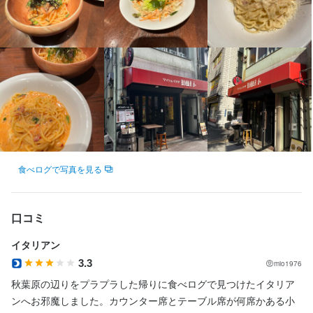
応募資格
応募資格
歓迎スキル・経験
必須スキル・経験
しっかりとしたテーブルサービスができる方、またはやってみた
飲食店での調理経験
い方。ただし、当店はただ失礼のないサービスではなく、お客様
基本的に社員は経験者（料理ジャンルは不問）を応募資格とさせ
の心を溶かすサービス、お客様の記憶に残るサービスを目指して
ていただきます（新卒の方はアルバイトでも経験があれば可）。
います。レストランサービスをしっかり行いながらも、例えるな
なお、メニューについてはすべてのカテゴリーで料理をする必要
らそのスタイルは「食堂のおばちゃん」…心がある感じがしませ
があります。そして当社は独立志望者が多く、少人数で回す小型
んか？「○○さん、今日元気ないじゃない…？たくさん食べて元気
店舗ばかりなので料理だけでなく店舗運営の力が自然と身につい
出していきな！」といったスタイル。そんな感じが好きな方、元
食べログで写真を見る
ていきます。
気と笑顔でホールサービスの仕事をしたい方、ぜひ！
口コミ
求める人物像
お店の採用担当者からのメッセージ
イタリアン
将来独立を考えている方も大歓迎です。店舗は今後も出店予定が
個人的な事情などありましたらお気軽に相談してください！なお
3.3
mio1976
あり、良い経験になると思います。これから結果を出せれば、ロ
勤務開始時期に関してもご相談に乗りますのでご安心ください。
秋葉原の辺りをプラプラした帰りに食べログで見つけたイタリア
ーリスクで独立できる制度も始まりますので、ぜひお話ししまし
ンへお邪魔しました。カウンター席とテーブル席が何席かある小
ょう。いつでもご連絡ください。お気軽にどうぞ！