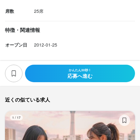
席数
25席
特徴・関連情報
オープン日
2012-01-25
かんたん30秒！
応募へ進む
近くの似ている求人
A
1
/
17