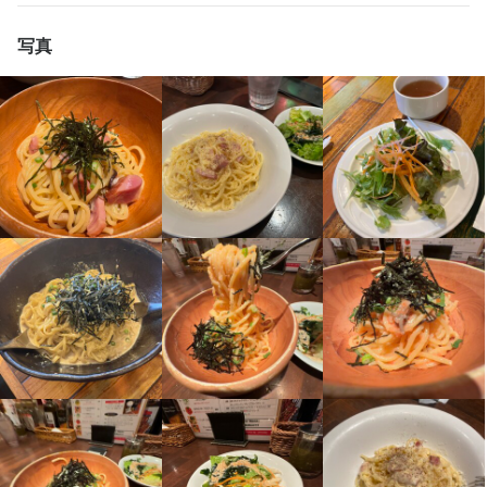
また、店舗には多くの権限が委譲されているため、料理人やサー
仕事内容
ビスマンとしてだけでなく、経営の勉強にもなります。料理人・
写真
仕事内容
サービスマンとしてだけでなく、「商売人」として成長できるか
基本的には飲食業で稼いでいく気持ちのある方を歓迎！

が最大のポイントです。

飲食業未経験でも「好きこそものの上手なれ」は本当なので、そ
『おいしい！』と言われることが生き甲斐だと感じる方を求めて
ういった方の挑戦もお待ちしています！

います。

系列店4店舗と独立志望のメンバーと共に切磋琢磨し、本気で飲食
当店は12坪の小型オープンキッチン店舗、お客様との距離が本当
これまでの経験を存分に活かせる職場です。ただし、フルオープ
業を楽しんでいます。営業はランチタイムとディナータイムのみ
に近いです。作った料理をお客様が召し上がっている表情もバッ
ンキッチンのため、お客様の目の前で「料理を作りながらドリン
なので、混雑していない電車で通勤でき、その日のうちに帰宅す
チリ見えますし、なにより「これおいしい！」といった声が直接
クのお代わりを聞く」などの接客サービスも求められます。料理
ることも可能です。さらに、毎週日曜日が定休日で、お友達や家
届くので楽しんで仕事ができる環境です。

を作るだけで「おいしい」と言ってもらえる時代ではありませ
族との時間も大切にすることをポリシーとしています。夏季休暇
また「いつか自分で店をやるんだ」という場合、いろいろ経営的
ん。そのあたりの仕事内容については経験を考慮してお話ししま
や冬季休暇も基本的に4〜5日の連休があり、仕事も遊びも充実さ
な部分も学べるお店であることは間違いありません。ぜひ1度お話
す。

せることができます。
ししましょう！
身に付くスキル
身に付くスキル
カクテル技法
ワインの知識
ウイスキーの知識
リキュール・スピリッツの知識
包丁さばき
ピザ生地づくり・窯焼き
盛り付け技術
高級食材の知識
肉の知識
店舗運営
魚の知識
野菜の知識
チーズの知識
出店開業ノウハウ
店舗運営
メニュー開発
仕入れ・食材の目利き