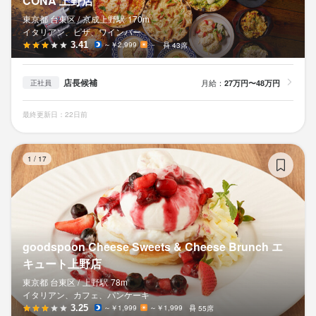
CONA 上野店
東京都 台東区 /
京成上野
駅
170m
イタリアン、ピザ、ワインバー
3.41
～￥2,999
－
43席
店長候補
月給：
27万円〜48万円
正社員
最終更新日：22日前
go
1
/
17
goodspoon Cheese Sweets & Cheese Brunch エ
キュート上野店
東京都 台東区 /
上野
駅
78m
イタリアン、カフェ、パンケーキ
3.25
～￥1,999
～￥1,999
55席