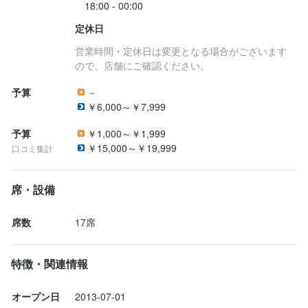
一度、カジュアルにお話しましょう。

ご応募を心よりお待ちしております。
定休日
営業時間・定休日は変更となる場合がございます
ので、店舗にご確認ください。
予算
－
￥6,000～￥7,999
店名
銀座で生牡蠣が美味しい専門店 牡蠣Bar
予算
￥1,000～￥1,999
￥15,000～￥19,999
口コミ集計
勤務地
東京都中央区銀座5-4-15 西五ビル 3F
席・設備
法人名・事業者名
席数
17席
OysterCompany株式会社
特徴・関連情報
最終更新日2023/07/27
オープン日
2013-07-01