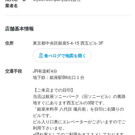
業者名
包丁さばき
高級食材の知識
ワインの知識
日本酒の知識
焼酎の知識
ウイスキーの知識
リキュール・スピリッツの知識
サービスマナー
出店開業ノウハウ
店舗運営
メニュー開発
仕入れ・食材の目利き
店舗基本情報
応募資格
住所
東京都中央区銀座5-4-15 西五ビル 3F
必須スキル・経験
食べログで地図を開く
飲食店での調理経験
飲食店での接客経験
交通手段
JR有楽町4分

歓迎スキル・経験
地下鉄：銀座駅B9出口１分

飲食店での接客経験
【ご来店までの目印】

当店は銀座ソニーパーク（旧ソニービル）の裏路
地すぐにあります西五ビルの3階です。

「銀座米料亭 八代目 儀兵衛」を目印に右隣りの
求める人物像
ビルです。

・牡蠣が好きな方

ビル入り口奥にエレベーターがございますのでご
・美味しい料理で人を喜ばせたい方

利用下さいませ。

※隠れ家としてのご利用をオススメしております
・好奇心を持って仕事に取り組める方
