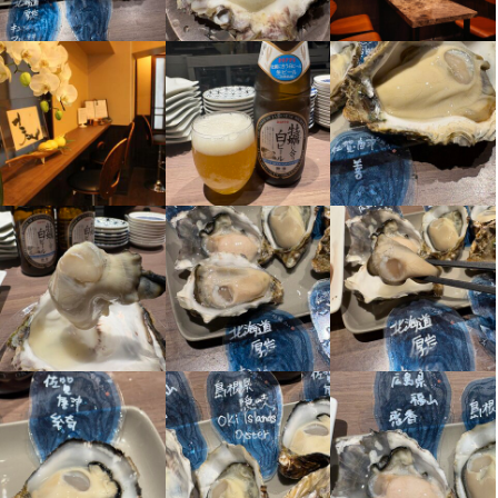
Uターン・Iターン歓迎
フリーター歓迎
女性活躍中
ブランクOK
駅チカ(徒歩5分以内)
小さなお店(20席未満)
応募者全員と面接
仕事内容
牡蠣専門店でのお仕事です。

【調理スタッフ】

開店前の仕込み、料理の調理、盛り付け、洗い場などの調理業務
全般をお任せします。

将来的には、仕入れ、食材管理、メニュー開発、他の調理スタッ
フへの指導・育成などの業務もお任せします。

【ホールスタッフ】

ご案内、オーダー受付、ドリンク作成、配膳、接客、会計、テー
ブルの片付けなどのホール業務全般をお任せします。

将来的には、店長候補として、売上・コストの数値管理、シフト
管理、他のスタッフへの指導・育成などの業務もお任せします。