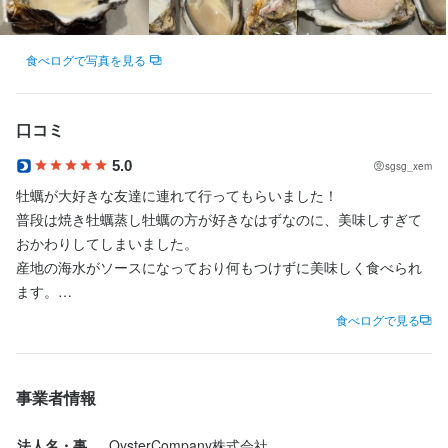
この仕事のおすすめポイント
食べログで写真を見る
【独立希望者歓迎】

店舗運営のノウハウ、仕入れ業者の紹介など、将来の独立に向け
必要なことはすべて教えます。

口コミ
5.0
sgsg_xem
【成果に応じた昇給アリ】

牡蠣が大好きな友達に連れて行ってもらいました！

目標の達成度合いやスキルアップの度合いによって、給与はどん
普段は焼き牡蠣蒸し牡蠣の方が好きなはずなのに、美味しすぎて
どんアップしていきます。ボーナス支給もあるので、毎日モチベ
おかわりしてしまいました。

ーション高く働ける環境です。

産地の海水がソースになっており何もつけずに美味しく食べられ
ます。

【牡蠣の知識が手に入ります】

ワインも日本酒も美味しかったです〜！
牡蠣の正しい知識、心臓を活かした牡蠣開けなど全て教えます。

食べログで見る
また、生産地への視察研修も定期的に行います。

事業者情報
身に付くスキル
法人名・事
OysterCompany株式会社