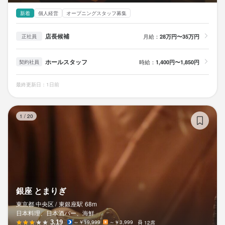
新着
個人経営
オープニングスタッフ募集
店長候補
月給：
28万円〜35万円
正社員
ホールスタッフ
時給：
1,400円〜1,850円
契約社員
最終更新日：1日前
銀
1
/
20
銀座 とまりぎ
東京都 中央区 /
東銀座
駅
68m
日本料理、日本酒バー、海鮮
3.19
～￥19,999
～￥3,999
12席