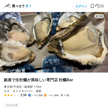
応募画面へ進む
メニュー
ログイン
3
/
13
銀座で生牡蠣が美味しい専門店 牡蠣Bar
契約社員
ログイン・無料会員登録
店長候補・マネージャー
店長候補・マネージャー
食べログ求人TOP
月給
180,000円〜600,000円
求人検索
昇給あり
交通費支給
給与手渡しOK
日払いOK
週払いOK
マイページ管理
勤務時間
閲覧履歴
銀座で生牡蠣が美味しい専門店 牡蠣Bar
14:00~24:00(実働8h、休憩2h、シフト制、残業あり（月平均20時
間）
東京都 中央区 /
銀座
駅
114m
気になる求人
かき、オイスターバー、海鮮
終電考慮あり
ダブルワーク・副業OK
長期勤務歓迎
シフト制
3.34
～￥7,999
～￥1,999
17席
固定シフト制(決まった時間・曜日に働ける)
自由シフト制(毎回、時間・曜日を選べる)
検索履歴・保存した条件
小さなお店