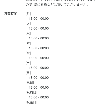
ので1階に看板などは置いてございません。
・誠実に仕事に取り組める方

・チームで仕事することに意欲的な方

営業時間
[月]

・独立志向のある方
　18:00 - 00:00

[火]

　18:00 - 00:00

[水]

選考の流れ
　18:00 - 00:00

応募後、原則２営業日以内に返信しております。１回の面接、1日
[木]

体験入店を経て内定となります。なお、Web面接にも対応いたし
　18:00 - 00:00

[金]

ますので、気兼ねなくご相談ください。

　18:00 - 00:00

なお、体験入店の場合は日払いでお支払い致します。
[土]

　18:00 - 00:00

[日]

お店の採用担当者からのメッセージ
　18:00 - 00:00

[祝日]

牡蠣が好きな方大歓迎です。

　18:00 - 00:00

賄いはもちろん牡蠣です。

[祝前日]

働いているだけで牡蠣の知識や開け方が身につきます。

　18:00 - 00:00

少しでも興味をお持ちでしたら、ぜひお気軽にご応募ください。

[祝後日]
