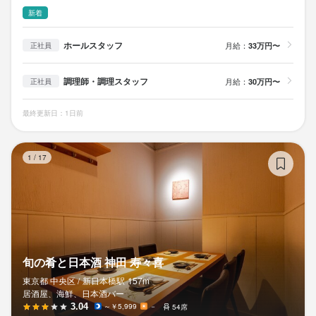
新着
ホールスタッフ
月給：
33万円〜
正社員
調理師・調理スタッフ
月給：
30万円〜
正社員
最終更新日：1日前
旬
1
/
17
旬の肴と日本酒 神田 寿々喜
東京都 中央区 /
新日本橋
駅
157m
居酒屋、海鮮、日本酒バー
3.04
～￥5,999
－
54席