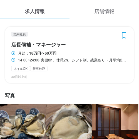
応募履歴
休日・休暇
求人情報
店舗情報
WEB履歴書
シフト制
特別休暇あり
スカウト・メルマガ受信設定
契約社員
店長候補・マネージャー
ヘルプ・お問い合わせフォーム
待遇
月給：
18万円〜60万円
・契約期間の定めなし

14:00~24:00(実働8h、休憩2h、シフト制、残業あり（月平均20時間）
掲載をご検討の店舗様へ
・社会保険完備（厚生年金、雇用保険、健康保険、労災保険）

ネイルOK
新卒歓迎
・独立支援制度あり

食べログ求人PRESS
30日以上前
・各地牡蠣産地視察旅行あり
プライバシーポリシー
まかない・食事補助あり
社会保険完備
制服貸与
研修制度あり
海外研修あり
利用規約
生産者への訪問研修あり
社内イベントあり(旅行、BBQ等)
独立支援制度あり
写真
独立実績あり
車通勤OK
バイク通勤OK
髪型自由
服装自由
ひげOK
企業情報
ネイルOK
ピアスOK
特徴
履歴書不要
学歴不問
未経験者歓迎
独立希望者歓迎
新卒歓迎
第二新卒歓迎