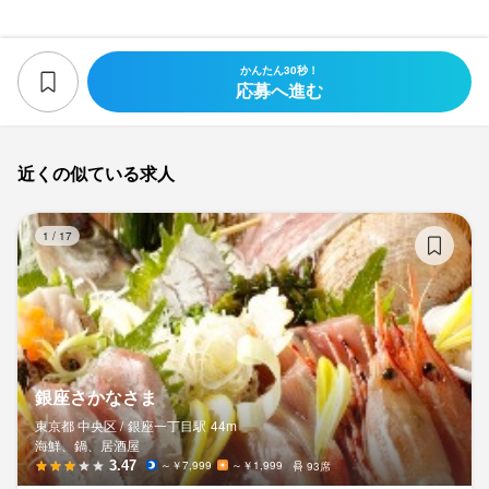
かんたん30秒！
応募へ進む
近くの似ている求人
銀
1
/
17
銀座さかなさま
東京都 中央区 /
銀座一丁目
駅
44m
海鮮、鍋、居酒屋
3.47
～￥7,999
～￥1,999
93席