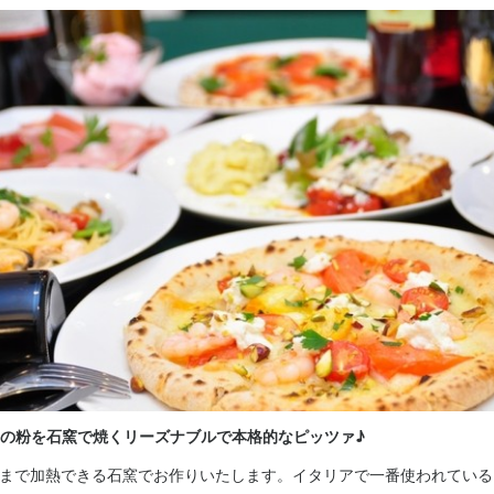
休暇
シフト制
(土日休み)
土日祝のみ勤務OK
年末年始休暇あり
定めなし

防止措置：屋内原則禁煙（喫煙専用室あり）
補助あり
制服貸与
社内イベントあり(旅行、BBQ等)
バイク通勤OK
髪型自由
ひげOK
未経験者歓迎
独立希望者歓迎
フリーター歓迎
大学生歓迎
高校生歓迎
主婦・主夫歓迎
以内)
小さなお店(20席未満)
即日勤務OK
の粉を石窯で焼くリーズナブルで本格的なピッツァ♪
容
℃まで加熱できる石窯でお作りいたします。イタリアで一番使われてい