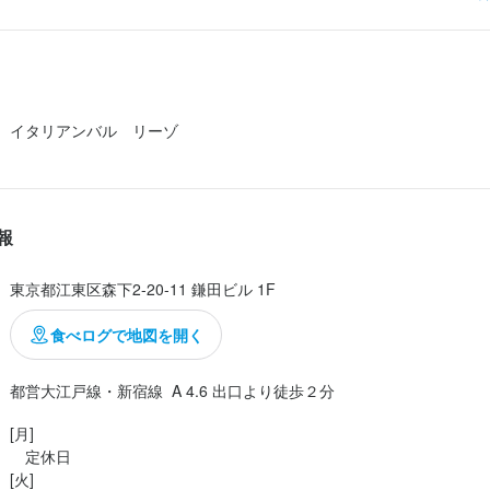
シャキシャキでイタリアンなドレッシングでした。パンはガーリックト
調理補助
時給：
1,300円〜
バイト
タ来るまで待てばいいのですが、待ちきれずに食べてしまいました。

の明太クリームパスタです。ランチということを考えるとコスパ良いと
足りないのかもしれませんが、パスタの量ってこんなものかと。大盛と
イタリアンバル　リーゾ
です。こちらのお店の味付けは優しい印象です。良い意味ですが、呑兵
報
東京都江東区森下2-20-11 鎌田ビル 1F
食べログで地図を開く
都営大江戸線・新宿線  A 4.6 出口より徒歩２分
[月]

　定休日

[火]
