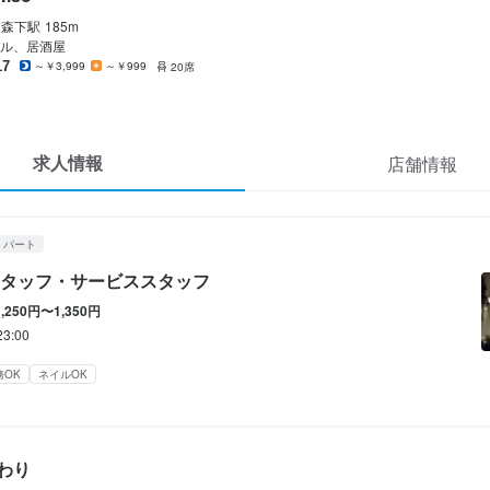
Italian bar Riso
ート
森下
駅
185m
スタッフ・サービススタッフ
ル、居酒屋
17
～￥3,999
～￥999
20席
スタッフ・サービススタッフ
250円〜1,350円
求人情報
店舗情報
ンセンティブあり
給与手渡しOK
日払いOK
週払いOK
給与前払いOK
・パート
1日500円まで
タッフ・サービススタッフ
1,250円〜1,350円
23:00
間
務OK
ネイルOK
ダブルワーク・副業OK
長期勤務歓迎
週1日からOK
シフト制
まった時間・曜日に働ける)
自由シフト制(毎回、時間・曜日を選べる)
わり