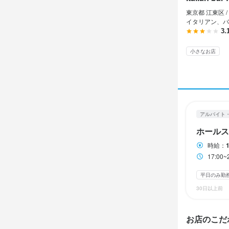
アルバイト・パ
東京都 江東区 /
ホール
イタリアン、バ
3.
ホール
小さなお店
時給
1,
昇給あり
イ
給与補足
アルバイト
交通費支給：
ホールス
時給：
17:00~
勤務時
平日のみ勤
17:00~23:00
30日以上前
終電考慮あり
固定シフト制(決
お店のこだ