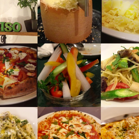
0
業者名
バル　リーゾ
01/09