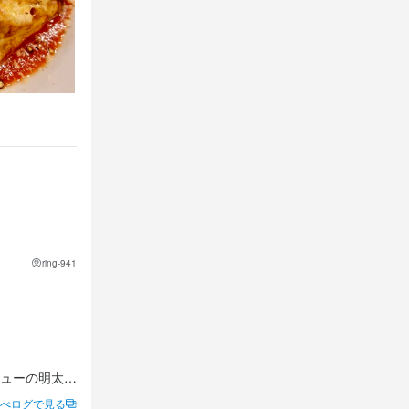
ring-941


ューの明太子
べログで見る