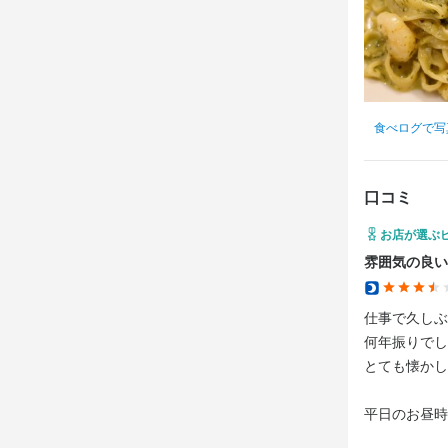
食べログで写
口コミ
お店が選ぶ
雰囲気の良い
仕事で久しぶ
何年振りでし
とても懐かし
平日のお昼時
パスタを大盛