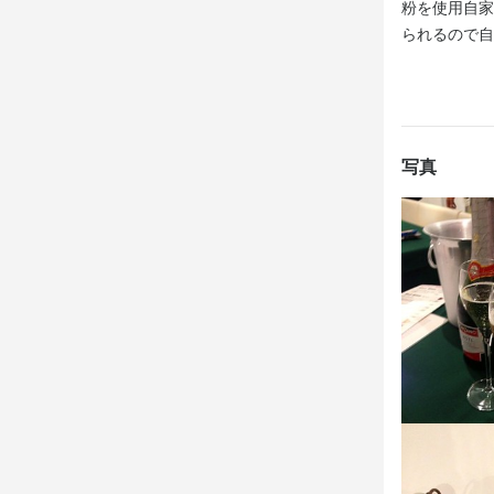
粉を使用自家
【ホールスタ
られるので自
ご案内、オ
全般をお任せ
将来的には
育成などの
写真
身に付
ピザ生地づくり
店舗運営
店名
Italian bar R
勤務地
東京都江東区森