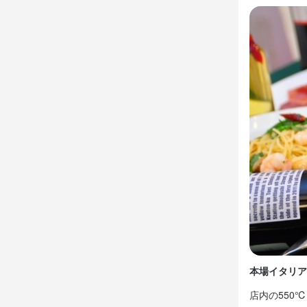
休日・
2週間ごとの
平日のみ勤務OK
待遇
・契約期間の
・受動喫煙
まかない・食事
特徴
履歴書不要
駅チカ(徒歩5分
本場イタリア
仕事内
店内の550