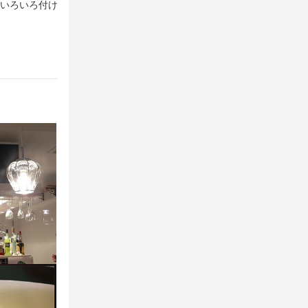
いろいろ付け
ん、お一人様でもお気軽にご来店いただけます。ワインも
りおくつろぎくださいませ。
のホール業務
フへの指導・
出店開業ノウハウ