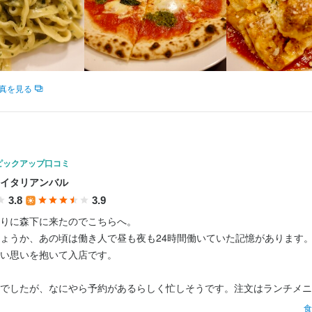
求人を選択する
求人を選択する
求人を選択する
求人を選択する
ホールスタッフ
ホールスタッフ
調理師・調理スタッフ
ホールスタッフ
時給：
時給：
時給：
月給：
1,250円〜1,350円
1,300円〜1,500円
1,250円〜
28万円〜
バイト
バイト
正社員
バイト
真を見る
ホールスタッフ
月給：
28万円〜
正社員
ピザ職人
月給：
28万円〜
正社員
ピックアップ口コミ
店長候補
月給：
35万円〜
正社員
イタリアンバル
3.8
3.9
料理長候補
月給：
35万円〜
正社員
りに森下に来たのでこちらへ。

ょうか、あの頃は働き人で昼も夜も24時間働いていた記憶があります。
ホールスタッフ
時給：
い思いを抱いて入店です。

1,300円〜
バイト
でしたが、なにやら予約があるらしく忙しそうです。注文はランチメニ
ピザ職人
時給：
1,300円〜
バイト
で。800円＋大盛100円で900円です。サラダとパンがついてきます。

食