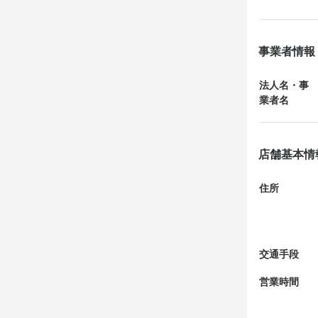
サラダが新鮮
ていて、パス
パスタは魚介
事業者情報
食の方には物
りますしね。

法人名・事
味は優しい味
業者名
足りないか...
店舗基本情
住所
交通手段
営業時間