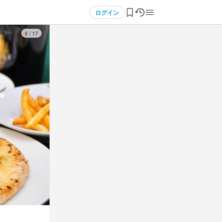
ログイン
3
/
17
1
 / 
2