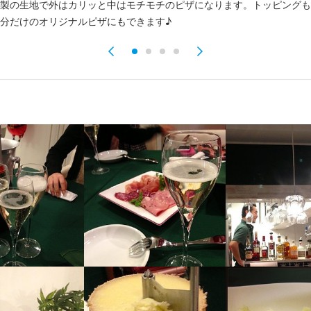
製の生地で外はカリッと中はモチモチのピザになります。トッピングも
ッフ】

分だけのオリジナルピザにもできます♪
ーダー受付、ドリンク作成、配膳、接客、会計、テーブルの片付けなど
します。

、店長候補として、売上・コストの数値管理、シフト管理、他のスタッ
業務もお任せします。
くスキル
・窯焼き
盛り付け技術
カクテル技法
ワインの知識
チーズの知識
サービスマナー
iso
下2-20-11 鎌田ビル 1F