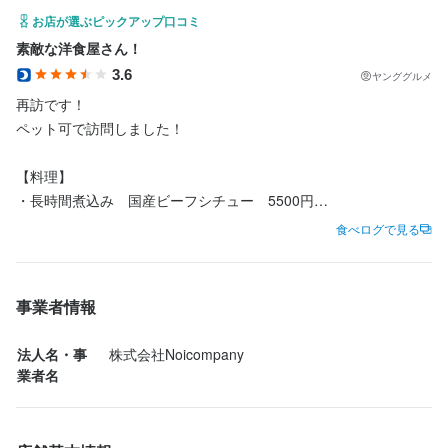
お店が選ぶピックアップ口コミ
少しでも興味をお持ちでしたら、ぜひお気軽にご応募ください。
少しでも興味をお持ちでしたら、ぜひお気軽にご応募ください。
素敵な洋食屋さん！
一度、カジュアルにお話しましょう。ご応募を心よりお待ちして
一度、カジュアルにお話しましょう。ご応募を心よりお待ちして
3.6
ヤンググルメ
おります。
おります。
再訪です！

ペット可で訪問しました！

【料理】

・長時間煮込み　国産ビーフシチュー　5500円

店名
店名
・国産牛イチボ肉のグリル岩塩ペッパー仕立て300g 4500円

食べログで見る
CARTA 池袋店
CARTA 池袋店
・生ハムのシーザーサラダ　1600円

・鮮魚のカルパッチョ　1700円

勤務地
勤務地
・ホタルイカ　アヒージョ

東京都豊島区池袋2-73-4 第二コーポ白雪 1F
東京都豊島区池袋2-73-4 第二コーポ白雪 1F
事業者情報
・アクアパッツァ（赤メバル）

・本日のキッシュ（ベーコンとほうれん草と玉ねぎ）1200円

法人名・事
株式会社Noicompany
連絡先
連絡先
・フィッシュ&チップス

業者名
03-6380-3513
03-6380-3513
・生牡蠣

・贅沢トリュフとキノコのチーズリゾット　2300円

法人名・事業者名
法人名・事業者名
・自家製カタラーナ　800円
