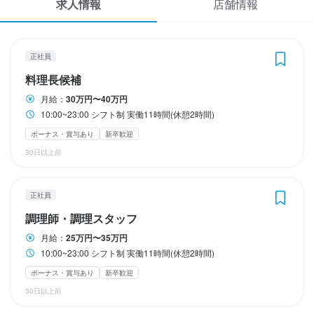
求人情報
店舗情報
応募履歴
収入例
収入例
WEB履歴書
入社３年目・店舗責任者・年収455万円(月給35万円＋賞与１ヶ月
入社３年目・店舗責任者・年収455万円(月給35万円＋賞与１ヶ月
正社員
分)
分)
スカウト・メルマガ受信設定
料理長候補
月給：
30万円〜40万円
ヘルプ・お問い合わせフォーム
勤務時間
勤務時間
10:00~23:00 シフト制 実働11時間(休憩2時間)
ボーナス・賞与あり
新卒歓迎
10:00~23:00

10:00~23:00

掲載をご検討の店舗様へ
シフト制

シフト制

30日以上前
食べログ求人PRESS
実働11時間(休憩2時間)
実働11時間(休憩2時間)
プライバシーポリシー
長期勤務歓迎
長期勤務歓迎
シフト制
シフト制
正社員
利用規約
調理師・調理スタッフ
企業情報
休日・休暇
休日・休暇
月給：
25万円〜35万円
10:00~23:00 シフト制 実働11時間(休憩2時間)
月6〜10回
月6〜10回
ボーナス・賞与あり
新卒歓迎
月8日以上休みあり
月8日以上休みあり
完全週休2日制
完全週休2日制
産休・育休制度あり
産休・育休制度あり
夏季休暇あり
夏季休暇あり
30日以上前
年末年始休暇あり
年末年始休暇あり
特別休暇あり
特別休暇あり