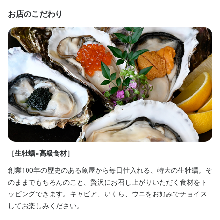
お店のこだわり
待遇
待遇
・社会保険完備（厚生年金、雇用保険、健康保険、労災保険）

・社会保険完備（厚生年金、雇用保険、健康保険、労災保険）

・独立支援制度あり
・独立支援制度あり
まかない・食事補助あり
まかない・食事補助あり
社会保険完備
社会保険完備
研修制度あり
研修制度あり
生産者への訪問研修あり
生産者への訪問研修あり
社内イベントあり(旅行、BBQ等)
社内イベントあり(旅行、BBQ等)
独立支援制度あり
独立支援制度あり
独立実績あり
独立実績あり
車通勤OK
車通勤OK
バイク通勤OK
バイク通勤OK
髪型自由
髪型自由
ひげOK
ひげOK
特徴
特徴
学歴不問
学歴不問
未経験者歓迎
未経験者歓迎
独立希望者歓迎
独立希望者歓迎
新卒歓迎
新卒歓迎
第二新卒歓迎
第二新卒歓迎
Uターン・Iターン歓迎
Uターン・Iターン歓迎
フリーター歓迎
フリーター歓迎
女性活躍中
女性活躍中
ブランクOK
ブランクOK
［生牡蠣×高級食材］
［
仕事内容
仕事内容
創業100年の歴史のある魚屋から毎日仕入れる、特大の生牡蠣。そ
T
のままでもちろんのこと、贅沢にお召し上がりいただく食材をト
名
【調理スタッフ】

【調理スタッフ】

ッピングできます。キャビア、いくら、ウニをお好みでチョイス
肉
開店前の仕込み、料理の調理、盛り付け、洗い場などの調理業務
開店前の仕込み、料理の調理、盛り付け、洗い場などの調理業務
してお楽しみください。
押
全般をお任せします。

全般をお任せします。

T