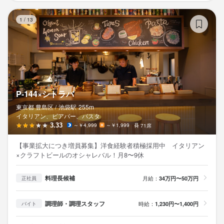
P
1
/
13
P-144×シトラバ
東京都 豊島区 /
池袋
駅
255m
イタリアン、ビアバー、パスタ
3.33
～￥4,999
～￥1,999
71席
【事業拡大につき増員募集】洋食経験者積極採用中 イタリアン
×クラフトビールのオシャレバル！月8〜9休
料理長候補
月給：
34万円〜50万円
正社員
調理師・調理スタッフ
時給：
1,230円〜1,400円
バイト