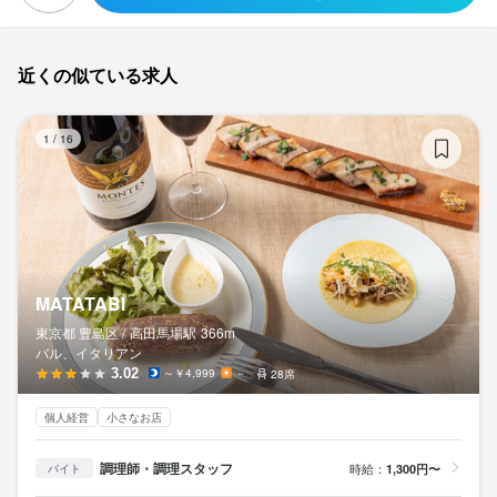
近くの似ている求人
MA
1
/
16
MATATABI
東京都 豊島区 /
高田馬場
駅
366m
バル、イタリアン
3.02
～￥4,999
－
28席
個人経営
小さなお店
調理師・調理スタッフ
時給：
1,300円〜
バイト