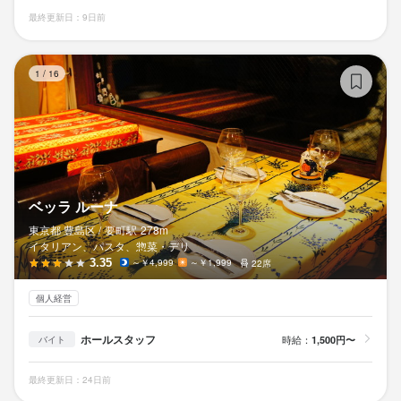
最終更新日：9日前
ベ
1
/
16
ベッラ ルーナ
東京都 豊島区 /
要町
駅
278m
イタリアン、パスタ、惣菜・デリ
3.35
～￥4,999
～￥1,999
22席
個人経営
ホールスタッフ
時給：
1,500円〜
バイト
最終更新日：24日前