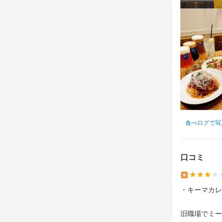
●クラフトビ
●アットホー
●アットホー
●飲食の仕事
★ 新規出店
●飲食の仕事
1年に1店舗
店舗数が増え
選考の
料理長も、よ
選考の
実力や意欲
ご応募後、原
ご応募後、原
面接の日時
面接の日時
ます。

身に付
ます。

また、遠方
また、遠方
食べログで写
肉の知識
魚
お店の
お店の
応募資
口コミ
まずはお会い
まずはお会い
少しでも興味
必須スキル
少しでも興味
お会いでき
・キーマカレ
お会いでき
コミュニケーシ
旧職場でミー