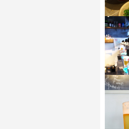
お客様に喜ば
応募資
イベントは多
応募資
必須スキル
スタッフ全員
必須スキル
コミュニケーシ
＊服装自由（
コミュニケーシ
歓迎スキル
＊仕入れ先の
＊メニュー
歓迎スキル
飲食店での調理
てもOK）

飲食店での調理
＊イベントの
（自身の出
求める
のイベント開
求める
〜・〜 こん
★ 独立実績
●飲食の仕事
〜・〜 こん
当社で店長を
●料理を学び
●人と話すの
クラフトビー
●お家で美味
●クラフトビ
必ず自分の将
●花嫁修行・・
●クラフトビ
管理やマネ
●人と話すの
●飲食の仕事
にはピッタリ
●クラフトビ
●料理を学び
「自分のお店