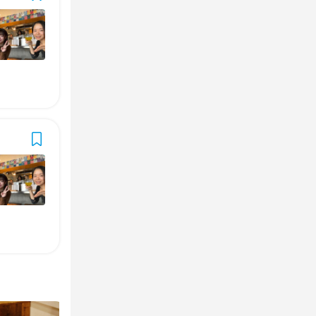
からOK
からOK
たい、なども
たい、なども
)）

)）
