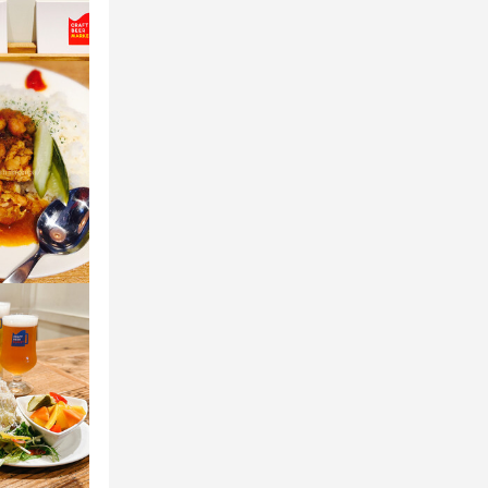
の料理を出し
ト以外の料理
多数◎

考えている方