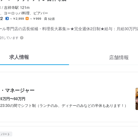
ト ビア マーケット アトレ吉祥寺店
クラフト ビア マーケット アトレ吉祥寺店
クラフト ビア マーケット アトレ吉祥寺店
ート
ート
/
吉祥寺
駅
121m
補・マネージャー
スタッフ・サービススタッフ
助・調理見習い
、ヨーロッパ料理、ビアバー
22
～￥2,999
～￥999
52席
ール専門店の店長候補・料理長大募集≫★完全週休2日制★給与：月給30万円
補・マネージャー
スタッフ・サービススタッフ
助・調理見習い
検討しています
0,000円〜500,000円
300円〜1,400円
300円〜1,400円
通費支給
通費支給
通費支給
家族手当あり
扶養内勤務OK
扶養内勤務OK
インセンティブあり
求人情報
店舗情報
（10月・3月～改定）

1ヶ月〜3ヶ月程の研修期間有り/時給1250円
1ヶ月〜3ヶ月程の研修期間有り/時給1250円
（7月＊社内規定有）
・マネージャー
（10月・3月～改定）

（10月・3月～改定）

35万円〜50万円
深夜手当有（25%up）

深夜手当有（25%up）

間
00〜23:30の間でシフト制（ランチのみ、ディナーのみなどの半休もあります！）
以上、長時間労働手当有（25%up）
以上、長時間労働手当有（25%up）
時短社員制度あり
長期勤務歓迎
間
間
・パート