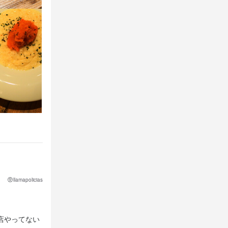
。
連絡をいたし
連絡をいたし
ださい。
ださい。
llamapolicias
店やってない