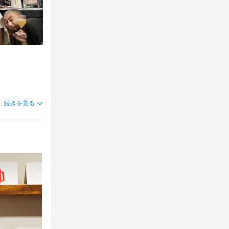
めます♪

でも大丈夫で
めます♪

めます♪

でも大丈夫で
続きを見る
でも大丈夫で


めます♪

も大丈夫です
方もOK！

。

運営
プなどをおこ