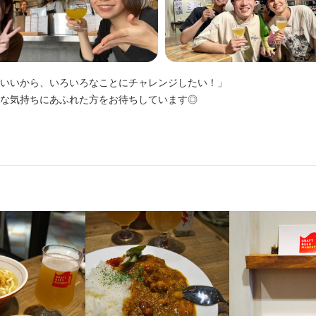
の若いスタッフが多数在籍。

は、お客さまから美味しいビールをご馳走になれちゃうかも？！

る人が多く、みんなモチベーション高く働いています。

しっかり優しく指導しますのでご安心ください。

切磋琢磨しながら、成長できる職場で働いてみませんか？

しっかり優しく指導しますのでご安心ください。

を思う存分発揮してくださいね♪

お客様ともコミュニケーションが多いので、会話好きな方ならきっと楽し
を思う存分発揮してくださいね♪

ル好きも、まかないで試飲ができるのでたまりません☆

き！ビール好き！大歓迎！ ☆／

いいから、いろいろなことにチャレンジしたい！」

ールには興味がない…というスタッフもいますので、もしビールが苦手
き！ビール好き！大歓迎！ ☆／

の若いスタッフが多数在籍。

な気持ちにあふれた方をお待ちしています◎

の若いスタッフが多数在籍。

お客様ともコミュニケーションが多いので、会話好きな方ならきっと楽し
お客様ともコミュニケーションが多いので、会話好きな方ならきっと楽し
ル好きも、まかないで試飲ができるのでたまりません☆

の若いスタッフが多数在籍。

な風に働ける環境です！ 〜・〜

ル好きも、まかないで試飲ができるのでたまりません☆

ールには興味がない…というスタッフもいますので、もしビールが苦手
る人が多く、みんなモチベーション高く働いています。

◎長く楽しく働ける環境 ★

ールには興味がない…というスタッフもいますので、もしビールが苦手
切磋琢磨しながら、成長できる職場で働いてみませんか？

に考えて働いてほしいから、私たちはスタッフを第一に考えています。
タッフでまとめてお休みをとって集まることも。

お客様ともコミュニケーションが多いので、会話好きな方ならきっと楽し
・年間120日（2023年度）と充実◎

大学生も大歓迎！

いとした雰囲気の先輩たちがお待ちしてます！
ルには興味がない…というスタッフもいますので、もしビールが苦手で
年間の変形労働時間制なので、ガッツリ働いてガッツリ休む！という働き
タッフでまとめてお休みをとって集まることも。

しながら頑張れる環境と、安心して長く働ける待遇をご用意しています
いとした雰囲気の先輩たちがお待ちしてます！
くスキル
アイデアを発信しやすい環境 ★

肉の知識
魚の知識
野菜の知識
チーズの知識
洋菓子の知識
出店開業ノウハウ
店舗
ベントも、会社からの指示はほぼありません！

くスキル
大きな裁量を持って、季節メニューの考案やサービスのブラッシュアッ
の知識
野菜の知識
チーズの知識
出店開業ノウハウ
店舗運営
メニュー開発
。
