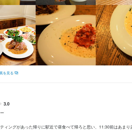
ールってなあに？知りたい方

ムなお店で働きたい方

ムなお店で働きたい方

を本気でやりたい方
計画あり◎キャリアアップも叶う環境 ★

を本気でやりたい方
の出店を目指して成長中の当社。

ればポジションも増えるので、キャリアアップのチャンスもあり！

流れ
り良いスタッフがいれば変わる可能性は十分あります！

流れ
で随時判断していきますので、社歴は関係なくキャリアアップできます
則２営業日以内に返信しております。

則２営業日以内に返信しております。

の候補をいただき、基本的には店長との面接後、１週間以内に結果のご
の候補をいただき、基本的には店長との面接後、１週間以内に結果のご
くスキル
の場合はオンライン面接にも対応いたしますので、気兼ねなくご相談く
の場合はオンライン面接にも対応いたしますので、気兼ねなくご相談く
真を見る
の知識
野菜の知識
チーズの知識
出店開業ノウハウ
店舗運営
メニュー開発
採用担当者からのメッセージ
採用担当者からのメッセージ
格
してお話しを聞かせてください！

してお話しを聞かせてください！

をお持ちいただけたら、お気軽にご応募ください。

3.0
・経験
をお持ちいただけたら、お気軽にご応募ください。

るのを楽しみにしております！
ー

るのを楽しみにしております！
ョン能力
飲食店での接客経験
ティングがあった帰りに駅近で昼食べて帰ろと思い、11:30前はあまり