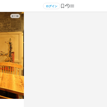
ログイン
3
/
18
3
3
3
 / 
 / 
 / 
5
5
5