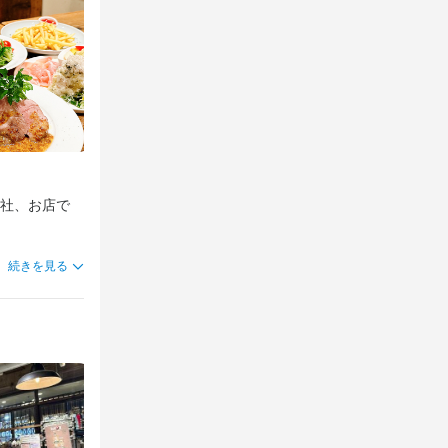
均年齢20代
均年齢20代
社、お店で
、

続きを見る
ます。

ていただくの
かも！？

になっちゃう
になっちゃう