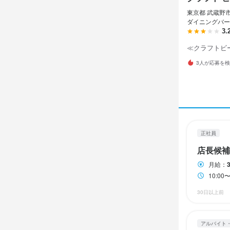
クラフ
正社員
アルバイト・パ
アルバイト・パ
東京都 武蔵野市 
店長候
ホール
調理補
ダイニングバー
3.
≪クラフトビ
店長候
ホール
調理補
3人が応募を
月給
時給
時給
35
1,
1,
昇給あり
昇給あり
昇給あり
交
交
交
給与補足
研修期間
研修期間
・昇給年２回
経験により、
経験により、
・賞与年１回
正社員
給与補足
給与補足
店長候補
・昇給年２回
・昇給年２回
月給：
・22時以降、
・22時以降、
勤務時
10:
・実働8時間
・実働8時間
30日以上前
終電考慮あり
勤務時
勤務時
アルバイト