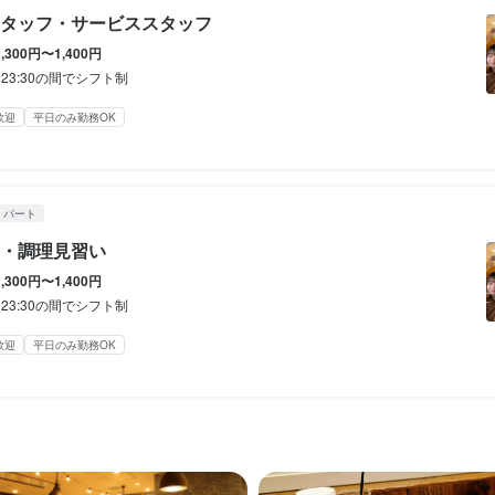
休暇
タッフ・サービススタッフ
み勤務OK
み勤務OK
終電考慮あり
終電考慮あり
ダブルワーク・副業OK
ダブルワーク・副業OK
フルタイム歓迎
フルタイム歓迎
長期勤務歓迎
長期勤務歓迎
週1日
週1日
1,300円〜1,400円
（店舗により、シフト制）

週4日以上OK
週4日以上OK
シフト制
シフト制
自由シフト制(毎回、時間・曜日を選べる)
自由シフト制(毎回、時間・曜日を選べる)
0〜23:30の間でシフト制
、毎月土曜・日曜・祝日の日数分が休日です。

度の年間休日：120日＊全社員対象）
歓迎
平日のみ勤務OK
休暇
休暇
あり
を考慮します。（留学に行く、旅行に行く、就活期間はシフトを減らし
を考慮します。（留学に行く、旅行に行く、就活期間はシフトを減らし
・パート
〜　OKです！

〜　OKです！

月単位です。
月単位です。
・調理見習い
険完備（研修期間中も加入します。）

支給（原則として、電車定期代）

(土日休み)
(土日休み)
土日祝のみ勤務OK
土日祝のみ勤務OK
1,300円〜1,400円
断（年１回）

0〜23:30の間でシフト制
回（4月・10月）、賞与／年１回（社内規定による）

クラフトビールの試飲付き

歓迎
平日のみ勤務OK
１子あたり￥5,000（＊18歳になる年まで）

（系列店舗利用時、30％割引）
有（最大550円／日）

有（最大550円／日）

上出勤の場合には、定期代支給（原則として、電車定期代）

上出勤の場合には、定期代支給（原則として、電車定期代）

補助あり
社会保険完備
独立実績あり
髪型自由
服装自由
ひげOK
ピアスOK
サロン貸与、ヒゲ・茶髪OK、ネイルOK（但し、華美になりすぎない程度
サロン貸与、ヒゲ・茶髪OK、ネイルOK（但し、華美になりすぎない程度
（系列店舗利用時、30％割引）

（系列店舗利用時、30％割引）
