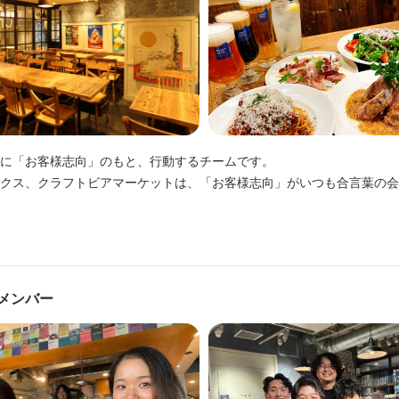
員雇用有
員雇用有
ンクOK
駅チカ(徒歩5分以内)
スタッフの平均年齢20代
補助あり
補助あり
制服貸与
制服貸与
独立実績あり
独立実績あり
髪型自由
髪型自由
服装自由
服装自由
ひげOK
ひげOK
ピアスOK
ピアスOK
容
いいから、いろいろなことにチャレンジしたい！」

経験者歓迎
経験者歓迎
フリーター歓迎
フリーター歓迎
大学生歓迎
大学生歓迎
ブランクOK
ブランクOK
駅チカ(徒歩5分以内)
駅チカ(徒歩5分以内)
スタッフの平
スタッフの平
勤務OK
勤務OK
な気持ちにあふれた方をお待ちしています◎

に「お客様志向」のもと、行動するチームです。

クス、クラフトビアマーケットは、「お客様志向」がいつも合言葉の会


容
容
飲食店の運営管理業務をお願いします。

接するホールスタッフはもちろん、裏方で汗をかくキッチンスタッフも
クトしたクラフトビールを発注し、お客様にご提供することも◎





アップする本社スタッフも、全ての社員がいつもお客様の事を思ってい
営がスムーズにいくよう料理の仕込みや

飲食店の運営管理業務をお願いします。

ールに合う！大衆フレンチを美味しく、楽しく、お客さまに召し上がっ
あまり重視しません。

ンを整えたり、と店舗運営全般をお願いします。

ったり、お料理やドリンクを運んだりする中で

なおもてなしの心を、あなたらしい表現でお客様に伝えて下さい。
メンバー
しんでいただきながら、ご自身も楽しんじゃってください！

けや、調理補助、希望や実力次第では自身のレシピをメニュー化できる
を思う存分発揮してください♪

ピは決まっているので難しくはありません。

んどん吸収していってくださいね。

ールが出てくる圧巻のサーバー前でビールを注いだり、

くるお料理のワザを学んでお友達に家族に、美味しい料理を作れるよう
くるお料理のワザを学んでお友達に家族に、美味しい料理を作れるよう
き！ビール好き！大歓迎！ ☆／

は、お客さまから美味しいビールをご馳走になれちゃうかも？！
