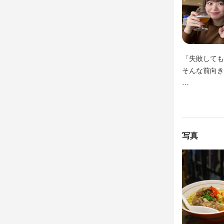
20〜30代
頑張るあなた
独立意欲のあ
未経験の方も
そんな仲間と
未経験の方も
経験者は能力
スタッフとも
経験者は能力
クラフトビー
＼☆ 会話好
「失敗しても
もちろんビ
＼☆ 会話好
20〜30代
そんな前向き
す◎

20〜30代
スタッフとも
スタッフとも
クラフトビー
20〜30代
〜・〜 こん
クラフトビー
もちろんビ
独立意欲のあ
★ 待遇充実
もちろんビ
す◎

そんな仲間と
お客様を第一
す◎

アルバイトス
スタッフとも
休日は月10日
写真
４月からの新
和気あいあ
もちろんビー
労働時間は1
アルバイトス
◎
リフレッシュ
和気あいあ
身に付
★ 裁量大◎
盛り付け技術
メニューもイ
身に付
メニュー開発
店舗ごとに
肉の知識
魚
なっています