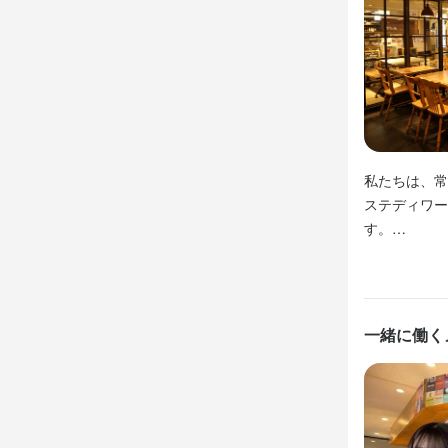
特徴
・随時、社
・随時、社
学歴不問
ブラ
まかない・食事
まかない・食事
仕事内
特徴
特徴
「失敗しても
学歴不問
学歴不問
未
未
面接1回
面接1回
即日
即日
そんな前向き
私たちは、常
ステディワー
【 仕事内容 】
仕事内
仕事内
す。

接客を中心に
お客様と直接
ご自身がセレ
【 仕事内容 】
【 仕事内容 】
店舗をバック
ほか、店舗運
接客を中心に
クラフトビ
技術や経験は
オペレーショ
オーダーを取
がお仕事。

あなたの純粋
一緒に働く
お客さまに楽
簡単な盛り付
経験者は能力
基本的にレシ
未経験者はど
３０種類のビ
料理人のつ
料理人のつ
かも！

＼☆ 会話好
かも！

頑張るあなた