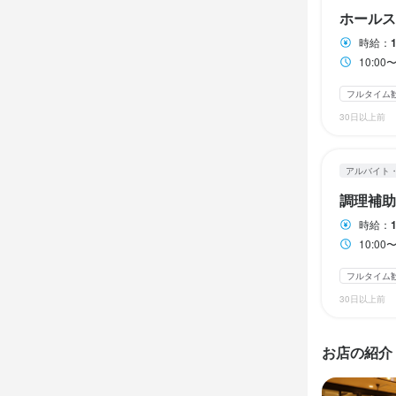
休日・
ホールス
ランチタイムの
ランチタイムの
時給：
週休2日以上
週2日からOK
週2日からOK
10:0
＊原則として
（2023年
フルタイム
休日・
休日・
月8日以上休み
30日以上前
学校や予定
学校や予定
可。）

可。）

待遇
アルバイト
週１〜、３h
週１〜、３h
シフトは1ヶ
シフトは1ヶ
調理補助
・各種社会保
・交通費全額
平日のみ勤務OK
平日のみ勤務OK
時給：
・定期健康診
10:0
・昇給／年2
・食事付き、
フルタイム
待遇
待遇
・子供手当　
30日以上前
・従業員割引
・交通費支給
・交通費支給
・月16日以
・月16日以
まかない・食事
・私服勤務

・私服勤務

お店の紹介
・エプロン・
・エプロン・
・従業員割引
・従業員割引