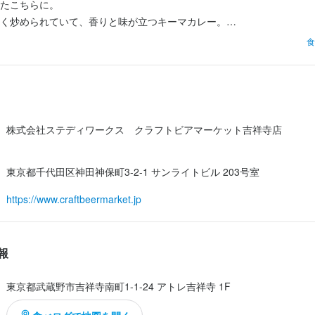
たこちらに。

人物像
く炒められていて、香りと味が立つキーマカレー。

あり美味しかった。

食
な方にピッタリ！ 〜・〜

ア マーケット アトレ吉祥寺店
た来たいお店でした。
をオールマイティーに学びたい方

ア マーケット アトレ吉祥寺店
たい方

ールに興味がある方

吉祥寺南町1-1-24 アトレ吉祥寺 1F
ムなお店で働きたい方

吉祥寺南町1-1-24 アトレ吉祥寺 1F
株式会社ステディワークス　クラフトビアマーケット吉祥寺店
に向けて経験を積みたい方

を本気でやりたい方
9
9
東京都千代田区神田神保町3-2-1 サンライトビル 203号室
業者名
流れ
https://www.craftbeermarket.jp
業者名
テディワークス　クラフトビアマーケット吉祥寺店
テディワークス　クラフトビアマーケット吉祥寺店
則２営業日以内に返信しております。

の候補をいただき、基本的には店長との面接後、１週間以内に結果のご
報
10/10
10/10
の場合はオンライン面接にも対応いたしますので、気兼ねなくご相談く
東京都武蔵野市吉祥寺南町1-1-24 アトレ吉祥寺 1F