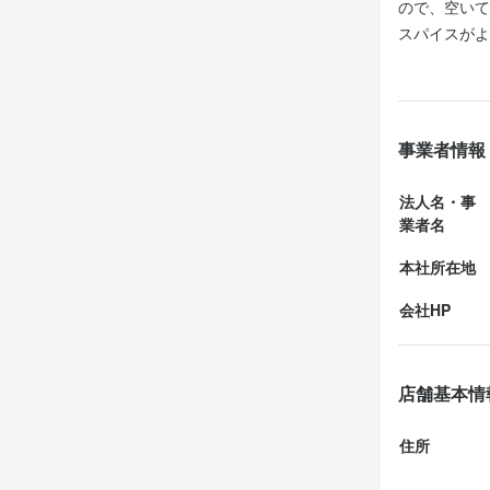
ので、空いて
求める
スパイスがよ
店名
辛さも程よく
〜・〜 こん
店名
クラフト ビ
やはり夜にま
●飲食の仕事
クラフト ビ
●料理を学び
勤務地
事業者情報
●クラフトビ
勤務地
東京都武蔵野市
●アットホー
東京都武蔵野市
法人名・事
●将来の独立
連絡先
業者名
●飲食の仕事
連絡先
042-227-677
042-227-677
本社所在地
法人名・事
選考の
会社HP
法人名・事
株式会社ス
株式会社ス
ご応募後、原
面接の日時
店舗基本情
ます。

最終更新日2025/
最終更新日2025/
また、遠方
住所