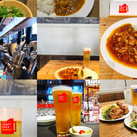
れ、自分たちも楽しいことなら何でもOK♪

格
求人を選択する
求人を選択する
求人を選択する
求人を選択する
くて2〜3ヶ月に1〜3回は主体的に開催中。

格
・経験
で意見を出し合い、どんどん形にしていけるからやりがい十分です◎

店長候補
ホールスタッフ
調理補助
ホールスタッフ
月給：
月給：
月給：
時給：
35万円〜50万円
22万円〜40万円
21万円〜35万円
1,250円〜
正社員
バイト
正社員
正社員
・経験
ョン能力
お客様に爽やかな清潔感を与えられればOK）

ョン能力
・経験
開拓

ホールスタッフ
店長候補
ホールスタッフ
時給：
時給：
月給：
1,300円〜1,400円
1,250円〜
28万円〜
バイト
正社員
バイト
考案（週替りでメニューをご提供するほか、イベント時にコンセプト外
・経験
経験
飲食店での接客経験
調理補助
店長候補
時給：
月給：
1,300円〜1,400円
28万円〜
バイト
正社員
経験
飲食店での接客経験
開催

身地にちなんだビールと料理のイベントを開催したり、店舗のコンセプ
調理師・調理スタッフ
人物像
月給：
21万円〜35万円
催も可能です。）

正社員
人物像
な方にピッタリ！ 〜・〜

あり◎専門スキルが学べる環境 ★

調理補助
月給：
21万円〜35万円
正社員
をオールマイティーに学びたい方

な方にピッタリ！ 〜・〜

やっていたスタッフ5人が、現在独立しています！

たい方

が大好きな方

ルの専門的なスキルが学べるほか、自由度が高いからこそ学べることは
しいご飯を作れるようになりたい方

調理師・調理スタッフ
時給：
1,250円〜
ールが大好きな方

バイト
来のためになるスキルが自然と身に付きます！

？

ールってなあに？知りたい方

ジメントなど、お店の運営に関わるノウハウも学べるので、将来独立を
が大好きな方

をオールマイティーに学びたい方

調理補助
☆

時給：
1,250円〜
バイト
ールが大好きな方

たい方

を持ちたい！」そんな方には手厚い支援をしています♪
