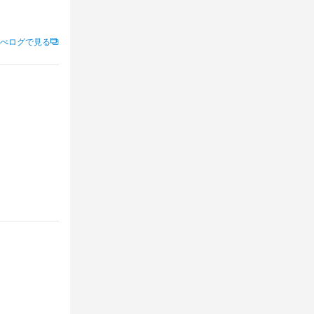
べログで見る
連絡をいたし
ださい。