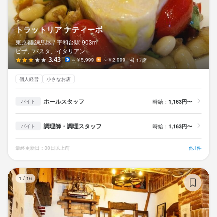
トラットリア ナティーボ
東京都 練馬区 /
平和台
駅
903m
ピザ、パスタ、イタリアン
3.43
～￥5,999
～￥2,999
17席
個人経営
小さなお店
ホールスタッフ
時給：
1,163円〜
バイト
調理師・調理スタッフ
時給：
1,163円〜
バイト
最終更新日：30日以上前
他1件
パ
1
/
16