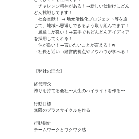
・チャレンジ精神がある！→新しい仕掛けにどん
どん挑戦してます！

・社会貢献！ → 地元活性化プロジェクト等を通
じて、地域へ恩返しできるよう取り組んでます！

・風通しが良い！→若手でもどんどんアイディア
を採用してくれる！

・仲が良い！→言いたいことが言える！w

・社長と近い→経営的視点やノウハウが学べる！

【弊社の理念】

経営理念

誇りを持てる会社〜人生のハイライトを作る〜

行動目標

無限のプラスサイクルを作る

行動指針

チームワークとワクワク感
