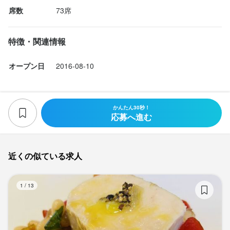
席数
73席
特徴・関連情報
オープン日
2016-08-10
かんたん30秒！
応募へ進む
近くの似ている求人
ト
1
/
13