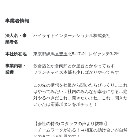
ワイン蒸しは別でオーダー。

お肉も美味しいし、飲み会需要ありです！
事業者情報
法人名・事
ハイライトインターナショナル株式会社
業者名
本社所在地
東京都練馬区豊玉北5-17-21 レヴァンテ3-2F
事業内容・
飲食店とか食肉卸とか屋台とかやってもす

業種
フランチャイズ本部も少しばかりやってもす

この先の構想を社長から聞いたらびっくり…これ
はやってみたい…社内のみんなが幸せになる…絶
対やるべきだこれ…聞きたいよね…これ…聞きた
いかたは応募ボタンをポチッと！

【会社の特長(スタッフの声より抜粋)】

・チームワークがある！→相互の助け合いが自然
とできている社風です！
