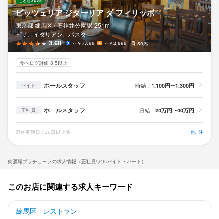
ピッツェリア ジターリア ダ フィリッポ
東京都 練馬区 /
石神井公園
駅
251m
ピザ、イタリアン、パスタ
3.68
～￥7,999
～￥2,999
50席
食べログ評価 3.5以上
ホールスタッフ
時給：
1,100円〜1,300円
バイト
ホールスタッフ
月給：
24万円〜40万円
正社員
最終更新日：30日以上前
他1件
肉酒場ブラチョーラの求人情報（正社員/アルバイト・パート）
このお店に関連する求人キーワード
練馬区 - レストラン