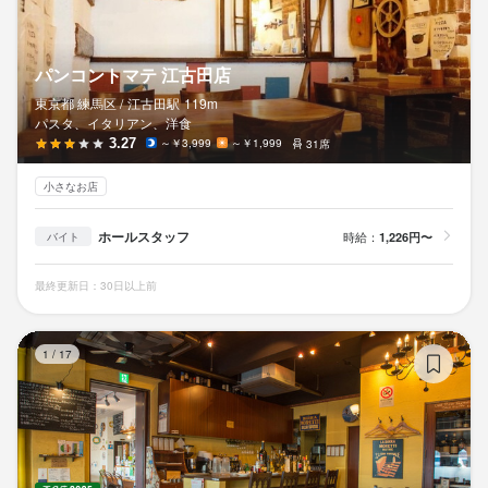
パンコントマテ 江古田店
東京都 練馬区 /
江古田
駅
119m
パスタ、イタリアン、洋食
3.27
～￥3,999
～￥1,999
31席
小さなお店
ホールスタッフ
時給：
1,226円〜
バイト
最終更新日：30日以上前
ピ
1
/
17