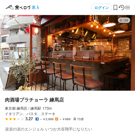
応募画面へ進む
応募画面へ進む
応募画面へ進む
応募画面へ進む
応募画面へ進む
応募画面へ進む
応募画面へ進む
応募画面へ進む
応募画面へ進む
メニュー
ログイン
4
/
23
ログイン・無料会員登録
食べログ求人TOP
求人検索
マイページ管理
閲覧履歴
肉酒場ブラチョーラ 練馬店
東京都 練馬区 /
練馬
駅
173m
気になる求人
イタリアン、パスタ、ステーキ
3.27
～￥3,999
～￥999
73席
検索履歴・保存した条件
涙涙の涙のエンジェル いつか大谷翔平になりたい