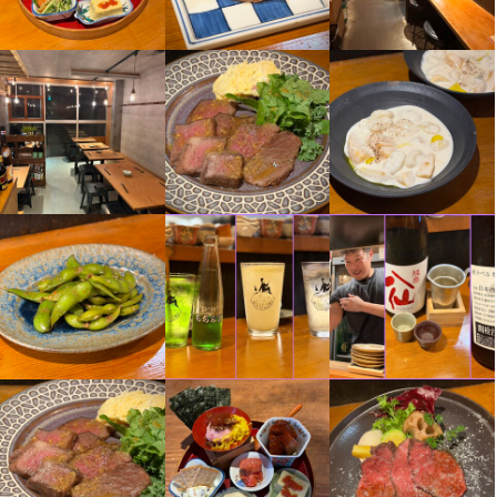
勤務時間
☆週3日～勤務OK！（時間・曜日応相談）

☆フルタイムで働ける方は、特に大歓迎！

☆午後のみOK！（昼～夕方まで入れる方歓迎）

☆ランチのみ・ディナーのみOK

☆平日のみ（土日祝休み）もOK

⭐︎平日ランチタイム、土日入れる方大歓迎！
ランチタイムのみ勤務OK
終電考慮あり
ダブルワーク・副業OK
フルタイム歓迎
時短社員制度あり
長期勤務歓迎
週1日からOK
週2日からOK
週4日以上OK
シフト制
固定シフト制(決まった時間・曜日に働ける)
自由シフト制(毎回、時間・曜日を選べる)
休日・休暇
半月ごとのシフト制
月8日以上休みあり
平日のみ勤務OK(土日休み)
土日祝のみ勤務OK
産休・育休制度あり