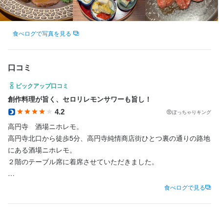
待遇
食べログで写真を見る
✧₊⁎ ⁎⁺˳✧༚˚✧₊⁎ ⁎⁺˳✧༚˚✧₊˚

★1日3時間～シフト自由!!

口コミ
★服装・髪色・ネイル・ピアス自由!!

★フリーター・Wワーク・ 主婦（夫）さん活躍中！

ピックアップ口コミ
★絶品まかないつき!!

★未経験大歓迎！

創作料理が旨く、セロリレモンサワーも旨し！
✧₊⁎ ⁎⁺˳✧༚˚✧₊⁎ ⁎⁺˳✧༚˚✧₊˚
4.2
ぽっちゃりキング
まかない・食事補助あり
制服貸与
生産者への訪問研修あり
高円寺　酒場ニホレモ。

社内イベントあり(旅行、BBQ等)
社員登用制度あり
独立実績あり
髪型自由
高円寺北口から徒歩5分、高円寺純情商店街ひとつ裏の通りの路地
服装自由
ひげOK
ネイルOK
ピアスOK
にある酒場ニホレモ。

２階のテーブル席に着席させていただきました。

特徴
●いただいた呑みもの

食べログで見る
学歴不問
未経験者歓迎
独立希望者歓迎
新卒歓迎
第二新卒歓迎
・ハートランド生ビール

フリーター歓迎
大学生歓迎
主婦・主夫歓迎
女性活躍中
ブランクOK
・自家製レモンスカッシュ

駅チカ(徒歩5分以内)
個人経営(2店舗以内)
スタッフの平均年齢20代
採用予定10名以上
応募者全員と面接
面接1回