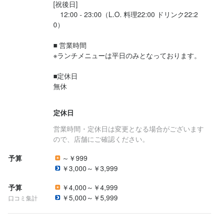
[祝後日]

焼酎の知識
リキュール・スピリッツの知識
肉の知識
魚の知識
野菜の知識
　12:00 - 23:00（L.O. 料理22:00 ドリンク22:2
店舗運営
メニュー開発
仕入れ・食材の目利き
0）

■ 営業時間

求める人物像
※ランチメニューは平日のみとなっております。

■定休日

・お酒が大好きな方

無休

・高円寺で働いてみたい方

・新しい仲間が欲しい方

・居酒屋が大好きな方

定休日
・昼だけ・夜だけ働きたい方
営業時間・定休日は変更となる場合がございます
ので、店舗にご確認ください。
予算
～￥999
お店の採用担当者からのメッセージ
￥3,000～￥3,999
少しでも興味をお持ちでしたら、ぜひお気軽にご応募ください。

予算
￥4,000～￥4,999
一度、カジュアルにお話しましょう。ご応募を心よりお待ちして
￥5,000～￥5,999
口コミ集計
おります。