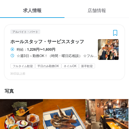
応募履歴
3
 / 
4
求人情報
店舗情報
WEB履歴書
酒場ニホレモ
アルバイト・パート
ホールスタッフ・サービススタッフ
スカウト・メルマガ受信設定
アルバイト・パート
ホールスタッフ・サービススタッフ
ヘルプ・お問い合わせフォーム
ホールスタッフ・サービススタッフ
時給：
1,226円〜1,600円
☆週3日～勤務OK！（時間・曜日応相談） ☆フルタイムで働ける方は、特に大歓迎！ ☆午後のみOK！（昼～夕方まで入れる方歓迎） ☆ランチのみ・ディナーのみOK ☆平日のみ（土日祝休み）もOK ⭐︎平日ランチタイム、土日入れる方大歓迎！
掲載をご検討の店舗様へ
時給
1,226円〜1,600円
食べログ求人PRESS
フルタイム歓迎
平日のみ勤務OK
ネイルOK
新卒歓迎
昇給あり
交通費支給
扶養内勤務OK
30日以上前
プライバシーポリシー
研修期間
利用規約
写真
成長に応じて時給アップします！

企業情報
給与補足
交通費支給