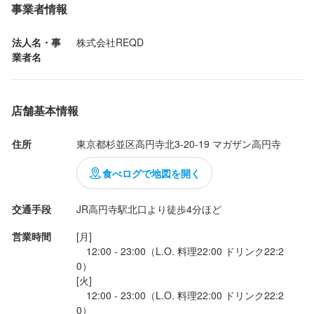
・大人のラムらフルーラ・ラフランス

事業者情報
・日本酒（LOHA、楽）

・薬膳スパイスレモンサワー

法人名・事
株式会社REQD
仕事内容
・大人のラムネフルーラ（ラフランス）

業者名
・本気のレモンセロリサワー

■仕事内容

・秩父コーラ

・塩レモントマトサワー

ホール・キッチン補助をお願いします。

店舗基本情報
 • 席案内・注文対応

店名にもあるように、レモンサワーがいろいろあって、その中か
 • 料理の提供

住所
東京都杉並区高円寺北3-20-19 マガザン高円寺
ら選べます。

 • 簡単な盛り付け

一番目を引いたのは、レモンセロリサワー。セロリとレモンがど
 • ドリンク作り

食べログで地図を開く
のように味を出すのか。実際いただくと、セロリの味が濃厚で繊
 • 片付け・洗い物

維質もしっかり入っており、セロリ好きにはおすすめです。

 • 慣れてきたら調理補助もお願いします

交通手段
JR高円寺駅北口より徒歩4分ほど
日本酒は、LOHAと楽、吞んだことないお酒をいただきました。

営業時間
[月]

最初は簡単な内容からスタート。

　12:00 - 23:00（L.O. 料理22:00 ドリンク22:2
●いただいた食べ物

“やってみたい”と言ってくれた方には、できる範囲でどんどん任せ
0）

・赤海老と...
ます。

[火]

　12:00 - 23:00（L.O. 料理22:00 ドリンク22:2
0）
