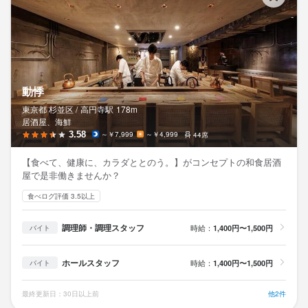
動悸
東京都 杉並区 /
高円寺
駅
178m
居酒屋、海鮮
3.58
～￥7,999
～￥4,999
44席
【食べて、健康に、カラダととのう。】がコンセプトの和食居酒
屋で是非働きませんか？
食べログ評価 3.5以上
調理師・調理スタッフ
時給：
1,400円〜1,500円
バイト
ホールスタッフ
時給：
1,400円〜1,500円
バイト
最終更新日：30日以上前
他2件