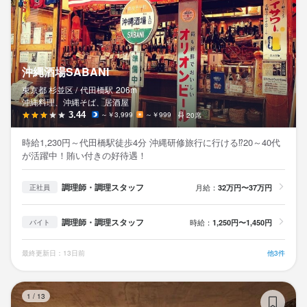
沖縄酒場SABANI
東京都 杉並区 /
代田橋
駅
206m
沖縄料理、沖縄そば、居酒屋
3.44
～￥3,999
～￥999
20席
時給1,230円～代田橋駅徒歩4分 沖縄研修旅行に行ける⁉20～40代
が活躍中！賄い付きの好待遇！
調理師・調理スタッフ
月給：
32万円〜37万円
正社員
調理師・調理スタッフ
時給：
1,250円〜1,450円
バイト
最終更新日：13日前
他3件
動
1
/
13