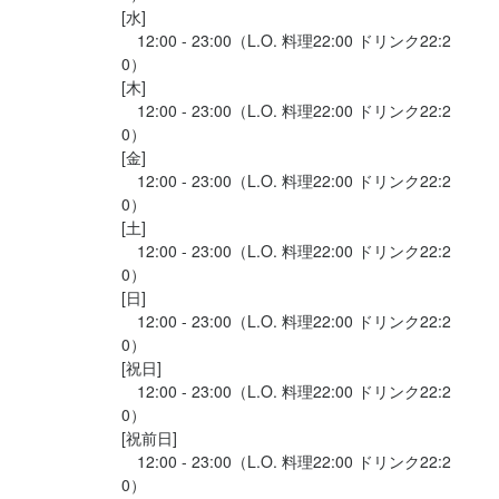
[水]

　12:00 - 23:00（L.O. 料理22:00 ドリンク22:2
0）

この仕事のおすすめポイント
[木]

■こんな方に向いています

　12:00 - 23:00（L.O. 料理22:00 ドリンク22:2
 • 落ち着いた雰囲気のお店で働きたい

0）

[金]

 • てきぱき動くのが好き

　12:00 - 23:00（L.O. 料理22:00 ドリンク22:2
 • 指示待ちではなく「これやります」と言えるタイプ

0）

 • 気づいたことを自然に行動に移せる

[土]

 • 家庭と両立しながら無理なく働きたい

　12:00 - 23:00（L.O. 料理22:00 ドリンク22:2
 • 主婦（夫）・フリーター・Wワークの方も歓迎

0）

 • 真面目にコツコツ取り組める方

[日]

　12:00 - 23:00（L.O. 料理22:00 ドリンク22:2
0）

“落ち着きのある現場で、主体性を持って働きたい人”が

[祝日]

　12:00 - 23:00（L.O. 料理22:00 ドリンク22:2
0）

[祝前日]

身に付くスキル
　12:00 - 23:00（L.O. 料理22:00 ドリンク22:2
0）

包丁さばき
盛り付け技術
カクテル技法
ワインの知識
日本酒の知識