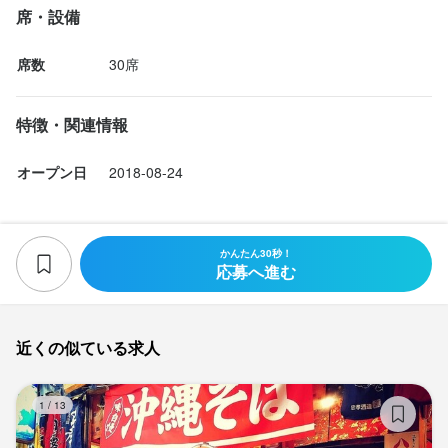
席・設備
席数
30席
店名
酒場ニホレモ
特徴・関連情報
勤務地
オープン日
2018-08-24
東京都杉並区高円寺北3-20-19 マガザン高円寺
連絡先
かんたん30秒！
035-356-7662
応募へ進む
法人名・事業者名
株式会社REQD
近くの似ている求人
沖
最終更新日2026/05/23
1
/
13