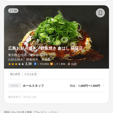
広
1
/
13
広島お好み焼き・鉄板焼き 倉はし 荻窪店
東京都 杉並区 /
荻窪
駅
323m
お好み焼き、鉄板焼き、居酒屋
3.39
～￥3,999
～￥1,999
16席
個人経営
小さなお店
ホールスタッフ
時給：
1,300円〜1,500円
バイト
最終更新日：30日以上前
酒場ニホレモの求人情報（アルバイト・パート）