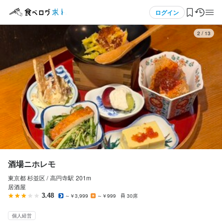
応募画面へ進む
メニュー
ログイン
3
/
13
ログイン・無料会員登録
食べログ求人TOP
求人検索
マイページ管理
閲覧履歴
酒場ニホレモ
東京都 杉並区 /
高円寺
駅
201m
気になる求人
居酒屋
3.48
～￥3,999
～￥999
30席
検索履歴・保存した条件
個人経営