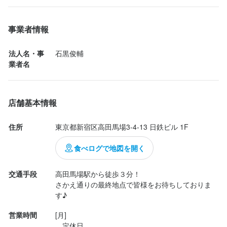
ださい。

　世界各地のビールが常時１０種類。樽が終わると次のに差し替
店名
えということで、いつ来ても新しいものに挑戦できます。

高田馬場ビール食堂
事業者情報
　ビール目当てで来てもいいお店なのですが、加えてフードメニ
法人名・事
石黒俊輔
勤務地
ューもおいしいのが素晴らしい。

業者名
東京都新宿区高田馬場3-4-13 日鉄ビル 1F
　名物のロティサリーチキンは絶妙の火の通りで柔らかく、塩味
の加減も丁度よくて本当においしいです。他には自家燻製ベーコ
連絡先
ンとフッシュ＆チップスが個人的には大当たりでした……。

店名
036-883-5004
店舗基本情報
高田馬場ビール食堂
　ビールだけでなくフードメニューもあれこれ試したいのです
住所
東京都新宿区高田馬場3-4-13 日鉄ビル 1F
法人名・事業者名
が、こちらのお店、料理の盛りつけが実に多...
勤務地
石黒俊輔
東京都新宿区高田馬場3-4-13 日鉄ビル 1F
食べログで地図を開く
連絡先
交通手段
高田馬場駅から徒歩３分！

最終更新日2026/06/16
036-883-5004
さかえ通りの最終地点で皆様をお待ちしておりま
す♪
法人名・事業者名
営業時間
[月]

石黒俊輔
　定休日
