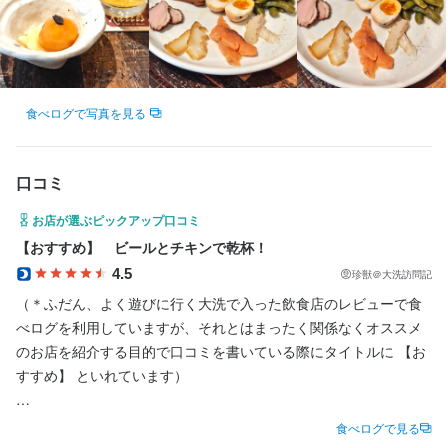
まずはお気軽にご応募ください。

・協調性のある人

・ビールが好きな人
店舗にて一度面接をさせていただき、（履歴書不要）

その後メールにて合否を決めさせていただきます。

選考の流れ
食べログで写真を見る
ご応募お待ちしてます(^ ^)！
応募後、原則2営業日以内に返信しております。1度の面接を経て
内定となります。
口コミ
お店の採用担当者からのメッセージ
お店が選ぶピックアップ口コミ
全国の中でもトップレベルに最先端なビールと出会える店です。

お店の採用担当者からのメッセージ
【おすすめ】　ビールとチキンで乾杯！
仕事終わりにはその中から好きな１杯を選んで飲めちゃいます♪

4.5
ビール、料理、接客にはしっかりと真面目に取り組んでおりま
珍獣＠大洗訪問記
す。

（＊ふだん、よく遊びに行く大洗で入った飲食店のレビューで食
お客さんに説明するための試飲は営業中でもどんどんしてくださ
比較的落ち着いた雰囲気の現在８年目のクラフトビールレストラ
べログを利用していますが、それとはまったく関係なくオススメ
い！

ンです。

のお店を紹介する目的で口コミを書いている際にタイトルに 【お
すすめ】 といれています）

将来的にお店を持ちたい方、しっかり働いてしっかり休むスタイ
ルが好きな方。

　最近クラフトビールにハマり、見かけるとたのむようになって
食べログで見る
ぜひ一度営業中にご来店いただき当店の雰囲気を体験してみてく
いたのですが、そんな中で見つけたお店でした。
