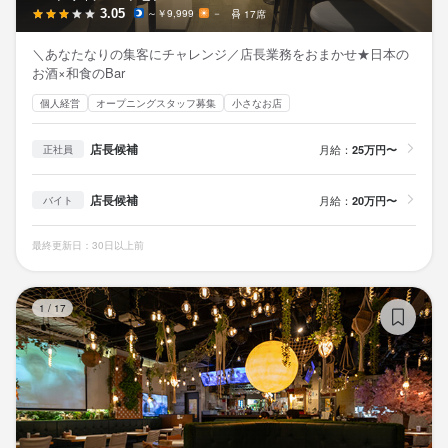
3.05
～￥9,999
－
17席
＼あなたなりの集客にチャレンジ／店長業務をおまかせ★日本の
お酒×和食のBar
個人経営
オープニングスタッフ募集
小さなお店
店長候補
月給：
25万円〜
正社員
店長候補
月給：
20万円〜
バイト
最終更新日：30日以上前
ダ
1
/
17