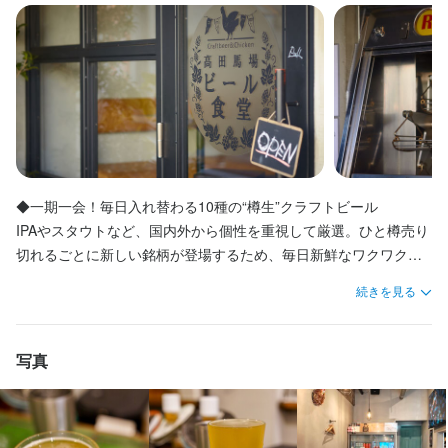
分のペースで安心して馴染んでいけます。
仕事内容
●接客

仕事内容
●配膳

主に調理、仕込み、メニュー考案等が中心ですが、オープンキッ
●会計

チンの調理スタッフなのでホール業務全般もしていただきます。
●ドリンク作成

●洗い物

●清掃

この仕事のおすすめポイント
◆一期一会！毎日入れ替わる10種の“樽生”クラフトビール

●仕込み

IPAやスタウトなど、国内外から個性を重視して厳選。ひと樽売り
完全週休二日制なのでプライベートは充実できます。
●調理補助など

切れるごとに新しい銘柄が登場するため、毎日新鮮なワクワク感
があります。日々の業務や試飲、仕事終わりの1杯を通じて、様々
続きを見る
★スタッフはビールの試飲もOK！

な銘柄の個性や知識が自然と身につきます。

身に付くスキル
「自分のお店を持ちたい！」という独立志向のある方歓迎!

包丁さばき
盛り付け技術
肉の知識
店舗運営
メニュー開発
働きながらお酒の勉強ができます♪
◆キャリア20年の料理長が手掛ける、ビールに寄り添う絶品ビス
写真
仕入れ・食材の目利き
トロ料理

専用グリルでジューシーに焼き上げる「大山鶏のロティサリーチ
応募資格
キン」や、名店仕込みの美しい「前菜盛合せ」など、ビールに合
応募資格
うレシピを徹底追求。本物の技術と知識が自然と身につく環境で