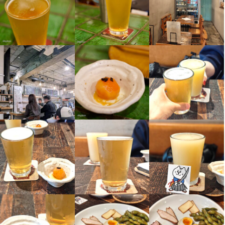
必須スキル・経験
す。
必須スキル・経験
コミュニケーション能力
コミュニケーション能力
飲食店での調理経験
飲食店での接客経験
ネイティブ相当の日本語でしっかり接客ができる方
■重要■

当店のご利用が１回以上ある方のみご応募ください。

歓迎スキル・経験
来たことない方は一度ご利用の上でご検討願います。

コミュニケーション能力
飲食店での調理経験
飲食店での接客経験
技術よりもやる気と真面目さが一番です。

よろしくお願いいたします。
歓迎スキル・経験
求める人物像
コミュニケーション能力
飲食店での調理経験
飲食店での接客経験
・20歳以上（酒場の為）

・まじめな人

・人に優しく出来る人

・ビール好きだと嬉しいです
求める人物像
・調理経験者優遇

・20歳以上（酒場の為）

選考の流れ
・まじめに働ける人
