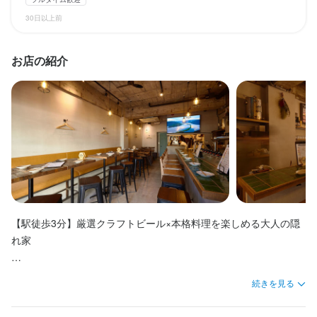
収入例
支払方法：月1回

30日以上前
入社半年で月給40万実績あり
交通費：別途全額支給
お店の紹介
勤務時間
勤務時間
週5日勤務（月休９日、完全週休2日制）

週１日以上、1日4時間以上

平日13:30～25:00

火～金曜日：18：00～25：00

土日祝10:30～25:00

土日曜：12：00〜25：00

※勤務時間は応相談

上記時間の中でシフトを組みます。
※終電後も働ける方優遇

長期勤務歓迎
シフト制
自由シフト制(毎回、時間・曜日を選べる)
※年末年始、土日祝出れる方優遇

【駅徒歩3分】厳選クラフトビール×本格料理を楽しめる大人の隠
れ家

休日・休暇
終電考慮あり
ダブルワーク・副業OK
フルタイム歓迎
長期勤務歓迎
週1日からOK
シフト制
固定シフト制(決まった時間・曜日に働ける)
さかえ通りの最終地点にある、天井が高く開放的でお洒落なお店
月休９日（完全週休２日制）

続きを見る
自由シフト制(毎回、時間・曜日を選べる)
年末年始は営業するため、振替として１月中旬あたりに毎年７日
です。ビアコーディネーターのオーナーが選ぶビールと、この道
間ほど連休を作ります。
20年の料理長が作る料理のペアリングが自慢。
