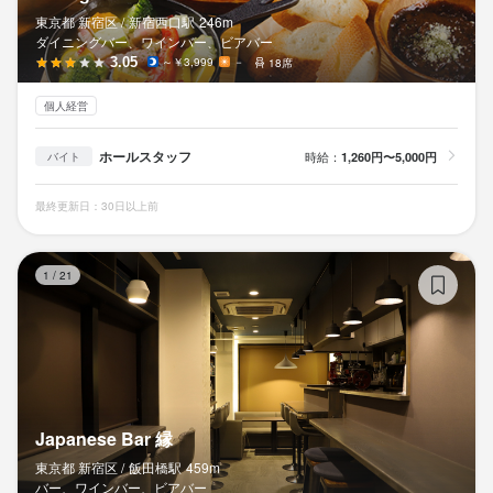
東京都 新宿区 /
新宿西口
駅
246m
ダイニングバー、ワインバー、ビアバー
3.05
～￥3,999
－
18席
個人経営
ホールスタッフ
時給：
1,260円〜5,000円
バイト
最終更新日：30日以上前
Ja
1
/
21
Japanese Bar 縁
東京都 新宿区 /
飯田橋
駅
459m
バー、ワインバー、ビアバー