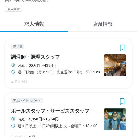
応募履歴
3
3
 / 
 / 
5
4
個人経営
WEB履歴書
高田馬場ビール食堂
高田馬場ビール食堂
求人情報
店舗情報
正社員
アルバイト・パート
調理師・調理スタッフ
ホールスタッフ・サービススタッフ
スカウト・メルマガ受信設定
ヘルプ・お問い合わせフォーム
正社員
調理師・調理スタッフ
ホールスタッフ・サービススタッフ
調理師・調理スタッフ
掲載をご検討の店舗様へ
月給
時給
350,000円〜450,000円
1,350円〜1,750円
月給：
35万円〜45万円
食べログ求人PRESS
週5日勤務（月休９日、完全週休2日制） 平日13:30～25:00 土日祝10:30～25:00 上記時間の中でシフトを組みます。
昇給あり
昇給あり
住宅手当あり
交通費支給
給与手渡しOK
交通費支給
給与手渡しOK
プライバシーポリシー
30日以上前
試用期間
研修期間
利用規約
研修期間１〜２ヶ月（その間は給与マイナス２万円。習得度、経
研修期間〜30日程度（時給¥1226）
験考慮します）
アルバイト・パート
企業情報
給与補足
ホールスタッフ・サービススタッフ
給与補足
※22時以降給与25%アップ

時給：
1,350円〜1,750円
年末年始手当あり、家賃手当2万円、引越し補助（敷金礼金全額支
週１日以上、1日4時間以上 火～金曜日：18：00～25：00 土日曜：12：00〜25：00 ※勤務時間は応相談 ※終電後も働ける方優遇 ※年末年始、土日祝出れる方優遇 フルタイム勤務も大歓迎！！
給）
・年末年始（12/31〜1/3）出勤出来る方は"期間中500円時給UP"

フルタイム歓迎