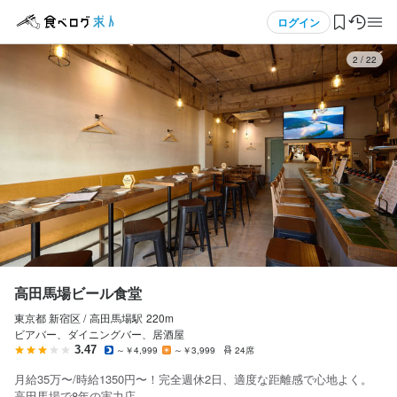
応募画面へ進む
応募画面へ進む
メニュー
ログイン
3
/
22
ログイン・無料会員登録
食べログ求人TOP
求人検索
マイページ管理
閲覧履歴
高田馬場ビール食堂
東京都 新宿区 /
高田馬場
駅
220m
気になる求人
ビアバー、ダイニングバー、居酒屋
3.47
～￥4,999
～￥3,999
24席
検索履歴・保存した条件
月給35万〜/時給1350円〜！完全週休2日、適度な距離感で心地よく。
高田馬場で8年の実力店。