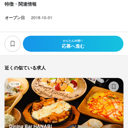
特徴・関連情報
オープン日
2018-10-01
かんたん30秒！
応募へ進む
近くの似ている求人
Di
1
/
13
Dining Bar HANABI