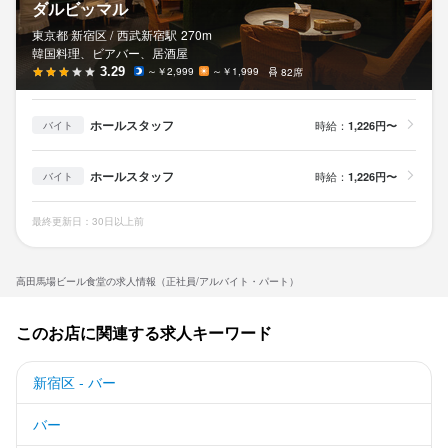
ダルビッマル
東京都 新宿区 /
西武新宿
駅
270m
韓国料理、ビアバー、居酒屋
3.29
～￥2,999
～￥1,999
82席
ホールスタッフ
時給：
1,226円〜
バイト
ホールスタッフ
時給：
1,226円〜
バイト
最終更新日：30日以上前
高田馬場ビール食堂の求人情報（正社員/アルバイト・パート）
このお店に関連する求人キーワード
新宿区 - バー
バー