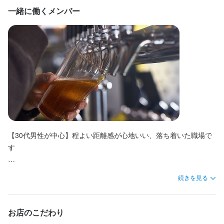
カフェのように入りやすい雰囲気でありながら、高田馬場らしか
月8日以上休みあり
完全週休2日制
特別休暇あり
休日・休暇
一緒に働くメンバー
らぬ落ち着いた高揚感を味わえる空間で、お客様に「美味しい体
月曜店休
験」を一緒にご提供しませんか？
待遇
・社会保険完備

待遇
・年1回健康診断

・引越し手当（敷金礼金全額支給）※条件あり

・お疲れビール支給

・家賃手当（２万円）※条件あり

・交通費全額支給

・お疲れビール支給

・エプロン貸与

・交通費全額支給

・髪色、ヒゲ、服装、ピアス等だいたい自由です（清潔感第一）

・エプロン貸与

・髪色、ヒゲ、服装、ピアス等だいたい自由ですがネイルは不可
【30代男性が中心】程よい距離感が心地いい、落ち着いた職場で
社会保険完備
社員登用制度あり
髪型自由
服装自由
ひげOK
ピアスOK
す

まかない・食事補助あり
社会保険完備
制服貸与
髪型自由
服装自由
ひげOK
ピアスOK
現在は30代の男性スタッフを中心に活躍中。「みんなでワイワイ
特徴
続きを見る
和気あいあい」というよりは、お互いの時間や仕事を尊重し合
履歴書不要
学歴不問
未経験者歓迎
大学生歓迎
駅チカ(徒歩5分以内)
う、適度な距離感を保っています。

特徴
個人経営(2店舗以内)
面接1回
煩わしい人間関係のストレスがなく、自分の業務に集中して居心
お店のこだわり
独立希望者歓迎
フリーター歓迎
ブランクOK
駅チカ(徒歩5分以内)
地よく働ける環境です。もちろんフォロー体制は万全なので、自
個人経営(2店舗以内)
面接1回