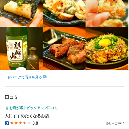
ホール業務全般もお任せします。

名物料理も盛りだくさん。接客や仕込み、仲間とのコミュニケー
ションなどお金を稼ぎながら沢山のことを学べます。
【店長業務】

・シフト管理、シフト作成

・チームビルディング

身に付くスキル
・売上、原価管理

・発注業務
包丁さばき
飾り包丁
盛り付け技術
高級食材の知識
ワインの知識
日本酒の知識
焼酎の知識
ウイスキーの知識
肉の知識
魚の知識
野菜の知識
チーズの知識
サービスマナー
出店開業ノウハウ
店舗運営
メニュー開発
仕入れ・食材の目利き
この仕事のおすすめポイント
楽しく働けるワンランク上の鉄板酒場です☆

食べログで写真を見る
応募資格
美味しい料理と活気のある店内

もつ鍋や手羽先、グルテンフリーのお好み焼きなど

必須スキル・経験
名物料理も盛りだくさん。

口コミ
コミュニケーション能力
接客や仕込み、仲間とのコミュニケーションなど

お店が選ぶピックアップ口コミ
未経験歓迎、飲食店の接客スキルはどんな職種にも役に立ちま
お金を稼ぎながら沢山のことを学べます。

す！

人にすすめたくなるお店
コミュニケーション能力を磨きたい、内気な自分を変えたい！そ
【独立希望者歓迎】

3.8
しーこ1616
んな想いの人もしっかりサポートしますので仕事を通じて共に成