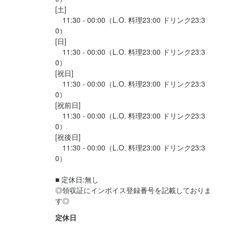
・人と話すのが好きな方

[土]

・チームで働くことに意欲的な方

　11:30 - 00:00（L.O. 料理23:00 ドリンク23:3
・食べることが好きな方

0）

[日]

・成長したい方

　11:30 - 00:00（L.O. 料理23:00 ドリンク23:3
0）

[祝日]

　11:30 - 00:00（L.O. 料理23:00 ドリンク23:3
選考の流れ
0）

[祝前日]

応募後、原則2営業日以内にご返信します。

　11:30 - 00:00（L.O. 料理23:00 ドリンク23:3
1回の面接を経て内定となります。

0）

お店の空気感を確認していただきたいので、Web面接は行ってい
[祝後日]

ません。

　11:30 - 00:00（L.O. 料理23:00 ドリンク23:3
実際に店舗にお越しいただいての面接となります。
0）

■ 定休日:無し

◎領収証にインボイス登録番号を記載しておりま
お店の採用担当者からのメッセージ
す◎
少しでも興味がありましたら、面接でまずはお話しましょう。

定休日
是非お気軽にご応募下さい。
