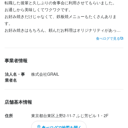
独立志願者様には鉄板焼きの深い知識や仕入れ業者の紹介、店舗
転職した後輩と久しぶりの食事会に利用させてもらいました。

長してみませんか？
内容のノウハウなど全て伝授致します。外食業界を盛り上げてい
お通しから美味しくてワクワクです。

きましょう。

歓迎スキル・経験
お好み焼きだけじゃなくて、鉄板焼メニューもたくさんありま
す。

コミュニケーション能力
【成長＆成果に応じた昇給アリ】

お好み焼きはもちろん、頼んだお料理はオリジナリティがあって
目標の達成度合いやスキルアップの度合いによって、給与はどん
どれも美味しかったです。

食べログで見る
どんアップしていきます。毎月のインセンティブ手当もあるの
次は串焼きとホルモン焼きそばを食べなくては。

で、毎日モチベーション高く働ける環境です。

求める人物像
絶対またすぐ行きたいリスト入りです。

事業者情報
素直で明るい人。食べること、笑うことが好きな人★人に喜んで
【固定休み可能＆長期休暇アリ】

もらうのが好きな人、そんなあなたを満たすお店を目指してま
土曜、日曜日を固定で休むなどの希望を叶えられます。夏季休
法人名・事
株式会社GRAIL
す！
暇、年末年始など長期休暇も取得できます。
業者名
お店の採用担当者からのメッセージ
身に付くスキル
店舗基本情報
少しでも興味がありましたら、面接で色々話しましょう★ご応募
包丁さばき
飾り包丁
盛り付け技術
高級食材の知識
英会話
ワインの知識
是非お待ちしております。
日本酒の知識
焼酎の知識
ウイスキーの知識
肉の知識
魚の知識
野菜の知識
住所
東京都台東区上野2-11-7 ふじ芳ビル 1・2F
チーズの知識
サービスマナー
出店開業ノウハウ
店舗運営
メニュー開発
仕入れ・食材の目利き
食べログで地図を開く