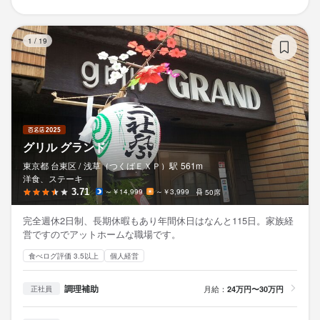
グ
1
/
19
グリル グランド
東京都 台東区 /
浅草（つくばＥＸＰ）
駅
561m
洋食、ステーキ
3.71
～￥14,999
～￥3,999
50席
完全週休2日制、長期休暇もあり年間休日はなんと115日。家族経
営ですのでアットホームな職場です。
食べログ評価 3.5以上
個人経営
調理補助
月給：
24万円〜30万円
正社員