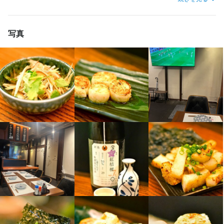
まかない・食事補助あり
社会保険完備
制服貸与
社員登用制度あり
粉物の匂いがつくなども最小限。かわいい＆かっこいいバイトの
待遇
独立支援制度あり
独立実績あり
髪型自由
ひげOK
ネイルOK
ピアスOK
先輩が多数在籍中★

こだわりの鉄板おつまみやグルテンフリーのお好み焼きなど、ま
・契約期間の定めなし

写真
・社会保険完備(厚生年金・雇用保険・健康保険・労災保険)

かないが無料で召し上がれます！
特徴
履歴書不要
学歴不問
未経験者歓迎
独立希望者歓迎
新卒歓迎
まかない・食事補助あり
社会保険完備
制服貸与
研修制度あり
海外研修あり
フリーター歓迎
大学生歓迎
主婦・主夫歓迎
女性活躍中
生産者への訪問研修あり
社内イベントあり(旅行、BBQ等)
独立支援制度あり
スタッフの平均年齢20代
面接1回
独立実績あり
髪型自由
ひげOK
ネイルOK
ピアスOK
仕事内容
特徴
開店前の仕込み、ホール清掃、ご案内、オーダー受付、ドリンク
履歴書不要
学歴不問
未経験者歓迎
独立希望者歓迎
新卒歓迎
第二新卒歓迎
Uターン・Iターン歓迎
フリーター歓迎
女性活躍中
ブランクOK
作成、接客などホール全般をお任せします。

スタッフの平均年齢20代
面接1回
興味のある方、経験者は調理のお仕事も丁寧に教えます！
仕事内容
この仕事のおすすめポイント
勤務時間により開店前の仕込み、営業中の調理補助、鉄板焼きの
楽しく働けるワンランク上の鉄板酒場です☆美味しい料理と活気
調理、その他の調理、洗い場はもちろん

のある店内、もつ鍋や手羽先、グルテンフリーのお好み焼きなど