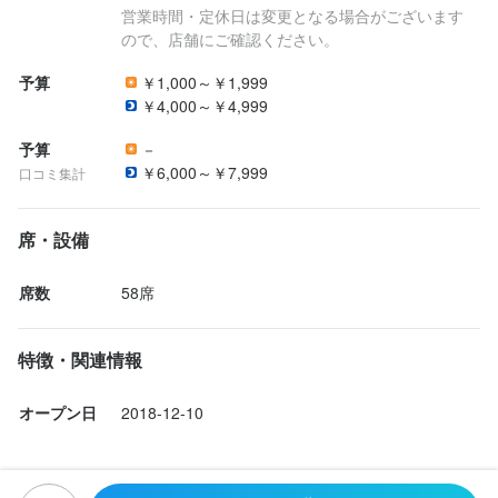
営業時間・定休日は変更となる場合がございます
履歴書不要にてお待ちしております。
ので、店舗にご確認ください。
予算
￥1,000～￥1,999
￥4,000～￥4,999
予算
－
店名
￥6,000～￥7,999
口コミ集計
創作鉄板じゅうじゅう
席・設備
勤務地
東京都台東区上野2-11-7 ふじ芳ビル 1・2F
席数
58席
法人名・事業者名
株式会社GRAIL
特徴・関連情報
オープン日
2018-12-10
最終更新日2026/04/04