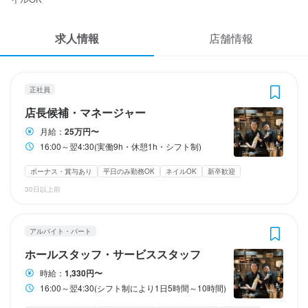
応募履歴
3
3
 / 
 / 
5
3
求人情報
WEB履歴書
店舗情報
創作鉄板じゅうじゅう
創作鉄板じゅうじゅう
正社員
アルバイト・パート
店長候補・マネージャー
ホールスタッフ・サービススタッフ
スカウト・メルマガ受信設定
正社員
ヘルプ・お問い合わせフォーム
店長候補・マネージャー
店長候補・マネージャー
ホールスタッフ・サービススタッフ
月給：
25万円〜
掲載をご検討の店舗様へ
月給
時給
250,000円〜
1,330円〜
16:00～翌4:30(実働9h・休憩1h・シフト制)
食べログ求人PRESS
ボーナス・賞与あり
ボーナス・賞与あり
昇給あり
昇給あり
交通費支給
交通費支給
資格手当・スキル手当あり
給与手渡しOK
扶養内勤務OK
ボーナス・賞与あり
平日のみ勤務OK
ネイルOK
新卒歓迎
インセンティブあり
プライバシーポリシー
給与手渡しOK
給与前払いOK
30日以上前
給与補足
利用規約
固定残業代
交通費支給　1日1000円まで
月20時間分の固定残業代３万円含む
企業情報
アルバイト・パート
収入例
ホールスタッフ・サービススタッフ
給与補足
時給1330円　週4日勤務　16:00～23:00

昇給年2回
月収約18万円

時給：
1,330円〜
16:00～翌4:30(シフト制により1日5時間～10時間)
収入例
時給1330円　週3日勤務　23:00～4:30
