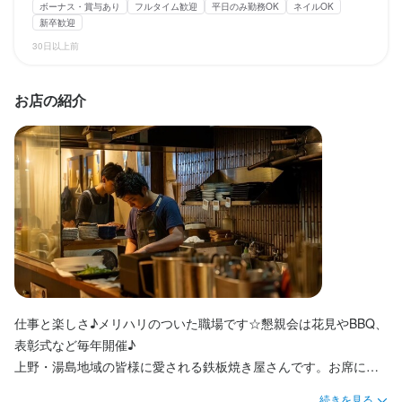
ボーナス・賞与あり
フルタイム歓迎
平日のみ勤務OK
ネイルOK
月収約13万円
入社　4年目　部長　年収600万　（月収48万円＋賞与）

新卒歓迎
30日以上前
入社　1年目　店長（20代前半）　年収500万　（月収4０万円＋
賞与）
勤務時間
お店の紹介
16:00～翌4:30(シフト制により1日5時間～10時間)
勤務時間
終電考慮あり
ダブルワーク・副業OK
フルタイム歓迎
長期勤務歓迎
週1日からOK
週2日からOK
週4日以上OK
シフト制
16:00～翌4:30(実働9h・休憩1h・シフト制)
固定シフト制(決まった時間・曜日に働ける)
自由シフト制(毎回、時間・曜日を選べる)
終電考慮あり
ダブルワーク・副業OK
時短社員制度あり
長期勤務歓迎
シフト制
固定シフト制(決まった時間・曜日に働ける)
自由シフト制(毎回、時間・曜日を選べる)
休日・休暇
2週間ごとのシフト制
休日・休暇
平日のみ勤務OK(土日休み)
土日祝のみ勤務OK
夏季休暇あり
年末年始休暇あり
週休2日制/夏季休暇4日/年末年始休暇4日/
仕事と楽しさ♪メリハリのついた職場です☆懇親会は花見やBBQ、
表彰式など毎年開催♪

月8日以上休みあり
待遇
平日のみ勤務OK(土日休み)
完全週休2日制
夏季休暇あり
年末年始休暇あり
特別休暇あり
上野・湯島地域の皆様に愛される鉄板焼き屋さんです。お席に鉄
社会保険完備
板がついていないので、勤務していても

続きを見る