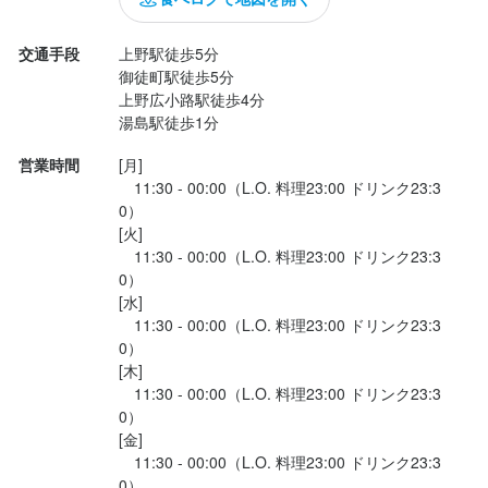
応募資格
交通手段
上野駅徒歩5分

御徒町駅徒歩5分

店名
必須スキル・経験
上野広小路駅徒歩4分

創作鉄板じゅうじゅう
湯島駅徒歩1分
コミュニケーション能力
勤務地
営業時間
[月]

未経験歓迎、飲食店の接客スキルはどんな職種にも役に立ちま
東京都台東区上野2-11-7 ふじ芳ビル 1・2F
　11:30 - 00:00（L.O. 料理23:00 ドリンク23:3
す！

0）

コミュニケーション能力を磨きたい、内気な自分を変えたい！そ
[火]

んな想いの人もしっかりサポートしますので仕事を通じて共に成
法人名・事業者名
　11:30 - 00:00（L.O. 料理23:00 ドリンク23:3
長してみませんか？
株式会社GRAIL
0）

[水]

歓迎スキル・経験
　11:30 - 00:00（L.O. 料理23:00 ドリンク23:3
最終更新日2026/04/01
飲食店での調理経験
0）

[木]

　11:30 - 00:00（L.O. 料理23:00 ドリンク23:3
0）

求める人物像
[金]

　11:30 - 00:00（L.O. 料理23:00 ドリンク23:3
・楽しいことが好きな方

0）
