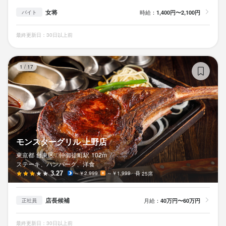
女将
時給：
1,400円〜2,100円
バイト
最終更新日：30日以上前
モ
1
/
17
モンスターグリル 上野店
東京都 台東区 /
仲御徒町
駅
102m
ステーキ、ハンバーグ、洋食
3.27
～￥2,999
～￥1,999
25席
店長候補
月給：
40万円〜60万円
正社員
最終更新日：30日以上前