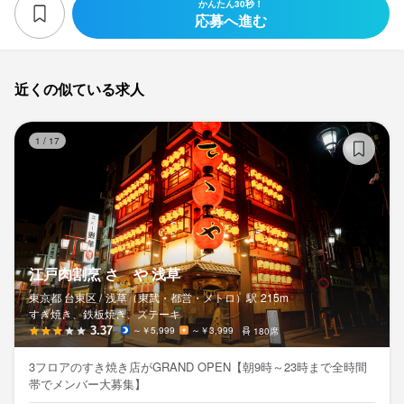
かんたん30秒！
応募へ進む
近くの似ている求人
江
1
/
17
江戸肉割烹 さゝや 浅草
東京都 台東区 /
浅草（東武・都営・メトロ）
駅
215m
すき焼き、鉄板焼き、ステーキ
3.37
～￥5,999
～￥3,999
180席
3フロアのすき焼き店がGRAND OPEN【朝9時～23時まで全時間
帯でメンバー大募集】