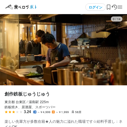
応募画面へ進む
応募画面へ進む
メニュー
ログイン
3
/
14
ログイン・無料会員登録
食べログ求人TOP
求人検索
マイページ管理
閲覧履歴
創作鉄板じゅうじゅう
東京都 台東区 /
湯島
駅
225m
気になる求人
鉄板焼き、居酒屋、スポーツバー
3.24
～￥4,999
～￥1,999
58席
検索履歴・保存した条件
楽しい先輩方が多数在籍★人の魅力に溢れた職場です☆給料手渡し：ネ
イルOK