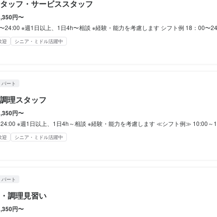
はあるけど、勤務地が自宅から遠くて通えない…」

タッフ・サービススタッフ
しいから終電ギリギリまで働きたい！

30　週5勤務　

30

びのびと働けるよう、会社が全面的に支援いたします！

にもお応えします。

働きたいけど、夜は早めに帰りたい！

1,350円〜
柔軟な対応・ご相談が可能ですので面接時に話しましょう！
にもお応えします。

しいから終電ギリギリまで働きたい！

 ※週1日以上、1日4h〜相談 ※経験・能力を考慮します シフト例 18：00〜24：00 19：00〜23：30 深夜時給が欲しいから終電ギリギリまで働きたい！ そんなご要望にもお応えします。 勤務時間は柔軟な対応・ご相談が可能ですの
トを重視する方は…】

柔軟な対応・ご相談が可能ですので面接時に話しましょう！
にもお応えします◎

み勤務OK
終電考慮あり
ダブルワーク・副業OK
フルタイム歓迎
歓迎
シニア・ミドル活躍中
わりますが、月8～9日休みの取得も可能です！

み勤務OK
ダブルワーク・副業OK
フルタイム歓迎
時にて

柔軟な対応・ご相談が可能ですので面接時に話しましょう！
ダブルワーク・副業OK
フルタイム歓迎
休暇
の方々にはしっかりと休んでほしい」という社長の想いから、しっかり
休暇
・パート
勤があった場合も、振替休日が必ずございますのでご安心ください。
調理スタッフ
/3はお休み
休暇
/3はお休み
1,350円〜
り
週1日以上、1日4h～相談 ※経験・能力を考慮します ≪シフト例≫ 10:00～16:00 週3勤務 10:00～21:00 週5勤務 11:30～22:30 週5勤務 フルタイムで働きたいけど、夜は早めに帰りたい！ そんなご要望にもお応えします。 勤務時間は柔軟な対応・ご相談が可能
り
/3はお休み

フ（25歳）

歓迎
シニア・ミドル活躍中
3：00～24：00　×23日

り
約52H

ないあり



ないあり

+15200円 

・パート
あり（紹介1名につき5000円！！）



　 +7000円

た日は大入り手当あり(1日500円)
あり

・調理見習い
た日は大入り手当あり(1日500円)
ないあり

-----------

1,350円〜
補助あり
制服貸与
社員登用制度あり
髪型自由

