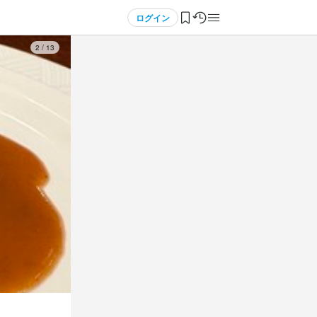
ログイン
3
/
13
ンティブあり