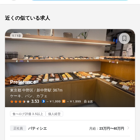
法人名・事業者名
有限会社アニメワールドスター
近くの似ている求人
Pr
最終更新日2026/04/11
1
/
13
Preference
東京都 中野区 /
新中野
駅
367m
ケーキ、パン、カフェ
3.53
～￥1,999
～￥1,999
8席
食べログ評価 3.5以上
個人経営
パティシエ
月給：
23万円〜40万円
正社員