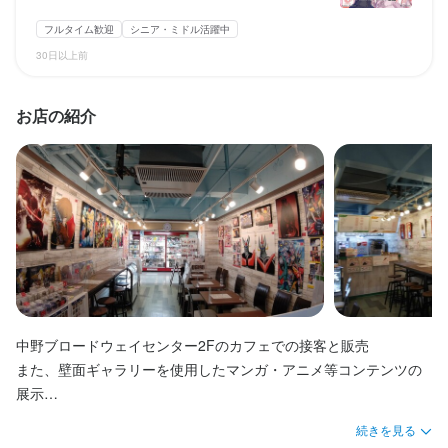
交通費支給：1日1000円まで

交通費支給：1日1000円まで

フルタイム歓迎
シニア・ミドル活躍中
飲食店スキル（キッチンスキル／ホールスキル）以外に、キャラ
飲食店スキル（キッチンスキル／ホールスキル）以外に、キャラ
クターデザインやillustrator／Photoshopの能力・経験等を考慮の
クターデザインやillustrator／Photoshopの能力・経験等を考慮の
30日以上前
上、優遇します。
上、優遇します。
お店の紹介
収入例
収入例
時給1,226円、週2日、1日6時間勤務

時給1,226円、［週2日、1日【3時間】勤務］

月々約8万円の収入（※週3日勤務／月4週間換算で計算した目安金
※短時間希望者向けの専用求人です※

額）
月々【約4万円】の収入（※週3日勤務／月4週間換算で計算した目
安金額）
勤務時間
勤務時間
12：30～18：30（土日1日以上の勤務を必須、基本曜日固定制、
週2日以上～OK）

①12：30～15：30

※特別営業日などは、希望に応じて前後に追加シフトも可能／個別
②15:30～18：30

中野ブロードウェイセンター2Fのカフェでの接客と販売

にご相談しています

③その他6時間未満の勤務

また、壁面ギャラリーを使用したマンガ・アニメ等コンテンツの
※土日1日以上の勤務を必須、基本曜日固定制、週2日以上～OK）

展示

【日曜日ご勤務の方：積極的に募集中！】
※短時間希望者向けの専用求人です※

それらに関係した商品販売

※特別営業日などは、希望に応じて前後に追加シフトも可能／個別
続きを見る
終電考慮あり
ダブルワーク・副業OK
フルタイム歓迎
残業月20時間以下
主な業務（ドリンク・ソフトクリーム・ケーキなどの軽食の提
にご相談しています
