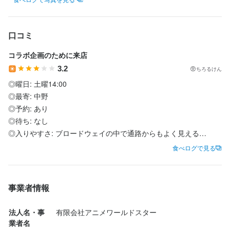
をお任せします。

談）

基本業務習得後は、食材管理、メニュー開発、他の調理スタッフ
・デザイン職

への指導・育成などの業務もお任せします。

キャラクターアイテム等の販売品に関するデザインやイラストが
口コミ
描ける方

【その他、兼任で応募可能な職種】（※追加給与は能力値に応じて
コラボ企画のために来店
illustrator／Photoshop等を使用した販促デザイン、広告デザイン
要相談）

3.2
ちろるけん
可能な方
・デザイン職

◎曜日: 土曜14:00

キャラクターアイテム等の販売品に関するデザインやイラストが
◎最寄: 中野

描ける方

この仕事のおすすめポイント
◎予約: あり

illustrator／Photoshop等を使用した販促デザイン、広告デザイン
◎待ち: なし

可能な方
【多様な業務の経験】

◎入りやすさ: ブロードウェイの中で通路からもよく見える

店舗運営のノウハウ、飲食店・小売店としての特徴を掛け持つ場
食べログで見る
で職種に捕らわれない総合的な経験ができます。

【注文したお料理】

この仕事のおすすめポイント
◆ 毎日でぶどりのコラボメニュー

【相互補完的な学び】

【多様な業務の経験】

事業者情報
少人数での経営スタンスの為、自分の発送やアイデアを仕事に活
店舗運営のノウハウ、飲食店・小売店としての特徴を掛け持つ場
かしたい方は、積極的に意見交換が可能です。

で職種に捕らわれない総合的な経験ができます。

【感想】

法人名・事
有限会社アニメワールドスター
もちろん、未経験から学びたいという方には、希望に応じて指導
「毎日でぶどり」のキャラクターのコラボ企画で来店。

業者名
を仰ぎながら業務にあたって頂けます。

【相互補完的な学び】
