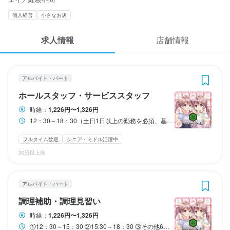
応募履歴
3
3
 / 
 / 
5
5
個人経営
小さなお店
WEB履歴書
ギャラリーカフェ オメガ
ギャラリーカフェ オメガ
求人情報
店舗情報
アルバイト・パート
アルバイト・パート
ホールスタッフ・サービススタッフ
調理補助・調理見習い
スカウト・メルマガ受信設定
ヘルプ・お問い合わせフォーム
アルバイト・パート
ホールスタッフ・サービススタッフ
調理補助・調理見習い
ホールスタッフ・サービススタッフ
掲載をご検討の店舗様へ
時給
時給
1,226円〜1,326円
1,226円〜1,326円
時給：
1,226円〜1,326円
食べログ求人PRESS
12：30～18：30（土日1日以上の勤務を必須、基本曜日固定制、週2日以上～OK） ※特別営業日などは、希望に応じて前後に追加シフトも可能／個別にご相談しています 【日曜日ご勤務の方：積極的に募集中！】
昇給あり
昇給あり
交通費支給
交通費支給
資格手当・スキル手当あり
資格手当・スキル手当あり
扶養内勤務OK
扶養内勤務OK
プライバシーポリシー
フルタイム歓迎
シニア・ミドル活躍中
研修期間
研修期間
利用規約
30日以上前
●時給：1,226円

●時給：1,226円

●土日祝日＋100円：時給1,326円

●土日祝日＋100円：時給1,326円

企業情報
●研修期間100時間：時給1,226円

●研修期間100時間：時給1,226円

アルバイト・パート
（能力値において前倒しの場合有/ただし、研修時間満了時に能力
（能力値において前倒しの場合有/ただし、研修時間満了時に能力
調理補助・調理見習い
値が満たない場合は就業の継続の意思の確認の為の面談あり） 
値が満たない場合は就業の継続の意思の確認の為の面談あり） 
時給：
1,226円〜1,326円
給与補足
給与補足
①12：30～15：30 ②15:30～18：30 ③その他6時間未満の勤務 ※土日1日以上の勤務を必須、基本曜日固定制、週2日以上～OK） ※短時間希望者向けの専用求人です※ ※特別営業日などは、希望に応じて前後に追加シフトも可能／個別にご相談しています 【日曜日ご勤務の方：積極的に募集中！】