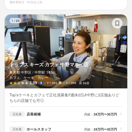
最終更新日：30日以上前
ト
1
/
20
トップス キーズ カフェ 中野マルイ店
東京都 中野区 /
中野
駅
143m
カフェ、ケーキ、カレー
3.09
～￥1,999
～￥1,999
59席
Top’sケーキとカフェで正社員募集‼︎週休2日♪中野に2店舗ありど
ちらの店舗でも可◎
店長候補
月給：
24万円〜35万円
正社員
ホールスタッフ
月給：
24万円〜35万円
正社員