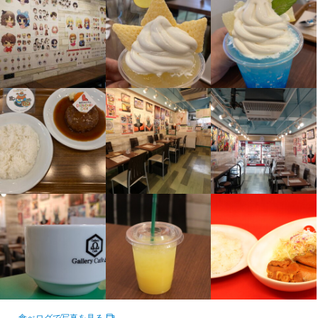
学歴不問
制服貸与
未経験者歓迎
研修制度あり
フリーター歓迎
髪型自由
服装自由
大学生歓迎
ピアスOK
留学生歓迎
主婦・主夫歓迎
シニア・ミドル活躍中
女性活躍中
ブランクOK
駅チカ(徒歩5分以内)
個人経営(2店舗以内)
小さなお店(20席未満)
面接1回
即日勤務OK
特徴
学歴不問
未経験者歓迎
フリーター歓迎
大学生歓迎
留学生歓迎
仕事内容
主婦・主夫歓迎
シニア・ミドル活躍中
女性活躍中
ブランクOK
駅チカ(徒歩5分以内)
個人経営(2店舗以内)
小さなお店(20席未満)
面接1回
【総合スタッフ】

即日勤務OK
ホール関連：ご案内、オーダー受付、ドリンク作成、配膳、接
客、会計、テーブルの片付け、開閉店業務などのホール業務全般
仕事内容
をお任せします。

基本業務習得後には、金庫業務、食材管理、他のスタッフへの指
【総合スタッフ】

導・育成などの業務もお任せします。

ホール関連：ご案内、オーダー受付、ドリンク作成、配膳、接
調理関連：簡易的な調理、盛り付け、洗い場などの調理業務全般
客、会計、テーブルの片付け、開閉店業務などのホール業務全般
をお任せします。

をお任せします。

基本業務習得後は、食材管理、メニュー開発、他の調理スタッフ
基本業務習得後には、金庫業務、食材管理、他のスタッフへの指
への指導・育成などの業務もお任せします。

導・育成などの業務もお任せします。

調理関連：簡易的な調理、盛り付け、洗い場などの調理業務全般
【その他、兼任で応募可能な職種】（※給与は能力値に応じて要相
食べログで写真を見る