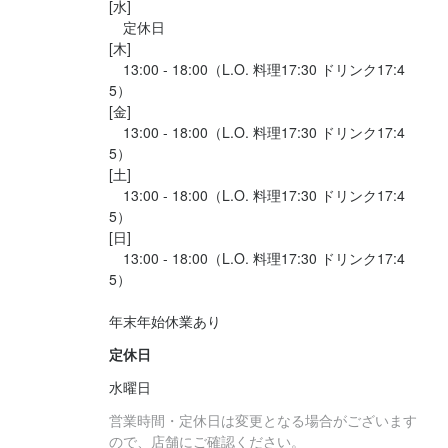
[水]

履歴書をご持参の上、店舗を1度ご覧いただいた上で１回の面接と
〇チームで仕事することに意欲的な方
　定休日

働き方の相談を経て採用となります。
[木]

　13:00 - 18:00（L.O. 料理17:30 ドリンク17:4
選考の流れ
5）

お店の採用担当者からのメッセージ
[金]

応募後、原則2営業日以内に返信しております。

　13:00 - 18:00（L.O. 料理17:30 ドリンク17:4
サブカルの聖地中野ブロードウェイにてコラボカフェという形式
履歴書をご持参の上、店舗を1度ご覧いただいた上で１回の面接と
5）

で運営している店舗です。

働き方の相談を経て採用となります。
[土]

アニメやマンガなどのコンテンツカルチャーが好きなスタッフと
　13:00 - 18:00（L.O. 料理17:30 ドリンク17:4
5）

一緒にグッズの販売やメニューの提供などの仕事をしてみません
[日]

お店の採用担当者からのメッセージ
か？

　13:00 - 18:00（L.O. 料理17:30 ドリンク17:4
サブカルの聖地中野ブロードウェイにてコラボカフェという形式
5）

お仕事の雰囲気としては、少数精鋭というイメージでしょうか。

で運営している店舗です。

曜日によってスタッフは違いますが、1人当たりの裁量権が大きい
年末年始休業あり
アニメやマンガなどのコンテンツカルチャーが好きなスタッフと
ことが印象的で、業務を積極的に取り組んでいる人や多様な経験
一緒にグッズの販売やメニューの提供などの仕事をしてみません
定休日
をしたい人にとっては、向いていると思います。

か？

もちろん、率直に「近場に住んでいるから通いやすい」「アニ
水曜日
メ・漫画に関わるような仕事をしたい」という理由でも大歓迎で
営業時間・定休日は変更となる場合がございます
お仕事の雰囲気としては、少数精鋭というイメージでしょうか。

す。

ので、店舗にご確認ください。
曜日によってスタッフは違いますが、1人当たりの裁量権が大きい