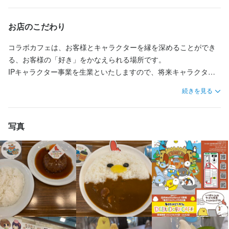
転勤なし
長期勤務歓迎
週2日からOK
週4日以上OK
供、簡易調理器の使用、 レジ打ち、電話応対、食器洗い、店内清
固定シフト制(決まった時間・曜日に働ける)
【日曜日ご勤務の方：積極的に募集中！】
掃、展示物の展示、展示関連の商品販売など）

お店のこだわり
研修期間有り
ランチタイムのみ勤務OK
終電考慮あり
ダブルワーク・副業OK
フルタイム歓迎
休日・休暇
残業月20時間以下
転勤なし
長期勤務歓迎
週2日からOK
週4日以上OK
コラボカフェは、お客様とキャラクターを縁を深めることができ
固定シフト制(決まった時間・曜日に働ける)
る、お客様の「好き」をかなえられる場所です。

基本曜日固定制（1か月前までの申請で固定曜日の振替も適宜対
IPキャラクター事業を生業といたしますので、将来キャラクター
応）
事業を目指している学生の方にもおすすめです。
休日・休暇
月8日以上休みあり
土日祝のみ勤務OK
産休・育休制度あり
年末年始休暇あり
続きを見る
基本曜日固定制（1か月前までの申請で固定曜日の振替も適宜対
応）
待遇
写真
月8日以上休みあり
土日祝のみ勤務OK
完全週休2日制
産休・育休制度あり
・契約期間：面接時に相談

年末年始休暇あり
・受動喫煙防止措置：屋内原則禁煙

・休憩設備：休憩室なしの為、手洗いや休憩発生時は店外推奨。

・社員割引：レギュラーメニューに限り40％割引
待遇
制服貸与
研修制度あり
髪型自由
服装自由
ピアスOK
・契約期間：面接時に相談

・受動喫煙防止措置：屋内原則禁煙

・休憩設備：休憩室なしの為、手洗いや休憩発生時は店外推奨。

特徴
・社員割引：レギュラーメニューに限り40％割引