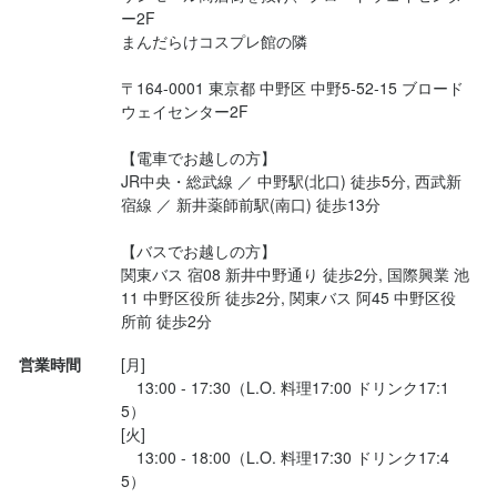
応募資格
接客経験が無くて不安な方、お客様対応を克服したいという方で
ー2F

も応援致します。
まんだらけコスプレ館の隣 

必須スキル・経験
歓迎スキル・経験
〒164-0001 東京都 中野区 中野5-52-15 ブロード
コミュニケーション能力
ウェイセンター2F

コミュニケーション能力
飲食店での接客経験
接客経験が無くて不安な方、お客様対応を克服したいという方で
も応援致します。
【電車でお越しの方】

JR中央・総武線 ／ 中野駅(北口) 徒歩5分, 西武新
歓迎スキル・経験
宿線 ／ 新井薬師前駅(南口) 徒歩13分

求める人物像
コミュニケーション能力
【バスでお越しの方】

〇アニメ・漫画・ゲームが好きな方

がんばりで評価しますので、初心者の方も歓迎しております。
関東バス 宿08 新井中野通り 徒歩2分, 国際興業 池
〇喫茶店業務をしたい方

11 中野区役所 徒歩2分, 関東バス 阿45 中野区役
〇好奇心を持って仕事に取り組める方

所前 徒歩2分
〇誠実に仕事に取り組める方

求める人物像
営業時間
[月]

〇チームで仕事することに意欲的な方
　13:00 - 17:30（L.O. 料理17:00 ドリンク17:1
〇アニメ・漫画・ゲームが好きな方

5）

〇喫茶店業務をしたい方

[火]

選考の流れ
　13:00 - 18:00（L.O. 料理17:30 ドリンク17:4
〇好奇心を持って仕事に取り組める方

5）

応募後、原則2営業日以内に返信しております。

〇誠実に仕事に取り組める方
