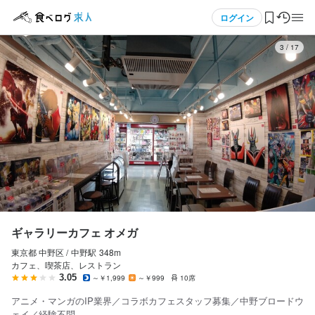
応募画面へ進む
応募画面へ進む
メニュー
ログイン
3
/
17
ログイン・無料会員登録
食べログ求人TOP
求人検索
マイページ管理
閲覧履歴
ギャラリーカフェ オメガ
東京都 中野区 /
中野
駅
348m
気になる求人
カフェ、喫茶店、レストラン
3.05
～￥1,999
～￥999
10席
検索履歴・保存した条件
アニメ・マンガのIP業界／コラボカフェスタッフ募集／中野ブロードウ
ェイ／経験不問