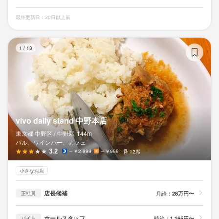
最終更新日：30日以上前
vi
1
/
13
vivo daily stand 中野本店
東京都 中野区 /
中野
駅
144m
バル、ワインバー、カフェ
3.2
～￥2,999
～￥999
12席
小さなお店
店長候補
月給：
28万円〜
正社員
ホールスタッフ
時給：
1,165円〜
バイト