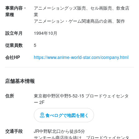
少人数での経営スタンスの為、自分の発送やアイデアを仕事に活
事業内容・
アニメーショングッズ販売、セル画販売、飲食店
キャラクターメインではありますが、味は、まぁ普通な感じ、、
【学生・主婦歓迎！平日休暇OK】

かしたい方は、積極的に意見交換が可能です。

業種
業

笑

水曜日が定休日なので、副業／Wワークを希望の方や土日に働き
アニメーション・ゲーム関連商品の企画、製作
もちろん、未経験から学びたいという方には、希望に応じて指導
たい方も歓迎です。

を仰ぎながら業務にあたって頂けます。

明るい店内で過ごしやすかったです。

設立年月
1994年10月
土日の2日以上を必須としておりますが、家事従事者や学生の方な
期間中、新しいメニューが出るみたいなので、またいきます。

ど平日の隙間時間に働きたい方は平日のお仕事も追加可能です。

【学生・主婦歓迎！平日休暇OK】

従業員数
5
学生の方は、学業第一優先ですので、学校の都合などは考慮致し
水曜日が定休日なので、副業／Wワークを希望の方や土日に働き
ます。
会社HP
https://www.anime-world-star.com/company.html
たい方も歓迎です。

【おすすめ点】

土日を必須としておりますが、家事従事者や学生の方など平日の
様々なコラボ企画が行われてるカフェ。

隙間時間に働きたい方は平日のお仕事も追加可能です。

身に付くスキル
店舗基本情報
学生の方は、学業第一優先ですので、学校の都合などは考慮致し
ます。
盛り付け技術
サービスマナー
店舗運営
メニュー開発
(投稿時の点数:) 3.02

住所
東京都中野区中野5-52-15 ブロードウェイセンタ
ー 2F
美味しくいただきました。

応募資格
身に付くスキル
ごちそうさまでした！
食べログで地図を開く
盛り付け技術
サービスマナー
店舗運営
メニュー開発
必須スキル・経験
交通手段
JR中野駅北口から徒歩5分

コミュニケーション能力
サンモール商店街を抜け、ブロードウェイセンタ