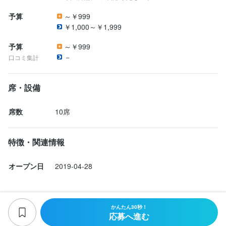
ことが印象的で、業務を積極的に取り組んでいる人や多様な経験
予算
～￥999
少しでも興味をお持ちでしたら、ぜひお気軽にご応募ください。

をしたい人にとっては、向いていると思います。

￥1,000～￥1,999
ご応募を心よりお待ちしております。
もちろん、率直に「近場に住んでいるから通いやすい」「アニ
予算
～￥999
メ・漫画に関わるような仕事をしたい」という理由でも大歓迎で
－
口コミ集計
す。

少しでも興味をお持ちでしたら、ぜひお気軽にご応募ください。

席・設備
店名
ご応募を心よりお待ちしております。
ギャラリーカフェ オメガ
席数
10席
勤務地
東京都中野区中野5-52-15 ブロードウェイセンター 2F
特徴・関連情報
店名
オープン日
2019-04-28
法人名・事業者名
ギャラリーカフェ オメガ
有限会社アニメワールドスター
勤務地
東京都中野区中野5-52-15 ブロードウェイセンター 2F
かんたん30秒！
最終更新日2026/02/16
応募へ進む