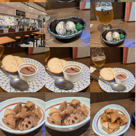
仕事内容
【ホールスタッフ】

ご案内、オーダー受付、ドリンク作成、配膳、接客、会計、テー
ブルの片付けなどのホール業務全般をお任せします。

興味があれば、メニュー作成やクラフトビールの発注なども可能
です！

渋谷パルコで働きたい！でもOK！

正社員を目指す方も大歓迎！

⭐︎服装、髪型、ピアス、タトゥーOK！大切なのは、ホスピタリテ
ィと清潔感です！

【キッチンスタッフも同時募集！】

仕込み、調理、盛り付け、洗い場などの業務全般。

未経験でもやる気があれば、丁寧に教えます！

アルバイトでも、メニューの開発ができちゃいます！

ちょっと料理やってみたいという方でも大歓迎です。