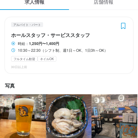
求人情報
店舗情報
応募履歴
休日・休暇
WEB履歴書
毎月のシフト制
アルバイト・パート
月8日以上休みあり
土日祝のみ勤務OK
スカウト・メルマガ受信設定
ホールスタッフ・サービススタッフ
時給：
1,250円〜1,400円
ヘルプ・お問い合わせフォーム
待遇
10:30～22:30（シフト制、週1日～OK、1日3h～OK）
・契約期間の定めなし

フルタイム歓迎
ネイルOK
掲載をご検討の店舗様へ
・社会保険完備（厚生年金、雇用保険、健康保険、労災保険）

30日以上前
・受動喫煙防止措置：屋内原則禁煙（喫煙専用室あり）

食べログ求人PRESS
・深夜手当、長時間労働手当あり
プライバシーポリシー
写真
まかない・食事補助あり
社会保険完備
社員登用制度あり
髪型自由
服装自由
ひげOK
ネイルOK
ピアスOK
利用規約
企業情報
特徴
未経験者歓迎
フリーター歓迎
大学生歓迎
女性活躍中