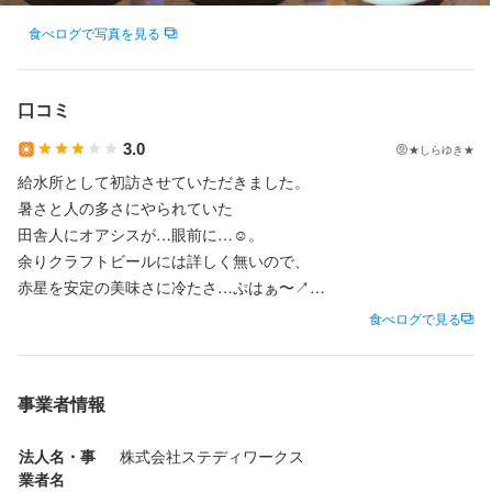
食べログで写真を見る
店名
口コミ
立飲みビールボーイ 渋谷パルコ店
3.0
★しらゆき★
給水所として初訪させていただきました。

勤務地
東京都渋谷区宇田川町15-1 渋谷パルコ B1F
暑さと人の多さにやられていた

田舎人にオアシスが…眼前に…☺︎。

余りクラフトビールには詳しく無いので、

法人名・事業者名
赤星を安定の美味さに冷たさ…ぷはぁ〜↗︎

株式会社ステディワークス
おつまみの方はポテトサラダと鴨肉をチョイス。

食べログで見る
どちらもちょうど良い量に美味でした。

最終更新日2025/03/23
渋谷で疲れた身体を癒すにはもってこい、

比較的余裕のある店内に店員さんの接客も

事業者情報
気持ち良いです。

ごちそうさまでした♪
法人名・事
株式会社ステディワークス
業者名