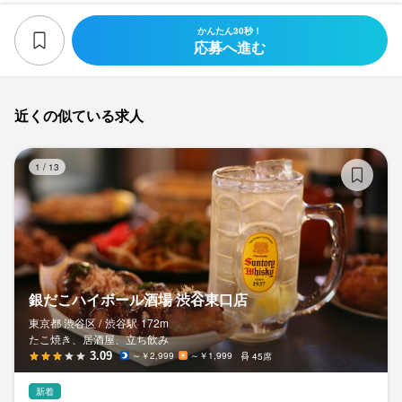
かんたん30秒！
応募へ進む
近くの似ている求人
銀
1
/
13
銀だこハイボール酒場 渋谷東口店
東京都 渋谷区 /
渋谷
駅
172m
たこ焼き、居酒屋、立ち飲み
3.09
～￥2,999
～￥1,999
45席
新着