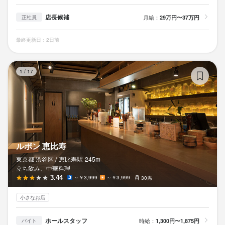
店長候補
月給：
29万円〜37万円
正社員
最終更新日：2日前
ル
1
/
17
ルポン 恵比寿
東京都 渋谷区 /
恵比寿
駅
245m
立ち飲み、中華料理
3.44
～￥3,999
～￥3,999
30席
小さなお店
ホールスタッフ
時給：
1,300円〜1,875円
バイト