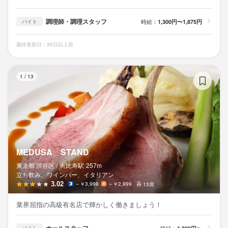
調理師・調理スタッフ
時給：
1,300円〜1,875円
バイト
最終更新日：30日以上前
M
1
/
13
MEDUSA STAND
東京都 渋谷区 /
恵比寿
駅
257m
立ち飲み、ワインバー、イタリアン
3.02
～￥3,999
～￥2,999
13席
業界屈指の高級有名店で輝かしく働きましょう！
時給：