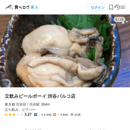
応募画面へ進む
メニュー
ログイン
3
/
13
立飲みビールボーイ 渋谷パルコ店
アルバイト・パート
ログイン・無料会員登録
ホールスタッフ・サービススタッフ
ホールスタッフ・サービススタッフ
食べログ求人TOP
時給
1,250円〜1,400円
求人検索
昇給あり
交通費支給
インセンティブあり
マイページ管理
勤務時間
閲覧履歴
立飲みビールボーイ 渋谷パルコ店
10:30～22:30（シフト制、週1日～OK、1日3h～OK）
東京都 渋谷区 /
渋谷
駅
394m
気になる求人
ランチタイムのみ勤務OK
終電考慮あり
ダブルワーク・副業OK
フルタイム歓迎
立ち飲み、ビアバー
時短社員制度あり
長期勤務歓迎
週1日からOK
シフト制
3.27
～￥2,999
～￥999
35席
自由シフト制(毎回、時間・曜日を選べる)
検索履歴・保存した条件