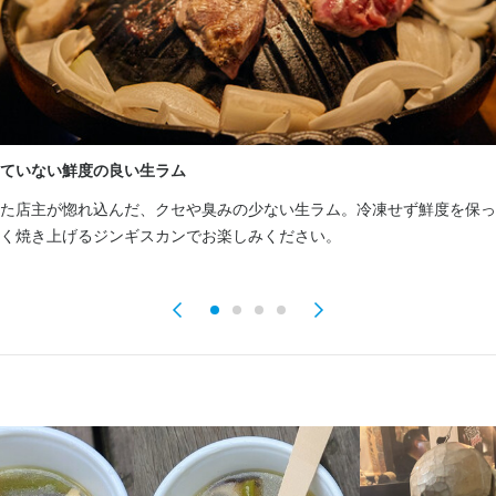
容
============

立ち飲み業態）

学歴不問
未経験者歓迎
独立希望者歓迎
フリーター歓迎
留学生歓迎
女性活躍中
ブラ
スタッフ募集！

以内)
個人経営(2店舗以内)
小さなお店(20席未満)
スタッフの平均年齢20代
即日勤務OK
============

ていない鮮度の良い生ラム
容
に行なっていただく業務は─ご案内、ドリンク作成、配膳、接客、会計、
た店主が惚れ込んだ、クセや臭みの少ない生ラム。冷凍せず鮮度を保っ
ール業務全般を行なっていただき、お店全体の流れを掴んでいただきま
============

く焼き上げるジンギスカンでお楽しみください。
立ち飲み業態）

スタッフ募集！

な調理補助業務を覚えていただきます。（盛り付けなど）

============

ができる方はキッチン業務（時給1,400円〜）をお任せします。

に行なっていただく業務は─ご案内、ドリンク作成、配膳、接客、会計、
ール業務全般を行なっていただき、お店全体の流れを掴んでいただきま
勤務後、社員登用実績あり
チン調理業務を覚えていただきます。（串焼き、ラム肉カット、盛り付
事のおすすめポイント