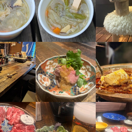
勤務後、社員登用実績あり
============

立ち飲み業態）

スタッフ募集！

事のおすすめポイント
============

============

触れながら、自分を磨ける環境

立ち飲み業態）

ジンギスカンを中心に、“出汁”にこだわる専門店で、料理・接客・サー
スタッフ募集！

============

したい方にとって、成長のチャンスが詰まった現場です。

触れながら、自分を磨ける環境

んと評価される職場

ジンギスカンを中心に、“出汁”にこだわる専門店で、料理・接客・サー
反応やチームへの貢献が、昇給やポジションにきちんと反映されます。
姿勢を見逃さない風土があるので、やりがいを持って働けます。

したい方にとって、成長のチャンスが詰まった現場です。

トとの両立もしやすい

んと評価される職場

フト相談が可能で、学業や他のお仕事とのバランスを大切にできます。
反応やチームへの貢献が、昇給やポジションにきちんと反映されます。
んで、集中して働ける体制を整えています。
姿勢を見逃さない風土があるので、やりがいを持って働けます。
