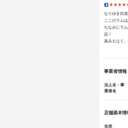
求める
===========
なりゆき街道
“飲食が好き”
お客様に感動
ここのラムは
学歴や経歴よ
私たちの使命
ちなみにラム
•　笑顔で人
===========
品！

•　礼儀や感
臭みもなく、
•　自分の意
＜店主は一体
•　チームで
8才と6才の
店内は綺麗で
元々、ラムが
===========
本当に美味し
テレビではし
事業者情報
お客様に感動
たった1日で
今度はしゃぶ
私たちの使命
何事にもチャ
===========
法人名・事
失敗を恐れな
業者名
全力で応援し
＜店主は一体
8才と6才の
＜オーナーよ
元々、ラムが
店舗基本情
普通じゃつま
本当に美味し
たった1日で
住所