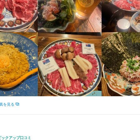
トとの両立もしやすい

求人を選択する
求人を選択する
求人を選択する
求人を選択する
くスキル
フト相談が可能で、学業や他のお仕事とのバランスを大切にできます。
んで、集中して働ける体制を整えています。
盛り付け技術
高級食材の知識
ワインの知識
日本酒の知識
焼酎の知識
ウイスキーの知
調理師・調理スタッフ
調理師・調理スタッフ
ホールスタッフ
調理師・調理スタッフ
月給：
月給：
月給：
時給：
22万円〜35万円
23万円〜35万円
28万円〜35万円
1,226円〜
ピリッツの知識
正社員
正社員
バイト
正社員
肉の知識
魚の知識
野菜の知識
食器の知識
サービスマナー
出店開
ニュー開発
仕入れ・食材の目利き
くスキル
ホールスタッフ
店長候補
調理師・調理スタッフ
ホールスタッフ
時給：
時給：
月給：
時給：
1,300円〜1,600円
1,200円〜1,400円
25万円〜38万円
1,226円〜
バイト
正社員
バイト
バイト
格
盛り付け技術
高級食材の知識
ワインの知識
日本酒の知識
焼酎の知識
ウイスキーの知
ピリッツの知識
肉の知識
魚の知識
野菜の知識
食器の知識
サービスマナー
出店開
店長候補
月給：
30万円〜40万円
正社員
ニュー開発
仕入れ・食材の目利き
・経験
ョン能力
飲食店での調理経験
飲食店での接客経験
ど明るく元気のある方、笑顔で働ける方
格
・経験
真を見る
ョン能力
飲食店での調理経験
飲食店での接客経験
人物像
ど明るく元気のある方、笑顔で働ける方
ム肉に興味がある方

も歓迎！

ピックアップ口コミ
、外国人スタッフ活躍！
