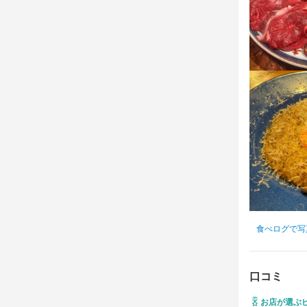
・プライベー
身に付
無理のないシ
しっかり休
包丁さばき
リキュール・ス
店舗運営
メ
身に付
応募資
包丁さばき
リキュール・ス
店舗運営
メ
必須スキル
コミュニケーシ
受け答えな
応募資
必須スキル
食べログで写
コミュニケーシ
求める
受け答えな
学歴不問、ラ
口コミ
☆未経験の方
お店が選ぶ
☆フリーター