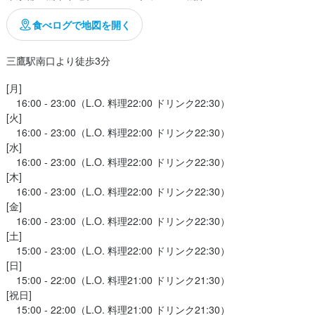
事を経験してきました。

レンジする性格で

事現場、エキストラ、歌手マネージャーなど。

食べログで地図を開く
いでチャレンジする人を

好きなこと、将来の不安など素直な想いを面接で聞かせてください！

ます！

集まる他にない面白い店を一緒に作ってくれる方大歓迎！

三鷹駅南口より徒歩3分
り＞

ぜひ＞

[月]

らない！ありきたりじゃつまらい！

　16:00 - 23:00（L.O. 料理22:00 ドリンク22:30）

飲食店では考えられない

[火]

髭・ピアス・ネイルなんでもOKです。

事を経験してきました。

　16:00 - 23:00（L.O. 料理22:00 ドリンク22:30）

し、時代と共に趣味やファッションも寛容になるのが大事だと

事現場、エキストラ、歌手マネージャーなど。

[水]

思っています。
　16:00 - 23:00（L.O. 料理22:00 ドリンク22:30）

好きなこと、将来の不安など素直な想いを面接で聞かせてください！

[木]

が集まる他にない面白い店を一緒に作ってくれる方大歓迎！
　16:00 - 23:00（L.O. 料理22:00 ドリンク22:30）

採用担当者からのメッセージ
[金]

　16:00 - 23:00（L.O. 料理22:00 ドリンク22:30）

採用担当者からのメッセージ
るくらいの出逢いを！＞

[土]

苦手でした。

　15:00 - 23:00（L.O. 料理22:00 ドリンク22:30）

るくらいの出逢いを！＞

に美味しいラム肉に出逢い、

[日]

苦手でした。

　15:00 - 22:00（L.O. 料理21:00 ドリンク21:30）

羊肉の味、奥深さに魅了され続けています。

に美味しいラム肉に出逢い、

[祝日]

出して今年で15年、

羊肉の味、奥深さに魅了され続けています。

　15:00 - 22:00（L.O. 料理21:00 ドリンク21:30）
