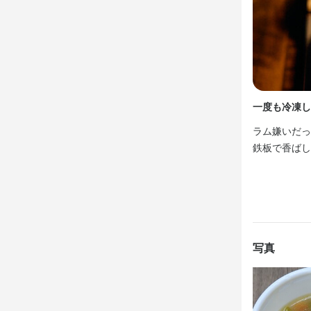
仕事内
特徴
==========
7月新店舗（
履歴書不要
オープニング
駅チカ(徒歩5分
==========
一度も冷凍し
仕事内
一番はじめ
ラム嫌いだっ
付けなどのホ
==========
鉄板で香ばし
250円）

7月新店舗（
オープニング
その後、簡単
==========
キッチン業務
一番はじめ
付けなどのホ
写真
アルバイト
250円）

その後、キッ
この仕