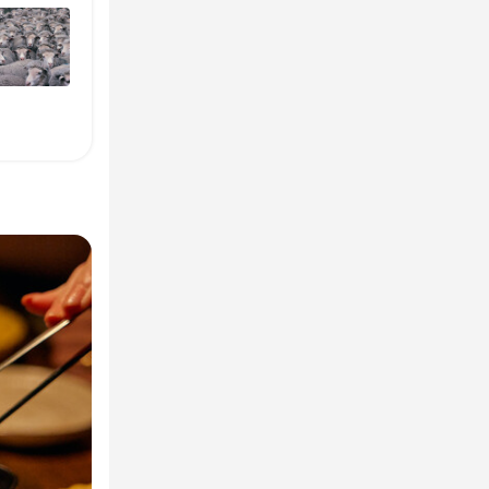
週4日以上OK
由・髭・ピア
取得支援あり
由・髭・ピア
ッフ募集
勤OK