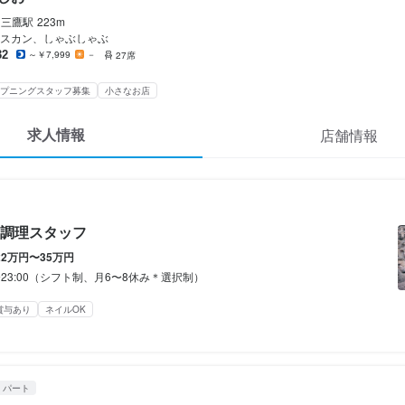
のだしお
おだしのだしお
ート
三鷹
駅
223m
・調理スタッフ
スタッフ・サービススタッフ
スカン、しゃぶしゃぶ
32
～￥7,999
－
27席
・調理スタッフ
スタッフ・サービススタッフ
プニングスタッフ募集
小さなお店
0,000円〜350,000円
300円〜1,600円
求人情報
店舗情報
あり
通費支給
昇給あり
給与手渡しOK
交通費支給
家族手当あり
/時給1250円〜☆履歴書不要

短縮有)/時給1250円☆履歴書不要
調理スタッフ
後、時給1300円〜
22万円〜35万円
1,400円〜
0〜23:00（シフト制、月6〜8休み＊選択制）
間
賞与あり
ネイルOK
経験　時給1,600円

3:00（シフト制、月6〜8休み＊選択制）
20日勤務 24万円
ダブルワーク・副業OK
残業月20時間以下
長期勤務歓迎
シフト制
回、時間・曜日を選べる)
・パート