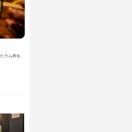
ンクOK
3種の貝と昆布で味わう貝出汁ラムしゃぶ
テーブルの片
たラム肉を、
あさり・しじみ・ホンビノス貝に昆布の旨みを重ねた特製
す。（時給1,
味わう、おだしのだしおでしか体験できない名物料理です
テーブルの片
す。（時給1,
けなど）
