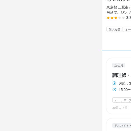
おだし
正社員
アルバイト・パ
東京都 三鷹市 /
調理師
ホール
居酒屋、ジンギ
3.
調理師
ホール
個人経営
オー
月給
時給
22
1,
ボーナス・賞与
昇給あり
交
試用期間
研修期間
正社員
研修期間3ヶ月
研修期間有（
調理師・
100時間研修
給与補足
月給：
キッチン業務　
15:0
勤務時
収入例
ボーナス・
入社1年調理未
15:00〜2
30日以上前
1日7.5h/月
終電考慮あり
自由シフト制(毎
アルバイト