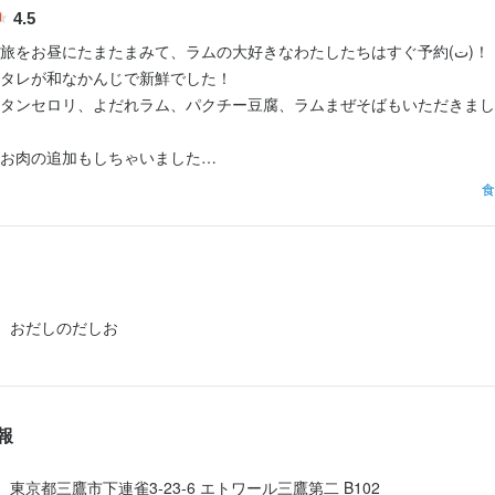
人物像
4.5
=

旅をお昼にたまたまみて、ラムの大好きなわたしたちはすぐ予約(ت)！

 “自分の力を試したい” という気持ちがある人。

体験を届けるのが

タレが和なかんじで新鮮でした！

りも、**「人としての誠実さ」と「挑戦心」**を重視しています。

です！

タンセロリ、よだれラム、パクチー豆腐、ラムまぜそばもいただきまし
と関われる人

=

謝を大切にできる人

お肉の追加もしちゃいました

見を持ち、成長したい人

どんな人―!?＞

食
良いお店をつくりたい人

女の子のパパ。

可愛くて、友達でもデートでもどちらでも使えそうです☺️✨

苦手だった店主。

=

いラム肉に出逢い、

ゃぶしゃぶが紹介されてたのですが、安定のジンギスカンを| ᐕ)⁾⁾

体験を届けるのが

大のラム好きに変貌。

しゃぶも挑戦したいです
です！

レンジする性格で

=

おだしのだしお
いでチャレンジする人を

ます！

どんな人―!?＞

女の子のパパ。

り＞

苦手だった店主。

報
らない！ありきたりじゃつまらい！

いラム肉に出逢い、

大のラム好きに変貌。

東京都三鷹市下連雀3-23-6 エトワール三鷹第二 B102