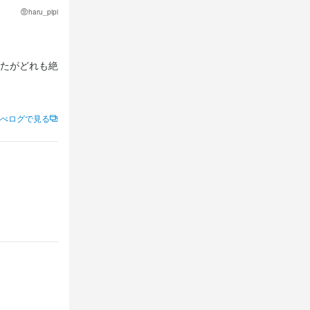
haru_pipi
たがどれも絶
べログで見る