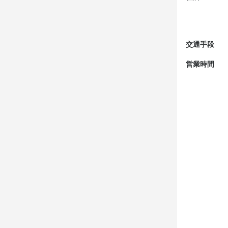
僕は色々な仕
何事にもチャ
引っ越し、工
失敗を恐れな
あなたの夢や
全力で応援し
沢山の個性が
交通手段
＜オーナーよ
＜こんな人に
営業時間
普通じゃつま
ちょっと前の
髪型・髪色・
僕は色々な仕
個性は大事だ
引っ越し、工
オーナーが
あなたの夢や
沢山の個性
お店の
お店の
＜人生が変わ
僕はラム肉が
＜人生が変わ
ですが、本当
僕はラム肉が
衝撃を受け、
ですが、本当
三鷹にお店を
衝撃を受け、