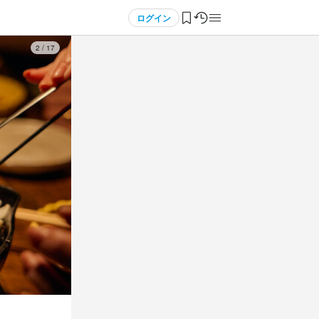
ログイン
3
/
17
1
1
 / 
 / 
2
2