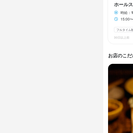
ホールス
勤務時
休日・
時給：
15:00〜2
15:0
シフト制
終電考慮あり
月8日以上休み
フルタイム
シフト制
自由
30日以上前
待遇
休日・
お店のこだ
交通費規定支
シフト制
ス・ネイルo
月8日以上休み
まかない・食事
独立支援制度あ
待遇
交通費規定支
特徴
ス・ネイルok
履歴書不要
アルバイト
駅チカ(徒歩5分
まかない・食事
髪型自由
ひげ