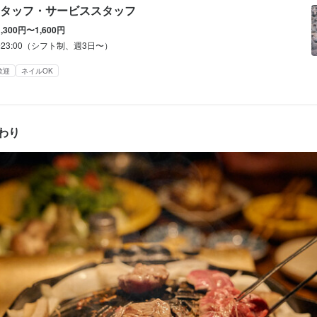
タッフ・サービススタッフ
間
休暇
1,300円〜1,600円
3:00（シフト制、週3日〜）
0〜23:00（シフト制、週3日〜）
ダブルワーク・副業OK
フルタイム歓迎
残業月20時間以下
長期勤務歓迎
週2日からOK
あり
歓迎
完全週休2日制
ネイルOK
シフト制(毎回、時間・曜日を選べる)
休暇
わり
給、昇給、従業員割引(半額)、無料まかない、制服貸与、髪型・髪色自
k
あり
土日祝のみ勤務OK
完全週休2日制
補助あり
社会保険完備
制服貸与
研修制度あり
社内イベントあり(旅行、BBQ等)
資格
り
独立実績あり
バイク通勤OK
髪型自由
服装自由
ひげOK
ネイルOK
ピアスOK
給、昇給、従業員割引(半額)、無料まかない、制服貸与、髪型・髪色自


学歴不問
未経験者歓迎
独立希望者歓迎
フリーター歓迎
女性活躍中
オープニングスタ
勤務後、社員登用あり。
以内)
個人経営(2店舗以内)
小さなお店(20席未満)
スタッフの平均年齢20代
補助あり
制服貸与
研修制度あり
生産者への訪問研修あり
社員登用制度あり
バイク通
OK
ネイルOK
ピアスOK