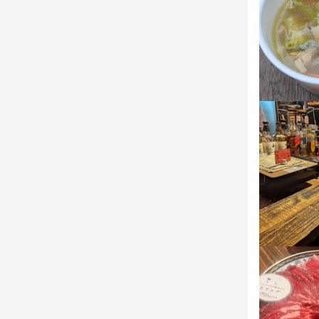
アルバイト
==========
7月新店舗（
オープニング
この仕
==========
==========
・本物の食に
7月新店舗（
ラムしゃぶ・
オープニング
学べます。

==========
飲食を仕事に
・本物の食に
・努力がきち
ラムしゃぶ・
お客様からの
学べます。

一人ひとりの
飲食を仕事に
・プライベー
・努力がきち
無理のないシ
お客様からの
しっかり休
一人ひとりの