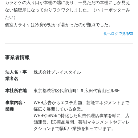
恵比寿駅から徒歩3分。

カラオケの入り口が本棚の端にあり、一見ただの本棚にしか見え
トが

高級感ただようアンティークな店内は、SNS映え間違いなしのお
高級感ただようアンティークな店内は、SNS映え間違いなしのお
勤務は週1日～OKなので、自身のライフスタイルに合わせたシフ
中世ヨーロッパの貴族をイメージした“異世界ダイニングバー”で
ない秘密扉になっておりワクワクしました。（ハリーポッターみ
叶います。

洒落な空間。

洒落な空間。

トが

す。

たい）

家庭の都合に合わせて働きたい主婦（夫）の方や、学生さんにも
お一人さまからカップル、飲み会のお客さまたちに、非日常のひ
お一人さまからカップル、飲み会のお客さまたちに、非日常のひ
叶います。

高級感ただようアンティークな店内は、SNS映え間違いなしのお
ピッタリ！

と時をお楽しみいただいています。

と時をお楽しみいただいています。

家庭の都合に合わせて働きたい主婦（夫）の方や、学生さんにも
洒落な空間。

もちろんフルタイムでしっかり稼ぎたいフリーターさん等も大歓
食べログで見る
ピッタリ！

お一人さまからカップル、飲み会のお客さまたちに、非日常のひ
迎です♪

＋＋遊び心あふれるお店＋＋

＋＋遊び心あふれるお店＋＋

もちろんフルタイムでしっかり稼ぎたいフリーターさん等も大歓
と時をお楽しみいただいています。

ＷワークＯＫなので、自身にあった働き方で活躍してください！
メインフロアにはダーツや黒ひげ危機一髪などの、各種ゲームを
メインフロアにはダーツや黒ひげ危機一髪などの、各種ゲームを
迎です♪

事業者情報
ご用意！

ご用意！

ＷワークＯＫなので、自身にあった働き方で活躍してください！
＋＋遊び心あふれるお店＋＋

ラグジュアリーなカラオケルームもあり、女子会や会社での飲み
ラグジュアリーなカラオケルームもあり、女子会や会社での飲み
メインフロアにはダーツや黒ひげ危機一髪などの、各種ゲームを
身に付くスキル
法人名・事
株式会社プレイスタイル
会にもご利用いただいています。

会にもご利用いただいています。

ご用意！

業者名
身に付くスキル
カウンター席にはお一人さまも多く、スタッフが会話で盛り上げ
カウンター席にはお一人さまも多く、スタッフが会話で盛り上げ
ウイスキーの知識
リキュール・スピリッツの知識
野菜の知識
出店開業ノウハウ
ラグジュアリーなカラオケルームもあり、女子会や会社での飲み
店舗運営
メニュー開発
ます♪

ます♪

会にもご利用いただいています。

本社所在地
東京都渋谷区代官山町1-6 広田代官山ビル6F
カクテル技法
焼酎の知識
ウイスキーの知識
リキュール・スピリッツの知識
カウンター席にはお一人さまも多く、スタッフが会話で盛り上げ
野菜の知識
出店開業ノウハウ
店舗運営
メニュー開発
事業内容・
WEB広告からエステ店舗、芸能マネジメントまで
＋＋豊富なアルコールメニュー＋＋

＋＋豊富なアルコールメニュー＋＋

ます♪

求める人物像
業種
幅広く展開している企業。

オーソドックスなウィスキー・スピリッツをはじめ、ワインやシ
オーソドックスなウィスキー・スピリッツをはじめ、ワインやシ
WEBやSNSに特化した広告代理店事業を軸に、店
求める人物像
ャンパンも豊富に取り揃えています。

ャンパンも豊富に取り揃えています。

◇人と話すことが好きな方

＋＋豊富なアルコールメニュー＋＋

舗運営、EC商品展開、芸能マネジメントやディレ
また、期間限定の『Knight-Night』オリジナルのカクテルも人気。

また、期間限定の『Knight-Night』オリジナルのカクテルも人気。

◇お洒落なバーで働きたい方

オーソドックスなウィスキー・スピリッツをはじめ、ワインやシ
クションまで幅広い業務を担っています。
◇人と話すことが好きな方

いつの間にかお酒に詳しくなってしまう環境です◎

いつの間にかお酒に詳しくなってしまう環境です◎

◇お酒が好きだという方
ャンパンも豊富に取り揃えています。

◇お洒落なバーで働きたい方
