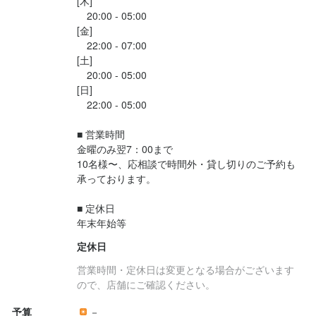
[木]

例えば、ワインバルで働いていた経験をいかし、人気ワインを店
例えば、ワインバルで働いていた経験をいかし、人気ワインを店
学んだスキルをいかすことも良いですが、そのスキルを店舗にど
　20:00 - 05:00

店名
舗の定番メニューとして提案するなど…

舗の定番メニューとして提案するなど…

[金]

Knight-Night
う反映させられるかがスキルアップには欠かせないと考えます。

店名
よりお客様に愛され、多くの利益を生み出せる店舗に成長してい
よりお客様に愛され、多くの利益を生み出せる店舗に成長してい
　22:00 - 07:00

例えば、ワインバルで働いていた経験をいかし、人気ワインを店
Knight-Night
[土]

くために、あなたの考えを提供してください！

くために、あなたの考えを提供してください！

舗の定番メニューとして提案するなど…

勤務地
　20:00 - 05:00

よりお客様に愛され、多くの利益を生み出せる店舗に成長してい
東京都渋谷区恵比寿西1-9-7 グランベル恵比寿西ビル 7F
[日]

勤務地
その3）スキルのある方はワンランク上の内容からスタート可能

その3）スキルのある方はワンランク上の内容からスタート可能

くために、あなたの考えを提供してください！

　22:00 - 05:00

東京都渋谷区恵比寿西1-9-7 グランベル恵比寿西ビル 7F
恵比寿という土地柄上、多くの飲食店があり競争も激しいです。

恵比寿という土地柄上、多くの飲食店があり競争も激しいです。

連絡先
金銭も流動的な刺激的な空間で、日々緊張感を持ちながら業務に
金銭も流動的な刺激的な空間で、日々緊張感を持ちながら業務に
その3）スキルのある方はワンランク上の内容からスタート可能

■ 営業時間

03-6416-4949
取り組めます。

取り組めます。

連絡先
金曜のみ翌7：00まで

恵比寿という土地柄上、多くの飲食店があり競争も激しいです。

03-6416-4949
店舗での内勤業務以外に、求職者対応・発注管理・在庫管理・他
店舗での内勤業務以外に、求職者対応・発注管理・在庫管理・他
10名様〜、応相談で時間外・貸し切りのご予約も
金銭も流動的な刺激的な空間で、日々緊張感を持ちながら業務に
法人名・事業者名
承っております。

店舗への営業など、業務を幅広くお任せするので、独立の際にも
店舗への営業など、業務を幅広くお任せするので、独立の際にも
取り組めます。

株式会社プレイスタイル
役に立ちますよ！

役に立ちますよ！

法人名・事業者名
店舗での内勤業務以外に、求職者対応・発注管理・在庫管理・他
■ 定休日

株式会社プレイスタイル
裁量度の大きな環境で、より高みを目指しませんか？

裁量度の大きな環境で、より高みを目指しませんか？

店舗への営業など、業務を幅広くお任せするので、独立の際にも
年末年始等
役に立ちますよ！

最終更新日2025/10/27
定休日
＼こんなスタッフが活躍中／

＼こんなスタッフが活躍中／

裁量度の大きな環境で、より高みを目指しませんか？

最終更新日2025/10/27
現在は20〜30代の若手メンバーが活躍しています。

現在は20〜30代の若手メンバーが活躍しています。

営業時間・定休日は変更となる場合がございます
パワフルな男性スタッフが多数在籍しており、雰囲気の良い職場
パワフルな男性スタッフが多数在籍しており、雰囲気の良い職場
ので、店舗にご確認ください。
＼こんなスタッフが活躍中／

ですよ！

ですよ！

現在は20〜30代の若手メンバーが活躍しています。

予算
－
スタッフ同士の仲も良く、食事や飲みに行くことも多いです。

スタッフ同士の仲も良く、食事や飲みに行くことも多いです。
