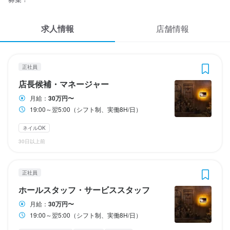
応募履歴
3
3
3
3
3
 / 
 / 
 / 
 / 
 / 
5
5
5
5
5
求人情報
WEB履歴書
店舗情報
Knight-Night
Knight-Night
Knight-Night
Knight-Night
Knight-Night
正社員
正社員
正社員
アルバイト・パート
アルバイト・パート
店長候補・マネージャー
ホールスタッフ・サービススタッフ
バーテンダー
ホールスタッフ・サービススタッフ
バーテンダー
スカウト・メルマガ受信設定
正社員
ヘルプ・お問い合わせフォーム
店長候補・マネージャー
店長候補・マネージャー
ホールスタッフ・サービススタッフ
バーテンダー
ホールスタッフ・サービススタッフ
バーテンダー
月給：
30万円〜
掲載をご検討の店舗様へ
月給
月給
月給
時給
時給
300,000円〜
300,000円〜
300,000円〜
1,400円〜1,750円
1,400円〜1,750円
19:00～翌5:00（シフト制、実働8H/日）
食べログ求人PRESS
昇給あり
ボーナス・賞与あり
昇給あり
昇給あり
昇給あり
交通費支給
交通費支給
交通費支給
交通費支給
昇給あり
インセンティブあり
インセンティブあり
インセンティブあり
インセンティブあり
交通費支給
インセンティブあり
ネイルOK
プライバシーポリシー
30日以上前
試用期間
試用期間
試用期間
給与補足
給与補足
利用規約
使用期間あり（給与要相談）
試用期間あり（給与要相談）
使用期間あり（給与要相談）
22時以降25％up（時給1,750円～）
22時以降25％up（時給1,500円～）
企業情報
正社員
収入例
収入例
ホールスタッフ・サービススタッフ
時給1,750円　週3日、1日6時間勤務

時給1,750円　週3日、1日6時間勤務

勤務時間
勤務時間
勤務時間
月々約12万6千円

月々約12万6千円以上

月給：
30万円〜
19:00～翌5:00（シフト制、実働8H/日）
19:00～翌5:00（シフト制、実働8H/日）
19:00～翌5:00（シフト制、実働8H/日）
19:00～翌5:00（シフト制、実働8H/日）
時給1,750円　週4日、1日8時間勤務

時給1,750円　週4日、1日8時間勤務
