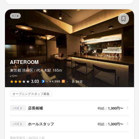
東京都渋谷区恵比寿西1-9-7 グランベル恵比寿西ビル 7F
東京都渋谷区恵比寿西1-9-7 グランベル恵比寿西ビル 7F
A
勤務地
1
/
4
連絡先
連絡先
東京都渋谷区恵比寿西1-9-7 グランベル恵比寿西ビル 7F
03-6416-4949
03-6416-4949
連絡先
法人名・事業者名
法人名・事業者名
03-6416-4949
株式会社プレイスタイル
株式会社プレイスタイル
法人名・事業者名
AFTEROOM
株式会社プレイスタイル
最終更新日2023/11/22
最終更新日2023/11/22
東京都 渋谷区 /
代々木
駅
165m
バー
3.03
～￥4,999
－
29席
最終更新日2024/09/01
オープニングスタッフ募集
店長候補
時給：
1,300円〜
バイト
ホールスタッフ
時給：
1,300円〜
バイト
最終更新日：30日以上前