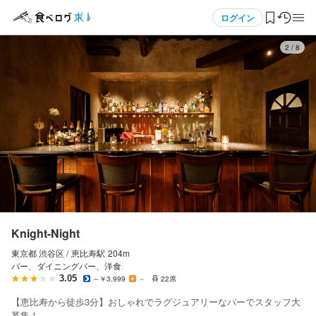
応募画面へ進む
応募画面へ進む
応募画面へ進む
応募画面へ進む
応募画面へ進む
メニュー
ログイン
3
/
8
ログイン・無料会員登録
食べログ求人TOP
求人検索
マイページ管理
閲覧履歴
Knight-Night
東京都 渋谷区 /
恵比寿
駅
204m
気になる求人
バー、ダイニングバー、洋食
3.05
～￥3,999
－
22席
検索履歴・保存した条件
【恵比寿から徒歩3分】おしゃれでラグジュアリーなバーでスタッフ大
募集！