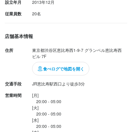
また、パスタやピザなどお酒に合うフードメニューも充実してい
また、パスタやピザなどお酒に合うフードメニューも充実してい
設立年月
2013年12月
また、期間限定の『Knight-Night』オリジナルのカクテルも人気。

◇お酒が好きだという方
ます！

ます！

いつの間にかお酒に詳しくなってしまう環境です◎

従業員数
20名
選考の流れ
また、パスタやピザなどお酒に合うフードメニューも充実してい
《ここが当店の魅力です》

《ここが当店の魅力です》

ます！

選考の流れ
応募後、原則3営業日以内に返信しております。

その1）経営ノウハウをしっかり学べる！独立希望者は歓迎します

その1）経営ノウハウをしっかり学べる！独立希望者は歓迎します

一度店舗に足を運んで頂いて面接を経て、内定となります。

店舗基本情報
当社の社風は“自由度の高さ”が自慢です。

当社の社風は“自由度の高さ”が自慢です。

応募後、原則3営業日以内に返信しております。

《ここが当店の魅力です》

なお、事情がある場合などWeb面接にも対応いたしますので、気
「どうすればより良いサービスが提供できるのか」「どうすれば
「どうすればより良いサービスが提供できるのか」「どうすれば
一度店舗に足を運んで頂いて面接を経て、内定となります。

その1）経営ノウハウをしっかり学べる！独立希望者は歓迎します

兼ねなくご相談ください。
住所
東京都渋谷区恵比寿西1-9-7 グランベル恵比寿西
より繁盛店になれるのか」を常に追求し続けます。

より繁盛店になれるのか」を常に追求し続けます。

なお、事情がある場合などWeb面接にも対応いたしますので、気
当社の社風は“自由度の高さ”が自慢です。

ビル 7F
もっとこうしてみたらいい！というアイデアを大切にしているの
もっとこうしてみたらいい！というアイデアを大切にしているの
兼ねなくご相談ください。
「どうすればより良いサービスが提供できるのか」「どうすれば
で、どんどん挑戦してくださいね。

で、どんどん挑戦してくださいね。

より繁盛店になれるのか」を常に追求し続けます。

食べログで地図を開く
お店の採用担当者からのメッセージ
価格の見直し・メニューや仕入れ先変更・イベント企画・売上管
価格の見直し・メニューや仕入れ先変更・イベント企画・売上管
もっとこうしてみたらいい！というアイデアを大切にしているの
お店の採用担当者からのメッセージ
理など…

理など…

私たちと一緒に、今までにないお店をつくりあげませんか？

で、どんどん挑戦してくださいね。

交通手段
JR恵比寿駅西口より徒歩3分
店舗運営に関する幅広いスキルが身につきます！

店舗運営に関する幅広いスキルが身につきます！

少しでも興味をお持ちでしたら、ぜひお気軽にご応募ください。

価格の見直し・メニューや仕入れ先変更・イベント企画・売上管
私たちと一緒に、今までにないお店をつくりあげませんか？

売る力が身についたら、会社からの独立支援も受けられるので、
売る力が身についたら、会社からの独立支援も受けられるので、
一度、カジュアルにお話しましょう。

営業時間
[月]

理など…

少しでも興味をお持ちでしたら、ぜひお気軽にご応募ください。

自分のお店を持ちたい方はここでの学びをいかせると思います。

自分のお店を持ちたい方はここでの学びをいかせると思います。

ご応募を心よりお待ちしております。
　20:00 - 05:00

店舗運営に関する幅広いスキルが身につきます！

一度、カジュアルにお話しましょう。

[火]

売る力が身についたら、会社からの独立支援も受けられるので、
ご応募を心よりお待ちしております。
　20:00 - 05:00

その2）スタッフでお店を作り上げていける

その2）スタッフでお店を作り上げていける

自分のお店を持ちたい方はここでの学びをいかせると思います。

[水]

学んだスキルをいかすことも良いですが、そのスキルを店舗にど
学んだスキルをいかすことも良いですが、そのスキルを店舗にど
　20:00 - 05:00

う反映させられるかがスキルアップには欠かせないと考えます。

う反映させられるかがスキルアップには欠かせないと考えます。

その2）スタッフでお店を作り上げていける
