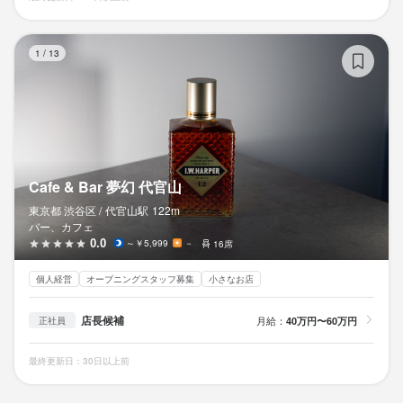
Ca
1
/
13
Cafe & Bar 夢幻 代官山
東京都 渋谷区 /
代官山
駅
122m
バー、カフェ
0.0
～￥5,999
－
16席
個人経営
オープニングスタッフ募集
小さなお店
店長候補
月給：
40万円〜60万円
正社員
最終更新日：30日以上前