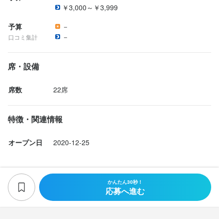
パワフルな男性スタッフが多数在籍しており、雰囲気の良い職場
￥3,000～￥3,999
お客さまと一緒にスタッフも乾杯することもあるので、皆で楽し
お客さまと一緒にスタッフも乾杯することもあるので、皆で楽し
ですよ！

みながら働いています！
みながら働いています！
スタッフ同士の仲も良く、食事や飲みに行くことも多いです。

予算
－
－
お客さまと一緒にスタッフも乾杯することもあるので、皆で楽し
口コミ集計
みながら働いています！
身に付くスキル
身に付くスキル
席・設備
ウイスキーの知識
ウイスキーの知識
リキュール・スピリッツの知識
リキュール・スピリッツの知識
野菜の知識
野菜の知識
出店開業ノウハウ
出店開業ノウハウ
身に付くスキル
店舗運営
店舗運営
メニュー開発
メニュー開発
仕入れ・食材の目利き
仕入れ・食材の目利き
席数
22席
カクテル技法
ウイスキーの知識
リキュール・スピリッツの知識
野菜の知識
出店開業ノウハウ
店舗運営
メニュー開発
仕入れ・食材の目利き
求める人物像
求める人物像
特徴・関連情報
◇人と話すことが好きな方

◇人と話すことが好きな方

求める人物像
オープン日
2020-12-25
◇お洒落なバーで働きたい方

◇お洒落なバーで働きたい方

◇お酒が好きだという方
◇お酒が好きだという方
◇人と話すことが好きな方

◇お洒落なバーで働きたい方

かんたん30秒！
◇お酒が好きだという方
応募へ進む
選考の流れ
選考の流れ
応募後、原則3営業日以内に返信しております。

応募後、原則3営業日以内に返信しております。

選考の流れ