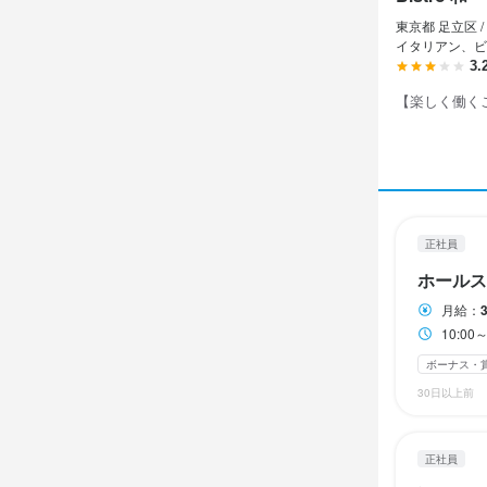
東京都 足立区 /
勤務時
勤務時
勤務時
イタリアン、ビ
3.
10:00～2
10:00～2
10:00～2
【楽しく働く
終電考慮あり
終電考慮あり
終電考慮あり
休日・
休日・
休日・
月6～8日（週
月6～8日（週
月6～8日（週
有給休暇／
有給休暇／
有給休暇／
正社員
月8日以上休み
月8日以上休み
月8日以上休み
ホールス
月給：
10:0
待遇
待遇
待遇
ボーナス・
社会保険完備
社会保険完備
社会保険完備
30日以上前
まかない・食
まかない・食
まかない・食
制服貸与

制服貸与

制服貸与

資格取得支援
資格取得支援
資格取得支援
正社員
独立支援制度
独立支援制度
独立支援制度