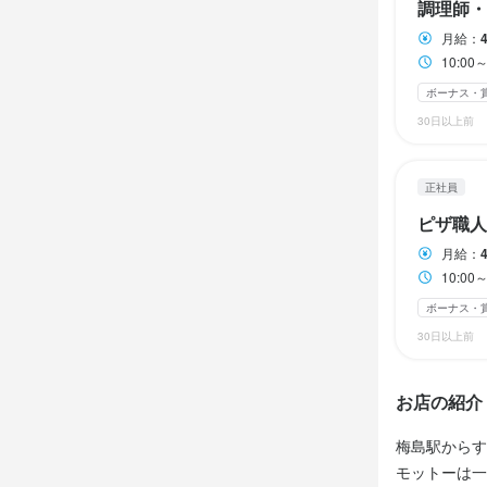
バイク・車通勤
バイク・車通勤
バイク・車通勤
調理師・
旅行など社内
旅行など社内
旅行など社内
月給：
髪型自由
髪型自由
髪型自由
10:0
まかない・食事
まかない・食事
まかない・食事
ボーナス・
30日以上前
特徴
特徴
特徴
正社員
未経験者歓迎
未経験者歓迎
未経験者歓迎
ピザ職人
月給：
仕事内
仕事内
仕事内
10:0
当店では、ホ
当店では、
当店では、
ボーナス・
ウントの運
仕込みや仕
仕込みや仕
30日以上前
分だけスピー
に指導しま
に指導しま
んか？

んか？

お店の紹介
【協力体制】
スタッフみ
【協力体制】
【協力体制】
梅島駅からす
はいつでも
スタッフみ
スタッフみ
モットーは一