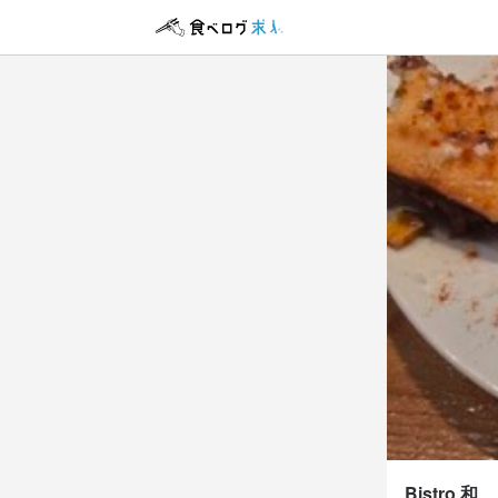
Bistro
Bistro
Bistro
正社員
正社員
正社員
ホール
調理師
ピザ職
ホール
調理師
ピザ職
月給
月給
月給
30
40
40
ボーナス・賞与
ボーナス・賞与
ボーナス・賞与
試用期間
試用期間
試用期間
試用期間1～
試用期間1～
給与補足
給与補足
給与補足
昇給・賞与あ
昇給・賞与あ
昇給・賞与あ
交通費支給
交通費支給
交通費支給
Bistro 和