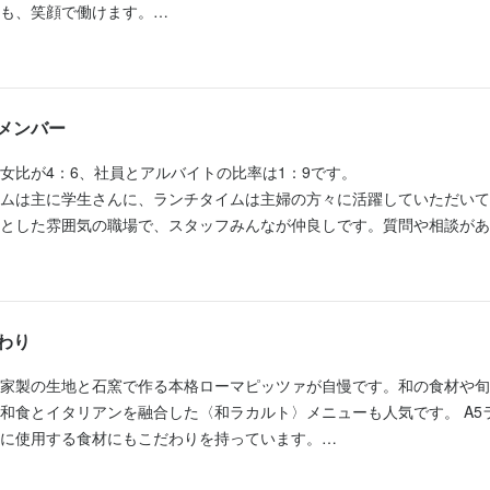
受け付け、風通しの良い環境を整えていますので、楽しく働けること間
受け付け、風通しの良い環境を整えていますので、楽しく働けること間
も、笑顔で働けます。

す方へ】

・梅島駅から徒歩数秒！

って、マネジメントに挑戦したい」という意欲的な方も大歓迎です！店
す方へ】

す方へ】

すぐの便利な場所に位置し、地域の方々に愛されているレストランです
果的なインターネットの活用方法などを学ぶ機会もございます。
って、マネジメントに挑戦したい」という意欲的な方も大歓迎です！店
って、マネジメントに挑戦したい」という意欲的な方も大歓迎です！店
リアン〉。

メンバー
果的なインターネットの活用方法などを学ぶ機会もございます。
果的なインターネットの活用方法などを学ぶ機会もございます。
ュな店内で、美味しいお酒と料理を、心を込めて提供しています。
女比が4：6、社員とアルバイトの比率は1：9です。

事のおすすめポイント
ムは主に学生さんに、ランチタイムは主婦の方々に活躍していただいて
事のおすすめポイント
事のおすすめポイント
人】

とした雰囲気の職場で、スタッフみんなが仲良しです。質問や相談があ
も高月給30万円スタート！

経験でも高月給40万円からのスタートをお約束！試用期間後も日々の
経験でも高月給40万円からのスタートをお約束！試用期間後も日々の
くれる人ばかりです。

未経験からのスタッフも安心して働ける高い給与をお約束します。頑張
り評価し、昇給・賞与で還元していきます。長く続けていただける環境
評価し、昇給・賞与で還元していきます。長期間働ける環境を整えてい
価し、昇給・賞与で還元していくので、「長く続けたい」と思ってもら
もご安心ください！スピーディーに一人前になれるよう、スタッフみん


時間】

わり
時間】

っては、実働時間が4時間程度の日もあります。勤務時間は気軽に相談し
時間】

っては、実働時間が4時間程度の日もあります。勤務時間は気軽に相談し
バイトスタッフも多いので、安心してオンオフのメリハリをつけられま
家製の生地と石窯で作る本格ローマピッツァが自慢です。和の食材や旬
いシフトで自分の生活に合わせて働けます！

バイトスタッフも多いので、安心してオンオフのメリハリをつけられま
和食とイタリアンを融合した〈和ラカルト〉メニューも人気です。 A5
4時間程度の日もあり、勤務時間は気軽に相談してください。頼もしい仲
環境】

に使用する食材にもこだわりを持っています。

ハリをつけながら充実した時間を過ごせます！

環境】

o 和』では、幅広い年代のスタッフが活躍中です。スタッフ同士の仲が良く
o 和』では、幅広い年代のスタッフが活躍中です。スタッフ同士の仲が良く
と間違いなし！お客さまに楽しんでもらうためには、まず自分が楽しく