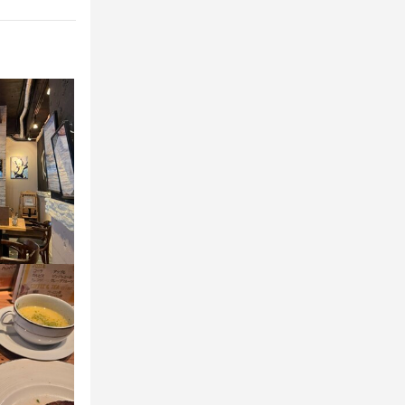
ではの個性豊
く働くことが
でいただくた
意識し、お客
しょう♪
れるお店へと
メニュー開発
メニュー開発
 ワンランク