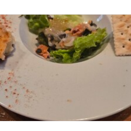
応募画面へ進む
応募画面へ進む
応募画面へ進む
 和
 和
 和
スタッフ・サービススタッフ
・調理スタッフ
人・ピッツァイオーロ
スタッフ・サービススタッフ
・調理スタッフ
人・ピッツァイオーロ
0,000円〜
0,000円〜
0,000円〜
あり
あり
あり
昇給あり
昇給あり
昇給あり
2カ月：月給27～40万円
2カ月：月給27～40万円
り

り

り
