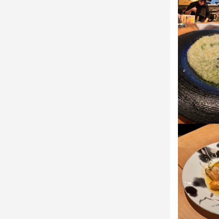
求める
チームワーク
組織の中でキ
組織の中でキ
成長意欲があ
チームワーク
成長意欲があ
仕事を楽し
組織の中でキ
仕事を楽し
成長意欲があ
仕事を楽し
お店の
お店の
『Bistr
お店の
『Bistr
アットホーム
アットホーム
スタッフ一同
『Bistr
スタッフ一同
経験の有無
アットホーム
経験の有無
お店を盛り
スタッフ一同
お店を盛り
経験の有無
お店を盛り
店名
Bistro 和
店名
Bistro 和