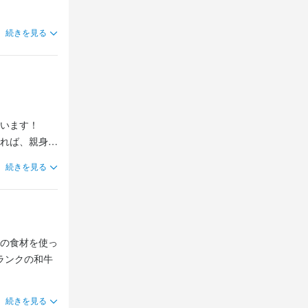
違いありませ
違いありませ
続きを見る
舗運営のノウ
。コンセプト
舗運営のノウ
舗運営のノウ
います！

れば、親身に
頑張りやスキ
頑張りやスキ
続きを見る
りやスキルを
を整えていま
ます◎

える環境を整
なでサポート
てください。
てください。
す！

の食材を使っ
す！

ランクの和牛
間と共に、オ
、すぐに打ち解
続きを見る
、すぐに打ち解
働くことが大