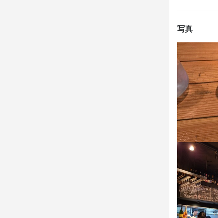
お昼時は毎週
【楽しい職場
けられるこ
切です。一
かなラインナ
◆│スタッフ
大切です。
写真
幅広い年代
料理にこだわ
身に付
めに、まず
さま一人ひと
身に付
成長できたの
包丁さばき
仕入れ・食材の
包丁さばき
身に付
楽しむことを
仕入れ・食材の
上のサービス
肉の知識
魚
応募資
応募資
歓迎スキル
応募資
歓迎スキル
未経験者歓迎
歓迎スキル
経験者は優
未経験者歓迎
経験者は優
未経験者歓迎
経験者は優
求める
求める
チームワーク