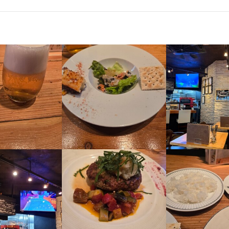
変わるランチメニューが好評です。ランチ・ディナーともに、当店なら
環境】

と間違いなし！お客さまに楽しんでいただくためには、まず自分が楽し
緒にお店を盛り上げましょう！
ップを提供しています。

仲良し！和気あいあいとした雰囲気で楽しく働けます！

一緒にお店を盛り上げましょう！
のスタッフが活躍し、仲が良い環境が整っています。お客さまに楽しん
っているからこそ、当店は接客も大切にしています。細やかな気配りを
くスキル
は自分たちが楽しく働くことが大切です。一緒にお店を盛り上げていきま
りに合わせたサービスを提供しています。その結果、地域の方々に愛さ
くスキル
だと思います。

ピザ生地づくり・窯焼き
盛り付け技術
高級食材の知識
肉の知識
魚の知識
野菜の知識
目利き
ピザ生地づくり・窯焼き
盛り付け技術
高級食材の知識
肉の知識
魚の知識
野菜の知識
くスキル
大切にしながら、あなたのおもてなしでお客さまを笑顔にしませんか。
目利き
を追求できる環境です！
の知識
野菜の知識
格
格
・経験
格
・経験
。

・経験
遇して採用いたします。
。

遇して採用いたします。
。

遇して採用いたします。
人物像
人物像
を大切にできる方
