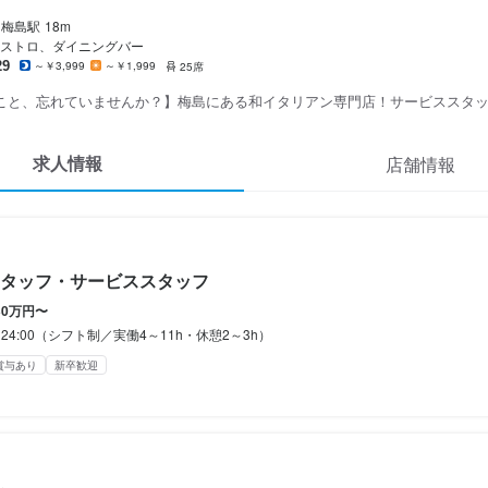
梅島
駅
18m
間
間
間
ストロ、ダイニングバー
29
4:00（シフト制／実働4～11h・休憩2～3h）
4:00（シフト制／実働4～11h・休憩2～3h）
4:00（シフト制／実働4～11h・休憩2～3h）
～￥3,999
～￥1,999
25席
こと、忘れていませんか？】梅島にある和イタリアン専門店！サービススタ
シフト制
シフト制
シフト制
求人情報
店舗情報
休暇
休暇
休暇
休2日制）

休2日制）

休2日制）

年末年始休暇／慶弔休暇
年末年始休暇／慶弔休暇
年末年始休暇／慶弔休暇
あり
あり
あり
夏季休暇あり
夏季休暇あり
夏季休暇あり
年末年始休暇あり
年末年始休暇あり
年末年始休暇あり
特別休暇あり
特別休暇あり
特別休暇あり
タッフ・サービススタッフ
30万円〜
0～24:00（シフト制／実働4～11h・休憩2～3h）
賞与あり
新卒歓迎
（厚生年金・健康・雇用・労災）

（厚生年金・健康・雇用・労災）

（厚生年金・健康・雇用・労災）

事補助

事補助

事補助












