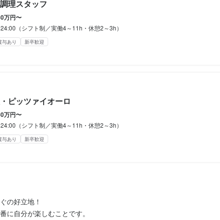
OK

OK

OK

調理スタッフ
イベント

イベント

イベント

40万円〜
0～24:00（シフト制／実働4～11h・休憩2～3h）
補助あり
補助あり
補助あり
社会保険完備
社会保険完備
社会保険完備
制服貸与
制服貸与
制服貸与
資格取得支援あり
資格取得支援あり
資格取得支援あり
車通勤OK
車通勤OK
車通勤OK
バイク通勤OK
バイク通勤OK
バイク通勤OK
髪型
髪型
髪型
賞与あり
新卒歓迎
独立希望者歓迎
独立希望者歓迎
独立希望者歓迎
新卒歓迎
新卒歓迎
新卒歓迎
・ピッツァイオーロ
40万円〜
容
容
容
0～24:00（シフト制／実働4～11h・休憩2～3h）
ールでの接客業務から食材の仕入れ、メニュー作成、シフト作成、そし
キッチンでの調理業務全般に加えて、ピザメイクを含む業務をお任せし
キッチンでの調理業務全般に加えて、ピザメイクを含む業務をお任せし
賞与あり
新卒歓迎
営まで、幅広い業務を担当していただきます。業務量は多いかもしれま
入れ、買い出し、そしてメニュー開発も担当していただきます。未経験
入れ、買い出し、そしてメニュー開発も担当していただきます。未経験
ディーに多彩なスキルを習得できる環境です。

すので、やる気があれば大歓迎です。経験を活かして新しい挑戦にチャ
すので、やる気があれば大歓迎です。経験を活かして新しい挑戦にチャ


んなで協力し、分担してお店を盛り上げていくことを大切にしています




ぐの好立地！

受け付け、風通しの良い環境を整えていますので、楽しく働けること間
んなで協力し、分担してお店を盛り上げていくことを大切にしています
んなで協力し、分担してお店を盛り上げていくことを大切にしています
番に自分が楽しむことです。
