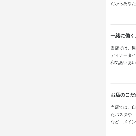
ん。

はいつでも
はいつでも
だからあなた
ん。

ん。

【店長を目指
東武伊勢崎線
「店長にな
【店長を目指
【店長を目指
改札から出て
ハウや、効
「店長にな
「店長にな
は〈和×イタ
一緒に働く
ハウや、効
ハウや、効
スタイリッシ
当店では、男
この仕
ディナータイ
この仕
この仕
【魅力ある求
和気あいあい
◆│未経験で
当店では、未
当店では、未
なって聞いて
当店では、
ルをしっか
ルをしっかり
しっかり評
す◎

未経験の方で
えています◎
【柔軟な勤務
いたします。
お店のこだ
【柔軟な勤務
シフトによ
【柔軟な勤務
シフトによ
頼もしいアル
当店では、自
◆│働きやす
頼もしいアル
たパスタや、
実働時間が
【楽しい職場
など、メイン
ンオフのメリ
【楽しい職場
『Bistr
『Bistr
けられるこ