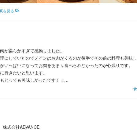
真を見る
島1-12-6 高橋ビル 1F
島1-12-6 高橋ビル 1F
業者名
島1-12-6 高橋ビル 1F
ANCE
業者名
ANCE
業者名
肉が柔らかすぎて感動しました。

ANCE
理にしていたのでメインのお肉がくるのが後半でその前の料理も美味し
07/26
がいっぱいになってお肉をあまり食べられなかったのが心残りです。

07/26
に行きたいと思います。

07/26
もとっても美味しかったです！！

とても親切でした。

食
んでおり、団体のお客さんもいたので料理が出てくるのはゆっくりだっ
株式会社ADVANCE