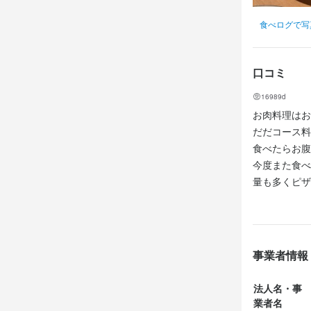
店名
勤務地
Bistro 和
食べログで写
東京都足立区梅
勤務地
東京都足立区梅
勤務地
法人名・事
東京都足立区梅
口コミ
株式会社ADV
法人名・事
16989d
株式会社ADV
法人名・事
お肉料理はお
株式会社ADV
だだコース料
最終更新日2024/
食べたらお腹
最終更新日2024/
今度また食べ
最終更新日2024/
量も多くピザ
店員さん達も
ただお店が混
せん。
事業者情報
法人名・事
業者名