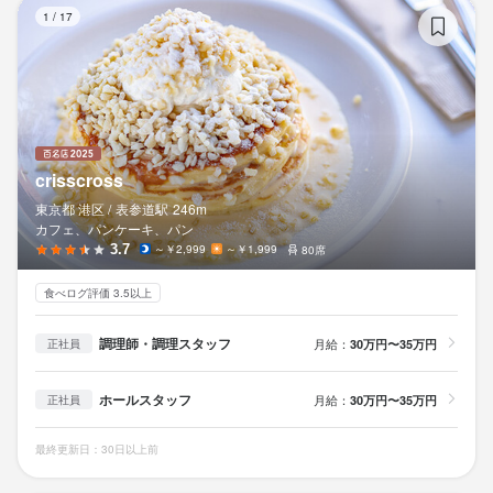
cr
1
/
17
crisscross
東京都 港区 /
表参道
駅
246m
カフェ、パンケーキ、パン
3.7
～￥2,999
～￥1,999
80席
食べログ評価 3.5以上
調理師・調理スタッフ
月給：
30万円〜35万円
正社員
ホールスタッフ
月給：
30万円〜35万円
正社員
最終更新日：30日以上前