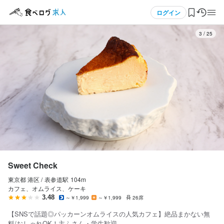
応募画面へ進む
応募画面へ進む
応募画面へ進む
応募画面へ進む
応募画面へ進む
応募画面へ進む
応募画面へ進む
応募画面へ進む
応募画面へ進む
応募画面へ進む
応募画面へ進む
応募画面へ進む
応募画面へ進む
応募画面へ進む
応募画面へ進む
メニュー
ログイン
4
/
25
ログイン・無料会員登録
食べログ求人TOP
求人検索
マイページ管理
閲覧履歴
Sweet Check
東京都 港区 /
表参道
駅
104m
気になる求人
カフェ、オムライス、ケーキ
3.48
～￥1,999
～￥1,999
26席
検索履歴・保存した条件
【SNSで話題◎パッカーンオムライスの人気カフェ】絶品まかない無
料/おしゃれOK！主ふさん・学生歓迎