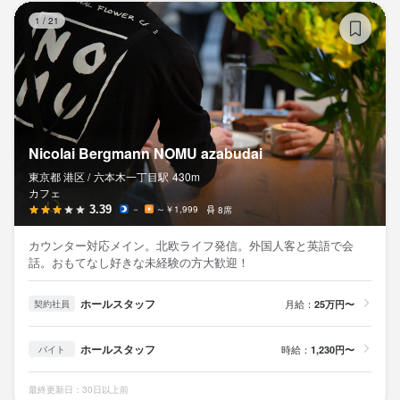
Ni
1
/
21
Nicolai Bergmann NOMU azabudai
東京都 港区 /
六本木一丁目
駅
430m
カフェ
3.39
－
～￥1,999
8席
カウンター対応メイン。北欧ライフ発信。外国人客と英語で会
話。おもてなし好きな未経験の方大歓迎！
ホールスタッフ
月給：
25万円〜
契約社員
ホールスタッフ
時給：
1,230円〜
バイト
最終更新日：30日以上前