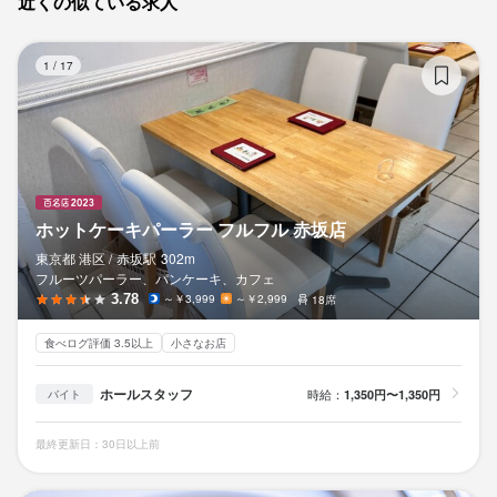
近くの似ている求人
ホ
1
/
17
ホットケーキパーラー フルフル 赤坂店
東京都 港区 /
赤坂
駅
302m
フルーツパーラー、パンケーキ、カフェ
3.78
～￥3,999
～￥2,999
18席
食べログ評価 3.5以上
小さなお店
ホールスタッフ
時給：
1,350円〜1,350円
バイト
最終更新日：30日以上前