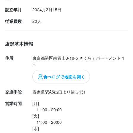
を使用した芳醇で甘みとコクが絶妙なデミグラスソースをかけた
設立年月
2024月3月15日
逸品。 

美味しい。

従業員数
20人
バスクチーズケーキ オレオ

店舗基本情報
1日8食限定

ギリシャヨーグルトを...
住所
東京都港区南青山3-18-5 さくらアパートメント 1
F
食べログで地図を開く
交通手段
表参道駅A5出口より徒歩1分
営業時間
[月]

　11:00 - 20:00

[火]

　11:00 - 20:00

[水]
