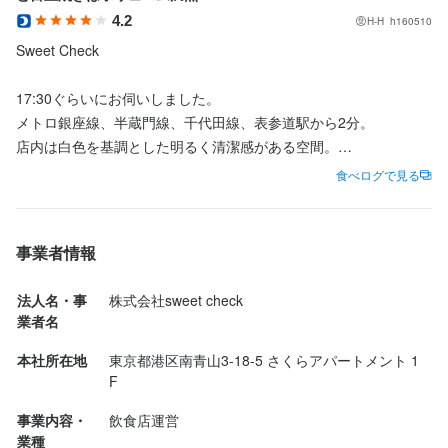
4.2
H-H  h160510
Sweet Check

17:30ぐらいにお伺いしました。

メトロ銀座線、半蔵門線、千代田線、表参道駅から2分。

店内は白色を基調とした明るく清潔感がある空間。

ガラス張りでテラス席もあり開放的、暖かい日は良いかも。

食べログで見る
QRコードで注文する方式。

テーブル2人席×6 テラス席 2人席×6 

店員さん、対応丁寧で良い感じです☺️ 

事業者情報
法人名・事
株式会社sweet check
ぱっかーんハンバーグ（中）ダブル

業者名
濃厚なマキシマムたまごを使ったふわとろオムライス。

本社所在地
東京都港区南青山3-18-5 さくらアパートメント 1
その上に表面に香ばしく焼き目がつき、柔らかく、肉の旨みが凝
F
縮されたハンバーグをダブル、更に目玉焼きを乗せてありボリュ
ームたっぷり。

事業内容・
飲食店運営
目の前でオムレツを切り開く（ぱっかーん）演出の後、黒毛和牛
業種