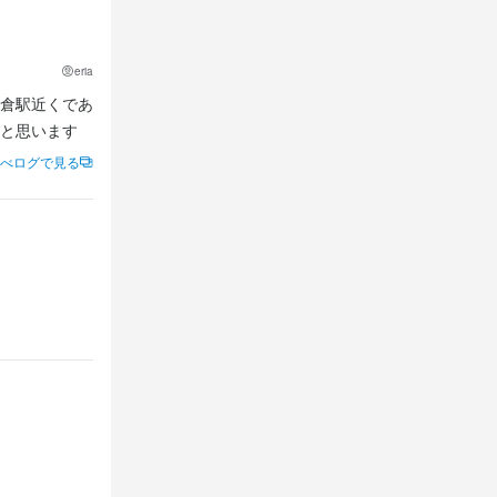
eria
倉駅近くであ
べログで見る