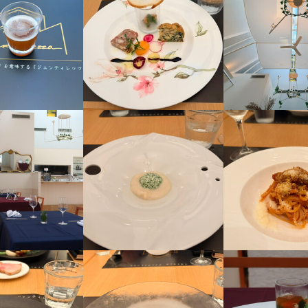
人物像
01/09
ないお店ですのでご自身で考えることが好きな方が向いています。

寧に仕事を教えますのでご安心ください。
流れ
則３営業日以内に返信しております。１回の面接を経て内定となります
さい。
採用担当者からのメッセージ
味をお持ちでしたら、ぜひお気軽にご応募ください。一度、カジュアル
募を心よりお待ちしております。