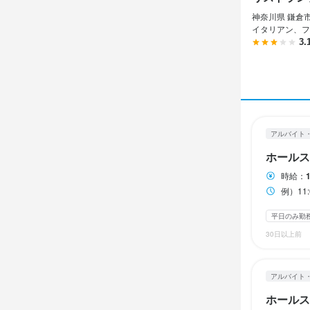
アルバイト・パ
アルバイト・パ
神奈川県 鎌倉市 
ホール
ホール
イタリアン、フ
3.
ホール
ホール
時給
時給
1,
1,
交通費支給
昇給あり
交
アルバイト
給与補足
ホールス
勤務時
能力・経験等
時給：
交通費の支
例）11:00～1
例）11
シフト制　週
ランチタイムの
平日のみ勤
勤務時
30日以上前
例）

休日・
ランチタイム　1
アルバイト
ディナータイム　
双方の相談
ホールス
どちらかで
平日のみ勤務OK