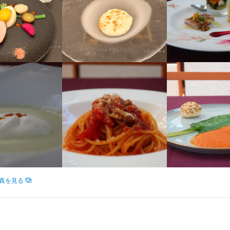
求人を選択する
求人を選択する
求人を選択する
求人を選択する
ホールスタッフ
調理補助
料理長候補
店長候補
時給：
月給：
月給：
月給：
1,225円〜1,250円
22万円〜28万円
38万円〜45万円
35万円〜60万円
 ジェンティレッツァ
バイト
正社員
正社員
正社員
ホールスタッフ
ホールスタッフ
調理師・調理スタッフ
時給：
時給：
時給：
1,225円〜1,250円
1,225円〜1,500円
1,250円〜
バイト
バイト
バイト
小町2-8-23 2Ｆ
料理長候補
月給：
35万円〜60万円
正社員
業者名
uisine
調理師・調理スタッフ
月給：
30万円〜60万円
正社員
12/09
ホールスタッフ
月給：
30万円〜60万円
正社員
真を見る
ソムリエ
月給：
30万円〜60万円
正社員
ホールスタッフ
時給：
1,250円〜
バイト