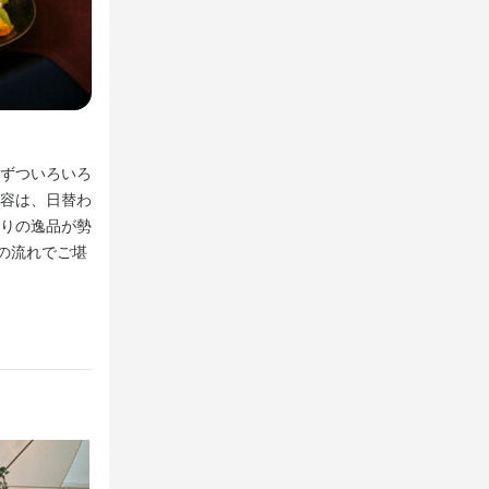
ール業務をや
天井高の開放感溢れるオシャレな店内。夜はムーディーな
ずついろいろ
エントランスアーチをくぐりヨーロッパを思わせる階段を
容は、日替わ
ります。店内へ入ると広がるのは天井高の開放的な空間。
知識
りの逸品が勢
ーブルクロスは季節によって模様替えをいたします。太陽
の流れでご堪
して、夜は間接照明をメインとしたムーディーな空間。高
落ち着いてお食事をご堪能ください。