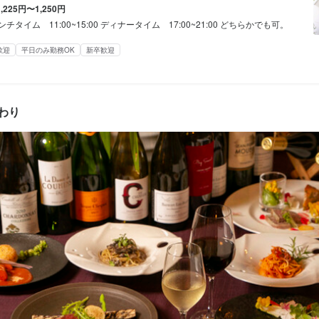
1,225円〜1,250円
み勤務OK
ダブルワーク・副業OK
フルタイム歓迎
長期勤務歓迎
週1日からOK
シフト
ンチタイム 11:00~15:00 ディナータイム 17:00~21:00 どちらかでも可。
歓迎
平日のみ勤務OK
新卒歓迎
休暇
定めなし
フト制
(土日休み)
土日祝のみ勤務OK
わり
容
お客様のご案内、料理やドリンクの提供、後片付けなど

　一般的なホール業務をやっていただきます。
定めなし
補助あり
くスキル
盛り付け技術
製パン技術
製菓技術
高級食材の知識
ワインの知識
肉の知識
魚の知識
ービスマナー
テーブルマナー
出店開業ノウハウ
店舗運営
メニュー開発
仕入れ・食材
経験者歓迎
独立希望者歓迎
新卒歓迎
第二新卒歓迎
Uターン・Iターン歓迎
フリーター
女性活躍中
ブランクOK
駅チカ(徒歩5分以内)
格