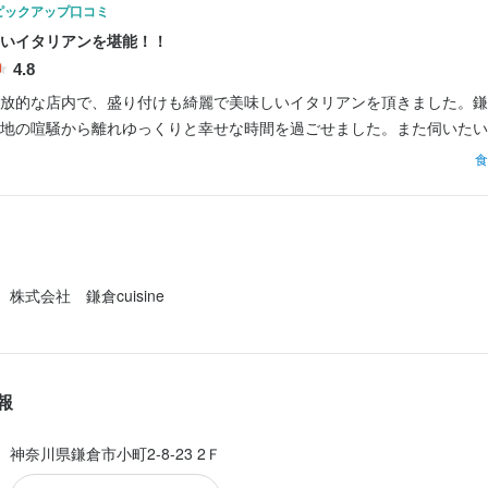
ピックアップ口コミ
ソムリエ
時給：
1,250円〜
バイト
いイタリアンを堪能！！
4.8
フロント
時給：
1,250円〜
バイト
放的な店内で、盛り付けも綺麗で美味しいイタリアンを頂きました。鎌
パティシエ
時給：
1,250円〜
バイト
食
皿洗い
時給：
1,250円〜
バイト
株式会社　鎌倉cuisine
報
神奈川県鎌倉市小町2-8-23 2Ｆ