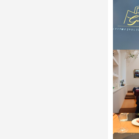
求める
最終更新日2026/
マニュアルの
もちろん丁
選考の
応募後、原
ご相談くだ
お店の
少しでも興
ょう。ご応