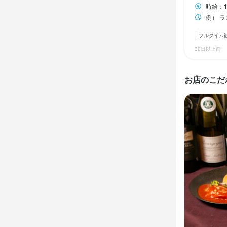
時給：
ランチタイムの
例） ラ
待遇
フルタイム
休日・
契約期間の
30日以上前
1週間毎のシ
平日のみ勤務OK
お店のこだ
仕事内
待遇
仕事の内容：
　　　　　
契約期間の
まかない・食事
身に付
特徴
包丁さばき
婚礼料理
サ
学歴不問
未
主婦・主夫歓迎
応募資