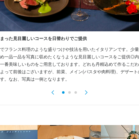
容
・経験
：お客様のご案内、料理やドリンクの提供、後片付けなど、一般的なホ
ョン能力
きます。
・経験
まった見目麗しいコースを日替わりでご提供
ョン能力
くスキル
でフランス料理のような盛りつけや技法を用いたイタリアンです。少量
め一品一品を写真に収めたくなうような見目麗しいコースをご提供◎内
盛り付け技術
高級食材の知識
ワインの知識
肉の知識
魚の知識
野菜の知識
洋菓子の
テーブルマナー
出店開業ノウハウ
店舗運営
メニュー開発
仕入れ・食材の目利き
一番美味しいものをご用意しております。どれも丹精込めて作るこだわ
よって前後はございますが、前菜、メイン(パスタや肉料理)、デザート
す。なお、写真は一例となります。
格
 ジェンティレッツァ
・経験
ョン能力
小町2-8-23 2Ｆ
・経験
ョン能力
業者名
uisine