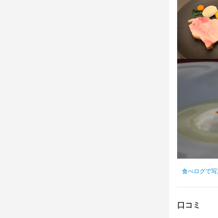
店名
リストランテ
勤務地
神奈川県鎌倉市
法人名・事
株式会社　鎌倉c
最終更新日2025/
食べログで写
口コミ