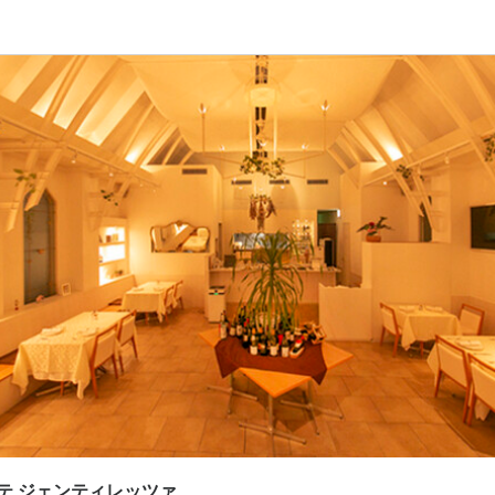
応募画面へ進む
応募画面へ進む
テ ジェンティレッツァ