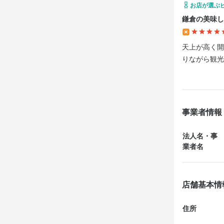
お店が選ぶ
鎌倉の美味し
天上が高く開
事業者情報
法人名・事
業者名
店舗基本情
住所