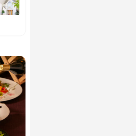
制
野菜の知識
の目利き
歓迎