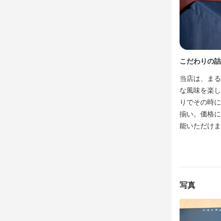
仕事内
必須スキル
仕事の内容
コミュニケーシ
っていただ
歓迎スキル
こだわりの詰
コミュニケーシ
身に付
当店は、まる
な風味を楽し
包丁さばき
サービスマナー
りでその時に
揃い。価格に
能いただけま
応募資
店名
リストランテ
必須スキル
勤務地
コミュニケーシ
神奈川県鎌倉市
写真
歓迎スキル
コミュニケーシ
法人名・事
株式会社　鎌倉c