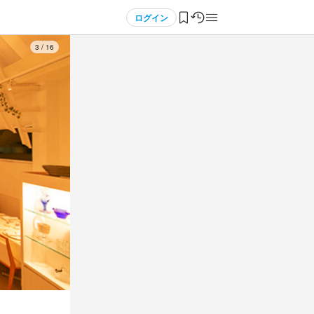
ログイン
3
/
16
3
 / 
4