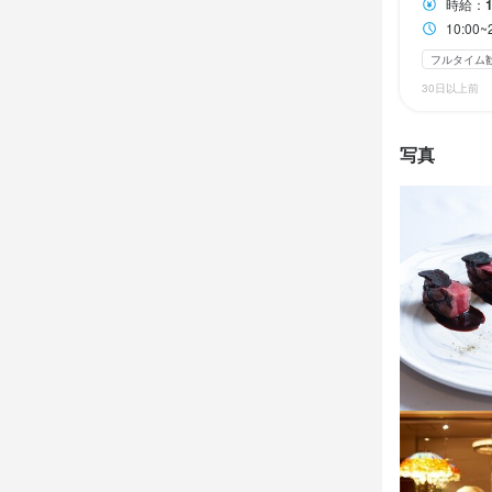
時給：
10:0
身に付
フルタイム
包丁さばき
30日以上前
身に付
洋菓子の知識
包丁さばき
写真
洋菓子の知識
応募資
必須スキル
応募資
飲食店での調理
必須スキル
歓迎スキル
飲食店での調理
コミュニケーシ
歓迎スキル
飲食店での調理
求める
・美味しい料
求める