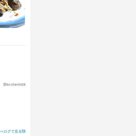
bu-chan0328
べログで見る