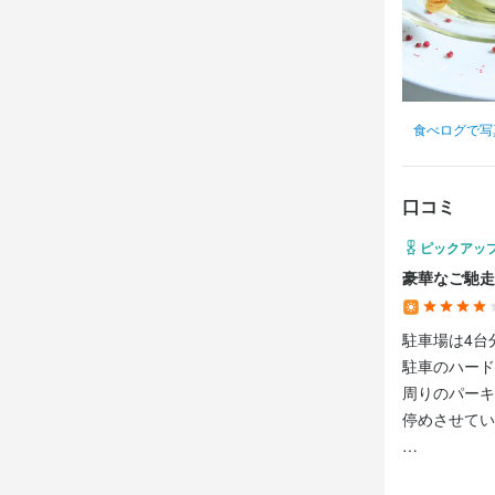
連絡先
法人名・事
025-275-361
株式会社Ｄ
法人名・事
株式会社Ｄ
食べログで写
最終更新日2025/
最終更新日2025/
口コミ
ピックアッ
豪華なご馳走
駐車場は4台
駐車のハード
周りのパーキ
停めさせてい
事前予約して