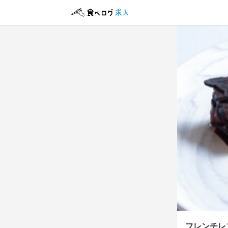
フレン
正社員
アルバイト・パ
調理補
調理補
調理補
調理補
月給
時給
20
1,
ボーナス・賞与
扶養内勤務OK
勤務時
勤務時
10:00~21:0
10:00~21:0
（シフト制、
（シフト制、
残業月20時間以
ランチタイムの
週2日からOK
フレンチレ