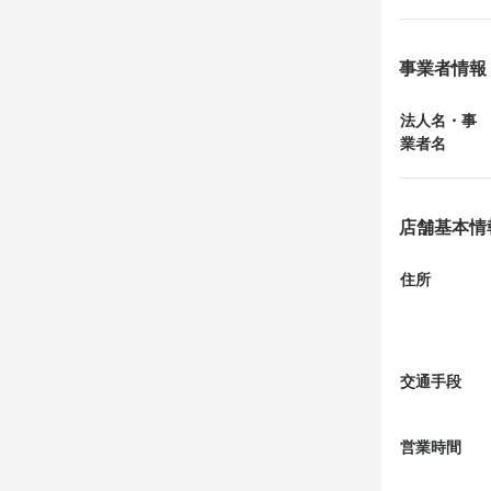
口コミで予習
お腹の満腹具
事業者情報
あまりにも美
法人名・事
前菜のサラダ
業者名
色んな食材や
お肉は分厚く
店舗基本情
レアの焼き具
ソースが驚く
住所
食べられると
パンは小ぶり
これでランチ
交通手段
追加料金60
営業時間
期待以上に、