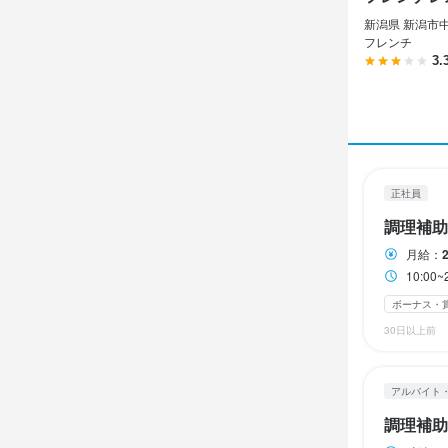
休日・
休日・
新潟県 新潟市中
１ヵ月ごと
フレンチ
１ヵ月ごと
3.
平日のみ勤務OK
待遇
各種保険完
待遇
まかない・食事
各種保険完
正社員
まかない・食事
調理補助
特徴
月給：
10:0
特徴
学歴不問
独
ボーナス・
学歴不問
未
30日以上前
ブランクOK
仕事内
【調理スタッ
アルバイト
仕事内
調理補助
【調理スタッ