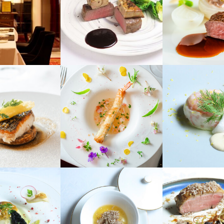
理で人を喜ばせたい方

採用担当者からのメッセージ
味をお持ちでしたら、ぜひお気軽にご応募ください。一度、カジュアル
採用担当者からのメッセージ
募を心よりお待ちしております。
味をお持ちでしたら、ぜひお気軽にご応募ください。一度、カジュアル
募を心よりお待ちしております。
トラン キャトル・ヴァン
トラン キャトル・ヴァン
中央区万代1-2-21 ロンドベル万代　１Ｆ
中央区万代1-2-21 ロンドベル万代　１Ｆ
1