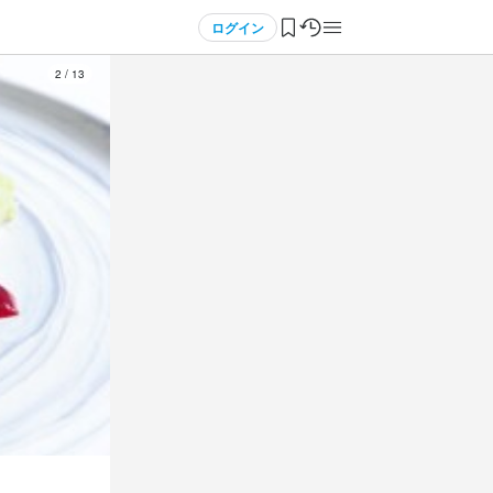
ログイン
3
/
13
務歓迎