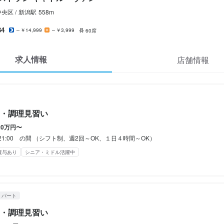
休暇
休暇
央区 /
新潟
駅
558m
のシフト制
のシフト制
34
～￥14,999
～￥3,999
60席
(土日休み)
土日祝のみ勤務OK
求人情報
店舗情報
備（厚生年金、雇用保険、健康保険、労災保険）
補助あり
制服貸与
車通勤OK
バイク通勤OK
備（厚生年金、雇用保険、健康保険、労災保険）
補助あり
制服貸与
研修制度あり
社員登用制度あり
車通勤OK
バイク通勤OK
・調理見習い
20万円〜
0~21:00 の間 （シフト制、週2回～OK、１日４時間～OK）
立希望者歓迎
フリーター歓迎
シニア・ミドル活躍中
女性活躍中
ブランクOK
賞与あり
シニア・ミドル活躍中
経験者歓迎
独立希望者歓迎
フリーター歓迎
主婦・主夫歓迎
シニア・ミドル活躍中
女
応募者全員と面接
面接1回
容
フ】

・パート
容
・調理見習い
フ】
