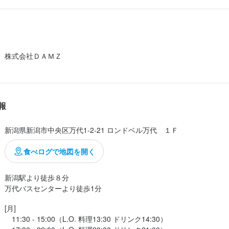
して胸を膨らませて。

求人を選択する
求人を選択する
合は少なめではあるものの、

味しくて、心は満たされます。

調理補助
ホールスタッフ
月給：
月給：
23万円〜28万円
20万円〜
正社員
正社員
株式会社ＤＡＭＺ
が見た目からして美しい。

調理補助
時給：
1,050円〜
バイト
色合い、盛り付け、味付けが素晴らしい。

てジューシー、そして柔らかい。

報
合が絶妙で素敵。

ほどの美味しさ。ソースだけでお米が

新潟県新潟市中央区万代1-2-21 ロンドベル万代　１Ｆ
思うくらい美味しい。

食べログで地図を開く
の大きさ２つをいただきました。

セット2,000円。安いと思います！

新潟駅より徒歩８分

万代バスセンターより徒歩1分
0円で桃とヨーグルトのデザートも堪能。

[月]

予想以上に美味しく...
　11:30 - 15:00（L.O. 料理13:30 ドリンク14:30）
