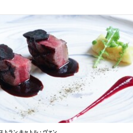
応募画面へ進む
応募画面へ進む
チレストラン キャトル・ヴァン
フレンチレストラン キャトル・ヴァン
ート
助・調理見習い
助・調理見習い
助・調理見習い
助・調理見習い
0,000円〜
050円〜
あり
交通費支給
間
間
0　の間

0　の間

週2回～OK、１日４時間～OK）
週2回～OK、１日４時間～OK）
下
み勤務OK
転勤なし
ダブルワーク・副業OK
シフト制
フルタイム歓迎
残業月20時間以下
転勤なし
長期勤
週4日以上OK
シフト制
ストラン キャトル・ヴァン