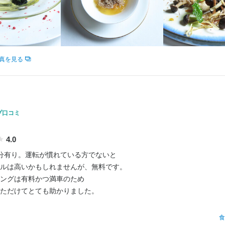
業者名
1
ＡＭＺ
業者名
ＡＭＺ
真を見る
11/25
11/25
プ口コミ
4.0
分有り。運転が慣れている方でないと

ルは高いかもしれませんが、無料です。

ングは有料かつ満車のため

ただけてとても助かりました。

行きました。

食