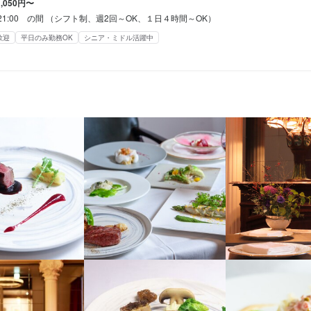
1,050円〜
0~21:00 の間 （シフト制、週2回～OK、１日４時間～OK）
くスキル
歓迎
平日のみ勤務OK
シニア・ミドル活躍中
盛り付け技術
高級食材の知識
ワインの知識
肉の知識
魚の知識
野菜の知識
チーズの
くスキル
婚礼料理
盛り付け技術
高級食材の知識
ワインの知識
肉の知識
魚の知識
野菜の知識
チーズの
婚礼料理
格
・経験
格
経験
調理師免許
・経験
・経験
経験
ョン能力
・経験
経験
人物像
理で人を喜ばせたい方

人物像