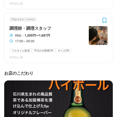
30日以上前
年収4,000,000円 / 入社4年目・店長
勤務時間
勤務時間
17:00～00:00
17:00～00:00
アルバイト・パート
ダブルワーク・副業OK
ダブルワーク・副業OK
勤務時間
長期勤務歓迎
フルタイム歓迎
週1日からOK
長期勤務歓迎
週2日からOK
週1日からOK
調理師・調理スタッフ
週4日以上OK
週2日からOK
シフト制
週4日以上OK
自由シフト制(毎回、時間・曜日を選べる)
シフト制
自由シフト制(毎回、時間・曜日を選べる)
フレックスタイム制　フルフレックス1日8時間

時給：
1,200円〜1,687円
コアタイム17:00～23:00
17:00～00:00
休日・休暇
休日・休暇
長期勤務歓迎
固定シフト制(決まった時間・曜日に働ける)
フルタイム歓迎
平日のみ勤務OK
ネイルOK
シフト制・月曜日
シフト制・月曜日
30日以上前
平日のみ勤務OK(土日休み)
平日のみ勤務OK(土日休み)
夏季休暇あり
夏季休暇あり
年末年始休暇あり
年末年始休暇あり
休日・休暇
お店のこだわり
週休制

◇ 年末年始休暇

待遇
待遇
◇ 夏季休暇

■おなかいっぱいになる大人気の無料まかないあり ■大入りボーナ
■おなかいっぱいになる大人気の無料まかないあり ■大入りボーナ
大型連休後に振替休日(連休)あり

スあり(忙しかった日は手当がつきます) ■深夜手当あり ■制服貸与 
スあり(忙しかった日は手当がつきます) ■深夜手当あり ■制服貸与 
有給あり

■系列店で勤務OK(片町・駅前新店) ■BBQなど楽しいイベントあり
■系列店で勤務OK(片町・駅前新店) ■BBQなど楽しいイベントあり
冠婚葬祭休暇あり
まかない・食事補助あり
まかない・食事補助あり
社会保険完備
社会保険完備
制服貸与
制服貸与
研修制度あり
研修制度あり
夏季休暇あり
年末年始休暇あり
特別休暇あり
社内イベントあり(旅行、BBQ等)
社内イベントあり(旅行、BBQ等)
車通勤OK
車通勤OK
バイク通勤OK
バイク通勤OK
髪型自由
髪型自由