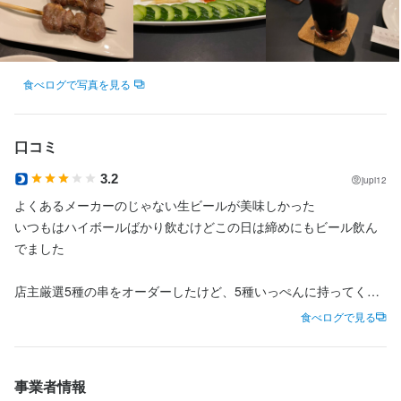
半で話しやすい！ 

マジメに楽しく仕事ができる環境づくりが上手な店長たちです★ 

勤務地
勤務地
石川県金沢市此花町2-6
石川県金沢市此花町2-6
お店のことを良くしたいと思っている店長なので、一緒に成長し
ていけます♪ 
食べログで写真を見る
連絡先
連絡先
076-222-8869
076-222-8869
身に付くスキル
口コミ
法人名・事業者名
法人名・事業者名
カクテル技法
ワインの知識
ウイスキーの知識
肉の知識
野菜の知識
3.2
jupi12
株式会社CLANS
株式会社CLANS
出店開業ノウハウ
店舗運営
メニュー開発
仕入れ・食材の目利き
よくあるメーカーのじゃない生ビールが美味しかった

いつもはハイボールばかり飲むけどこの日は締めにもビール飲ん
でました

最終更新日2026/01/09
最終更新日2026/01/09
店主厳選5種の串をオーダーしたけど、5種いっぺんに持ってくる
店名
のじゃなく、食べ終わった頃を見計らったように順に出てきたの
炭火焼鶏Ryo 金沢駅前本店
食べログで見る
で常に焼きたてが食べられたのが良かったです

勤務地
一串も大ぶりで食べ応えもあるし満足でした

石川県金沢市此花町2-6
事業者情報