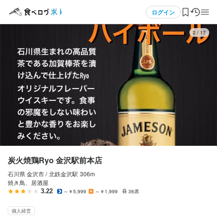
応募画面へ進む
応募画面へ進む
応募画面へ進む
メニュー
ログイン
3
/
17
ログイン・無料会員登録
食べログ求人TOP
求人検索
マイページ管理
閲覧履歴
炭火焼鶏Ryo 金沢駅前本店
石川県 金沢市 /
北鉄金沢
駅
306m
気になる求人
焼き鳥、居酒屋
3.22
～￥5,999
～￥1,999
36席
検索履歴・保存した条件
個人経営