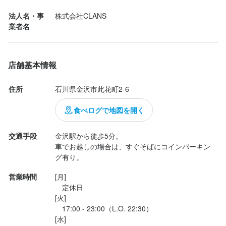
欲を言えば…お酒が強くない人向けに軽いカクテル系があったら
法人名・事
株式会社CLANS
連絡先
もっと良かったかな

業者名
076-222-8869
（お酒覚えたての若い子が一緒だったので）

法人名・事業者名
あと焼き場が本気出しすぎて店内がモクモクしすぎる時があった
店舗基本情報
株式会社CLANS
のでニオイ気にする人は要注意かも

住所
石川県金沢市此花町2-6
料理は美味しかったので、飲めなくても満足できそうなのは良か
最終更新日2024/02/22
ったです
食べログで地図を開く
交通手段
金沢駅から徒歩5分。

車でお越しの場合は、すぐそばにコインパーキン
グ有り。
営業時間
[月]

　定休日

[火]

　17:00 - 23:00（L.O. 22:30）

[水]
