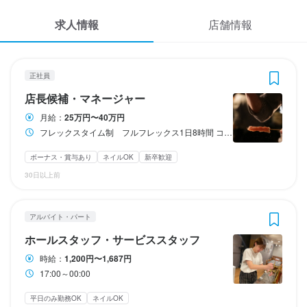
応募履歴
3
3
3
 / 
 / 
 / 
3
3
4
求人情報
店舗情報
WEB履歴書
炭火焼鶏Ryo 金沢駅前本店
炭火焼鶏Ryo 金沢駅前本店
炭火焼鶏Ryo 金沢駅前本店
正社員
アルバイト・パート
アルバイト・パート
店長候補・マネージャー
ホールスタッフ・サービススタッフ
調理師・調理スタッフ
スカウト・メルマガ受信設定
正社員
店長候補・マネージャー
ヘルプ・お問い合わせフォーム
店長候補・マネージャー
ホールスタッフ・サービススタッフ
調理師・調理スタッフ
月給：
25万円〜40万円
フレックスタイム制 フルフレックス1日8時間 コアタイム17:00～23:00
掲載をご検討の店舗様へ
月給
時給
時給
250,000円〜400,000円
1,200円〜1,687円
1,200円〜1,687円
食べログ求人PRESS
ボーナス・賞与あり
ネイルOK
新卒歓迎
ボーナス・賞与あり
昇給あり
昇給あり
インセンティブあり
インセンティブあり
昇給あり
30日以上前
プライバシーポリシー
固定残業代
研修期間
研修期間
利用規約
 上記額にはみなし残業代（月16時間分、20000円分）を含みま
研修期間/100h(短縮あり)→時給1060円
研修期間/100h(短縮あり)→時給1060円
アルバイト・パート
す。※超過分は全額支給します
企業情報
ホールスタッフ・サービススタッフ
給与補足
給与補足
給与補足
経験能力を考慮して決定します。 

経験能力を考慮して決定します。 

時給：
1,200円〜1,687円
賞与年2回あり
昇給随時あり
昇給随時あり
17:00～00:00
平日のみ勤務OK
ネイルOK
収入例