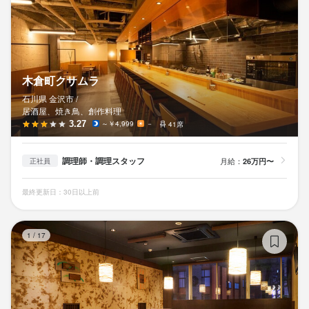
木倉町クサムラ
石川県 金沢市 /
居酒屋、焼き鳥、創作料理
3.27
～￥4,999
－
41席
調理師・調理スタッフ
月給：
26万円〜
正社員
最終更新日：30日以上前
炭
1
/
17