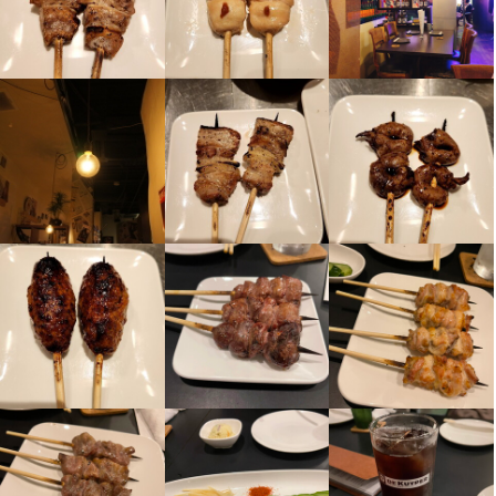
ーーーーーーーRyoで働く魅力ーーーーーーーーー 

ーーーーーーーRyoで働く魅力ーーーーーーーーー 

ます。営業計画の立案・売上管理・スタッフ管理・などをお任せ
■立地も金沢駅から近いのでバスや電車で楽ちん勤務！！

■立地も金沢駅から近いのでバスや電車で楽ちん勤務！！

します。

■専用駐車場があるので空いているときは車通勤もOK

■専用駐車場があるので空いているときは車通勤もOK

■シフト調整もしやすいよ★

■シフト調整もしやすいよ★

店舗では焼き鳥などの調理・接客・店舗管理。

■仕事終わりに満腹になる大好評のまかない付き！

■仕事終わりに満腹になる大好評のまかない付き！

■みんな仲良いので楽しく働けるよ★

■みんな仲良いので楽しく働けるよ★

新店舗の立ち上げ業務にも携わっていただきます。

■仕事後のスマブラ大会でスマブラの腕が上がりますw

■仕事後のスマブラ大会でスマブラの腕が上がりますw

■年末年始の休みもしっかり！
■年末年始の休みもしっかり！
また、炭火焼鶏Ryoのブランド拡大を一緒にしていきます。
身に付くスキル
身に付くスキル
この仕事のおすすめポイント
盛り付け技術
盛り付け技術
ワインの知識
ワインの知識
日本酒の知識
日本酒の知識
ウイスキーの知識
ウイスキーの知識
肉の知識
肉の知識
野菜の知識
野菜の知識
サービスマナー
サービスマナー
店舗運営
店舗運営
メニュー開発
メニュー開発
仕入れ・食材の目利き
仕入れ・食材の目利き
バイトから社員になった人数は今まで５人以上^ ^ それだけ働きや
すく魅力ある環境です！！ 

楽しく働けて、優しいスタッフがいっぱい(全員)なので 長く続け
れる環境はバッチリです♪

困っていることがあればすぐに助けますよ(^ ^) 

店名
店名
炭火焼鶏Ryo 金沢駅前本店
炭火焼鶏Ryo 金沢駅前本店
片町店の店長は恵介、駅前店店長は大吾！ どちらの店長も30代前