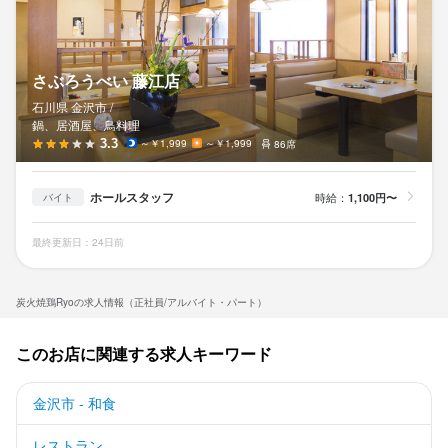
さぶろうべい 藤江店
石川県 金沢市 /
鍋、居酒屋、鳥料理
3.3
～￥1,999
～￥1,999
86席
ホールスタッフ
時給：
1,100円〜
バイト
最終更新日：24日前
炭火焼鶏Ryoの求人情報（正社員/アルバイト・パート）
このお店に関連する求人キーワード
金沢市 - 和食
レストラン