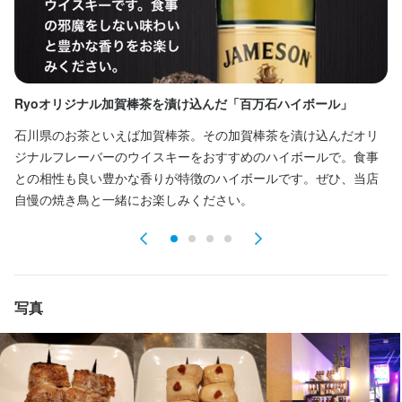
服装自由
服装自由
ネイルOK
ネイルOK
ピアスOK
ピアスOK
待遇
特徴
特徴
◇ 雇用保険

◇ 厚生年金

学歴不問
学歴不問
未経験者歓迎
未経験者歓迎
第二新卒歓迎
第二新卒歓迎
フリーター歓迎
フリーター歓迎
女性活躍中
女性活躍中
◇ 健康保険

Ryoオリジナル加賀棒茶を漬け込んだ「百万石ハイボール」
こ
ブランクOK
ブランクOK
駅チカ(徒歩5分以内)
駅チカ(徒歩5分以内)
個人経営(2店舗以内)
個人経営(2店舗以内)
応募者全員と面接
応募者全員と面接
◇ 労災保険

面接1回
面接1回
石川県のお茶といえば加賀棒茶。その加賀棒茶を漬け込んだオリ
炭
◇ 交通費支給あり
ジナルフレーバーのウイスキーをおすすめのハイボールで。食事
ル
まかない・食事補助あり
社会保険完備
制服貸与
研修制度あり
車通勤OK
との相性も良い豊かな香りが特徴のハイボールです。ぜひ、当店
え
髪型自由
ひげOK
ネイルOK
ピアスOK
仕事内容
仕事内容
自慢の焼き鳥と一緒にお楽しみください。
ル
(1)キッチン業務 …簡単な調理や盛付、洗い物など!! 

(1)キッチン業務 …簡単な調理や盛付、洗い物など!! 

特徴
(2)ホールスタッフ …ご案内やオーダー取り、料理の提供などの
(2)ホールスタッフ …ご案内やオーダー取り、料理の提供などの
 接客業務を主にお任せ♪

 接客業務を主にお任せ♪

学歴不問
未経験者歓迎
独立希望者歓迎
新卒歓迎
第二新卒歓迎
★未経験者でも安心して働けます！！優しく教えますよ★ 

★未経験者でも安心して働けます！！優しく教えますよ★ 

フリーター歓迎
女性活躍中
駅チカ(徒歩5分以内)
個人経営(2店舗以内)
女性のお客さんや大人なお客さんが多いお店です^ ^
女性のお客さんや大人なお客さんが多いお店です^ ^
写真
応募者全員と面接
面接1回
仕事内容
この仕事のおすすめポイント
この仕事のおすすめポイント
飲食店（焼き鳥店・炭火焼鶏Ryo）の店長・店長候補をお任せし