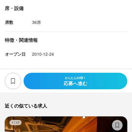
席・設備
席数
36席
特徴・関連情報
オープン日
2010-12-24
かんたん30秒！
応募へ進む
近くの似ている求人
木
1
/
17