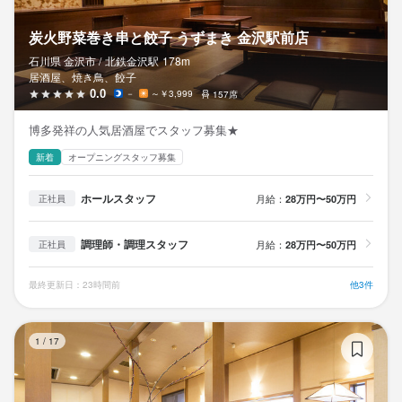
炭火野菜巻き串と餃子 うずまき 金沢駅前店
石川県 金沢市 /
北鉄金沢
駅
178m
居酒屋、焼き鳥、餃子
0.0
－
～￥3,999
157席
博多発祥の人気居酒屋でスタッフ募集★
新着
オープニングスタッフ募集
ホールスタッフ
月給：
28万円〜50万円
正社員
調理師・調理スタッフ
月給：
28万円〜50万円
正社員
最終更新日：23時間前
他3件
さ
1
/
17