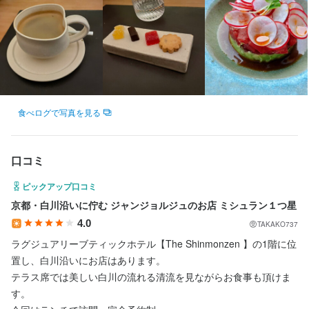
性、誠実な真のサービス、細部へのこだわりを重視するチームメ
性、誠実な真のサービス、細部へのこだわりを重視するチームメ
性、誠実な真のサービス、細部へのこだわりを重視するチームメ
ンバーを求めています。卓越性への取り組み、ホスピタリティ業
ンバーを求めています。卓越性への取り組み、ホスピタリティ業
ンバーを求めています。卓越性への取り組み、ホスピタリティ業
務、飲食、ワインの専門知識、そして実績のあるリーダーシップ
務、飲食、ワインの専門知識、そして実績のあるリーダーシップ
務、飲食、ワインの専門知識、そして実績のあるリーダーシップ
経験をお持ちの方は、ぜひご応募ください。
経験をお持ちの方は、ぜひご応募ください。
経験をお持ちの方は、ぜひご応募ください。
お店の採用担当者からのメッセージ
お店の採用担当者からのメッセージ
お店の採用担当者からのメッセージ
食べログで写真を見る
The Shinmonzenのファインダイニングは、巨匠シェフ・ジャン-
The Shinmonzenのファインダイニングは、巨匠シェフ・ジャン-
The Shinmonzenのファインダイニングは、巨匠シェフ・ジャン-
ジョルジュ・ヴォンゲリステンのモダンフレンチレストランで
ジョルジュ・ヴォンゲリステンのモダンフレンチレストランで
ジョルジュ・ヴォンゲリステンのモダンフレンチレストランで
口コミ
す。 このJean-Georges at The Shinmonzenは、「地元の食材を
す。 このJean-Georges at The Shinmonzenは、「地元の食材を
す。 このJean-Georges at The Shinmonzenは、「地元の食材を
ふんだんに使用し、フレンチ、アメリカン、アジアンを融合させ
ふんだんに使用し、フレンチ、アメリカン、アジアンを融合させ
ふんだんに使用し、フレンチ、アメリカン、アジアンを融合させ
ピックアップ口コミ
た季節ごとに常に変化する、繊細で優美な逸品を提供すること」
た季節ごとに常に変化する、繊細で優美な逸品を提供すること」
た季節ごとに常に変化する、繊細で優美な逸品を提供すること」
京都・白川沿いに佇む ジャンジョルジュのお店 ミシュラン１つ星
をコンセプトします。
をコンセプトします。
をコンセプトします。
4.0
TAKAKO737
ラグジュアリーブティックホテル【The Shinmonzen 】の1階に位
置し、白川沿いにお店はあります。

テラス席では美しい白川の流れる清流を見ながらお食事も頂けま
す。

店名
店名
店名