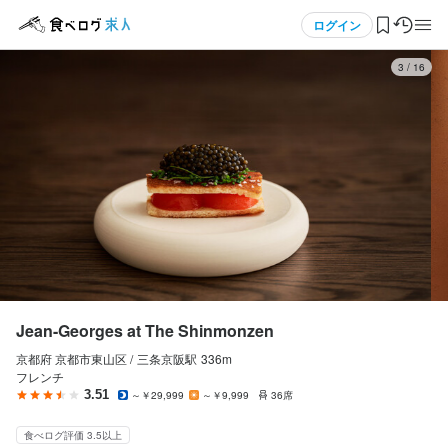
応募画面へ進む
応募画面へ進む
応募画面へ進む
メニュー
ログイン
3
/
16
Jean-Georges at The Shinmonzen
Jean-Georges at The Shinmonzen
Jean-Georges at The Shinmonzen
正社員
正社員
アルバイト・パート
ログイン・無料会員登録
調理師・調理スタッフ
調理補助・調理見習い
調理補助・調理見習い
調理師・調理スタッフ
調理補助・調理見習い
調理補助・調理見習い
食べログ求人TOP
月給
月給
時給
300,000円〜
250,000円〜
1,400円〜
求人検索
昇給あり
昇給あり
昇給あり
交通費支給
交通費支給
交通費支給
マイページ管理
勤務時間
勤務時間
勤務時間
閲覧履歴
Jean-Georges at The Shinmonzen
06:00～15:00（実働8h・休憩1h・シフト制・残業あり(月平均20
06:00～15:00（実働8h・休憩1h・シフト制・残業あり(月平均20
06:00～15:00（実働8h・休憩1h・シフト制・残業あり(月平均20
時間)）

時間)）

時間)）

京都府 京都市東山区 /
三条京阪
駅
336m
気になる求人
フレンチ
13:00～22:00（実働8h・休憩1h・シフト制・残業あり(月平均20
13:00～22:00（実働8h・休憩1h・シフト制・残業あり(月平均20
13:00～22:00（実働8h・休憩1h・シフト制・残業あり(月平均20
3.51
～￥29,999
～￥9,999
36席
時間)）
時間)）
時間)）
検索履歴・保存した条件
転勤なし
転勤なし
転勤なし
長期勤務歓迎
長期勤務歓迎
長期勤務歓迎
シフト制
シフト制
シフト制
自由シフト制(毎回、時間・曜日を選べる)
自由シフト制(毎回、時間・曜日を選べる)
自由シフト制(毎回、時間・曜日を選べる)
食べログ評価 3.5以上