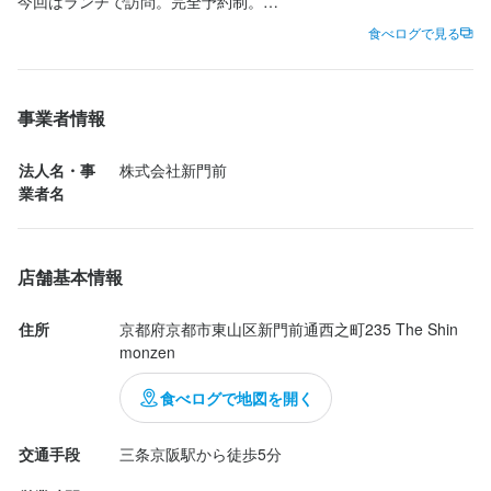
今回はランチで訪問。完全予約制。

Jean-Georges at The Shinmonzen
Jean-Georges at The Shinmonzen
Jean-Georges at The Shinmonzen
コースはプリフィクスメニュー（8,500円）でした。今回私たちは
食べログで見る
メインを牛肉を選択。

勤務地
勤務地
勤務地
前菜&デザートは違うメニューをオーダーしました。

京都府京都市東山区新門前通西之町235 The Shinmonzen
京都府京都市東山区新門前通西之町235 The Shinmonzen
京都府京都市東山区新門前通西之町235 The Shinmonzen
ほんとに素敵なお店でお料理も美味しかったです。レストランの
事業者情報
規模は小さいのですが優雅な時間をすごせる雰囲気でした。ホテ
法人名・事業者名
法人名・事業者名
法人名・事業者名
ルの宿泊客は外国人観光客が多いように思いました。

法人名・事
株式会社新門前
株式会社新門前
株式会社新門前
株式会社新門前
今度はアフタヌーンティーでも訪問したいです。

業者名
■信州サーモンのクリスピー寿司

最終更新日2025/03/05
最終更新日2025/03/05
最終更新日2025/03/05
コーンスープ、バジルオイル

店舗基本情報
■マグロのタルタル、ジンジャー、ラディッシュ

住所
京都府京都市東山区新門前通西之町235 The Shin
or

monzen
■ミラノ風賀茂茄子

インゲンのサラダ、さくらんぼ、アーモンド、レモンヴィネグレ
食べログで地図を開く
ット

交通手段
三条京阪駅から徒歩5分
■信州サーモ...