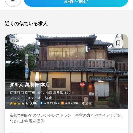
応募へ進む
近くの似ている求人
ぎ
1
/
21
ぎをん 萬養軒 本店
京都府 京都市東山区 /
祇園四条
駅
325m
フレンチ、ステーキ、洋食
3.06
～￥19,999
～￥9,999
20席
京都で初めてのフレンチレストラン 皇室の方々やダイアナ元妃
などにお料理を提供