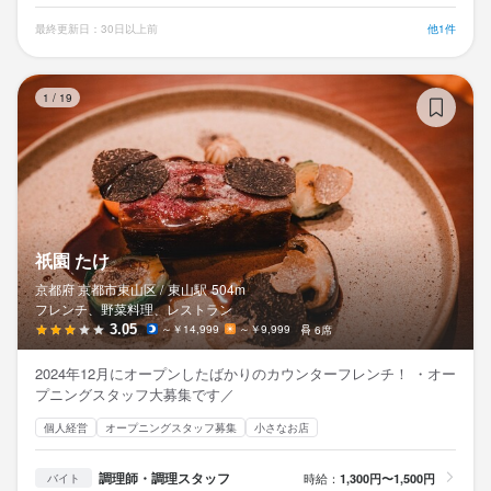
最終更新日：30日以上前
他1件
祇
1
/
19
祇園 たけ
京都府 京都市東山区 /
東山
駅
504m
フレンチ、野菜料理、レストラン
3.05
～￥14,999
～￥9,999
6席
2024年12月にオープンしたばかりのカウンターフレンチ！ ・オー
プニングスタッフ大募集です／
個人経営
オープニングスタッフ募集
小さなお店
調理師・調理スタッフ
時給：
1,300円〜1,500円
バイト