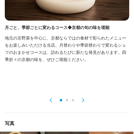
• 適切な給与と制服の手続きに従う。

• 適切な給与と制服の手続きに従う。

• 適切な給与と制服の手続きに従う。

• 厨房で厨房機器を安全かつ適切に操作する。

• 厨房で厨房機器を安全かつ適切に操作する。

• 厨房で厨房機器を安全かつ適切に操作する。

• コンピューターシステムを活用し、すべてのオーダーを読み取
• コンピューターシステムを活用し、すべてのオーダーを読み取
• コンピューターシステムを活用し、すべてのオーダーを読み取
る。食事サービス用の食材をタイムリーに準備し、提供する。

る。食事サービス用の食材をタイムリーに準備し、提供する。

る。食事サービス用の食材をタイムリーに準備し、提供する。

月ごと、季節ごとに変わるコース◆京都の旬の味を堪能
世
る
• あらゆる種類の食品を扱い、定められた手順に従って回転させ
• あらゆる種類の食品を扱い、定められた手順に従って回転させ
• あらゆる種類の食品を扱い、定められた手順に従って回転させ
地元の京野菜を中心に、京都ならではの食材で彩られたメニュー
る。

る。

る。

当
をお楽しみいただける当店。月替わりや季節替わりで変わるシェ
• 生産とプレゼンテーションの品質基準を維持するため、標準的な
• 生産とプレゼンテーションの品質基準を維持するため、標準的な
• 生産とプレゼンテーションの品質基準を維持するため、標準的な
セ
フのおまかせコースは、訪れるたびに新たな発見があります。四
レシピと皿のプレゼンテーションに密接に連携する。

レシピと皿のプレゼンテーションに密接に連携する。

レシピと皿のプレゼンテーションに密接に連携する。

た
季折々の京都の味を、ぜひご堪能ください。
• 清潔で整頓された仕事場を確保すること。フレキシブルな勤務が
• 清潔で整頓された仕事場を確保すること。フレキシブルな勤務が
• 清潔で整頓された仕事場を確保すること。フレキシブルな勤務が
揃
可能であること。

可能であること。

可能であること。

マ
• モダンで古典的な調理法を駆使して、さまざまな料理を作る。

• モダンで古典的な調理法を駆使して、さまざまな料理を作る。

• モダンで古典的な調理法を駆使して、さまざまな料理を作る。

料
• 調理器具を使いこなし、安全で迅速な作業ができること。"
• 調理器具を使いこなし、安全で迅速な作業ができること。"
• 調理器具を使いこなし、安全で迅速な作業ができること。"
「
この仕事のおすすめポイント
この仕事のおすすめポイント
この仕事のおすすめポイント
スモールラグジュアリーホテルでゲストとの距離感が近いため、
スモールラグジュアリーホテルでゲストとの距離感が近いため、
スモールラグジュアリーホテルでゲストとの距離感が近いため、
写真
ゲストの反応を間近に感じられ1人1人に丁寧に対応できる点が魅
ゲストの反応を間近に感じられ1人1人に丁寧に対応できる点が魅
ゲストの反応を間近に感じられ1人1人に丁寧に対応できる点が魅
力です。従業員も人数が少ないぶんアットホームな雰囲気があり
力です。従業員も人数が少ないぶんアットホームな雰囲気があり
力です。従業員も人数が少ないぶんアットホームな雰囲気があり