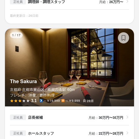
調理師・調理スタッフ
月給：
26万円〜
正社員
最終更新日：26日前
Th
1
/
17
The Sakura
京都府 京都市東山区 /
祇園四条
駅
60m
フレンチ、洋食、創作料理
3.1
～￥19,999
～￥9,999
28席
店長候補
月給：
30万円〜35万円
正社員
ホールスタッフ
月給：
22万円〜28万円
正社員