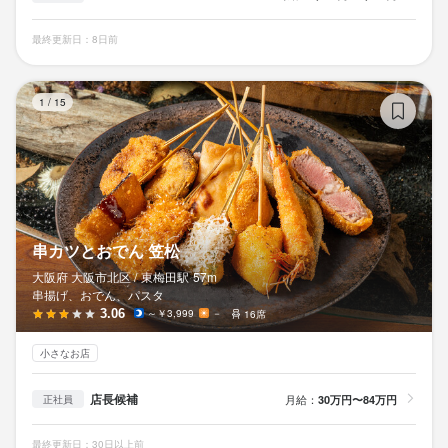
最終更新日：8日前
串
1
/
15
串カツとおでん 笠松
大阪府 大阪市北区 /
東梅田
駅
57m
串揚げ、おでん、パスタ
3.06
～￥3,999
－
16席
小さなお店
店長候補
月給：
30万円〜84万円
正社員
最終更新日：30日以上前