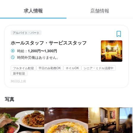
応募履歴
3
 / 
5
求人情報
店舗情報
WEB履歴書
オステリア・ミラ
アルバイト・パート
ホールスタッフ・サービススタッフ
スカウト・メルマガ受信設定
アルバイト・パート
ホールスタッフ・サービススタッフ
ヘルプ・お問い合わせフォーム
ホールスタッフ・サービススタッフ
時給：
1,200円〜1,300円
時間外労働はありません。
掲載をご検討の店舗様へ
時給
1,200円〜1,300円
食べログ求人PRESS
フルタイム歓迎
平日のみ勤務OK
ネイルOK
シニア・ミドル活躍中
昇給あり
交通費支給
扶養内勤務OK
新卒歓迎
プライバシーポリシー
30日以上前
利用規約
勤務時間
写真
企業情報
時間外労働はありません。
ランチタイムのみ勤務OK
終電考慮あり
ダブルワーク・副業OK
フルタイム歓迎
転勤なし
長期勤務歓迎
週1日からOK
週2日からOK
週4日以上OK
シフト制
固定シフト制(決まった時間・曜日に働ける)
自由シフト制(毎回、時間・曜日を選べる)