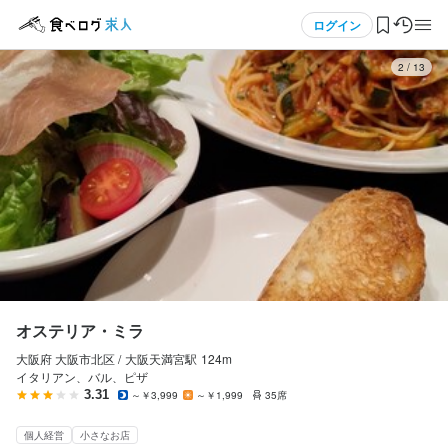
応募画面へ進む
メニュー
ログイン
3
/
13
ログイン・無料会員登録
食べログ求人TOP
求人検索
マイページ管理
閲覧履歴
オステリア・ミラ
大阪府 大阪市北区 /
大阪天満宮
駅
124m
気になる求人
イタリアン、バル、ピザ
3.31
～￥3,999
～￥1,999
35席
検索履歴・保存した条件
個人経営
小さなお店