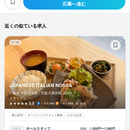
応募へ進む
近くの似ている求人
JA
1
/
13
JAPANESE ITALIAN NOSSA
大阪府 大阪市北区 /
大阪天満宮
駅
222m
イタリアン
0.0
～￥5,999
～￥1,999
16席
個人経営
オープニングスタッフ募集
小さなお店
ホールスタッフ
時給：
1,300円〜1,500円
バイト