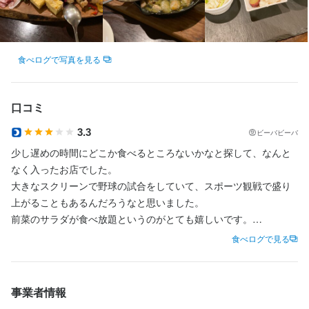
主婦・主夫歓迎
シニア・ミドル活躍中
女性活躍中
ブランクOK
駅チカ(徒歩5分以内)
個人経営(2店舗以内)
小さなお店(20席未満)
応募者全員と面接
面接1回
即日勤務OK
食べログで写真を見る
仕事内容
【ホールスタッフ】

口コミ
ご案内、オーダー受付、ドリンク作成、配膳、接客、会計、テー
3.3
ビーバビーバ
少し遅めの時間にどこか食べるところないかなと探して、なんと
なく入ったお店でした。

身に付くスキル
大きなスクリーンで野球の試合をしていて、スポーツ観戦で盛り
上がることもあるんだろうなと思いました。

包丁さばき
製菓技術
ワインの知識
肉の知識
魚の知識
野菜の知識
仕入れ・食材の目利き
前菜のサラダが食べ放題というのがとても嬉しいです。

お料理もとてもおいしかったです。

食べログで見る
野菜が食べたかったので大満足でした。
応募資格
事業者情報
必須スキル・経験