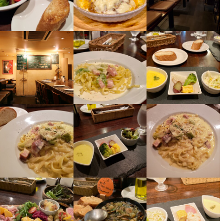
休日・休暇
日曜日定休日
日曜定休
月8日以上休みあり
平日のみ勤務OK(土日休み)
土日祝のみ勤務OK
夏季休暇あり
GW休暇あり
待遇
・契約期間の定めなし

・社会保険完備（厚生年金、雇用保険、健康保険、労災保険）

・受動喫煙防止措置：店内喫煙可能
まかない・食事補助あり
制服貸与
社員登用制度あり
髪型自由
ひげOK
ネイルOK
ピアスOK
特徴
学歴不問
未経験者歓迎
独立希望者歓迎
新卒歓迎
第二新卒歓迎
Uターン・Iターン歓迎
フリーター歓迎
大学生歓迎
留学生歓迎