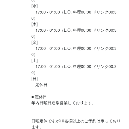
勤務地
[水]

大阪府大阪市北区天神橋2-3-26 ドゥマンＵＭＥＤＡ　Ｂ１Ｆ
　17:00 - 01:00（L.O. 料理00:00 ドリンク00:3
0）

[木]

連絡先
　17:00 - 01:00（L.O. 料理00:00 ドリンク00:3
064-801-7737
0）

[金]

法人名・事業者名
　17:00 - 01:00（L.O. 料理00:00 ドリンク00:3
オステリア　ミラ
0）

[土]

　17:00 - 01:00（L.O. 料理00:00 ドリンク00:3
0）

最終更新日2025/01/22
[日]

　定休日

■ 定休日

年内日曜日通常営業しております。　　　　　　
日曜定休ですが10名様以上のご予約は承っており
ます。
