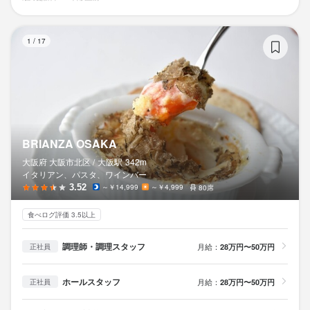
BR
1
/
17
BRIANZA OSAKA
大阪府 大阪市北区 /
大阪
駅
342m
イタリアン、パスタ、ワインバー
3.52
～￥14,999
～￥4,999
80席
食べログ評価 3.5以上
調理師・調理スタッフ
月給：
28万円〜50万円
正社員
ホールスタッフ
月給：
28万円〜50万円
正社員