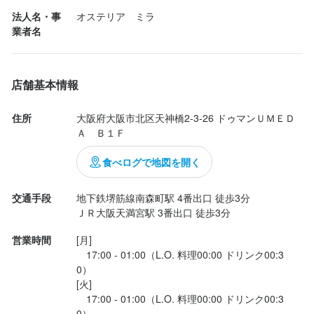
コミュニケーション能力
飲食店での接客経験
法人名・事
オステリア　ミラ
業者名
選考の流れ
店舗基本情報
応募後、原則2営業日以内に返信しております。面接を行い一週間
以内に合否判定させて頂きます。
住所
大阪府大阪市北区天神橋2-3-26 ドゥマンＵＭＥＤ
Ａ　Ｂ１Ｆ
お店の採用担当者からのメッセージ
食べログで地図を開く
少しでも興味をお持ちでしたら、ぜひお気軽にご応募ください。
交通手段
地下鉄堺筋線南森町駅 4番出口 徒歩3分 

ＪＲ大阪天満宮駅 3番出口 徒歩3分  
営業時間
[月]

　17:00 - 01:00（L.O. 料理00:00 ドリンク00:3
0）

店名
[火]

オステリア・ミラ
　17:00 - 01:00（L.O. 料理00:00 ドリンク00:3
0）
