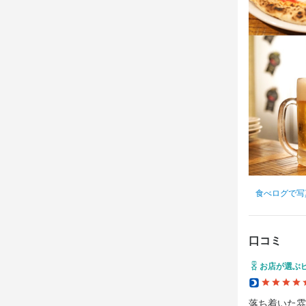
LOGIC難波
最終更新日2024/
食べログで写
口コミ
お店が選ぶ
落ち着いた雰