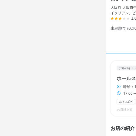
２週間ごと
大阪府 大阪市中
イタリアン、ピ
3.
未経験でもOK
待遇
まかないあり
交通費全額支
ユニフォーム
アルバイト
ホールス
まかない・食事
時給：
17:0
特徴
ネイルOK
30日以上前
学歴不問
未
お店の紹介
仕事内