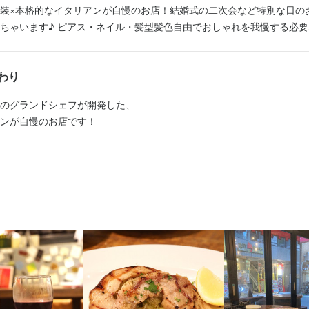
装×本格的なイタリアンが自慢のお店！結婚式の二次会など特別な日の
のグランドシェフが開発した、

ちゃいます♪ ピアス・ネイル・髪型髪色自由でおしゃれを我慢する必要
ンが自慢のお店です！

わり


のグランドシェフが開発した、

ンが自慢のお店です！

き上げ

ト・デリバリーの受け渡し…など

ッツァが人気です！

り、料理の説明をしたり、

会話を楽しんでください！

き上げ

ト・デリバリーの受け渡し…など

のシェフがいるお店なので

ューやレシピなど

ッツァが人気です！

になりますよ！

り、料理の説明をしたり、

会話を楽しんでください！
