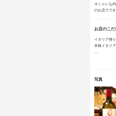
オシャレな内
イタリア帰り
のお店ででき
本格イタリア
■ホール

お店のこだ
オーダー受け
レジ対応

イタリア帰り
食事の配膳

本格イタリア
テーブルの拭
┗テイクアウ
■ホール

オーダー受け

本場ナポリピ
レジ対応

オススメした
食事の配膳

写真
お客さまとの
テーブルの拭
┗テイクアウ
イタリア帰り
お料理のメニ
本場ナポリピ
とっても勉強
オススメした
お客さまとの