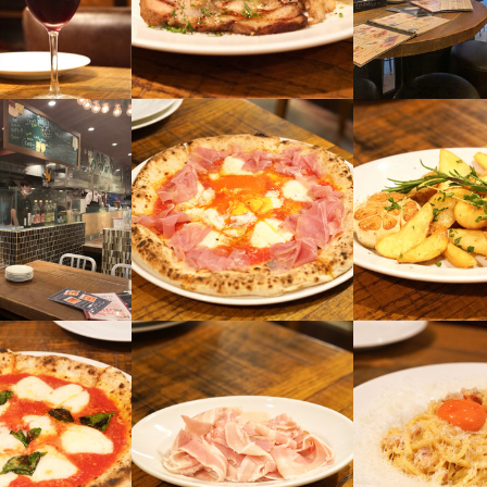
のシェフがいるお店なので

ューやレシピなど

ど・・・
になりますよ！

・・・
波店
央区難波4-6-3 中村ビル 1F・2F
5
業者名