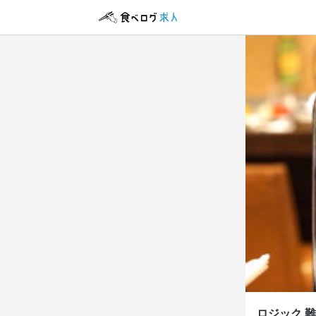
アルバイト・パ
ホール
ホール
時給
1,
昇給あり
交
勤務時
17:00〜2
終電考慮あり
休日・
ロジック 