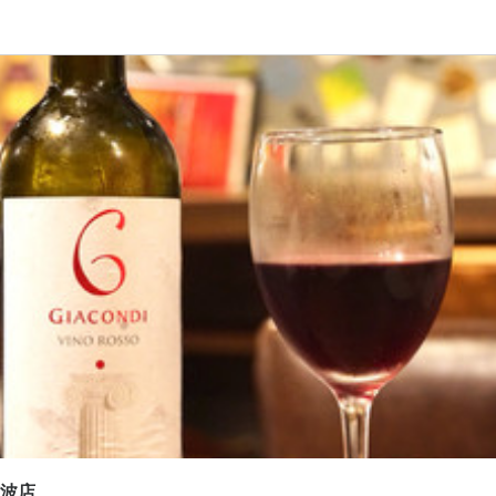
応募画面へ進む
ロジック 難波店
ート
スタッフ・サービススタッフ
スタッフ・サービススタッフ
200円〜1,500円
通費支給
日払いOK
間
5:00の時間内で3時間から勤務可　シフト制
長期勤務歓迎
週2日からOK
週4日以上OK
シフト制
自由シフト制(毎回、時間・曜日を選
休暇
難波店