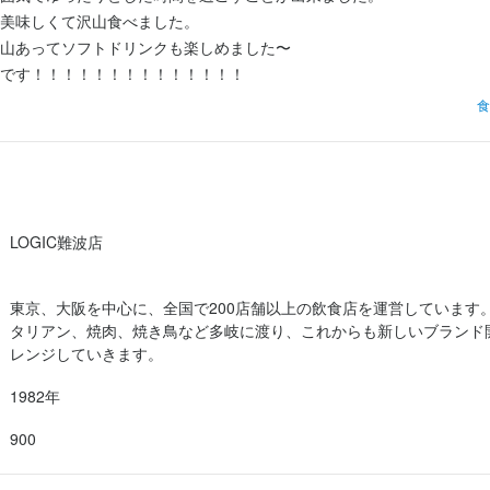
美味しくて沢山食べました。

求人を選択する
求人を選択する
求人を選択する
求人を選択する
山あってソフトドリンクも楽しめました〜

です！！！！！！！！！！！！！！
ホールスタッフ
ホールスタッフ
調理師・調理スタッフ
店長候補
時給：
月給：
月給：
月給：
1,200円〜1,500円
23万円〜28万円
27万円〜40万円
30万円〜40万円
バイト
正社員
正社員
正社員
食
ホールスタッフ
店長候補
ホールスタッフ
時給：
月給：
時給：
1,200円〜1,500円
35万円〜60万円
1,200円〜
バイト
正社員
バイト
料理長候補
調理師・調理スタッフ
月給：
時給：
30万円〜40万円
1,200円〜
正社員
バイト
LOGIC難波店
店長候補
月給：
30万円〜40万円
正社員
東京、大阪を中心に、全国で200店舗以上の飲食店を運営しています
タリアン、焼肉、焼き鳥など多岐に渡り、これからも新しいブランド
調理師・調理スタッフ
時給：
1,200円〜1,500円
バイト
レンジしていきます。
1982年
900