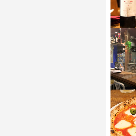
■キッチン

調理補助

イタリア帰り
盛り付け

お料理のメニ
食器洗いな
とっても勉強
■キッチン

調理補助

盛り付け

食器洗いなど
店名
ロジック 難
勤務地
大阪府大阪市中
連絡先
06-6630-905
法人名・事