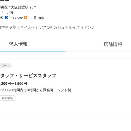
のシフト制
央区 /
大阪難波
駅
98m
ザ、バル
08
～￥3,999
－
78席
!学生９割！ネイル・ピアスOK!カジュアルイタリアン♪
（１回２００円）

求人情報
店舗情報
給

貸与

・パート
タッフ・サービススタッフ
補助あり
社会保険完備
制服貸与
髪型自由
ネイルOK
ピアスOK
1,200円〜1,500円
0〜25:00の時間内で3時間から勤務可 シフト制
新卒歓迎
経験者歓迎
新卒歓迎
フリーター歓迎
面接1回
容