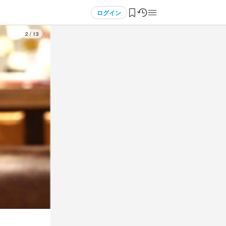
ログイン
3
/
13
べる)