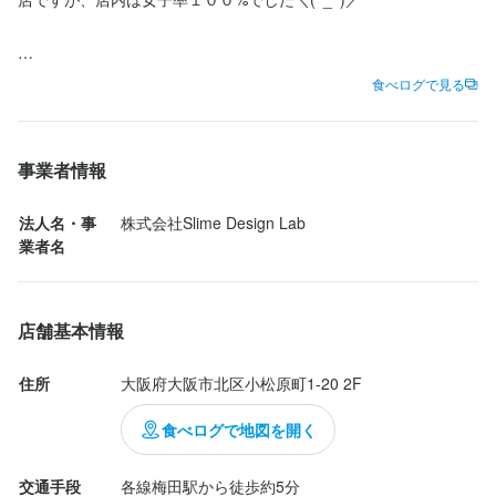
今回特に印象に残ったのは、

食べログで見る
野菜のバーニャカウダ！

これは絶対食べて欲しいやつでした！

事業者情報
運営会社が八百屋さんもされてるそうで、

旬の野菜を素材に合わせた調理法で提供しており、人参やさつま
法人名・事
株式会社Slime Design Lab
いも、万願寺とうがらし、ルビートウモロコシなど、それぞれの
業者名
甘みや旨みを存分に味わえました。

炭火焼きだけではなく、天ぷらや蒸している野菜もありこだわり
がすごすぎる！

店舗基本情報
紫蘇とサーモンのジェノベーゼは、紫蘇の爽やかな香りとサーモ
住所
大阪府大阪市北区小松原町1-20 2F
ン、いくらの組み合わせが絶妙で、季節感のある一皿でした(*^^*)

食べログで地図を開く
さらに、鱧を使ったフィッシュ＆チップスは山椒のタルタルソー
スが良いアクセントでめちゃめちゃおいしかったー！

交通手段
各線梅田駅から徒歩約5分