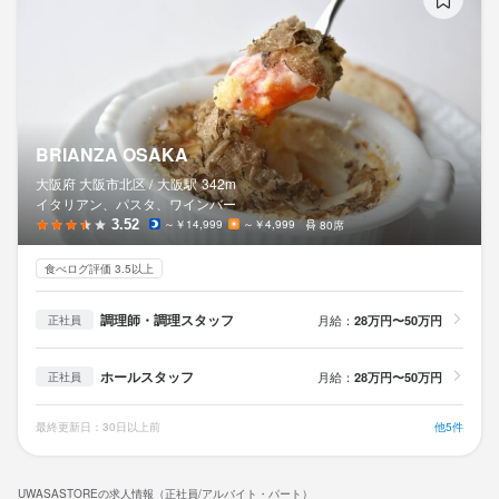
BRIANZA OSAKA
大阪府 大阪市北区 /
大阪
駅
342m
イタリアン、パスタ、ワインバー
3.52
～￥14,999
～￥4,999
80席
食べログ評価 3.5以上
調理師・調理スタッフ
月給：
28万円〜50万円
正社員
ホールスタッフ
月給：
28万円〜50万円
正社員
最終更新日：30日以上前
他5件
UWASASTOREの求人情報（正社員/アルバイト・パート）