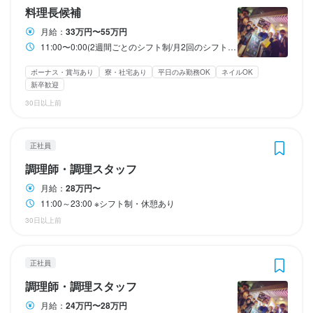
まかない・食事補助あり
GW休暇あり
特別休暇あり
社会保険完備
制服貸与
きます。

実に成長を目指せる環境です。

実に成長を目指せる環境です。

月8日以上休みあり
月8日以上休みあり
平日のみ勤務OK(土日休み)
平日のみ勤務OK(土日休み)
夏季休暇あり
夏季休暇あり
年末年始休暇あり
年末年始休暇あり
└2年間で7名の独立実績あり
└2年間で7名の独立実績あり
どんな環境の変化にも負けない、長く愛される店舗・グループを
料理長候補
まかない・食事補助あり
GW休暇あり
まかない・食事補助あり
GW休暇あり
特別休暇あり
特別休暇あり
社会保険完備
社会保険完備
制服貸与
制服貸与
目指して事業を拡大しています。

まかない・食事補助あり
まかない・食事補助あり
社会保険完備
社会保険完備
制服貸与
制服貸与
月給：
33万円〜55万円
ここで働く魅力

【この職場で働くポイント】

【この職場で働くポイント】

今回募集する方には、焼き鳥を中心とした仕込み作業を担当する
特徴
待遇
11:00〜0:00(2週間ごとのシフト制/月2回のシフト確認)
未経験の方も安心して始められる環境です。飲食業界の経験は一
未経験の方も安心して始められる環境です。飲食業界の経験は一
専門スタッフとして、店舗運営を支えていただきます。
特徴
待遇
特徴
待遇
未経験OK・人柄重視

切不問で、採用ではスキルよりも人柄を大切にしています。経験
切不問で、採用ではスキルよりも人柄を大切にしています。経験
・社会保険完備（厚生年金、雇用保険、健康保険、労災保険）

独立希望者歓迎
駅チカ(徒歩5分以内)
ボーナス・賞与あり
寮・社宅あり
平日のみ勤務OK
ネイルOK
特徴
特徴
新卒歓迎
・社会保険完備（厚生年金、雇用保険、健康保険、労災保険）

・社会保険完備（厚生年金、雇用保険、健康保険、労災保険）

飲食経験は問いません。経験が浅くても安心して働けます。

が浅い方や自信がない方も、基礎から丁寧にサポートするので不
が浅い方や自信がない方も、基礎から丁寧にサポートするので不
独立希望者歓迎
独立希望者歓迎
駅チカ(徒歩5分以内)
駅チカ(徒歩5分以内)
・独立支援制度あり
独立希望者歓迎
独立希望者歓迎
駅チカ(徒歩5分以内)
駅チカ(徒歩5分以内)
安なくスタートできます。

安なくスタートできます。

30日以上前
この仕事のおすすめポイント
・独立支援制度あり
・独立支援制度あり
仕事内容
チームワーク重視

まかない・食事補助あり
社会保険完備
制服貸与
研修制度あり
仕事内容
仕事内容
意見やアイデアを発信しやすい、風通しの良い職場環境で新たな
社内イベントあり(旅行、BBQ等)
資格取得支援あり
独立支援制度あり
当社ではスタッフを「仲間」として尊重。相談しやすく、協力し
職場はチームワークを何より重視しています。私たちが求めてい
職場はチームワークを何より重視しています。私たちが求めてい
まかない・食事補助あり
まかない・食事補助あり
社会保険完備
社会保険完備
制服貸与
制服貸与
研修制度あり
研修制度あり
どんな時代や環境の変化にも負けない、強く愛される店舗・グル
正社員
仕事内容
仕事内容
独立実績あり
髪型自由
服装自由
ひげOK
ネイルOK
ピアスOK
社内イベントあり(旅行、BBQ等)
社内イベントあり(旅行、BBQ等)
資格取得支援あり
資格取得支援あり
独立支援制度あり
独立支援制度あり
一歩を踏み出しませんか。

合える職場です。

るのは、単なるスタッフではなく、一緒にお店をつくっていく仲
るのは、単なるスタッフではなく、一緒にお店をつくっていく仲
仕事内容

「どんな時代や環境でも選ばれ続ける、強い店舗・グループを築
ープを目指して事業を展開しています。

独立実績あり
独立実績あり
髪型自由
髪型自由
服装自由
服装自由
ひげOK
ひげOK
ネイルOK
ネイルOK
ピアスOK
ピアスOK
調理師・調理スタッフ
一人ひとりが自分らしく力を発揮できるフィールドを用意してい
間です。年齢や経験に関係なく、互いに助け合える温かい雰囲気
間です。年齢や経験に関係なく、互いに助け合える温かい雰囲気
どんな環境の変化にも対応し、長く愛され続ける店舗・グループ
どんな時代や状況でも選ばれ続ける、強い店舗・グループづくり
くこと」を理念に、事業拡大を進めています。

今回募集する方には、会社の成長を支える大切な存在として、接
ます。

アルバイトから社員も目指せる

があり、困ったときはすぐに相談できる環境が整っています。

があり、困ったときはすぐに相談できる環境が整っています。

月給：
28万円〜
を目指して事業を拡大しています。

を目指して店舗展開を行っています。

当社は「どんな状況でも残る強いお店・グループを作る」を理念
今回ご入社いただく方には、会社の成長を支える重要なポジショ
特徴
飲食業界で本気で成長したい方、プロとしてのキャリアを築きた
11:00～23:00 ※シフト制・休憩あり
まずはアルバイトからスタート可能。希望すれば社員登用制度で
今回お迎えする方には、会社の成長を担う重要なポジションとし
今回募集する方には、会社の成長を支える中心的な存在として、
特徴
特徴
に、多彩な店舗展開を行っています。

ンとして、仕込みから調理、盛り付けまで、調理業務全般を担当
い方は、ぜひ当社でチャレンジしてください。

履歴書不要
学歴不問
未経験者歓迎
独立希望者歓迎
新卒歓迎
第二新卒歓迎
正社員にキャリアアップできます。

また、アルバイトから正社員を目指す働き方も可能です。まずは
また、アルバイトから正社員を目指す働き方も可能です。まずは
30日以上前
て、仕込みから調理、盛り付けまで、キッチン業務全般を担当し
仕込みから調理、盛り付けまで、厨房での業務全般を担当してい
あなたには会社の成長を支える中核メンバーとして、店舗運営全
していただきます。
Uターン・Iターン歓迎
フリーター歓迎
女性活躍中
ブランクOK
履歴書不要
履歴書不要
学歴不問
学歴不問
未経験者歓迎
未経験者歓迎
独立希望者歓迎
独立希望者歓迎
新卒歓迎
新卒歓迎
第二新卒歓迎
第二新卒歓迎
交通費全額支給、まかない付き、昇給制度も整った働きやすい環
アルバイトとして始めたい方も歓迎しており、将来的にステップ
アルバイトとして始めたい方も歓迎しており、将来的にステップ
ていただきます。
ただきます。
般をお任せします。
この仕事のおすすめポイント
オープニングスタッフ募集
駅チカ(徒歩5分以内)
スタッフの平均年齢20代
Uターン・Iターン歓迎
Uターン・Iターン歓迎
フリーター歓迎
フリーター歓迎
女性活躍中
女性活躍中
ブランクOK
ブランクOK
・高い意欲を持って働ける環境が整っています。

境です。
アップしたい方には【社員登用制度】をご用意しています。交通
アップしたい方には【社員登用制度】をご用意しています。交通
採用予定10名以上
面接1回
オープニングスタッフ募集
オープニングスタッフ募集
駅チカ(徒歩5分以内)
駅チカ(徒歩5分以内)
スタッフの平均年齢20代
スタッフの平均年齢20代
正社員
日々の頑張りはインセンティブとしてしっかり評価し、成果に応
風通しの良い職場で、新しい挑戦を

費の支給やまかない、昇給制度など、安心して長く働ける待遇も
費の支給やまかない、昇給制度など、安心して長く働ける待遇も
採用予定10名以上
採用予定10名以上
面接1回
面接1回
この仕事のおすすめポイント
調理師・調理スタッフ
じて還元します。

充実しています。
充実しています。
この仕事のおすすめポイント
この仕事のおすすめポイント
この仕事のおすすめポイント
意見やアイデアを発信しやすい、風通しの良い職場環境で新たな
仕事内容
入社祝い金として10万円を支給するほか、役職手当や家族手当な
あなたの個性や能力を活かせる環境を提供しています。

応募資格
月給：
24万円〜28万円