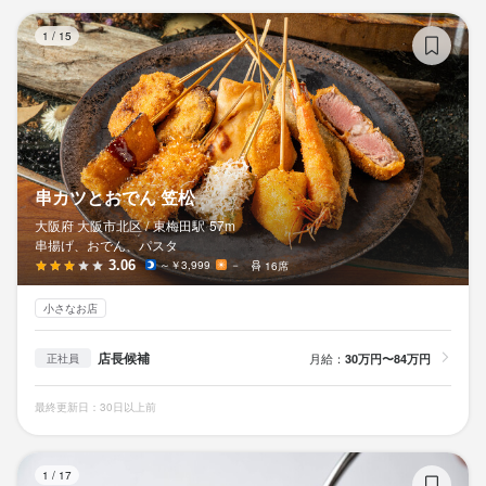
串
1
/
15
串カツとおでん 笠松
大阪府 大阪市北区 /
東梅田
駅
57m
串揚げ、おでん、パスタ
3.06
～￥3,999
－
16席
小さなお店
店長候補
月給：
30万円〜84万円
正社員
最終更新日：30日以上前
BR
1
/
17