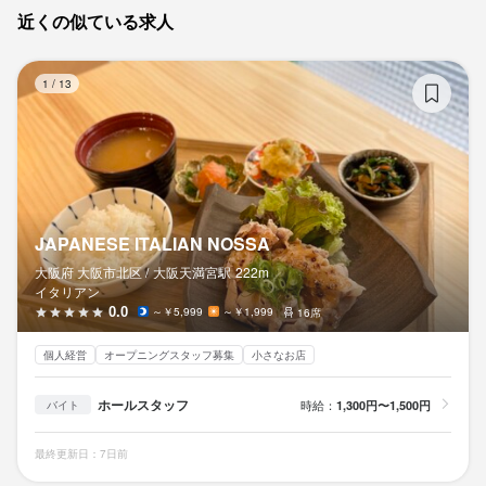
近くの似ている求人
JA
1
/
13
JAPANESE ITALIAN NOSSA
大阪府 大阪市北区 /
大阪天満宮
駅
222m
イタリアン
0.0
～￥5,999
～￥1,999
16席
個人経営
オープニングスタッフ募集
小さなお店
ホールスタッフ
時給：
1,300円〜1,500円
バイト
最終更新日：7日前