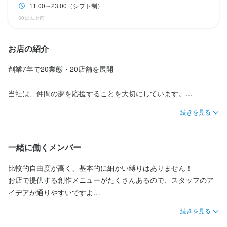
歓迎スキル・経験
求める人物像
無理なスピードでの新規出店は行っていません。

法人名・事業者名
11:00～23:00（シフト制）
飲食店での調理経験
飲食店での接客経験
連絡先
連絡先
求める人物像
求める人物像
応募資格
株式会社Slime Design Lab
将来的には独立支援を目的とした店舗運営をお任せしたいと考え
求める人物像
求める人物像
30日以上前
飲食店や接客業のご経験のある方は、いままでの経歴を活かして
新店舗出店に興味がある方

06-6131-3812
06-6131-3812
経験ジャンルなども一切問いません！

ていますが、まずは同じ目標に向かって歩める仲間を増やしてい
頂けます (^^) 
新店舗出店に興味がある方

新店舗出店に興味がある方

チームワークを大切にできる方

将来独立を目指している方も歓迎します
歓迎スキル・経験
・美味しい料理で人を喜ばせたい方

・美味しい料理で人を喜ばせたい方

きたいと考えています。

チームワークを大切にできる方

チームワークを大切にできる方

成長企業でスキルを磨きたい方

お店の紹介
法人名・事業者名
法人名・事業者名
・好奇心を持って仕事に取り組める方

・好奇心を持って仕事に取り組める方

最終更新日2026/01/06
これからの会社の成長に向けて、ぜひあなたの力を貸してくださ
成長企業でスキルを磨きたい方

成長企業でスキルを磨きたい方

将来独立を目指している方

経験ジャンルなども一切問いません！

株式会社Slime Design Lab
株式会社Slime Design Lab
・誠実に仕事に取り組める方

・誠実に仕事に取り組める方

い。

将来独立を目指している方

将来独立を目指している方

創業7年で20業態・20店舗を展開

将来独立を目指している方も歓迎します
意欲的に仕事に取り組める方
・チームで仕事することに意欲的な方

・チームで仕事することに意欲的な方

求める人物像
求める人物像
意欲的に仕事に取り組める方
意欲的に仕事に取り組める方
・独立志向のある方
・独立志向のある方
私たちと一緒に、未来に向かって挑戦していきましょう！
当社は、仲間の夢を応援することを大切にしています。

最終更新日2026/01/06
最終更新日2026/01/06
・美味しい料理で人を喜ばせたい方

新店舗出店に興味がある方

独立実績も豊富で、飲食のプロを目指す方にとって学びの場とな
お店の採用担当者からのメッセージ
・好奇心を持って仕事に取り組める方

チームワークを大切にできる方

続きを見る
求める人物像
お店の採用担当者からのメッセージ
お店の採用担当者からのメッセージ
る環境です。

・誠実に仕事に取り組める方

選考の流れ
選考の流れ
成長企業でスキルを磨きたい方

無理なスピードでの新規出店は行っていません。

・チームで仕事することに意欲的な方

【求める人物像】

将来独立を目指している方

無理なスピードでの新規出店は行っていません。

無理なスピードでの新規出店は行っていません。

将来的には独立支援を目的とした店舗運営をお任せしたいと考え
応募後、メールやお電話にてご希望の面接日を設定し、面接をさ
応募後、メールやお電話にてご希望の面接日を設定し、面接をさ
経験不問！未経験者も安心

・独立志向のある方
新店舗出店に興味がある方

一緒に働くメンバー
意欲的に仕事に取り組める方
将来的には独立支援を目的とした店舗運営をお任せしたいと考え
将来的には独立支援を目的とした店舗運営をお任せしたいと考え
ていますが、まずは同じ目標に向かって歩める仲間を増やしてい
せて頂きます。
せて頂きます。
店名
チームワークを大切にできる方

ていますが、まずは同じ目標に向かって歩める仲間を増やしてい
ていますが、まずは同じ目標に向かって歩める仲間を増やしてい
きたいと考えています。

UWASASTORE
当社では、これまでの経験や業界は問いません。経験が浅くて
比較的自由度が高く、基本的に細かい縛りはありません！

成長企業でスキルを磨きたい方

きたいと考えています。

きたいと考えています。

これからの会社の成長に向けて、ぜひあなたの力を貸してくださ
も、自信がなくても大丈夫です。

お店で提供する創作メニューがたくさんあるので、スタッフのア
選考の流れ
将来独立を目指している方

お店の採用担当者からのメッセージ
これからの会社の成長に向けて、ぜひあなたの力を貸してくださ
これからの会社の成長に向けて、ぜひあなたの力を貸してくださ
い。

お店の採用担当者からのメッセージ
お店の採用担当者からのメッセージ
勤務地
イデアが通りやすいですよ

意欲的に仕事に取り組める方
い。

い。

応募後、メールやお電話にてご希望の面接日を設定し、面接をさ
大阪府大阪市北区小松原町1-20 2F
無理なスピードでの新規出店は行っていません。

チームワークを大切にする職場

少しでも興味をお持ちでしたら、ぜひお気軽にご応募ください。
少しでも興味をお持ちでしたら、ぜひお気軽にご応募ください。
私たちと一緒に、未来に向かって挑戦していきましょう！
続きを見る
せて頂きます。
将来的には独立支援を目的とした店舗運営をお任せしたいと考え
また、当社は若手が活躍できる機会が多いのもポイント！

一度、カジュアルにお話しましょう。ご応募を心よりお待ちして
一度、カジュアルにお話しましょう。ご応募を心よりお待ちして
私たちと一緒に、未来に向かって挑戦していきましょう！
私たちと一緒に、未来に向かって挑戦していきましょう！
ていますが、まずは同じ目標に向かって歩める仲間を増やしてい
スタッフはただの従業員ではなく「仲間」として互いに支え合う