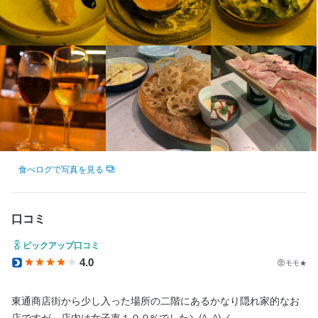
法人名・事業者名
法人名・事業者名
最終更新日2026/01/06
株式会社Slime Design Lab
株式会社Slime Design Lab
最終更新日2026/01/06
最終更新日2024/10/14
食べログで写真を見る
口コミ
ピックアップ口コミ
4.0
モモ★
東通商店街から少し入った場所の二階にあるかなり隠れ家的なお
店ですが、店内は女子率１００%でした＼(^_^)／
