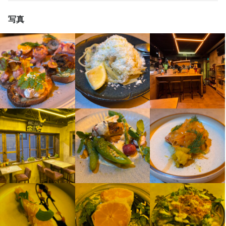
他社から業態視察で来てくれるお店も多いので、どんどん成長で
連絡先
お店の採用担当者からのメッセージ
おります。
おります。
きたいと考えています。

環境です。

06-6131-3812
きます。

写真
お店の採用担当者からのメッセージ
私たちと一緒に、未来を目指して取り組んでいきましょう！
これからの会社の成長に向けて、ぜひあなたの力を貸してくださ
お互いを尊重しながら協力できる職場なので、安心して働けま
い。

す。
風通しが良い職場で、ぜひあなたの“好きなこと”にチャレンジしま
少しでも興味をお持ちでしたら、ぜひお気軽にご応募ください。
法人名・事業者名
店名
株式会社Slime Design Lab
せんか？

一度、カジュアルにお話しましょう。ご応募を心よりお待ちして
UWASASTORE
店名
店名
私たちと一緒に、未来に向かって挑戦していきましょう！
ここでの経験が、あなたの大きな糧になったら嬉しいです！
おります。
UWASASTORE
UWASASTORE
店名
店名
UWASASTORE
UWASASTORE
勤務地
最終更新日2026/01/06
店名
大阪府大阪市北区小松原町1-20 2F
勤務地
勤務地
UWASASTORE
大阪府大阪市北区小松原町1-20 2F
大阪府大阪市北区小松原町1-20 2F
勤務地
勤務地
大阪府大阪市北区小松原町1-20 2F
大阪府大阪市北区小松原町1-20 2F
連絡先
勤務地
店名
店名
06-6131-3812
連絡先
連絡先
大阪府大阪市北区小松原町1-20 2F
UWASASTORE
UWASASTORE
06-6131-3812
06-6131-3812
連絡先
連絡先
06-6131-3812
06-6131-3812
法人名・事業者名
連絡先
勤務地
勤務地
株式会社Slime Design Lab
法人名・事業者名
法人名・事業者名
06-6131-3812
大阪府大阪市北区小松原町1-20 2F
大阪府大阪市北区小松原町1-20 2F
株式会社Slime Design Lab
株式会社Slime Design Lab
法人名・事業者名
法人名・事業者名
株式会社Slime Design Lab
株式会社Slime Design Lab
法人名・事業者名
連絡先
連絡先
最終更新日2026/01/06
株式会社Slime Design Lab
06-6131-3812
06-6131-3812
最終更新日2026/01/06
最終更新日2026/01/06
最終更新日2024/10/14
最終更新日2024/10/14