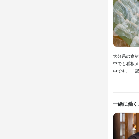
【仕事内容】  
【仕事内容】  
【仕事内容】  
・人材管理:
仕事内
・接客業務:
・調理業務:
・人材管理:
【仕事内容】  
・食材管理:
・食材管理:
お客様のご
す。  

この仕
この仕
この仕
未経験の方も
大分県の食材
続々と新店舗
【若いうちに
まずは簡単な
中でも看板メ
「若くても店
【若いうちに
＼他業態から
1ヶ月もあれ
中でも、「冠
そんな人達が
＼他業態から
成長中の企業
成長中の企業
【正社員・ア
実際に運営し
この仕
プライベート
【当社の魅力
経験者の独立
【当社の魅力
一緒に働く
週2日～、1
・料理人とし
業績好調な成
身に付
・料理人とし
健康的でおい
当店では、大
当店では、大
毎週厳選され
包丁さばき
毎週厳選され
【ここがポイン
出店開業ノウハ
・シフトは2週
特に注目すべ