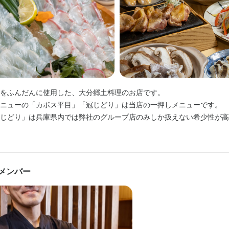






 アルバイトや社員の教育・育成、シフト管理など  

容
 来店されたお客様の案内やオーダーの受付、レジ対応など  

 食材の仕込みや各種料理の調理など  

 アルバイトスタッフの教育・育成やシフト管理など


 食材の在庫確認、棚卸し、発注業務など
 食材の在庫確認業務など
案内、オーダー受付、配膳、レジ対応、片付けなど、ホール業務全般を
事のおすすめポイント
事のおすすめポイント
事のおすすめポイント
安心！先輩スタッフがしっかりサポートしますので、初めての方でも大丈夫
をふんだんに使用した、大分郷土料理のお店です。

をオープンしている企業です。

経験を積みたい方歓迎】  

業務からスタートし、席番号の確認や料理の配膳を覚えていきましょう。 
ニューの「カボス平目」「冠じどり」は当店の一押しメニューです。

長やりたい」「やる気は人一倍あります」

経験を積みたい方歓迎】  

のチャレンジも大歓迎！／  

ば、基本的な業務の流れはすぐに習得できますよ！
じどり」は兵庫県内では弊社のグループ店のみしか扱えない希少性が高
輝ける環境です！

のチャレンジも大歓迎！／  

でキャリアアップを目指しませんか？

でキャリアアップを目指しませんか？

ルバイトスタッフ募集中！】  

ている5店舗のうち3店舗では20代の店長が活躍中
事のおすすめポイント
も仕事も充実させながら働ける環境です。  

ポイント】

希望者も、未経験者も大歓迎！  

ポイント】

メンバー
日2時間～OK！短期バイトも可能！

てスキルを広げられる環境  

長企業で、スキルアップやキャリアアップを目指すチャンスです。  

くスキル
てスキルを広げられる環境  

しいまかないがあり、学生スタッフが多数活躍中です！  

分・青森から新鮮な鮮魚や貝類、銘柄地鶏、和牛などを取り扱っています。
分・青森から新鮮な鮮魚や貝類、銘柄地鶏、和牛などを取り扱っています。
た食材が直送され、豊かな食文化に触れることができます。

日本酒の知識
ウイスキーの知識
リキュール・スピリッツの知識
肉の知識
魚の知識
野
た食材が直送され、豊かな食文化に触れることができます。

ト】  

ウ
店舗運営
間ごと！時短勤務もOK！  

きは、全国で唯一当社だけが扱う「おおいた冠地鶏」！  
