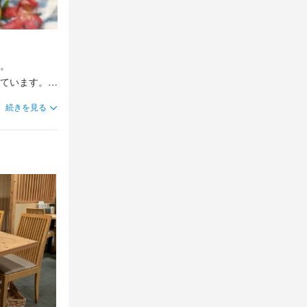
 

ます。  

続きを見る
カゴ焼き」な
境です。  

 
