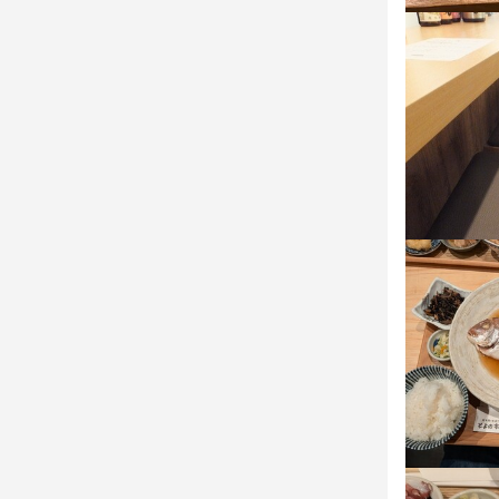
まずはお会い
皆様にお会
最終更新日2026/
お店の
皆様にお会
飲食店経験者
長く働いてく
「学業は応援
ご応募お待
店名
冠地鶏とかぼ
店名
冠地鶏とかぼ
勤務地
兵庫県神戸市中
勤務地
兵庫県神戸市中
店名
冠地鶏とかぼ
法人名・事
株式会社レ
法人名・事
株式会社レ
勤務地
兵庫県神戸市中
最終更新日2026/
最終更新日2025/
法人名・事
株式会社レ