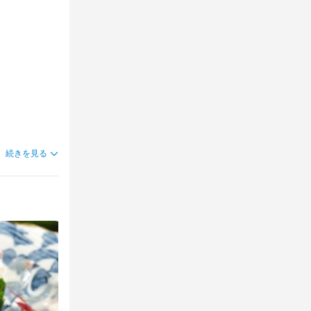
いです。  

ます。  

ます。  

時に希望をお
菜の知識
菜の知識
事をしていま
続きを見る
。  
