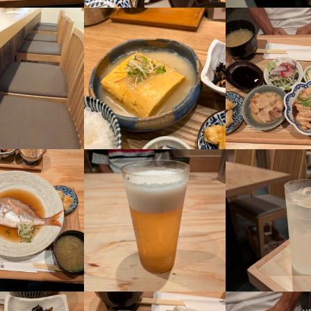
して、目標や経験などいろいろとお話をしましょう！

いできる日を、心より楽しみにお待ちしています。
07/28
採用担当者からのメッセージ
いできる日を、心より楽しみにお待ちしています。
も未経験者も、みなさん大・大歓迎！

ださる方はもちろん、大学卒業までの短期バイトもOKです！

！」が当店のスタイルなので、ご安心ください。

ちしています。
す平目 とよの本舗 元町旧居留地店
す平目 とよの本舗 元町旧居留地店
央区三宮町2-2-2 鈴木ビル 2F
央区三宮町2-2-2 鈴木ビル 2F
す平目 とよの本舗 元町旧居留地店
業者名
ジオフーズ
業者名
ジオフーズ
央区三宮町2-2-2 鈴木ビル 2F
07/28
07/22
業者名
ジオフーズ