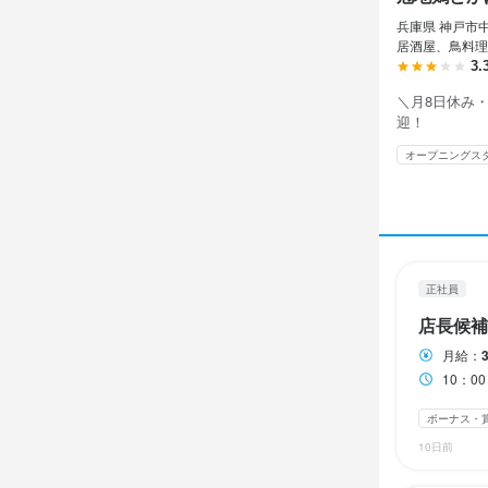
冠地鶏
冠地鶏
冠地鶏
正社員
正社員
正社員
アルバイト・パ
アルバイト・パ
兵庫県 神戸市中
店長候
ホール
調理師
ホール
ホール
居酒屋、鳥料理
3.
＼月8日休み
店長候
ホール
調理師
ホール
ホール
迎！
月給
月給
月給
時給
時給
35
27
27
1,
1,
オープニングス
ボーナス・賞与
ボーナス・賞与
ボーナス・賞与
昇給あり
昇給あり
扶養
試用期間
試用期間
試用期間
研修期間
研修期間
※試用期間3
※試用期間3
※試用期間3
研修期間50時
※研修50時間
正社員
給与補足
給与補足
給与補足
給与補足
店長候補
※経験・能力
※経験・能力
※経験・能力
※22時以降は
勤務時
・時給アッ
月給：
賞与年3回

賞与年3回

賞与年3回

10：0
10：00～1
昇給あり（随
昇給あり（随
昇給あり（随
収入例
ランチタイムの
業績賞与あり
業績賞与あり
業績賞与あり
ボーナス・
収入例※月4
自由シフト制(毎
交通費全額支
交通費全額支
交通費全額支
・学校終わり
10日前
引越し手当（
引越し手当（
引越し手当（
時給1300円