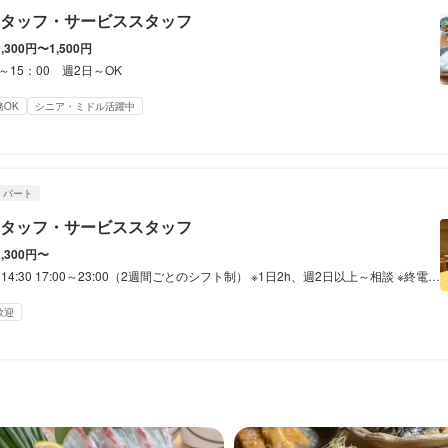
年1回1週間）

年1回1週間）

ッフ】

タッフ・サービススタッフ
増やしていく予定です！
ーダー受付、ドリンク作成、配膳、接客、会計、テーブルの片付けなど
休暇
1,300円〜1,500円
増やしていく予定です！
増やしていく予定です！
せします。
あり
夏季休暇あり
年末年始休暇あり
特別休暇あり
0～15：00 週2日～OK
る
あり
あり
夏季休暇あり
夏季休暇あり
年末年始休暇あり
年末年始休暇あり
特別休暇あり
特別休暇あり
務OK
シニア・ミドル活躍中
備

備

備



・パート
す平目 とよの本舗 元町旧居留地店
まかない付き！
タッフ・サービススタッフ
潔感を大切に！）

まかない付き！
まかない付き！
OK

補助あり
1,300円〜
社会保険完備
制服貸与
書不要

補助あり
補助あり
社会保険完備
社会保険完備
制服貸与
制服貸与
7:00～23:00（2週間ごとのシフト制） ※1日2h、週2日以上～相談 ※終電考慮 勤務時間は相談に応じます 昼のみ・夜のみOK！週末のみでもOK 空いた時間を有効に使えます！ ※シフト例 10～14時 18～20時 18時・19時～終電まで など、何でも相談OK！
央区三宮町2-2-2 鈴木ビル 2F
度
歓迎
補助あり
制服貸与
社員登用制度あり
車通勤OK
バイク通勤OK
髪型自由
業者名
ジオフーズ
独立希望者歓迎
独立希望者歓迎
新卒歓迎
新卒歓迎
容
10/01
未経験者歓迎
女性活躍中
ブランクOK
容
容