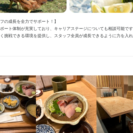
あらゆる業務に携わり、経験を積みたい方

採用担当者からのメッセージ
あらゆる業務に携わり、経験を積みたい方

のほか、他ジャンルの調理経験も積みたい方

のほか、他ジャンルの調理経験も積みたい方

き等、技術・知識を学びたい方

格
して、目標や経験などいろいろとお話をしましょう！

フの成長を全力でサポート！】  

き等、技術・知識を学びたい方

を築きたい方(大分や青森の生産者や漁港とのパイプは強いです)

いできる日を、心より楽しみにお待ちしています。
ポート体制が充実しており、キャリアステージについても相談可能です。 
を築きたい方(大分や青森の生産者や漁港とのパイプは強いです)

発が得意な方

・経験
く挑戦できる環境を提供し、スタッフ全員が成長できるように力を入れてい
発が得意な方

、お酒に興味のある方

、お酒に興味のある方

や企画などに興味がある方
験者ともに大歓迎！

 元町旧居留地店】

や企画などに興味がある方
おいた冠地どりを使用した多彩なメニューを提供しています。  

の方も歓迎します。
漬けやウニ、いくらを使った名物「とり軍艦」、備長炭で焼き上げた「
採用担当者からのメッセージ
す平目 とよの本舗 元町旧居留地店
たる料理を学べる環境です。  

採用担当者からのメッセージ
のメッセージ　》

のメッセージ　》

人物像
の開店が続々と進行中。  

す方にも最適な環境です！】  

の開店が続々と進行中。  

ら店長を目指したい」「やる気には自信がある」  

接客スキルだけでなく、さまざまな業者とのやり取りや交渉術まで学べる環
央区三宮町2-2-2 鈴木ビル 2F
りを大切に働ける方！

ら店長を目指したい」「やる気には自信がある」  

持つ方々が活躍できる職場です！

理を通じて、実際の店舗運営を体験しながら学べるチャンスがあります。 
をつくりたい方！

持つ方々が活躍できる職場です！

時には、独立に向けた貴重な実践経験も積むことができます！
業者名
も勉強も全力でやりたい方！

営している5店舗のうち3店舗では、20代の店長が活躍しています。

ジオフーズ
ト、短期バイトを探していた方！
営している5店舗のうち3店舗では、20代の店長が活躍しています。

して、目標や経験などいろいろとお話をしましょう！
