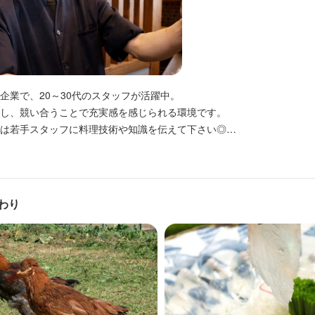
きは、全国で唯一当社だけが扱う「おおいた冠地鶏」！  

2時間から働けるので、学校のテスト期間やプライベートの予定に合わせやす
骨鶏との掛け合わせで生まれた特別な食材で、神戸での専売契約を結んでい
求人を選択する
求人を選択する
求人を選択する
求人を選択する
格
骨鶏との掛け合わせで生まれた特別な食材で、神戸での専売契約を結んでい
間ごとに決められ、希望の曜日や時間がほぼ100％反映されます。面接
に日々触れながら、料理人としての腕を磨ける絶好のチャンスです！
に日々触れながら、料理人としての腕を磨ける絶好のチャンスです！
  

・経験
に、フリーターや高校生も活躍中です！  

店長候補
ホールスタッフ
調理師・調理スタッフ
調理師・調理スタッフ
月給：
月給：
月給：
時給：
35万円〜45万円
28万円〜40万円
23万円〜48万円
1,150円〜
正社員
バイト
正社員
正社員
くスキル
不問、飲食店経験者優遇

くスキル
充実】  

ホールスタッフ
企業で、20～30代のスタッフが活躍中。

、新卒・第2新卒者フリーターも大歓迎！
月給：
27万円〜35万円
正社員
日本酒の知識
ウイスキーの知識
リキュール・スピリッツの知識
肉の知識
魚の知識
野
の通勤OK！  

ウ
店舗運営
メニュー開発
仕入れ・食材の目利き
し、競い合うことで充実感を感じられる環境です。  

日本酒の知識
ウイスキーの知識
リキュール・スピリッツの知識
肉の知識
魚の知識
野
通学定期圏内で通勤しています。  

ウ
店舗運営
メニュー開発
仕入れ・食材の目利き
は若手スタッフに料理技術や知識を伝えて下さい◎

調理師・調理スタッフ
月給：
27万円〜
正社員
りには、健康を考えた美味しいまかないが提供され、みんなで楽しく食
格
人物像
したい」「成長したい」というあなたの想いをお待ちしています！
格
会などのイベントもあり、すぐに仲良くなれる雰囲気です！  

ホールスタッフ
時給：
1,300円〜1,500円
バイト
あらゆる業務に携わり、経験を積みたい方

・経験
のほか、他ジャンルの調理経験も積みたい方

・経験
わり
指す方もサポート】

ホールスタッフ
時給：
1,300円〜
る方

バイト
き等、技術・知識を学びたい方

があるので、アルバイトから始めて将来的に正社員を目指すこともできます
鳥の店長経験がある方
不問、飲食店経験者優遇

を築きたい方(大分や青森の生産者や漁港とのパイプは強いです)

正社員は不安」という方も安心してスタートできますよ！
、新卒・第2新卒者フリーターも大歓迎！
発が得意な方

、お酒に興味のある方

や企画などに興味がある方
くスキル
人物像
人物像
識
リキュール・スピリッツの知識
肉の知識
魚の知識
野菜の知識