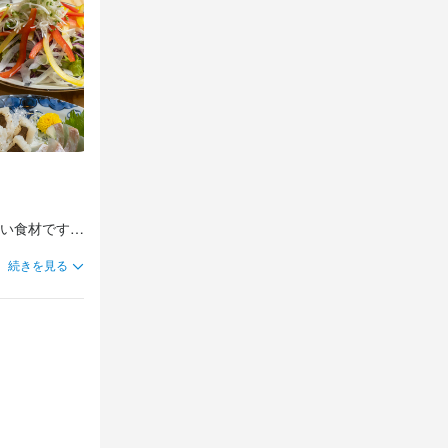
お任せしま
です。  

 

い食材です。

続きを見る
  

  

菜の知識