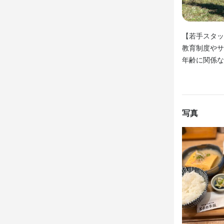
・新規出店の
お店の
・新規出店の
・和食や洋食
・和食や洋食
・食材の目利
応募資
まずはお会い
【若手スタッ
・食材の目利
・幅広い人脈
皆様にお会
教育制度やサ
・幅広い人脈
・メニュー開
歓迎スキル
年齢に関係な
・メニュー開
・日本酒など
・日本酒など
・業態開発
経験者・未経
【とよの本舗
・業態開発
高校生OK

当店では、お
短期バイト
卵黄しょうゆ
店名
お店の
写真
冠地鶏とかぼ
ど、多岐にわ
お店の
《　お店から
《　お店から
求める
当社は新店舗
【独立を目指
勤務地
当社は新店舗
「若いうちか
料理の知識や
兵庫県神戸市中
・笑顔と気配
「若いうちか
そんな熱意を
日々の損益管
・新しい友達
そんな熱意を
新規オープン
法人名・事
・仕事も遊び
実際、現在運
株式会社レ
・時短バイ
実際、現在運
まずはお会い