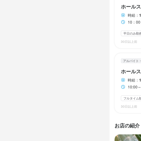
・特別休暇（
・特別休暇（
【ホールスタ
ホールス
休日は年々
ご案内、オ
休日・
時給：
休日は年々
休日は年々
全般をお任
月8日以上休み
10：0
シフトによ
月8日以上休み
月8日以上休み
平日のみ勤
待遇
30日以上前
待遇
待遇
待遇
・社会保険完
・制服貸与

・社会保険完
・社会保険完
店名
まかないあり
アルバイト
・髪型自由

・制服貸与

・制服貸与

冠地鶏とかぼ
制服貸与

・美味しい
・髪型自由

・髪型自由

ホールス
髪型自由（清
・美味しい
・美味しい
バイク・車通勤
まかない・食事
時給：
勤務地
面接時の履歴
まかない・食事
まかない・食事
10:00～14:30 1
兵庫県神戸市中
社員登用制
フルタイム
特徴
まかない・食事
法人名・事
特徴
特徴
30日以上前
株式会社レ
独立希望者歓迎
未経験者歓迎
未経験者歓迎
特徴
お店の紹介
仕事内
最終更新日2025/
履歴書不要
仕事内
仕事内