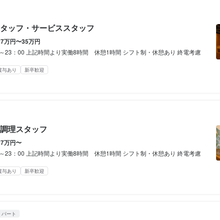
0円の収入！
休暇
00円

00円

00円

00円

00円

00円

シフト制
タッフ・サービススタッフ
5000円
5000円
5000円
(土日休み)
間
27万円〜35万円
0～23：00 上記時間より実働8時間 休憩1時間 シフト制・休憩あり 終電考慮


:00（2週間ごとのシフト制）

間
間
間
賞与あり
新卒歓迎
2日以上～相談

00

00

00

定めなし

憩あり

実働8時間　休憩1時間

実働8時間　休憩1時間

備（厚生年金、雇用保険、健康保険、労災保険）

憩あり

憩あり

防止措置：屋内原則禁煙（喫煙専用室あり）
談に応じます

みOK！週末のみでもOK

補助あり
制服貸与
社員登用制度あり
髪型自由
調理スタッフ
有効に使えます！

27万円〜
0～23：00 上記時間より実働8時間 休憩1時間 シフト制・休憩あり 終電考慮
休暇
休暇
休暇
賞与あり
新卒歓迎
主婦・主夫歓迎
シニア・ミドル活躍中
女性活躍中
ブランクOK
オープニングスタッフ募
～終電まで

相談OK！
暇

暇

暇

容
み勤務OK
終電考慮あり
ダブルワーク・副業OK
フルタイム歓迎
年1回1週間）

・パート