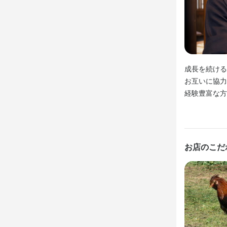
特に注目すべ
週2日・1日
この地鶏は烏
応募資
この地鶏は烏
シフトは2週
最高の食材
最高の食材
伝えください。
歓迎スキル
大学生を中心
身に付
経験ジャンル
身に付
【嬉しい待遇が
成長を続ける
業界未経験者
包丁さばき
・車やバイクで
出店開業ノウハ
お互いに協力
包丁さばき
多くの学生が
出店開業ノウハ
経験豊富な方
バイト終わ
す。  

応募資
求める
「チャレンジ
応募資
新年会や忘年
・新規出店の
歓迎スキル
・和食や洋食
歓迎スキル
お店のこだ
【正社員を目
飲食経験があ
・食材の目利
社員登用制度
和食・焼き
経験ジャンル
・幅広い人脈
「最初から
業界未経験者
・メニュー開
・日本酒など
・業態開発
身に付
求める
求める
ウイスキーの知