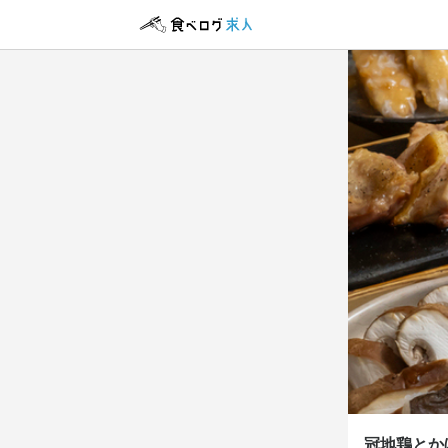
冠地鶏とか