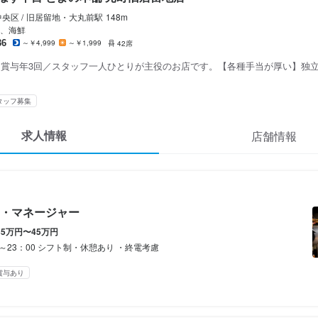
とかぼす平目 とよの本舗 元町旧居留地店
とかぼす平目 とよの本舗 元町旧居留地店
とかぼす平目 とよの本舗 元町旧居留地店
冠地鶏とかぼす平目 とよの本舗 元町旧居留地店
冠地鶏とかぼす平目 とよの本舗 元町旧居留地店
ート
ート
央区 /
旧居留地・大丸前
駅
148m
補・マネージャー
スタッフ・サービススタッフ
・調理スタッフ
スタッフ・サービススタッフ
スタッフ・サービススタッフ
、海鮮
36
～￥4,999
～￥1,999
42席
・賞与年3回／スタッフ一人ひとりが主役のお店です。【各種手当が厚い】独
補・マネージャー
スタッフ・サービススタッフ
・調理スタッフ
スタッフ・サービススタッフ
スタッフ・サービススタッフ
0,000円〜450,000円
0,000円〜350,000円
0,000円〜
300円〜1,500円
300円〜
タッフ募集
あり
あり
あり
内勤務OK
昇給あり
昇給あり
昇給あり
交通費支給
交通費支給
交通費支給
求人情報
店舗情報
カ月：給与変動なし
カ月：給与変動なし
カ月：給与変動なし
間1150円
：時給1150円
・マネージャー
は考慮致します

は考慮致します

は考慮致します

時給1500円～！

間
プあり
35万円〜45万円
0～23：00 シフト制・休憩あり ・終電考慮
5：00　週2日～OK
時）

時）

時）

み勤務OK
終電考慮あり
ダブルワーク・副業OK
週2日からOK
シフト制






賞与あり
週換算で計算した目安

回、時間・曜日を選べる)
給

給

給

に働く学生アルバイトさん

10万円支給）

10万円支給）

10万円支給）

×週4日・1日5時間
