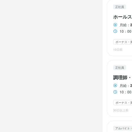
扶養手当

扶養手当

扶養手当

→月9万600
休日・
・配偶者　100
・配偶者　100
・配偶者　100
正社員
・第1子　100
・第1子　100
・第1子　100
2週間ごとの
ホールス
・第2子以降　
・第2子以降　
・第2子以降　
平日のみ勤務OK
勤務時
月給：
10：0
10:00～14:30
17:00～23
勤務時
勤務時
勤務時
ボーナス・
待遇
※1日2h、週
10日前
10：00～23：
10：00～23：
10：00～23：
・契約期間の
※終電考慮

シフト制・休
上記時間より
上記時間より
・社会保険完
・終電考慮
シフト制・休
シフト制・休
・受動喫煙
勤務時間は相
正社員
終電考慮
終電考慮
昼のみ・夜の
終電考慮あり
まかない・食事
調理師・
空いた時間を
終電考慮あり
終電考慮あり
月給：
※シフト例

10：0
休日・
特徴
10～14時

休日・
休日・
18～20時

ボーナス・
月8日休み

履歴書不要
18時・19時
月8日休み

月8日休み

30日以上前
など、何でも
・年末年始休
・夏季休暇

・年末年始休
・年末年始休
仕事内
ランチタイムの
・特別休暇（
・夏季休暇

・夏季休暇

アルバイト