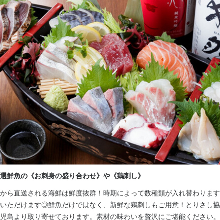
容
ッフ】

ーダー受付、ドリンク作成、配膳、接客、会計、テーブルの片付けなど
します。

フ】

み、料理の調理、盛り付け、洗い場などの調理業務全般をお任せします
から始めていただきますので、未経験でもご安心ください。
選鮮魚の《お刺身の盛り合わせ》や《鶏刺し》
から直送される海鮮は鮮度抜群！時期によって数種類が入れ替わります
いただけます◎鮮魚だけではなく、新鮮な鶏刺しもご用意！とりさし協
屋 海翔 明石駅前店
児島より取り寄せております。素材の味わいを贅沢にご堪能ください。