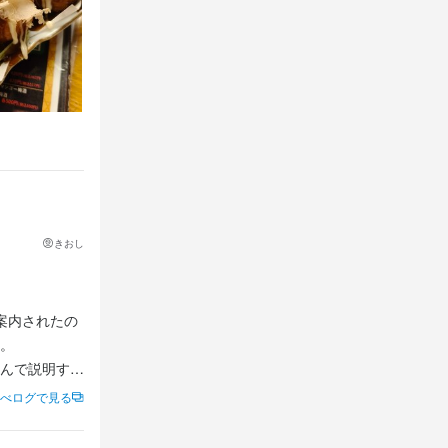
きおし
案内されたの
。

んで説明する
べログで見る
しかったで