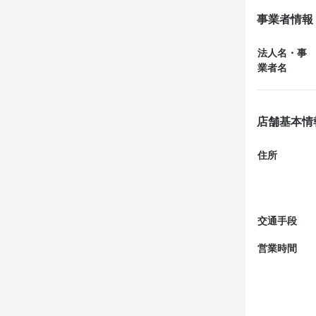
事業者情報
4人で行った
した。ソフト
法人名・事
業者名
個人的にはウ
の大根と鶏肉
明石にはあま
店舗基本情
ごちそうさ...
住所
交通手段
営業時間