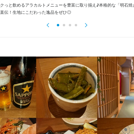
クっと飲めるアラカルトメニューを豊富に取り揃え♪本格的な「明石焼
直伝！生地にこだわった逸品をぜひ◎
仲ノ町11-28 梅本ビル 1F
6
業者名
イジーフーズ
07/28