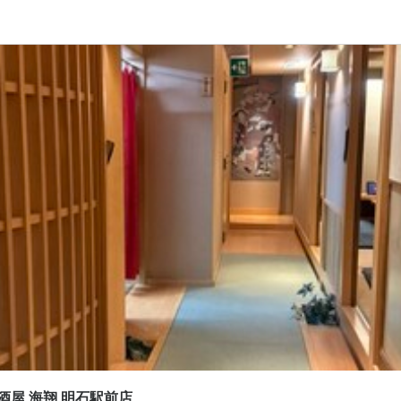
応募画面へ進む
明石海鮮居酒屋 海翔 明石駅前店
ート
スタッフ・サービススタッフ
スタッフ・サービススタッフ
120円〜
通費支給
給与前払いOK
扶養内勤務OK
日上限500円まで

ュラー勤務　時給1,300円スタートも有り(面接時、応相談　条件有り)
間
酒屋 海翔 明石駅前店