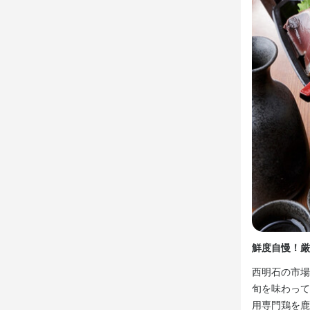
仕事内
【ホールスタ
ご案内、オ
全般をお任せ
【調理スタッ
開店前の仕込
簡単なこと
鮮度自慢！厳
西明石の市場
店名
旬を味わって
明石海鮮居酒
用専門鶏を鹿