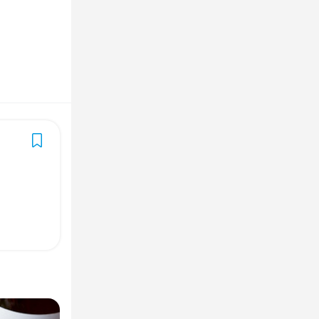
ひげOK
躍中