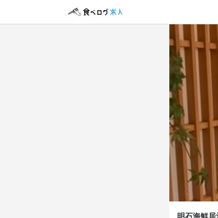
アルバイト・パ
ホール
ホール
時給
1,
昇給あり
交
給与補足
交通費支給：1
週5～のレギ
勤務時
明石海鮮居