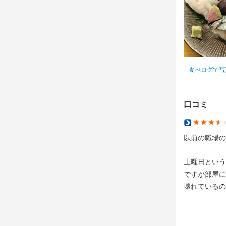
食べログで写
口コミ
以前の職場の
土曜日という
ですが部屋に
壊れているの
と

最初はブザー
す。
