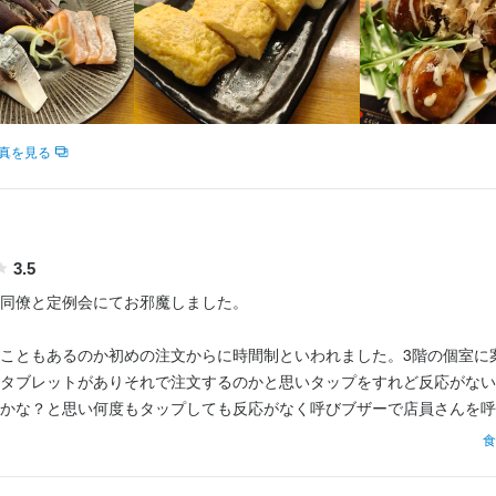
求人を選択する
求人を選択する
求人を選択する
求人を選択する
ホールスタッフ
ホールスタッフ
ホールスタッフ
調理補助
時給：
時給：
時給：
時給：
1,200円〜1,500円
1,120円〜
1,200円〜
1,200円〜
バイト
バイト
バイト
バイト
ホールスタッフ
時給：
1,200円〜
真を見る
バイト
3.5
同僚と定例会にてお邪魔しました。

こともあるのか初めの注文からに時間制といわれました。3階の個室に
タブレットがありそれで注文するのかと思いタップをすれど反応がない
かな？と思い何度もタップしても反応がなく呼びブザーで店員さんを呼
食
で注文。その後はタブレットでの注文とのこと。案内の時に説明してほ