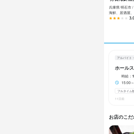
兵庫県 明石市 /
終電考慮あり
海鮮、居酒屋、
3.
休日・
1週間毎のシ
平日のみ勤務OK
アルバイト
待遇
ホールス
時給：
・社会保険完
15:0
・社員登用
フルタイム
まかない・食事
ネイルOK
ピ
11日前
お店のこだ
特徴
履歴書不要
駅チカ(徒歩5分