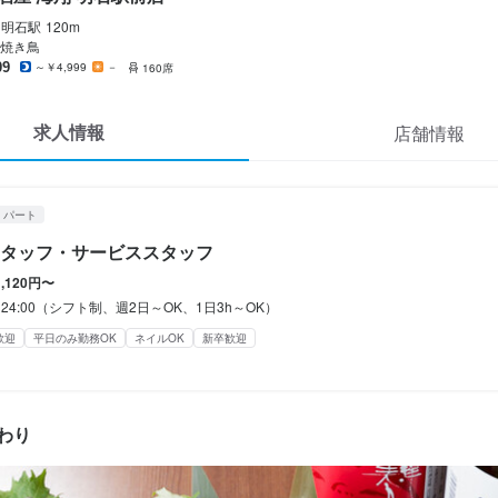
明石
駅
120m
フルタイム歓迎
長期勤務歓迎
週2日からOK
週4日以上OK
シフト制
焼き鳥
09
～￥4,999
－
160席
休暇
求人情報
店舗情報
フト制
(土日休み)
土日祝のみ勤務OK
・パート
タッフ・サービススタッフ
1,120円〜
備（厚生年金、雇用保険、健康保険、労災保険）

0～24:00（シフト制、週2日～OK、1日3h～OK）
有り
歓迎
平日のみ勤務OK
ネイルOK
新卒歓迎
補助あり
社会保険完備
社内イベントあり(旅行、BBQ等)
社員登用制度あり
髪型自由
アスOK
わり
学歴不問
未経験者歓迎
新卒歓迎
フリーター歓迎
大学生歓迎
主婦・主夫歓迎
女性活
以内)