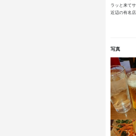
ラッと来てサ
勤務地
近辺の有名店
兵庫県明石市東
連絡先
078-995-552
写真
法人名・事
株式会社ケ
最終更新日2026/