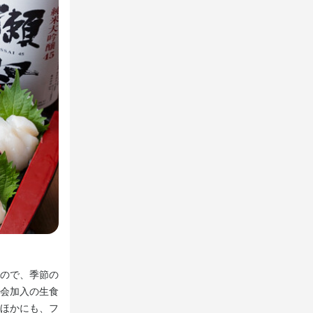
のホール業務
。

各種宴会におすすめ◎お得な飲み放題付きコースは4,000
ので、季節の
こだわりのお料理を揃えたコースは宴会にぴったり！全て
会加入の生食
り！大人数でのご利用も大歓迎です。なかでもオススメは
ほかにも、フ
翔コース」（4,500円）！イチオシの「市場直送お刺身