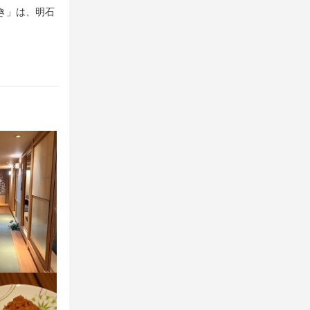
き」は、明石
勢ぞろい★ほかにも、手軽なものから豪華なプランまで多
合わせてお選びください！飲み放題単品もあり♪