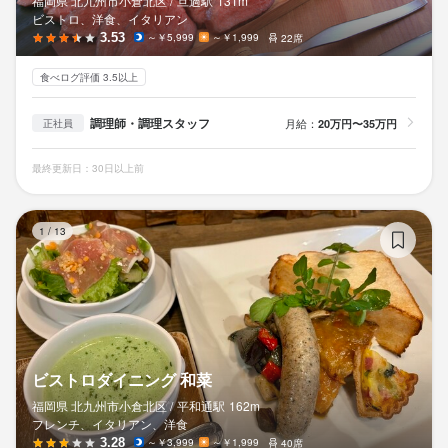
福岡県 北九州市小倉北区 /
旦過
駅
131m
ビストロ、洋食、イタリアン
3.53
～￥5,999
～￥1,999
22席
食べログ評価 3.5以上
調理師・調理スタッフ
月給：
20万円〜35万円
正社員
最終更新日：30日以上前
ビ
1
/
13
ビストロダイニング 和菜
福岡県 北九州市小倉北区 /
平和通
駅
162m
フレンチ、イタリアン、洋食
3.28
～￥3,999
～￥1,999
40席