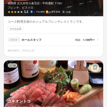
福岡県 北九州市小倉北区 /
平和通
駅
113m
フレンチ、ビストロ
3.2
～￥9,999
～￥3,999
12席
コース料理主体のカジュアルフレンチレストランです。
小さなお店
ホールスタッフ
時給：
1,100円〜
バイト
最終更新日：30日以上前
ユ
1
/
16
ユキオントコ