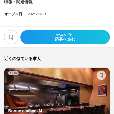
特徴・関連情報
オープン日
2021-11-01
かんたん30秒！
応募へ進む
近くの似ている求人
Bo
1
/
16
Bonne chance! M