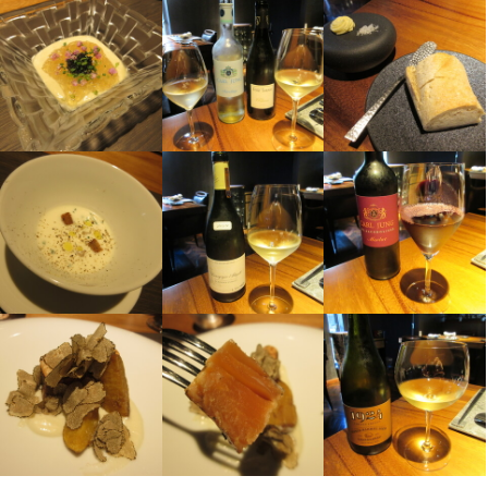
仕事内容
仕事内容
自分のスキルアップが実感できる環境なので、成長を感じながら
働けますよ！
お客様のご案内やオーダーの受け取り、ドリンク作り、コース料
お客様のご案内やオーダーの受け取り、ドリンク作り、コース料
理の提供など、サービス業務を中心にお任せします。

理の提供など、サービス業務を中心にお任せします。

また、盛り付けなどの簡単な調理補助もお願いするので、料理に
また、盛り付けなどの簡単な調理補助もお願いするので、料理に
関する知識も身につけることができます。
関する知識も身につけることができます。
この仕事のおすすめポイント
この仕事のおすすめポイント
当店では、外部のソムリエが来てワインの専門知識を学ぶことが
当店では、外部のソムリエが来てワインの専門知識を学ぶことが
でき、ワインスキルの向上が期待できます。

でき、ワインスキルの向上が期待できます。

また、店内は全10席と少人数制のため、各お客様にしっかりと向
また、店内は全10席と少人数制のため、各お客様にしっかりと向
き合った丁寧なサービスを提供できます。

き合った丁寧なサービスを提供できます。

おしゃれで落ち着いた雰囲気の店内で、国内外で修業を積んだオ
おしゃれで落ち着いた雰囲気の店内で、国内外で修業を積んだオ
ーナーシェフと共に働きながら、料理とワイン両方の知識を深め
ーナーシェフと共に働きながら、料理とワイン両方の知識を深め
ることができます。

ることができます。

特に「ワインの知識を学びたい」という方には最適な環境です。
特に「ワインの知識を学びたい」という方には最適な環境です。