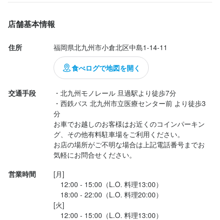
した。お仕事頑張ってまた、伺います。
求める人物像
求める人物像
店舗基本情報
・落ち着いた雰囲気のお店で働きたい方

・落ち着いた雰囲気のお店で働きたい方

・接客が好きな方・興味がある方

・接客が好きな方・興味がある方

住所
福岡県北九州市小倉北区中島1-14-11
・これまでの経験をいかして働きたい方

・これまでの経験をいかして働きたい方

食べログで地図を開く
お互いに助け合うような雰囲気が自慢！

お互いに助け合うような雰囲気が自慢！

チームワークを大切にしながら働ける方を歓迎します！
チームワークを大切にしながら働ける方を歓迎します！
交通手段
・北九州モノレール 旦過駅より徒歩7分

・西鉄バス 北九州市立医療センター前 より徒歩3
分

お車でお越しのお客様はお近くのコインパーキン
お店の採用担当者からのメッセージ
お店の採用担当者からのメッセージ
グ、その他有料駐車場をご利用ください。

数ある求人の中から、当店のページをご覧いただきありがとうご
数ある求人の中から、当店のページをご覧いただきありがとうご
お店の場所がご不明な場合は上記電話番号までお
気軽にお問合せください。
ざいます。

ざいます。

面接ではあなたの得意な部分、好きなこと、これまでのことなど
面接ではあなたの得意な部分、好きなこと、これまでのことなど
営業時間
[月]

をざっくばらんにお話しできればいいなと思っています！

をざっくばらんにお話しできればいいなと思っています！

　12:00 - 15:00（L.O. 料理13:00）

　18:00 - 22:00（L.O. 料理20:00）

経験者は優遇いたします！ブランクのある方も、まずはご相談く
経験者は優遇いたします！ブランクのある方も、まずはご相談く
[火]

ださい。

ださい。

　12:00 - 15:00（L.O. 料理13:00）
