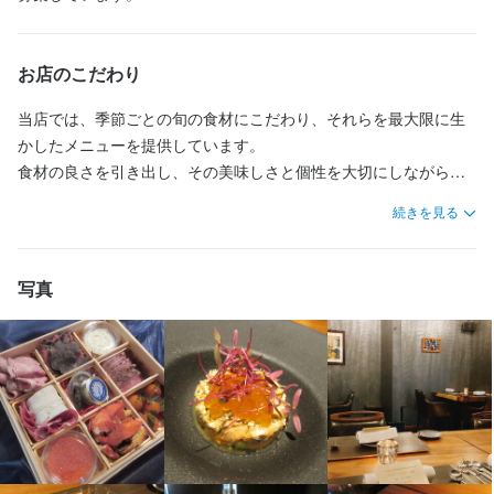
2週間ごとのシフト制
2週間ごとのシフト制
日曜定休
日曜定休
月8日以上休みあり
月8日以上休みあり
土日祝のみ勤務OK
土日祝のみ勤務OK
年末年始休暇あり
年末年始休暇あり
お店のこだわり
当店では、季節ごとの旬の食材にこだわり、それらを最大限に生
待遇
待遇
かしたメニューを提供しています。

・制服貸与

・制服貸与

食材の良さを引き出し、その美味しさと個性を大切にしながら、
・まかないあり

・まかないあり

心を込めて料理を作っています。

　└持ち帰りもOK

　└持ち帰りもOK

続きを見る
料理とワインを通じて、これからもお客様に「感動」と「驚き」
・正社員登用あり
・正社員登用あり
を届け続けていきます。

まかない・食事補助あり
まかない・食事補助あり
制服貸与
制服貸与
研修制度あり
研修制度あり
資格取得支援あり
資格取得支援あり
社員登用制度あり
社員登用制度あり
写真
【POINT その1】

まずはコースの流れを覚えていただき、その日のおすすめをお客
様に自信を持って伝えられるようになることが目標です。

特徴
特徴
少しずつ、ワインの種類や銘柄についても学んでいただけます。

学歴不問
学歴不問
未経験者歓迎
未経験者歓迎
Uターン・Iターン歓迎
Uターン・Iターン歓迎
主婦・主夫歓迎
主婦・主夫歓迎
シニア・ミドル活躍中
シニア・ミドル活躍中
女性活躍中
女性活躍中
ブランクOK
ブランクOK
個人経営(2店舗以内)
個人経営(2店舗以内)
【POINT その2】

小さなお店(20席未満)
小さなお店(20席未満)
応募者全員と面接
応募者全員と面接
面接1回
面接1回
週に1〜2回、外部からソムリエが来てワインの知識を深める機会
があります。
