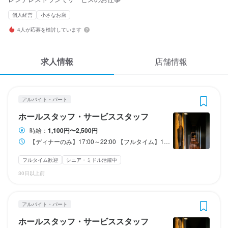
応募履歴
3
3
 / 
 / 
5
5
個人経営
小さなお店
WEB履歴書
4人が応募を検討しています
Restaurant KIMOTO
Restaurant KIMOTO
アルバイト・パート
アルバイト・パート
ホールスタッフ・サービススタッフ
ホールスタッフ・サービススタッフ
スカウト・メルマガ受信設定
求人情報
店舗情報
ヘルプ・お問い合わせフォーム
ホールスタッフ・サービススタッフ
ホールスタッフ・サービススタッフ
掲載をご検討の店舗様へ
アルバイト・パート
時給
時給
1,100円〜2,500円
1,100円〜2,500円
ホールスタッフ・サービススタッフ
食べログ求人PRESS
昇給あり
昇給あり
交通費支給
交通費支給
インセンティブあり
インセンティブあり
扶養内勤務OK
扶養内勤務OK
時給：
1,100円〜2,500円
プライバシーポリシー
【ディナーのみ】17:00～22:00 【フルタイム】10:30～15:00／17:00～22:00（※15:00～17:00は休憩） ※週4～5日程度 週2～3日もOKです！ご相談ください! 急なお休みも最大限対応k可能 スタッフみんなで助け合っています。 SNSでグループをつくっています！ シフト交換もしやすいです
研修期間
研修期間
利用規約
試用期間3ヶ月：時給1060円
試用期間3ヶ月：時給1060円
フルタイム歓迎
シニア・ミドル活躍中
企業情報
30日以上前
給与補足
給与補足
※経験・能力を考慮します

※経験・能力を考慮します

・交通費規定支給

・交通費規定支給

アルバイト・パート
　└1日300円（応相談）　※自転車・徒歩でも支給

　└1日300円（応相談）　※自転車・徒歩でも支給

ホールスタッフ・サービススタッフ