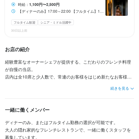
時給：
1,100円〜2,500円
【ディナーのみ】17:00～22:00 【フルタイム】10:30～15:00／17:00～22:00（※15:00～17:00は休憩） ※週4～5日程度 週2～3日もOKです！ご相談ください! 急なお休みも最大限対応k可能 スタッフみんなで助け合っています。 SNSでグループをつくっています！ シフト交換もしやすいです
勤務時間
勤務時間
フルタイム歓迎
シニア・ミドル活躍中
30日以上前
【ディナーのみ】17:00～22:00

【ディナーのみ】17:00～22:00

【フルタイム】10:30～15:00／17:00～22:00（※15:00～17:00は
【フルタイム】10:30～15:00／17:00～22:00（※15:00～17:00は
休憩）

休憩）

お店の紹介
※週4～5日程度

※週4～5日程度

経験豊富なオーナーシェフが提供する、こだわりのフレンチ料理
週2～3日もOKです！ご相談ください!

週2～3日もOKです！ご相談ください!

が自慢の当店。

急なお休みも最大限対応k可能

急なお休みも最大限対応k可能

店内は全10席と少人数で、常連のお客様をはじめ新たなお客様に
スタッフみんなで助け合っています。

スタッフみんなで助け合っています。

も愛される場所です。

続きを見る
SNSでグループをつくっています！

SNSでグループをつくっています！

落ち着いた雰囲気の空間は、非常に好評をいただいています。

シフト交換もしやすいです
シフト交換もしやすいです
お店の見学も可能ですので、ぜひ一度足を運んでみてください。

ランチタイムのみ勤務OK
ランチタイムのみ勤務OK
終電考慮あり
終電考慮あり
ダブルワーク・副業OK
ダブルワーク・副業OK
フルタイム歓迎
フルタイム歓迎
一緒に働くメンバー
時短社員制度あり
時短社員制度あり
転勤なし
転勤なし
長期勤務歓迎
長期勤務歓迎
週4日以上OK
週4日以上OK
シフト制
シフト制
その穏やかな雰囲気に、きっとあなたも魅力を感じるはずです。
ディナーのみ、またはフルタイム勤務の選択が可能です。

大人の隠れ家的なフレンチレストランで、一緒に働くスタッフを
休日・休暇
休日・休暇
募集しています。