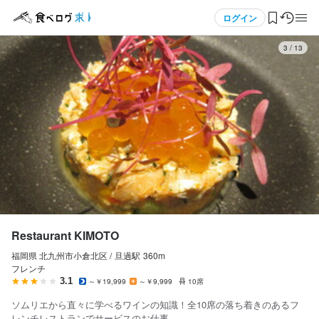
応募画面へ進む
応募画面へ進む
メニュー
ログイン
3
/
13
ログイン・無料会員登録
食べログ求人TOP
求人検索
マイページ管理
閲覧履歴
Restaurant KIMOTO
福岡県 北九州市小倉北区 /
旦過
駅
360m
気になる求人
フレンチ
3.1
～￥19,999
～￥9,999
10席
検索履歴・保存した条件
ソムリエから直々に学べるワインの知識！全10席の落ち着きのあるフ
レンチレストランでサービスのお仕事