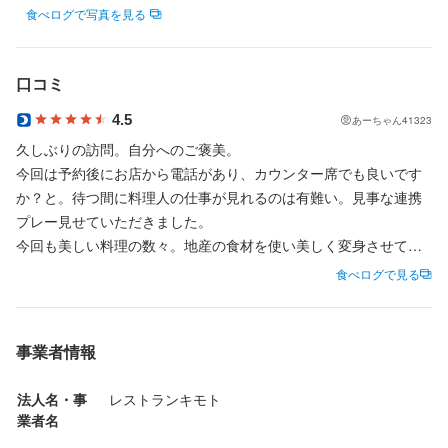
食べログで写真を見る
身に付くスキル
身に付くスキル
口コミ
盛り付け技術
盛り付け技術
カクテル技法
カクテル技法
高級食材の知識
高級食材の知識
ワインの知識
ワインの知識
紅茶の知識
紅茶の知識
4.5
あーちゃん41323
肉の知識
肉の知識
魚の知識
魚の知識
野菜の知識
野菜の知識
チーズの知識
チーズの知識
洋菓子の知識
洋菓子の知識
食器の知識
食器の知識
サービスマナー
サービスマナー
テーブルマナー
テーブルマナー
久しぶりの訪問。自分へのご褒美。

今回は予約後にお店から電話があり、カウンター席でも良いです
か？と。待つ間に料理人の仕事が見れるのは有難い。見事な連携
応募資格
応募資格
プレー見せていただきました。

今回も美しい料理の数々。地産の食材を使い美しく変身させてま
必須スキル・経験
必須スキル・経験
す。一つ一つのクオリティが高く、笑顔しか出ません。

食べログで見る
コミュニケーション能力
コミュニケーション能力
飲食店での調理経験
飲食店での調理経験
飲食店での接客経験
飲食店での接客経験
キャビア料理はいつもありますが、その下に眠っている宝石が旬
のもので、行ったときに違う味に出合えるワクワク感がたまりま
歓迎スキル・経験
歓迎スキル・経験
せんね。一口ずつ味わい、にんまりしてます。

事業者情報
コミュニケーション能力
コミュニケーション能力
飲食店での調理経験
飲食店での調理経験
飲食店での接客経験
飲食店での接客経験
本日のオマール、生きたままカナダからやってきたみたいです。
経験者歓迎！ブランクOK
経験者歓迎！ブランクOK
写真撮りますか？と撮らせてもらいました。レアなオマール海老
法人名・事
レストランキモト
初めて食べました。

業者名
スタッフのおもてなし最高。素敵な食事と時間を有難うございま