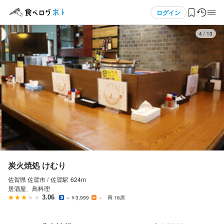
応募画面へ進む
応募画面へ進む
応募画面へ進む
メニュー
ログイン
4
/
13
炭火焼処 けむり
炭火焼処 けむり
炭火焼処 けむり
アルバイト・パート
アルバイト・パート
アルバイト・パート
ログイン・無料会員登録
ホールスタッフ・サービススタッフ
ホールスタッフ・サービススタッフ
ホールスタッフ・サービススタッフ
ホールスタッフ・サービススタッフ
ホールスタッフ・サービススタッフ
ホールスタッフ・サービススタッフ
食べログ求人TOP
時給
時給
時給
1,100円〜1,200円
1,100円〜1,200円
1,100円〜1,200円
求人検索
昇給あり
昇給あり
日払いOK
日払いOK
日払いOK
マイページ管理
収入例
収入例
収入例
完全日払い制
完全日払い制
完全日払い制
閲覧履歴
炭火焼処 けむり
佐賀県 佐賀市 /
佐賀
駅
624m
気になる求人
居酒屋、鳥料理
勤務時間
勤務時間
勤務時間
3.06
～￥3,999
－
16席
検索履歴・保存した条件
18時〜相談
18時〜相談
18時〜相談