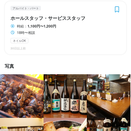
学歴不問
学歴不問
学歴不問
未経験者歓迎
未経験者歓迎
未経験者歓迎
フリーター歓迎
フリーター歓迎
フリーター歓迎
大学生歓迎
大学生歓迎
大学生歓迎
主婦・主夫歓迎
主婦・主夫歓迎
主婦・主夫歓迎
女性活躍中
面接1回
面接1回
即日勤務OK
即日勤務OK
面接1回
即日勤務OK
アルバイト・パート
ホールスタッフ・サービススタッフ
仕事内容
仕事内容
仕事内容
時給：
1,100円〜1,200円
18時〜相談
お酒の提供、皿洗い

お酒の提供、皿洗い

お酒の提供、皿洗い

ネイルOK
料理の盛り付け等
料理の盛り付け等
料理の盛り付け等
30日以上前
写真
店名
店名
店名
炭火焼処 けむり
炭火焼処 けむり
炭火焼処 けむり
勤務地
勤務地
勤務地
佐賀県佐賀市天神2-4-23
佐賀県佐賀市天神2-4-23
佐賀県佐賀市天神2-4-23
連絡先
連絡先
連絡先
0908-623-6969
0908-623-6969
0908-623-6969