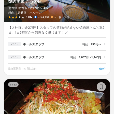
焼肉笑家 こうの店
佐賀県 佐賀市 /
佐賀
駅
504m
焼肉、居酒屋、ホルモン
3.06
～￥4,999
－
100席
【入社祝い金2万円】スタッフの笑顔が絶えない焼肉屋さん＼週2
日、1日3時間から無理なく働けます！／
ホールスタッフ
時給：
995円〜
バイト
ホールスタッフ
時給：
1,057円〜1,440円
バイト
最終更新日：30日以上前
他1件
ホ
1
/
13