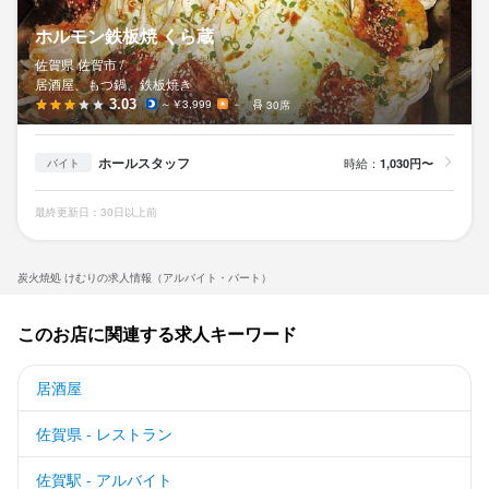
ホルモン鉄板焼 くら蔵
佐賀県 佐賀市 /
居酒屋、もつ鍋、鉄板焼き
3.03
～￥3,999
－
30席
ホールスタッフ
時給：
1,030円〜
バイト
最終更新日：30日以上前
炭火焼処 けむりの求人情報（アルバイト・パート）
このお店に関連する求人キーワード
居酒屋
佐賀県 - レストラン
佐賀駅 - アルバイト