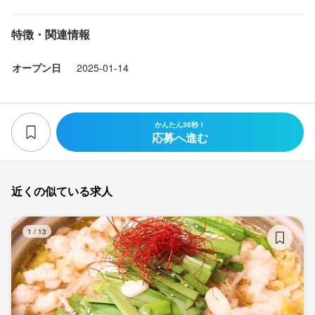
特徴・関連情報
オープン日
2025-01-14
かんたん30秒！
応募へ進む
近くの似ている求人
肉
1
/
13