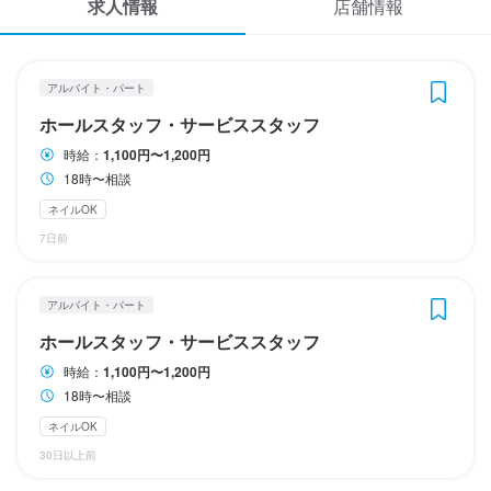
求人情報
店舗情報
ダブルワーク・副業OK
ダブルワーク・副業OK
週2日からOK
週4日以上OK
週1日からOK
週1日からOK
週2日からOK
週2日からOK
週4日以上OK
週4日以上OK
応募履歴
WEB履歴書
休日・休暇
休日・休暇
休日・休暇
アルバイト・パート
スカウト・メルマガ受信設定
日曜日
日曜日
日曜日
ホールスタッフ・サービススタッフ
日曜定休
日曜定休
日曜定休
時給：
1,100円〜1,200円
ヘルプ・お問い合わせフォーム
18時〜相談
ネイルOK
掲載をご検討の店舗様へ
待遇
待遇
待遇
7日前
食べログ求人PRESS
まかない付き

まかない付き

まかない付き

週20時間以内

週20時間以内

週20時間以内

プライバシーポリシー
アルバイト・パート
利用規約
完全日払いです。
完全日払いです。
完全日払いです。
ホールスタッフ・サービススタッフ
まかない・食事補助あり
まかない・食事補助あり
まかない・食事補助あり
制服貸与
制服貸与
制服貸与
車通勤OK
車通勤OK
車通勤OK
バイク通勤OK
バイク通勤OK
バイク通勤OK
髪型自由
髪型自由
髪型自由
企業情報
時給：
1,100円〜1,200円
服装自由
服装自由
服装自由
ひげOK
ひげOK
ひげOK
ネイルOK
ネイルOK
ネイルOK
ピアスOK
ピアスOK
ピアスOK
18時〜相談
ネイルOK
特徴
特徴
特徴
30日以上前