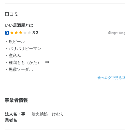
口コミ
いい居酒屋とは
3.3
Night King
・瓶ビール

・パリパリピーマン

・煮込み

・種鶏もも（かた）　中

・黒霧ソーダ

食べログで見る
1人で飲みに行く時、良い居酒屋の条件があります。

・料理が美味しい

・カウンターがある

事業者情報
・テレビがある

この3つが揃うと1人呑みには完璧です。この3条件を満たしたこち
法人名・事
炭火焼処　けむり
らのお店。まずは瓶ビールで喉を潤しながら、煮込みとピーマン
業者名
でやります。煮込みには豆腐を追加しましたが、この豆腐が味し