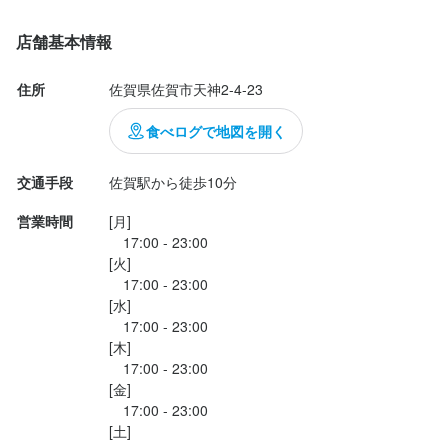
みしみでうまい。

そして、この店一押しの炭焼き。炭の風味とかための肉質がいい
店舗基本情報
つまみになります。中を頼んだのですが、結構な量がありお腹い
っぱいになりました。

住所
佐賀県佐賀市天神2-4-23
ごちそうさまでした。
食べログで地図を開く
交通手段
佐賀駅から徒歩10分
営業時間
[月]

　17:00 - 23:00

[火]

　17:00 - 23:00

[水]

　17:00 - 23:00

[木]

　17:00 - 23:00

[金]

　17:00 - 23:00

[土]
