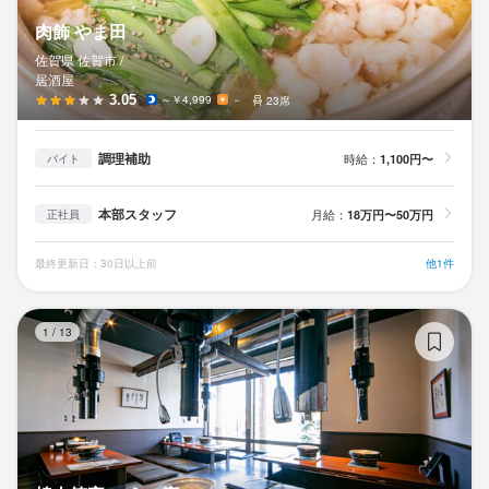
肉飾 やま田
佐賀県 佐賀市 /
居酒屋
3.05
～￥4,999
－
23席
調理補助
時給：
1,100円〜
バイト
本部スタッフ
月給：
18万円〜50万円
正社員
最終更新日：30日以上前
他1件
焼
1
/
13