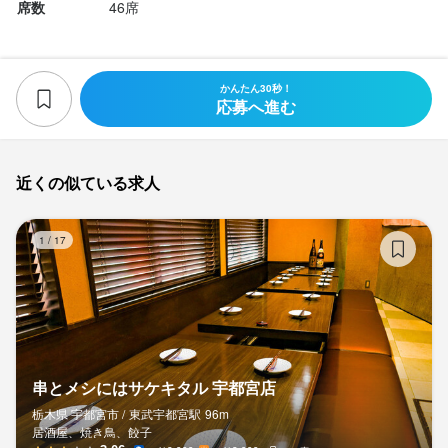
席数
46席
かんたん30秒！
応募へ進む
近くの似ている求人
串
1
/
17
串とメシにはサケキタル 宇都宮店
栃木県 宇都宮市 /
東武宇都宮
駅
96m
居酒屋、焼き鳥、餃子