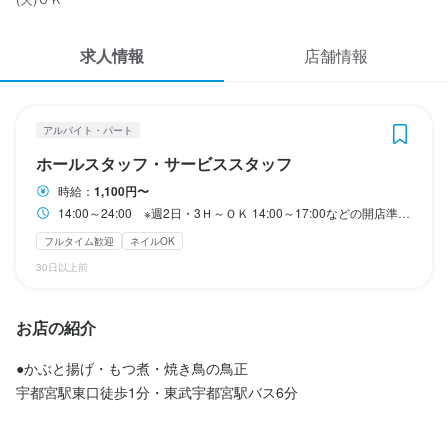
応募履歴
・峰駅・陽東3丁目駅・宇都宮大学陽東キャンパス駅・岡本駅・雀
宮駅などからも便利！
求人情報
WEB履歴書
店舗情報
収入例
＜ガッツリ派のフリーターさんの場合＞

スカウト・メルマガ受信設定
■16:00～24:00まで月25日勤務をすると！

アルバイト・パート
(時給1100円×6H)＋(時給1375円×2H)×25日＝23万3750円！

ヘルプ・お問い合わせフォーム
ホールスタッフ・サービススタッフ
＜学校帰りにバイト中の学生さんの場合＞

時給：
1,100円〜
掲載をご検討の店舗様へ
■18:00～24:00まで月12日勤務をすると！

14:00～24:00 ※週2日・3Ｈ～ＯＫ 14:00～17:00などの開店準備だけもＯＫ
(時給1100円×4H)＋(時給1375円×2H)×12日＝8万5800円！
食べログ求人PRESS
フルタイム歓迎
ネイルOK
プライバシーポリシー
30日以上前
利用規約
勤務時間
お店の紹介
企業情報
14:00～24:00　※週2日・3Ｈ～ＯＫ

14:00～17:00などの開店準備だけもＯＫ
●かぶと揚げ・もつ煮・焼き鳥の鳥正

フルタイム歓迎
宇都宮駅東口徒歩1分・東武宇都宮駅バス6分
