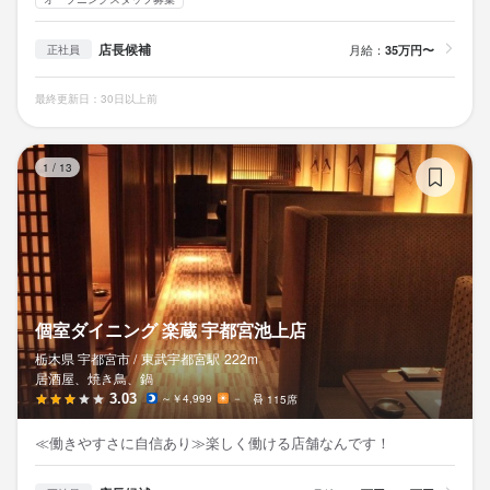
店長候補
月給：
35万円〜
正社員
最終更新日：30日以上前
個
1
/
13
個室ダイニング 楽蔵 宇都宮池上店
栃木県 宇都宮市 /
東武宇都宮
駅
222m
居酒屋、焼き鳥、鍋
3.03
～￥4,999
－
115席
≪働きやすさに自信あり≫楽しく働ける店舗なんです！