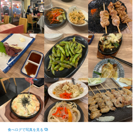
仕事内容
大学生・フリーター・主婦(夫)・高校生まで、幅広い仲間を大募
ホール・キッチンの業務を担当していただきます。
集！

みんなでワイワイ楽しくお店を盛り上げていきましょう！

分からないことは全員フォローするので、未経験の方も安心して
この仕事のおすすめポイント
ご応募下さいね！

チームワークを大切にしているので、

＜リニューアルした綺麗なお店＞

社員・バイトの垣根もなく楽しく学べる・稼げる環境です。
「ネットで見たよ～」

「知り合いから聞いたよ」

「近くのホテルで紹介されました」

などなど常連さんを始め、ご紹介でご来店されるお客様も多数！

●ついつい飲み過ぎちゃうお店

●名物の「かぶと揚げ」がとても美味しかった！

●コスパのいい旨いもん屋さん

●スタッフさんの対応がすごく良い！

などなど嬉しい口コミも多く、こんなお店なら、

きっとみなさんも自信を持ってバイトをして頂けるはず！
食べログで写真を見る