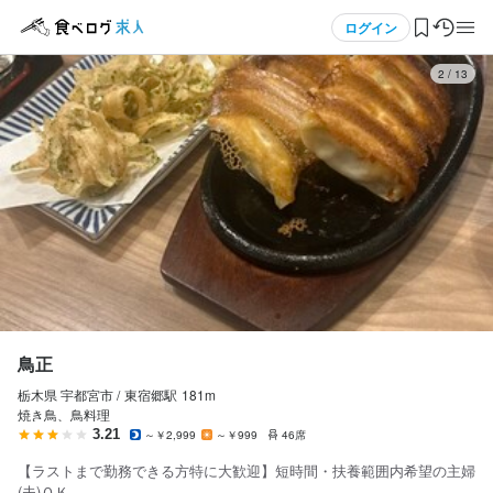
応募画面へ進む
メニュー
ログイン
3
/
13
鳥正
アルバイト・パート
ログイン・無料会員登録
ホールスタッフ・サービススタッフ
ホールスタッフ・サービススタッフ
食べログ求人TOP
時給
1,100円〜
求人検索
交通費支給
扶養内勤務OK
マイページ管理
給与補足
※ラストまで勤務できる方

閲覧履歴
鳥正
■交通費詳細	

栃木県 宇都宮市 /
東宿郷
駅
181m
気になる求人
・交通費支給有無……	あり

焼き鳥、鳥料理
・規定……	規定支給

3.21
～￥2,999
～￥999
46席
検索履歴・保存した条件
・自転車通勤OK！お店の前に駐輪できます。

【ラストまで勤務できる方特に大歓迎】短時間・扶養範囲内希望の主婦
・宇都宮駅の他、東宿郷駅・東武宇都宮駅・駅東公園前駅

(夫)ＯＫ