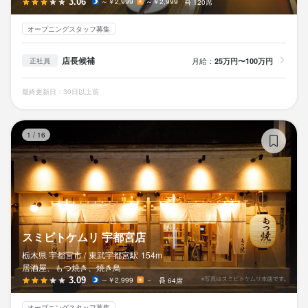
3.06
～￥2,999
～￥2,999
120席
オープニングスタッフ募集
店長候補
月給：
25万円〜100万円
正社員
最終更新日：30日以上前
ス
1
/
16
スミビトケムリ 宇都宮店
栃木県 宇都宮市 /
東武宇都宮
駅
154m
居酒屋、もつ焼き、焼き鳥
3.09
～￥2,999
－
64席
オープニングスタッフ募集