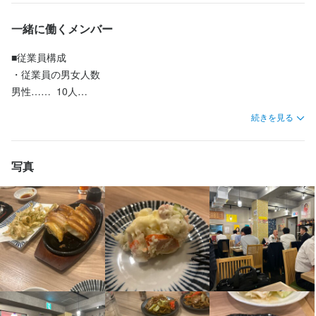
休日・休暇
一緒に働くメンバー
シフトサイクル……	2週間

●シフトの提出は2週間毎。

■従業員構成	

これならプライベートの予定も立てやすいですね。
・従業員の男女人数

男性……	10人

女性……	3人

待遇
続きを見る
昇給随時、制服貸与、食事付、研修有

・従業員の年齢層

交通費規定支給、社員登用有、イベント有
10代……	4人

写真
まかない・食事補助あり
制服貸与
社員登用制度あり
髪型自由
ひげOK
20代……	3人

ネイルOK
ピアスOK
30代……	2人

・従業員の属性

特徴
大学生・短大・専門学校……	4人

未経験者歓迎
フリーター歓迎
大学生歓迎
高校生歓迎
主婦・主夫歓迎
社員（契約・派遣含む）……	2人

駅チカ(徒歩5分以内)
フリーター・アルバイト……	3人

・従業員構成の補足
