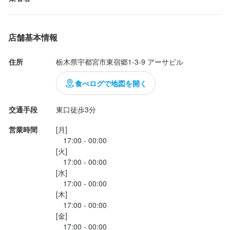
毎回、1人1個をオーダーしてます

もちろん、ディナータイム・14時以降勤務できる方も

大人の男性の拳くらいの大きさのひな鶏の半身の丸揚げです

どんどんご応募下さいね！
周りはカリッと中はジューシーで柔らかく、味付けは塩胡椒とシ
店舗基本情報
ンプル！

半身とは言え手羽先、モモ肉、胸肉の部位が全て味わえるのも魅
住所
栃木県宇都宮市東宿郷1-3-9 アーサビル
選考の流れ
力ですね

宇都宮の裏ソウルフードの１つ！機会があれば是非食べてみてく
食べログで地図を開く
■応募方法	

ださい

面接当日は履歴書(写貼)持参下さい。

【手づくりポテトサラダ（530円）】

交通手段
東口徒歩3分
大きめの器に入ったポテト...
営業時間
[月]

　17:00 - 00:00

[火]

　17:00 - 00:00

[水]

店名
　17:00 - 00:00

鳥正
[木]

　17:00 - 00:00

勤務地
[金]

栃木県宇都宮市東宿郷1-3-9 アーサビル
　17:00 - 00:00
