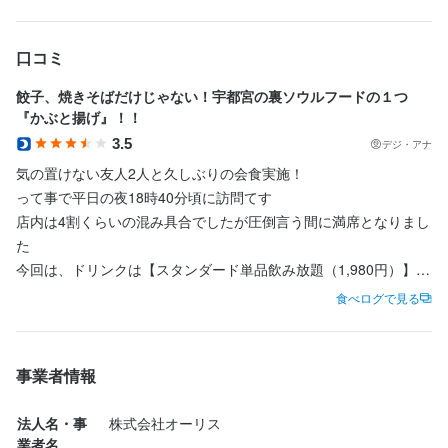
応募資格
歓迎スキル・経験
口コミ
餃子、焼きそばだけじゃない！宇都宮の裏ソウルフードの１つ
＜飲食未経験者も歓迎＞

『かぶと揚げ』！！
　・扶養内・短時間希望の主婦(夫)もＯＫ

　・フリーター→ガッツリ勤務可能!!

3.5
デジ・アナ
　・学生→学校帰りや週末メインで!!
気の置けない友人2人と久しぶりの会食実施！

って事で平日の夜18時40分頃に訪問てす

店内は4割くらいの混み具合でしたが圧倒言う間に満席となりまし
た

求める人物像
今回は、ドリンクは【スタンダード単品飲み放題（1,980円）】を
採用予定人数：6～10名

チョイス！

食べログで見る
後はアラカルトでお願いしました

●ラストまで勤務できる方特に歓迎！

先ずはビールで乾杯〜

・短時間・扶養範囲内希望の主婦(夫)さん

お通しは、ざく切りキャベツです

事業者情報
・ガッツリ派orWワーク派のフリーターさん

シャキシャキした食感で塩ダレも効いていました

・授業がない日に勤務可能な学生さん

【かぶと揚げ（760円×3個）】

法人名・事
株式会社オーリス
※みなさん大歓迎です！

こちらの名物の１つ！

業者名