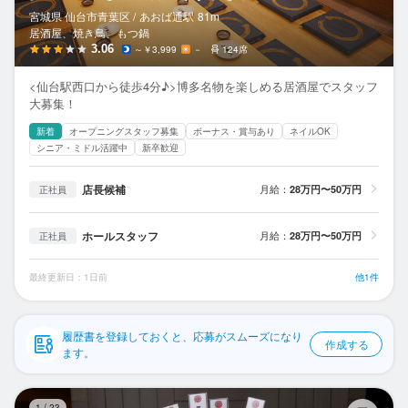
応募履歴
宮城県 仙台市青葉区 /
あおば通
駅
81m
居酒屋、焼き鳥、もつ鍋
WEB履歴書
3.06
～￥3,999
－
124席
<仙台駅西口から徒歩4分♪>博多名物を楽しめる居酒屋でスタッフ
スカウト・メルマガ受信設定
大募集！
新着
オープニングスタッフ募集
ボーナス・賞与あり
ネイルOK
ヘルプ・お問い合わせフォーム
シニア・ミドル活躍中
新卒歓迎
掲載をご検討の店舗様へ
店長候補
月給：
28万円〜50万円
正社員
食べログ求人PRESS
ホールスタッフ
月給：
28万円〜50万円
正社員
プライバシーポリシー
利用規約
最終更新日：1日前
他1件
企業情報
履歴書を登録しておくと、応募がスムーズになり
作成する
ます。
炭
1
/
23