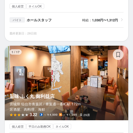
個人経営
ネイルOK
ホールスタッフ
時給：
1,038円〜1,312円
バイト
最終更新日：28日前
旨
1
/
17
旨味 ふく丸 御利益店
宮城県 仙台市青葉区 /
青葉通一番町
駅
172m
居酒屋、肉料理、海鮮
3.22
～￥4,999
～￥1,999
29席
個人経営
平日のみ勤務OK
ネイルOK