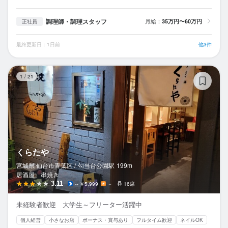
調理師・調理スタッフ
月給：
35万円〜60万円
正社員
最終更新日：1日前
他3件
く
1
/
21
くらたや
宮城県 仙台市青葉区 /
勾当台公園
駅
199m
居酒屋、串焼き
3.11
～￥5,999
－
16席
未経験者歓迎 大学生～フリーター活躍中
個人経営
小さなお店
ボーナス・賞与あり
フルタイム歓迎
ネイルOK