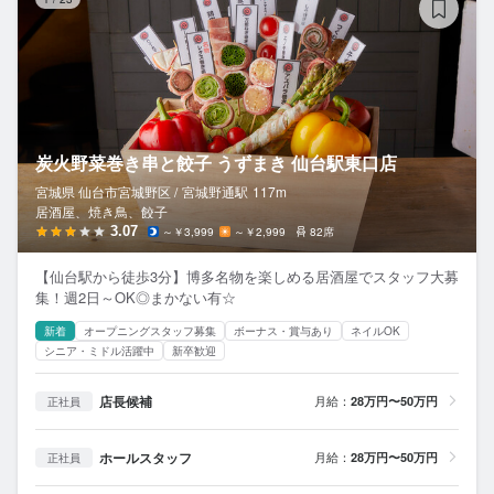
炭火野菜巻き串と餃子 うずまき 仙台駅東口店
宮城県 仙台市宮城野区 /
宮城野通
駅
117m
居酒屋、焼き鳥、餃子
3.07
～￥3,999
～￥2,999
82席
【仙台駅から徒歩3分】博多名物を楽しめる居酒屋でスタッフ大募
集！週2日～OK◎まかない有☆
新着
オープニングスタッフ募集
ボーナス・賞与あり
ネイルOK
シニア・ミドル活躍中
新卒歓迎
店長候補
月給：
28万円〜50万円
正社員
ホールスタッフ
月給：
28万円〜50万円
正社員