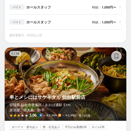
ホールスタッフ
時給：
1,050円〜
バイト
ホールスタッフ
時給：
1,050円〜
バイト
最終更新日：30日以上前
串
1
/
16
串とメシにはサケキタル 仙台駅前店
宮城県 仙台市青葉区 /
あおば通
駅
51m
居酒屋、焼き鳥、餃子
3.06
～￥2,999
～￥2,999
120席
ボーナス・賞与あり
寮・社宅あり
平日のみ勤務OK
ネイルOK