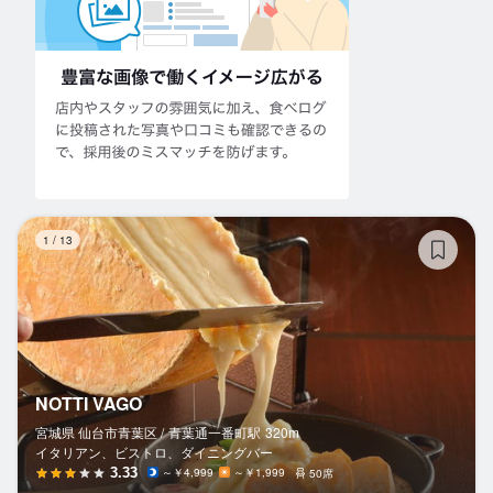
NO
1
/
13
NOTTI VAGO
宮城県 仙台市青葉区 /
青葉通一番町
駅
320m
イタリアン、ビストロ、ダイニングバー
3.33
～￥4,999
～￥1,999
50席