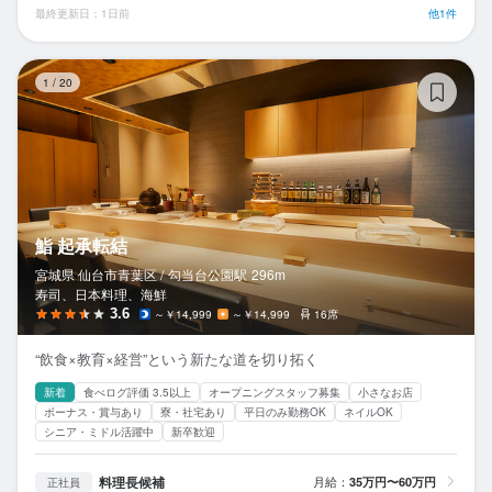
最終更新日：1日前
他1件
鮨
1
/
20
鮨 起承転結
宮城県 仙台市青葉区 /
勾当台公園
駅
296m
寿司、日本料理、海鮮
3.6
～￥14,999
～￥14,999
16席
“飲食×教育×経営”という新たな道を切り拓く
新着
食べログ評価 3.5以上
オープニングスタッフ募集
小さなお店
ボーナス・賞与あり
寮・社宅あり
平日のみ勤務OK
ネイルOK
シニア・ミドル活躍中
新卒歓迎
料理長候補
月給：
35万円〜60万円
正社員