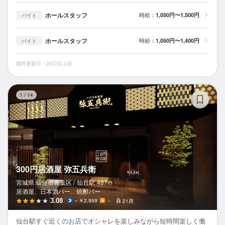
ホールスタッフ
時給：
1,050円〜1,500円
バイト
ホールスタッフ
時給：
1,050円〜1,400円
バイト
最終更新日：30日以上前
3
1
/
14
300円居酒屋 弥五兵衛
宮城県 仙台市青葉区 /
仙台
駅
487m
居酒屋、日本酒バー、焼酎バー
3.08
～￥2,999
－
21席
仙台駅すぐ近くのお店でオシャレを楽しみながら短時間楽しく働