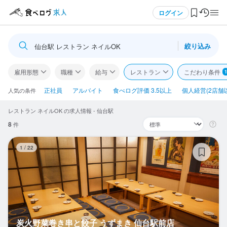
メニュー
ログイン
絞り込み
仙台駅 レストラン ネイルOK
ログイン・無料会員登録
雇用形態
職種
給与
レストラン
こだわり条件
1
食べログ求人TOP
正社員
アルバイト
食べログ評価 3.5以上
個人経営(2店舗
人気の条件
レストラン ネイルOK の求人情報 - 仙台駅
求人検索
8
件
マイページ管理
炭
1
/
22
閲覧履歴
気になる求人
検索履歴・保存した条件
炭火野菜巻き串と餃子 うずまき 仙台駅前店