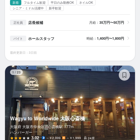
新着
フルタイム歓迎
平日のみ勤務OK
ネイルOK
シニア・ミドル活躍中
新卒歓迎
店長候補
月給：
35万円〜50万円
正社員
ホールスタッフ
時給：
1,400円〜1,800円
バイト
最終更新日：3日前
Wa
1
/
23
Wagyu to Worldwide 大阪心斎橋
大阪府 大阪市中央区 /
心斎橋
駅
177m
ハンバーガー
3.02
～￥2,999
～￥1,999
24席