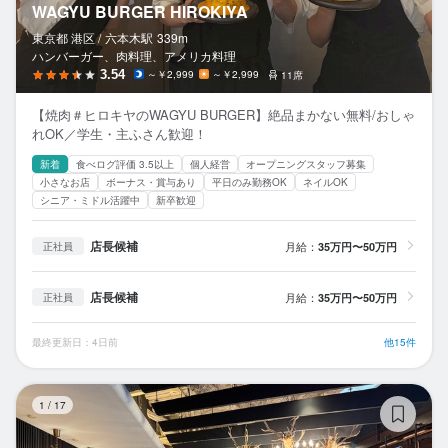
WAGYU BURGER HIROKIYA
東京都 港区 /
六本木
駅
339m
ハンバーガー、肉料理、アメリカ料理
3.54
～￥2,999
～￥2,999
11席
【焼肉＃ヒロキヤのWAGYU BURGER】絶品まかない無料/おしゃ
れOK／学生・主ふさん歓迎！
新着
食べログ評価 3.5以上
個人経営
オープニングスタッフ募集
小さなお店
ボーナス・賞与あり
平日のみ勤務OK
ネイルOK
シニア・ミドル活躍中
新卒歓迎
店長候補
月給：
35万円〜50万円
正社員
店長候補
月給：
35万円〜50万円
正社員
最終更新日：4日前
他15件
デ
1
/
17