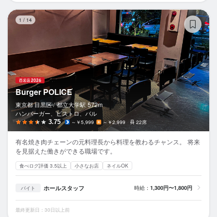
Bu
1
/
14
Burger POLICE
東京都 目黒区 /
都立大学
駅
572m
ハンバーガー、ビストロ、バル
3.75
～￥5,999
～￥2,999
22席
有名焼き肉チェーンの元料理長から料理を教わるチャンス。 将来
を見据えた働きができる職場です。
食べログ評価 3.5以上
小さなお店
ネイルOK
ホールスタッフ
時給：
1,300円〜1,800円
バイト
最終更新日：30日以上前