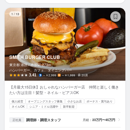
SM
1
/
13
SMITH BURGER CLUB
東京都 港区 /
赤坂
駅
273m
ハンバーガー、カフェ、ダイニングバー
3.41
～￥2,999
～￥1,999
20席
【月最大15日休】おしゃれなハンバーガー店 仲間と楽しく働き
たい方は注目！髪型・ネイル・ピアスOK
個人経営
オープニングスタッフ募集
小さなお店
ボーナス・賞与あり
ネイルOK
シニア・ミドル活躍中
新卒歓迎
調理師・調理スタッフ
月給：
23万円〜45万円
正社員