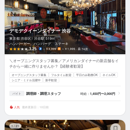
デモデクイーンダイナー 渋谷
東京都 渋谷区 /
渋谷
駅
519m
ハンバーガー、ハンバーグ、ステーキ
3.25
～￥4,999
～￥1,999
74席
＼オープニングスタッフ募集／アメリカンダイナーの新店舗をイ
チから一緒に作りませんか？【経験者歓迎】
オープニングスタッフ募集
フルタイム歓迎
平日のみ勤務OK
ネイルOK
シニア・ミドル活躍中
新卒歓迎
調理師・調理スタッフ
時給：
1,450円〜2,000円
バイト
人気
最終更新日：10日前
Wa
1
/
21