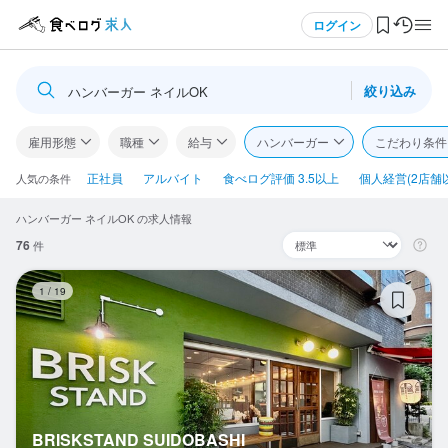
メニュー
ログイン
絞り込み
ハンバーガー ネイルOK
ログイン・無料会員登録
雇用形態
職種
給与
ハンバーガー
こだわり条件
食べログ求人TOP
正社員
アルバイト
食べログ評価 3.5以上
個人経営(2店舗
人気の条件
ハンバーガー ネイルOK の求人情報
求人検索
76
件
マイページ管理
BR
1
/
19
閲覧履歴
気になる求人
検索履歴・保存した条件
BRISKSTAND SUIDOBASHI