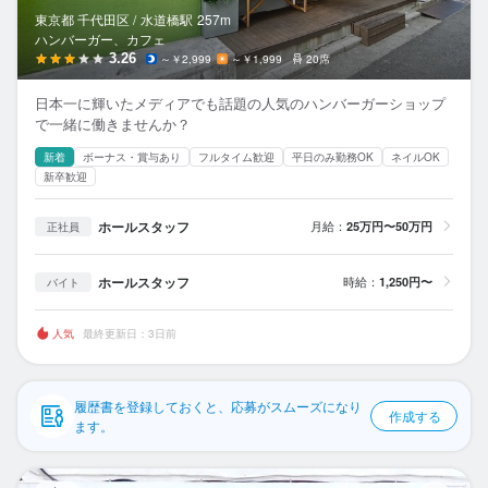
応募履歴
東京都 千代田区 /
水道橋
駅
257m
ハンバーガー、カフェ
WEB履歴書
3.26
～￥2,999
～￥1,999
20席
日本一に輝いたメディアでも話題の人気のハンバーガーショップ
スカウト・メルマガ受信設定
で一緒に働きませんか？
新着
ボーナス・賞与あり
フルタイム歓迎
平日のみ勤務OK
ネイルOK
ヘルプ・お問い合わせフォーム
新卒歓迎
掲載をご検討の店舗様へ
ホールスタッフ
月給：
25万円〜50万円
正社員
食べログ求人PRESS
ホールスタッフ
時給：
1,250円〜
バイト
プライバシーポリシー
利用規約
人気
最終更新日：3日前
企業情報
履歴書を登録しておくと、応募がスムーズになり
作成する
ます。
Bu