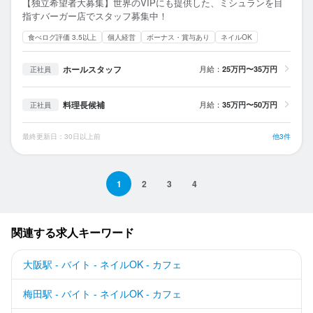
【独立希望者大募集】世界のVIPにも提供した、ミシュランを目
指すバーガー店でスタッフ募集中！
食べログ評価 3.5以上
個人経営
ボーナス・賞与あり
ネイルOK
ホールスタッフ
月給：
25万円〜35万円
正社員
料理長候補
月給：
35万円〜50万円
正社員
最終更新日：30日以上前
他3件
1
2
3
4
関連する求人キーワード
大阪駅 - バイト - ネイルOK - カフェ
梅田駅 - バイト - ネイルOK - カフェ