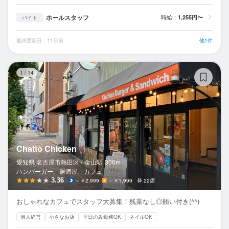
ホールスタッフ
時給：
1,255円〜
バイト
最終更新日：11日前
他1件
Ch
1
/
14
Chatto Chicken
愛知県 名古屋市熱田区 /
金山
駅
306m
ハンバーガー、居酒屋、カフェ
3.36
～￥2,999
～￥1,999
22席
おしゃれなカフェでスタッフ大募集！残業なし◎賄い付き(^^)
個人経営
小さなお店
平日のみ勤務OK
ネイルOK