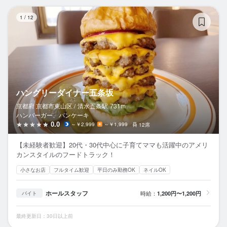
ハ
1
/
12
ハングリーダイナー五条坂
京都府 京都市東山区 /
清水五条
駅
731m
ハンバーガー、パンケーキ
0.0
～￥2,999
～￥1,999
12席
【未経験者歓迎】20代・30代中心に子育てママも活躍中のアメリ
カンスタイルのフードトラック！
小さなお店
フルタイム歓迎
平日のみ勤務OK
ネイルOK
ホールスタッフ
時給：
1,200円〜1,200円
バイト
最終更新日：30日以上前