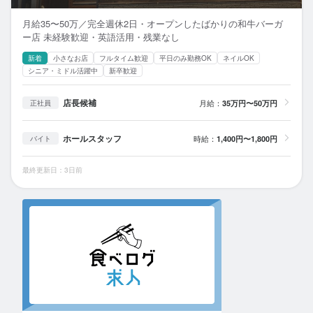
月給35〜50万／完全週休2日・オープンしたばかりの和牛バーガ
ー店 未経験歓迎・英語活用・残業なし
新着
小さなお店
フルタイム歓迎
平日のみ勤務OK
ネイルOK
シニア・ミドル活躍中
新卒歓迎
店長候補
月給：
35万円〜50万円
正社員
ホールスタッフ
時給：
1,400円〜1,800円
バイト
最終更新日：3日前