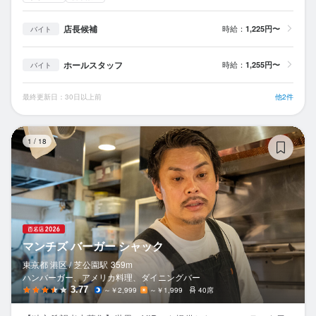
店長候補
時給：
1,225円〜
バイト
ホールスタッフ
時給：
1,255円〜
バイト
最終更新日：30日以上前
他2件
マ
1
/
18
マンチズ バーガー シャック
東京都 港区 /
芝公園
駅
359m
ハンバーガー、アメリカ料理、ダイニングバー
3.77
～￥2,999
～￥1,999
40席