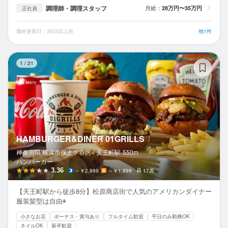
調理師・調理スタッフ
月給：
28万円〜35万円
正社員
最終更新日：30日以上前
他1件
HA
1
/
21
HAMBURGER&DINER 01GRILLS
神奈川県 横浜市保土ケ谷区 /
天王町
駅
550m
ハンバーガー
3.36
～￥2,999
～￥1,999
17席
【天王町駅から徒歩8分】松原商店街で人気のアメリカンダイナー
服装髪型は自由◉
小さなお店
ボーナス・賞与あり
フルタイム歓迎
平日のみ勤務OK
ネイルOK
新卒歓迎