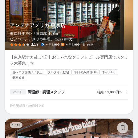
アンテナアメリカ 東京店
東京都 中央区 /
東京
駅
158m
ビアバー、アメリカ料理、ハンバーガー
3.57
～￥1,999
～￥1,999
46席
【東京駅ナカ徒歩1分】おしゃれなクラフトビール専門店でスタッ
フ大募集！☆
食べログ評価 3.5以上
フルタイム歓迎
平日のみ勤務OK
ネイルOK
新卒歓迎
調理師・調理スタッフ
時給：
1,300円〜
バイト
最終更新日：30日以上前
ア
1
/
17