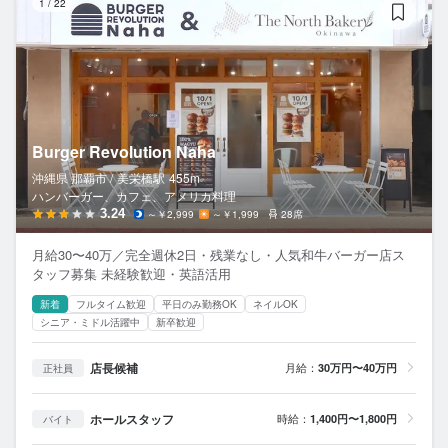
1
/
22
Burger Revolution Naha
沖縄県 那覇市 /
美栄橋
駅
455m
ハンバーガー、カフェ、アメリカ料理
3.24
～￥2,999
～￥1,999
28席
月給30〜40万／完全週休2日・残業なし・人気和牛バーガー店ス
タッフ募集 未経験歓迎・英語活用
新着
フルタイム歓迎
平日のみ勤務OK
ネイルOK
シニア・ミドル活躍中
新卒歓迎
店長候補
月給：
30万円〜40万円
正社員
ホールスタッフ
時給：
1,400円〜1,800円
バイト