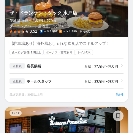
ザ・ドランケン・ダック 水戸店
茨城県 水戸市 /
水戸
駅
779m
ダイニングバー、居酒屋、ハンバーガー
3.51
～￥3,999
～￥1,999
60席
【駐車場あり】海外風おしゃれな飲食店でスキルアップ！
食べログ評価 3.5以上
ボーナス・賞与あり
ネイルOK
店長候補
月給：
27万円〜39万円
正社員
ホールスタッフ
月給：
23万円〜39万円
正社員
最終更新日：30日以上前
他1件
ア
1
/
17