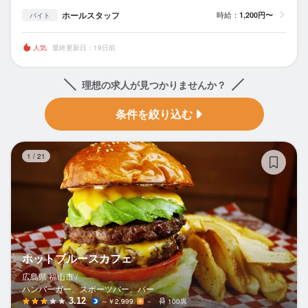
ホールスタッフ
時給：
1,200円〜
バイト
人気
最終更新日：19日前
理想の求人が見つかりませんか？
条件を絞り込む
ホ
1
/
21
ホットブルースカフェ
広島県 福山市 /
ハンバーガー、スポーツバー、バー
3.12
～￥2,999
－
100席