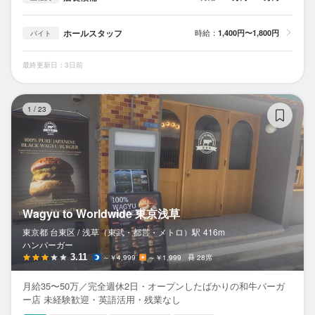
ホールスタッフ
時給：
1,400円〜1,800円
バイト
最終更新日：3日前
Wa
1
/
23
Wagyu to Worldwide 東京浅草
東京都 台東区 /
浅草（東武・都営・メトロ）
駅
416m
ハンバーガー
3.11
～￥4,999
～￥1,999
28席
月給35〜50万／完全週休2日・オープンしたばかりの和牛バーガ
ー店 未経験歓迎・英語活用・残業なし