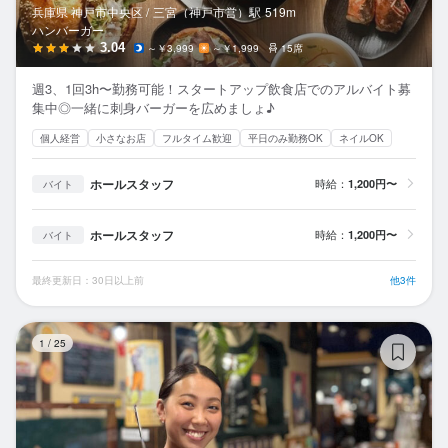
兵庫県 神戸市中央区 /
三宮（神戸市営）
駅
519m
ハンバーガー
3.04
～￥3,999
～￥1,999
15席
週3、1回3h〜勤務可能！スタートアップ飲食店でのアルバイト募
集中◎一緒に刺身バーガーを広めましょ♪
個人経営
小さなお店
フルタイム歓迎
平日のみ勤務OK
ネイルOK
ホールスタッフ
時給：
1,200円〜
バイト
ホールスタッフ
時給：
1,200円〜
バイト
最終更新日：30日以上前
他3件
ザ
1
/
25