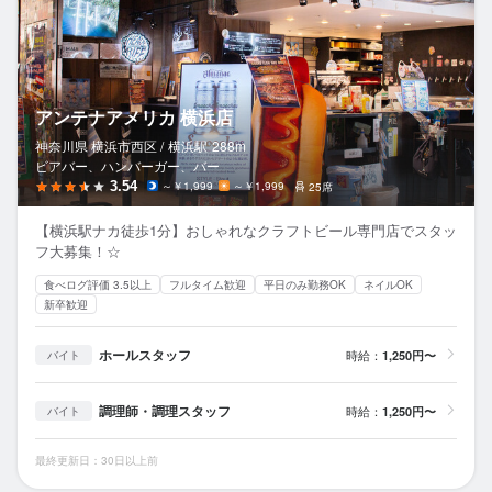
アンテナアメリカ 横浜店
神奈川県 横浜市西区 /
横浜
駅
288m
ビアバー、ハンバーガー、バー
3.54
～￥1,999
～￥1,999
25席
【横浜駅ナカ徒歩1分】おしゃれなクラフトビール専門店でスタッ
フ大募集！☆
食べログ評価 3.5以上
フルタイム歓迎
平日のみ勤務OK
ネイルOK
新卒歓迎
ホールスタッフ
時給：
1,250円〜
バイト
調理師・調理スタッフ
時給：
1,250円〜
バイト
最終更新日：30日以上前