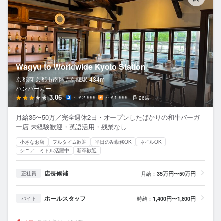
Wagyu to Worldwide Kyoto Station
京都府 京都市南区 /
京都
駅
434m
ハンバーガー
3.06
～￥2,999
～￥1,999
26席
月給35〜50万／完全週休2日・オープンしたばかりの和牛バーガ
ー店 未経験歓迎・英語活用・残業なし
小さなお店
フルタイム歓迎
平日のみ勤務OK
ネイルOK
シニア・ミドル活躍中
新卒歓迎
店長候補
月給：
35万円〜50万円
正社員
ホールスタッフ
時給：
1,400円〜1,800円
バイト