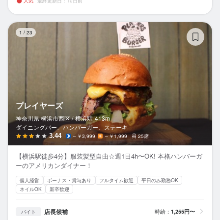
人気
最終更新日：10日前
プ
1
/
23
プレイヤーズ
神奈川県 横浜市西区 /
横浜
駅
413m
ダイニングバー、ハンバーガー、ステーキ
3.44
～￥3,999
～￥1,999
25席
【横浜駅徒歩4分】服装髪型自由☆週1日4h〜OK! 本格ハンバーガ
ーのアメリカンダイナー！
個人経営
ボーナス・賞与あり
フルタイム歓迎
平日のみ勤務OK
ネイルOK
新卒歓迎
店長候補
時給：
1,255円〜
バイト