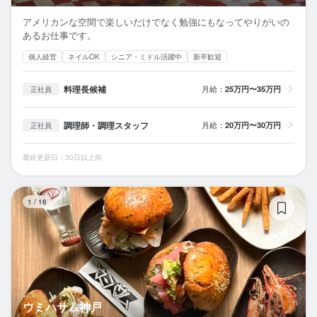
アメリカンな空間で楽しいだけでなく勉強にもなってやりがいの
あるお仕事です。
個人経営
ネイルOK
シニア・ミドル活躍中
新卒歓迎
料理長候補
月給：
25万円〜35万円
正社員
調理師・調理スタッフ
月給：
20万円〜30万円
正社員
最終更新日：30日以上前
ウ
1
/
16
ウミハサム神戸