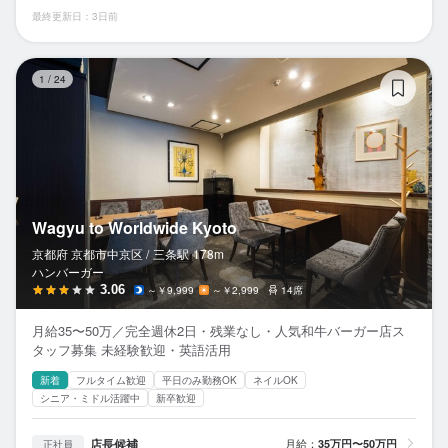
最終更新日：3日前
Wa
1
/
24
Wagyu to Worldwide Kyoto
京都府 京都市中京区 /
三条
駅
178m
ハンバーガー
3.06
～￥9,999
～￥2,999
14席
月給35〜50万／完全週休2日・残業なし・人気和牛バーガー店ス
タッフ募集 未経験歓迎・英語活用
新着
フルタイム歓迎
平日のみ勤務OK
ネイルOK
シニア・ミドル活躍中
新卒歓迎
店長候補
月給：
35万円〜50万円
正社員