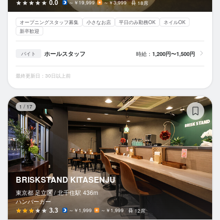
0.0
～￥19,999
～￥3,999
18席
オープニングスタッフ募集
小さなお店
平日のみ勤務OK
ネイルOK
新卒歓迎
ホールスタッフ
時給：
1,200円〜1,500円
バイト
最終更新日：30日以上前
BR
1
/
17
BRISKSTAND KITASENJU
東京都 足立区 /
北千住
駅
436m
ハンバーガー
3.3
～￥1,999
～￥1,999
12席