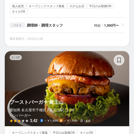
個人経営
オープニングスタッフ募集
小さなお店
平日のみ勤務OK
ネイルOK
調理師・調理スタッフ
時給：
1,300円〜
バイト
最終更新日：30日以上前
ブ
1
/
17
ブーストバーガー 覚王山
愛知県 名古屋市千種区 /
覚王山
駅
111m
ハンバーガー
3.42
～￥1,999
～￥1,999
18席
オープニングスタッフ募集
平日のみ勤務OK
ネイルOK