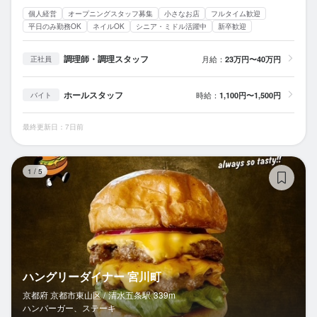
個人経営
オープニングスタッフ募集
小さなお店
フルタイム歓迎
平日のみ勤務OK
ネイルOK
シニア・ミドル活躍中
新卒歓迎
調理師・調理スタッフ
月給：
23万円〜40万円
正社員
ホールスタッフ
時給：
1,100円〜1,500円
バイト
最終更新日：7日前
ハ
1
/
5
ハングリーダイナー 宮川町
京都府 京都市東山区 /
清水五条
駅
339m
ハンバーガー、ステーキ