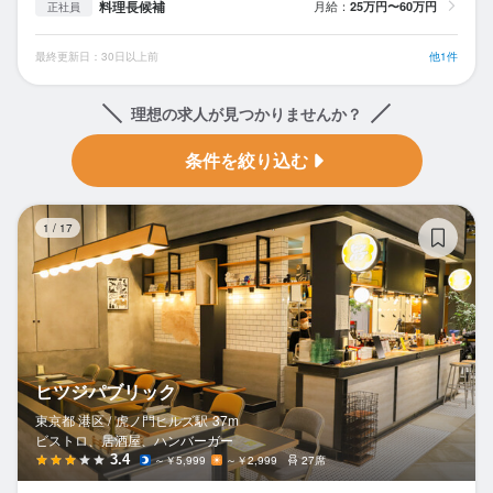
料理長候補
月給：
25万円〜60万円
正社員
最終更新日：30日以上前
他1件
理想の求人が見つかりませんか？
条件を絞り込む
ヒ
1
/
17
ヒツジパブリック
東京都 港区 /
虎ノ門ヒルズ
駅
37m
ビストロ、居酒屋、ハンバーガー
3.4
～￥5,999
～￥2,999
27席