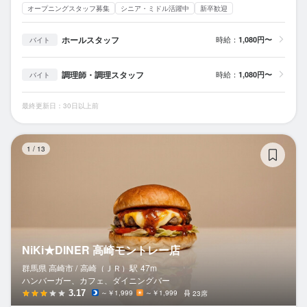
オープニングスタッフ募集
シニア・ミドル活躍中
新卒歓迎
ホールスタッフ
時給：
1,080円〜
バイト
調理師・調理スタッフ
時給：
1,080円〜
バイト
最終更新日：30日以上前
N
1
/
13
NiKi★DINER 高崎モントレー店
群馬県 高崎市 /
高崎（ＪＲ）
駅
47m
ハンバーガー、カフェ、ダイニングバー
3.17
～￥1,999
～￥1,999
23席