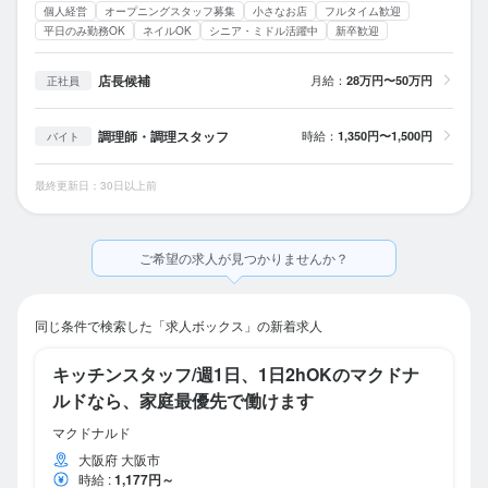
個人経営
オープニングスタッフ募集
小さなお店
フルタイム歓迎
平日のみ勤務OK
ネイルOK
シニア・ミドル活躍中
新卒歓迎
店長候補
月給：
28万円〜50万円
正社員
調理師・調理スタッフ
時給：
1,350円〜1,500円
バイト
最終更新日：30日以上前
ご希望の求人が見つかりませんか？
同じ条件で検索した「求人ボックス」の新着求人
キッチンスタッフ/週1日、1日2hOKのマクドナ
ルドなら、家庭最優先で働けます
マクドナルド
大阪府 大阪市
時給
:
1,177円～