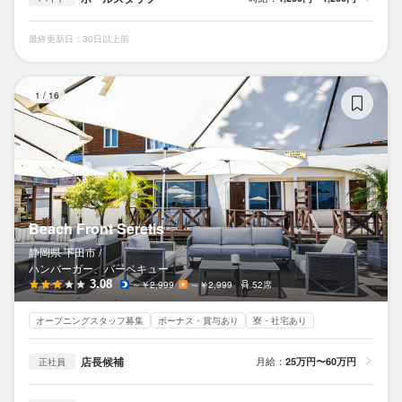
最終更新日：30日以上前
Be
1
/
16
Beach Front Seretis
静岡県 下田市 /
ハンバーガー、バーベキュー
3.08
～￥2,999
～￥2,999
52席
オープニングスタッフ募集
ボーナス・賞与あり
寮・社宅あり
店長候補
月給：
25万円〜60万円
正社員