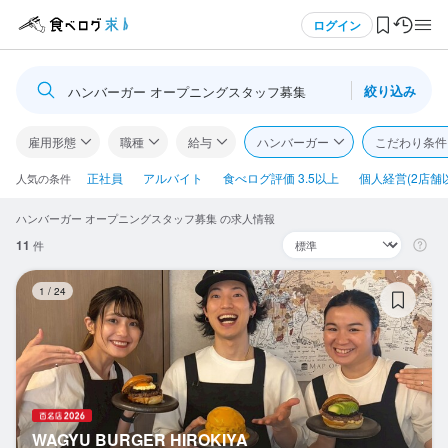
メニュー
ログイン
絞り込み
ハンバーガー オープニングスタッフ募集
ログイン・無料会員登録
雇用形態
職種
給与
ハンバーガー
こだわり条件
食べログ求人TOP
正社員
アルバイト
食べログ評価 3.5以上
個人経営(2店舗
人気の条件
ハンバーガー オープニングスタッフ募集 の求人情報
求人検索
11
件
マイページ管理
WA
1
/
24
閲覧履歴
気になる求人
検索履歴・保存した条件
WAGYU BURGER HIROKIYA