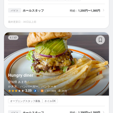
ホールスタッフ
時給：
1,250円〜1,385円
バイト
最終更新日：30日以上前
Hu
1
/
17
Hungry diner
愛知県 あま市 /
かき氷、ハンバーガー、パンケーキ
3.09
－
～￥1,999
24席
オープニングスタッフ募集
ネイルOK
ホールスタッフ
時給：
1,200円〜1,200円
バイト