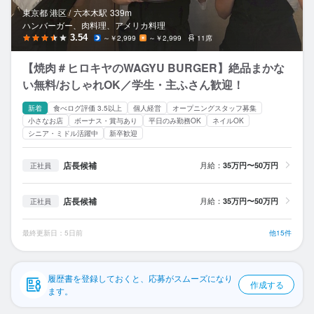
応募履歴
東京都 港区 /
六本木
駅
339m
ハンバーガー、肉料理、アメリカ料理
WEB履歴書
3.54
～￥2,999
～￥2,999
11席
【焼肉＃ヒロキヤのWAGYU BURGER】絶品まかな
スカウト・メルマガ受信設定
い無料/おしゃれOK／学生・主ふさん歓迎！
ヘルプ・お問い合わせフォーム
新着
食べログ評価 3.5以上
個人経営
オープニングスタッフ募集
小さなお店
ボーナス・賞与あり
平日のみ勤務OK
ネイルOK
シニア・ミドル活躍中
新卒歓迎
掲載をご検討の店舗様へ
食べログ求人PRESS
店長候補
月給：
35万円〜50万円
正社員
プライバシーポリシー
店長候補
月給：
35万円〜50万円
正社員
利用規約
企業情報
最終更新日：5日前
他15件
履歴書を登録しておくと、応募がスムーズになり
作成する
ます。