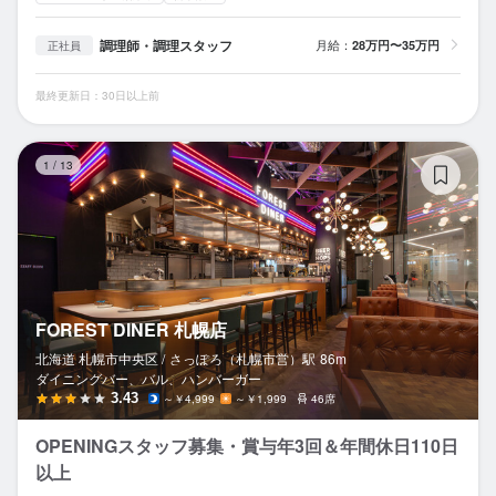
調理師・調理スタッフ
月給：
28万円〜35万円
正社員
最終更新日：30日以上前
FO
1
/
13
FOREST DINER 札幌店
北海道 札幌市中央区 /
さっぽろ（札幌市営）
駅
86m
ダイニングバー、バル、ハンバーガー
3.43
～￥4,999
～￥1,999
46席
OPENINGスタッフ募集・賞与年3回＆年間休日110日
以上