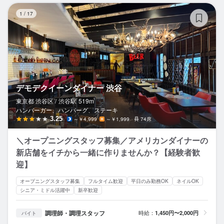
デ
1
/
17
デモデクイーンダイナー 渋谷
東京都 渋谷区 /
渋谷
駅
519m
ハンバーガー、ハンバーグ、ステーキ
3.25
～￥4,999
～￥1,999
74席
＼オープニングスタッフ募集／アメリカンダイナーの
新店舗をイチから一緒に作りませんか？【経験者歓
迎】
オープニングスタッフ募集
フルタイム歓迎
平日のみ勤務OK
ネイルOK
シニア・ミドル活躍中
新卒歓迎
調理師・調理スタッフ
時給：
1,450円〜2,000円
バイト