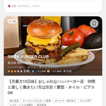
人気
最終更新日：12日前
SM
1
/
13
SMITH BURGER CLUB
東京都 港区 /
赤坂
駅
273m
ハンバーガー、カフェ、ダイニングバー
3.41
～￥2,999
～￥1,999
20席
【月最大15日休】おしゃれなハンバーガー店 仲間
と楽しく働きたい方は注目！髪型・ネイル・ピアス
OK
個人経営
オープニングスタッフ募集
ボーナス・賞与あり
ネイルOK
シニア・ミドル活躍中
新卒歓迎