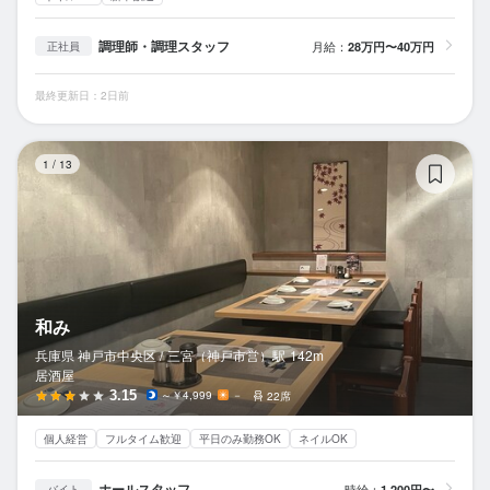
調理師・調理スタッフ
月給：
28万円〜40万円
正社員
最終更新日：2日前
和
1
/
13
和み
兵庫県 神戸市中央区 /
三宮（神戸市営）
駅
142m
居酒屋
3.15
～￥4,999
－
22席
個人経営
フルタイム歓迎
平日のみ勤務OK
ネイルOK
ホールスタッフ
時給：
1,200円〜
バイト