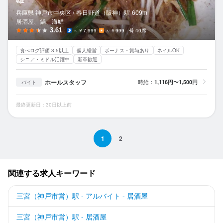
兵庫県 神戸市中央区 /
春日野道（阪神）
駅
609m
居酒屋、鍋、海鮮
3.61
～￥7,999
～￥999
40席
食べログ評価 3.5以上
個人経営
ボーナス・賞与あり
ネイルOK
シニア・ミドル活躍中
新卒歓迎
ホールスタッフ
時給：
1,116円〜1,500円
バイト
最終更新日：30日以上前
1
2
関連する求人キーワード
三宮（神戸市営）駅 - アルバイト - 居酒屋
三宮（神戸市営）駅 - 居酒屋