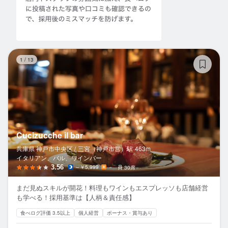
Cu
1
/
13
Cucizucche il bar
兵庫県 神戸市中央区 /
三宮（神戸市営）
駅
463m
イタリアン、バル、ワインバー
3.56
～￥5,999
－
30席
まだ見ぬスキルが開花！料理もワインもエスプレッソも店舗経営
も学べる！採用基準は【人柄＆責任感】
食べログ評価 3.5以上
個人経営
ボーナス・賞与あり