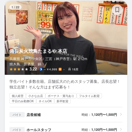
備
1
/
22
備長炭火焼鳥たまるや 本店
兵庫県 神戸市中央区 /
三宮（神戸市営）
駅
212m
焼き鳥、居酒屋、鍋
3.22
～￥4,999
－
18席
学生バイト多数在籍。店舗拡大のためスタッフ募集。店長志望！
独立志望！そんな方はまず応募を！
個人経営
小さなお店
ボーナス・賞与あり
フルタイム歓迎
平日のみ勤務OK
ネイルOK
新卒歓迎
店長候補
時給：
1,120円〜1,500円
バイト
ホールスタッフ
時給：
1,120円〜1,500円
バイト