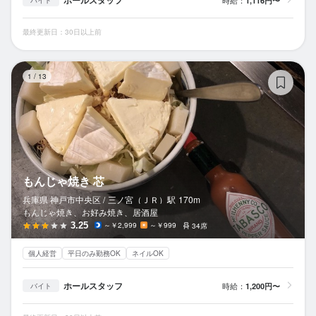
ホールスタッフ
1,116円〜
バイト
最終更新日：30日以上前
も
1
/
13
もんじゃ焼き 芯
兵庫県 神戸市中央区 /
三ノ宮（ＪＲ）
駅
170m
もんじゃ焼き、お好み焼き、居酒屋
3.25
～￥2,999
～￥999
34席
個人経営
平日のみ勤務OK
ネイルOK
ホールスタッフ
時給：
1,200円〜
バイト