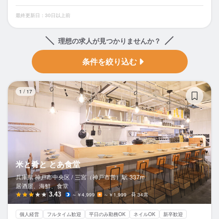
最終更新日：30日以上前
理想の求人が見つかりませんか？
条件を絞り込む
米
1
/
17
米と肴と とあ食堂
兵庫県 神戸市中央区 /
三宮（神戸市営）
駅
337m
居酒屋、海鮮、食堂
3.43
～￥4,999
～￥1,999
34席
個人経営
フルタイム歓迎
平日のみ勤務OK
ネイルOK
新卒歓迎