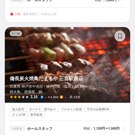
人気
最終更新日：30日以上前
備
1
/
16
備長炭火焼鳥たまるや 三宮駅前店
兵庫県 神戸市中央区 /
神戸三宮（阪急）
駅
84m
焼き鳥、居酒屋、鍋
3.16
～￥4,999
－
33席
個人経営
ボーナス・賞与あり
フルタイム歓迎
平日のみ勤務OK
ネイルOK
新卒歓迎
ホールスタッフ
時給：
1,120円〜1,500円
バイト