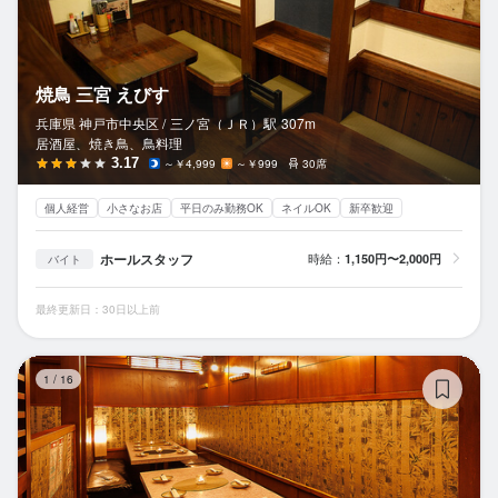
焼鳥 三宮 えびす
兵庫県 神戸市中央区 /
三ノ宮（ＪＲ）
駅
307m
居酒屋、焼き鳥、鳥料理
3.17
～￥4,999
～￥999
30席
個人経営
小さなお店
平日のみ勤務OK
ネイルOK
新卒歓迎
ホールスタッフ
時給：
1,150円〜2,000円
バイト
最終更新日：30日以上前
食
1
/
16