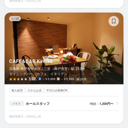
最終更新日：30日以上前
CA
1
/
17
CAFE&BAR Kinoko
兵庫県 神戸市中央区 /
三宮（神戸市営）
駅
213m
ダイニングバー、カフェ、イタリアン
3.07
～￥3,999
～￥2,999
20席
個人経営
小さなお店
平日のみ勤務OK
ホールスタッフ
時給：
1,200円〜
バイト
最終更新日：30日以上前