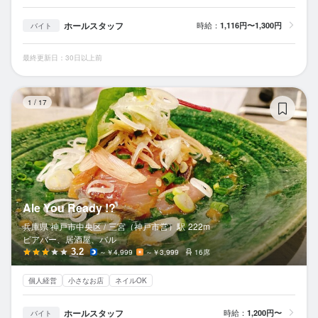
ホールスタッフ
時給：
1,116円〜1,300円
バイト
最終更新日：30日以上前
Al
1
/
17
Ale You Ready !?
兵庫県 神戸市中央区 /
三宮（神戸市営）
駅
222m
ビアバー、居酒屋、バル
3.2
～￥4,999
～￥3,999
16席
個人経営
小さなお店
ネイルOK
ホールスタッフ
時給：
1,200円〜
バイト