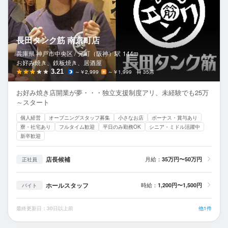
長田タンク筋 南京町店
兵庫県 神戸市中央区 /
元町（阪神）
駅
144m
お好み焼き、鉄板焼き、居酒屋
3.21
～￥2,999
～￥1,999
35席
お好み焼き店開業が夢・・・独立支援制度アリ、未経験でも25万
～スタート
個人経営
オープニングスタッフ募集
小さなお店
ボーナス・賞与あり
寮・社宅あり
フルタイム歓迎
平日のみ勤務OK
シニア・ミドル活躍中
新卒歓迎
店長候補
月給：
35万円〜50万円
正社員
ホールスタッフ
時給：
1,200円〜1,500円
バイト
最終更新日：30日以上前
他1件