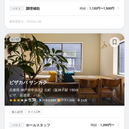
調理補助
時給：
1,120円〜1,500円
バイト
最終更新日：30日以上前
ピ
1
/
17
ピザカバ サンカク
兵庫県 神戸市中央区 /
元町（阪神）
駅
190m
ピザ、居酒屋、バル
3.38
～￥3,999
～￥1,999
24席
個人経営
ネイルOK
ホールスタッフ
時給：
1,200円〜
バイト