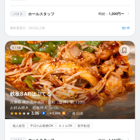
ホールスタッフ
時給：
1,200円〜
バイト
最終更新日：30日以上前
他1件
鉄
1
/
13
鉄板BARはぶてる
兵庫県 神戸市中央区 /
元町（阪神）
駅
133m
お好み焼き、鉄板焼き、バル
3.06
～￥3,999
－
23席
個人経営
平日のみ勤務OK
ネイルOK
新卒歓迎
時給：