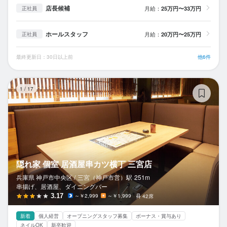
店長候補
月給：
25万円〜33万円
正社員
ホールスタッフ
月給：
20万円〜25万円
正社員
最終更新日：30日以上前
他6件
隠
1
/
17
隠れ家 個室 居酒屋串カツ横丁 三宮店
兵庫県 神戸市中央区 /
三宮（神戸市営）
駅
251m
串揚げ、居酒屋、ダイニングバー
3.17
～￥2,999
～￥1,999
42席
新着
個人経営
オープニングスタッフ募集
ボーナス・賞与あり
ネイルOK
新卒歓迎