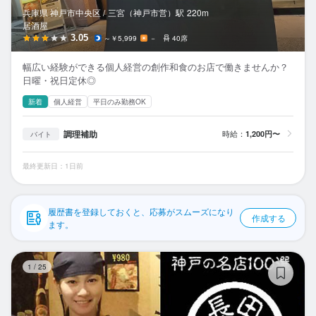
応募履歴
兵庫県 神戸市中央区 /
三宮（神戸市営）
駅
220m
居酒屋
WEB履歴書
3.05
～￥5,999
－
40席
幅広い経験ができる個人経営の創作和食のお店で働きませんか？
スカウト・メルマガ受信設定
日曜・祝日定休◎
新着
個人経営
平日のみ勤務OK
ヘルプ・お問い合わせフォーム
調理補助
時給：
1,200円〜
バイト
掲載をご検討の店舗様へ
食べログ求人PRESS
最終更新日：1日前
プライバシーポリシー
利用規約
履歴書を登録しておくと、応募がスムーズになり
作成する
ます。
企業情報
長
1
/
25