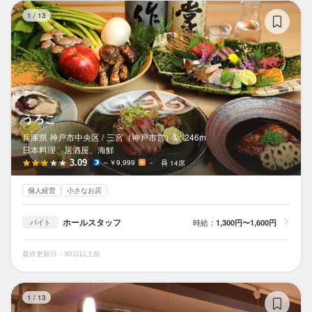
う
1
/
13
うろこ
兵庫県 神戸市中央区 /
三宮（神戸市営）
駅
246m
日本料理、居酒屋、海鮮
3.09
～￥9,999
－
14席
個人経営
小さなお店
ホールスタッフ
時給：
1,300円〜1,600円
バイト
最終更新日：30日以上前
い
1
/
13