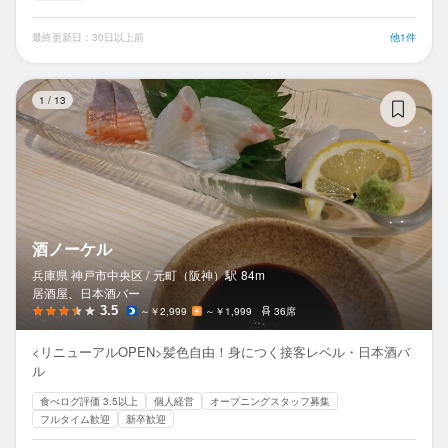
最終更新日：30日以上前
他1件
酒
1
/
13
酒ノーケル
兵庫県 神戸市中央区 /
元町（阪神）
駅
84m
居酒屋、日本酒バー
3.5
～￥2,999
～￥1,999
36席
<リニューアルOPEN>髪色自由！身につく接客レベル・日本酒バ
ル
食べログ評価 3.5以上
個人経営
オープニングスタッフ募集
フルタイム歓迎
新卒歓迎