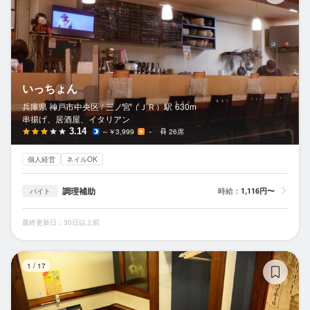
いっちょん
兵庫県 神戸市中央区 /
三ノ宮（ＪＲ）
駅
630m
串揚げ、居酒屋、イタリアン
3.14
～￥3,999
－
26席
個人経営
ネイルOK
調理補助
時給：
1,116円〜
バイト
最終更新日：30日以上前
焼
1
/
17