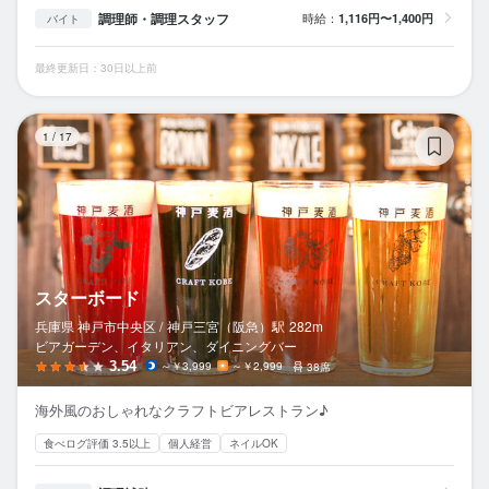
調理師・調理スタッフ
時給：
1,116円〜1,400円
バイト
最終更新日：30日以上前
ス
1
/
17
スターボード
兵庫県 神戸市中央区 /
神戸三宮（阪急）
駅
282m
ビアガーデン、イタリアン、ダイニングバー
3.54
～￥3,999
～￥2,999
38席
海外風のおしゃれなクラフトビアレストラン♪
食べログ評価 3.5以上
個人経営
ネイルOK