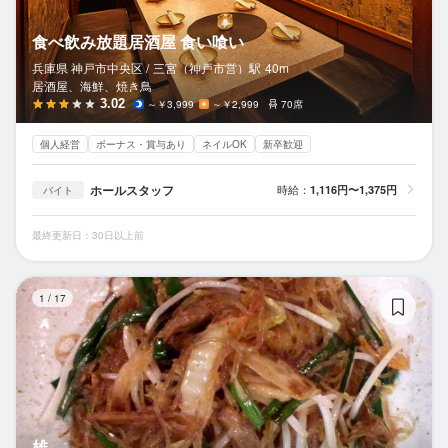
食べ飲み放題居酒屋 食い喰い
兵庫県 神戸市中央区 /
三宮（神戸市営）
駅
40m
居酒屋、海鮮、焼き鳥
3.02
～￥3,999
～￥2,999
70席
個人経営
ボーナス・賞与あり
ネイルOK
新卒歓迎
ホールスタッフ
時給：
1,116円〜1,375円
バイト
最終更新日：30日以上前
雄
1
/
17
雄