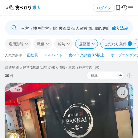
メニュー
ログイン
絞り込み
三宮（神戸市営）駅 居酒屋 個人経営(2店舗以内)
ログイン・無料会員登録
雇用形態
職種
給与
居酒屋
こだわり条件
1
食べログ求人TOP
正社員
アルバイト
食べログ評価 3.5以上
オープニングス
人気の条件
居酒屋 個人経営(2店舗以内) の求人情報 - 三宮（神戸市営）駅
求人検索
30
件
マイページ管理
蛮
1
/
15
閲覧履歴
気になる求人
検索履歴・保存した条件
蛮海