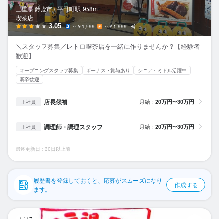
応募履歴
三重県 鈴鹿市 /
平田町
駅
958m
喫茶店
WEB履歴書
3.05
～￥1,999
～￥1,999
－
＼スタッフ募集／レトロ喫茶店を一緒に作りませんか？【経験者
スカウト・メルマガ受信設定
歓迎】
オープニングスタッフ募集
ボーナス・賞与あり
シニア・ミドル活躍中
ヘルプ・お問い合わせフォーム
新卒歓迎
掲載をご検討の店舗様へ
店長候補
月給：
20万円〜30万円
正社員
食べログ求人PRESS
調理師・調理スタッフ
月給：
20万円〜30万円
正社員
プライバシーポリシー
利用規約
最終更新日：30日以上前
企業情報
履歴書を登録しておくと、応募がスムーズになり
作成する
ます。
風
1
/
17