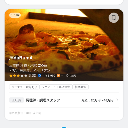
津
1
/
16
津daRumA
三重県 津市 /
津
駅
255m
ピザ、居酒屋、イタリアン
3.32
～￥3,999
－
23席
ボーナス・賞与あり
シニア・ミドル活躍中
新卒歓迎
調理師・調理スタッフ
月給：
20万円〜45万円
正社員
最終更新日：30日以上前