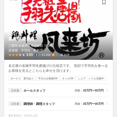
風来坊 鈴鹿店
三重県 鈴鹿市 /
平田町
駅
192m
居酒屋、手羽先、鳥料理
3.03
～￥2,999
－
39席
名古屋の名物手羽先唐揚げの元祖店です。 笑顔で手羽先を食べる
お客様を見るとこちらも幸せを頂けます。
ボーナス・賞与あり
平日のみ勤務OK
ネイルOK
シニア・ミドル活躍中
ホールスタッフ
月給：
25万円〜35万円
正社員
調理師・調理スタッフ
月給：
25万円〜35万円
正社員
最終更新日：30日以上前