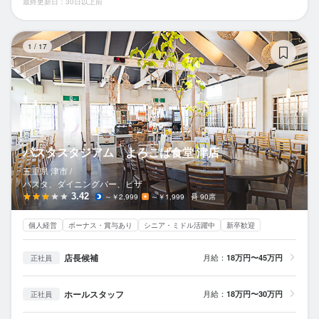
最終更新日：30日以上前
パ
1
/
17
パスタスタジアム よろこば食堂 津店
三重県 津市 /
パスタ、ダイニングバー、ピザ
3.42
～￥2,999
～￥1,999
90席
個人経営
ボーナス・賞与あり
シニア・ミドル活躍中
新卒歓迎
店長候補
月給：
18万円〜45万円
正社員
ホールスタッフ
月給：
18万円〜30万円
正社員