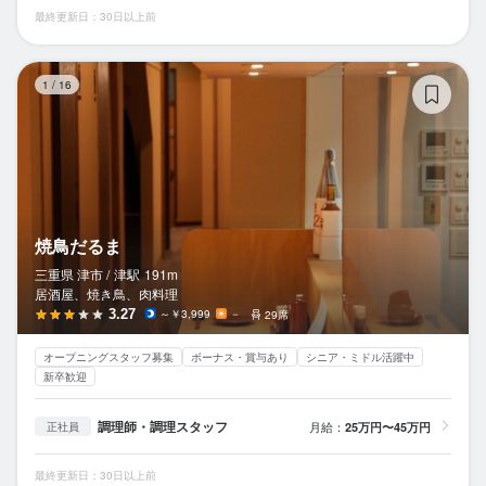
最終更新日：30日以上前
焼
1
/
16
焼鳥だるま
三重県 津市 /
津
駅
191m
居酒屋、焼き鳥、肉料理
3.27
～￥3,999
－
29席
オープニングスタッフ募集
ボーナス・賞与あり
シニア・ミドル活躍中
新卒歓迎
調理師・調理スタッフ
月給：
25万円〜45万円
正社員
最終更新日：30日以上前