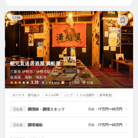
船
1
/
16
船元直送居酒屋 満船屋
三重県 伊勢市 /
伊勢市
駅
122m
居酒屋、海鮮、海鮮丼
3.39
～￥4,999
～￥1,999
40席
ボーナス・賞与あり
ネイルOK
シニア・ミドル活躍中
新卒歓迎
調理師・調理スタッフ
月給：
17万円〜25万円
正社員
調理補助
月給：
17万円〜25万円
正社員