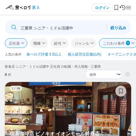
メニュー
ログイン
絞り込み
三重県 シニア・ミドル活躍中
ログイン・無料会員登録
正社員
職種
給与
ジャンル
こだわり条件
1
食べログ求人TOP
食べログ評価 3.5以上
個人経営(2店舗以内)
オープニングス
人気の条件
飲食店 シニア・ミドル活躍中 正社員 の転職・求人情報 - 三重県
求人検索
8
件
マイページ管理
喫
1
/
19
閲覧履歴
気になる求人
検索履歴・保存した条件
喫茶珈琲店 ピノキオ イオンモール鈴鹿店