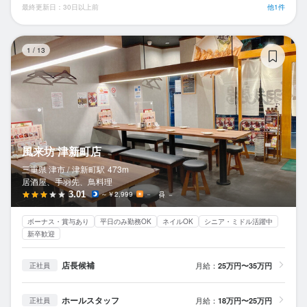
最終更新日：30日以上前
他1件
風
1
/
13
風来坊 津新町店
三重県 津市 /
津新町
駅
473m
居酒屋、手羽先、鳥料理
3.01
～￥2,999
－
－
ボーナス・賞与あり
平日のみ勤務OK
ネイルOK
シニア・ミドル活躍中
新卒歓迎
店長候補
月給：
25万円〜35万円
正社員
ホールスタッフ
月給：
18万円〜25万円
正社員