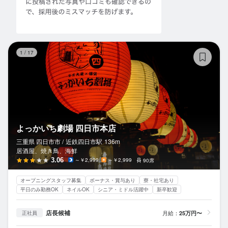
よ
1
/
17
よっかいち劇場 四日市本店
三重県 四日市市 /
近鉄四日市
駅
136m
居酒屋、焼き鳥、海鮮
3.06
～￥2,999
～￥2,999
90席
オープニングスタッフ募集
ボーナス・賞与あり
寮・社宅あり
平日のみ勤務OK
ネイルOK
シニア・ミドル活躍中
新卒歓迎
店長候補
月給：
25万円〜
正社員