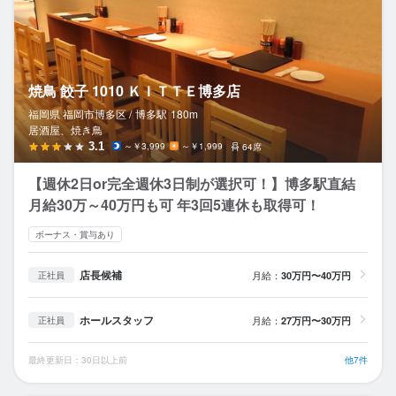
焼鳥 餃子 1010 ＫＩＴＴＥ博多店
福岡県 福岡市博多区 /
博多
駅
180m
居酒屋、焼き鳥
3.1
～￥3,999
～￥1,999
64席
【週休2日or完全週休3日制が選択可！】博多駅直結
月給30万～40万円も可 年3回5連休も取得可！
ボーナス・賞与あり
店長候補
月給：
30万円〜40万円
正社員
ホールスタッフ
月給：
27万円〜30万円
正社員
最終更新日：30日以上前
他7件