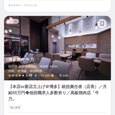
最終更新日：30日以上前
博
1
/
23
博多焼肉 牛乃
福岡県 福岡市博多区 /
博多
駅
405m
焼肉、居酒屋、韓国料理
3.09
～￥7,999
－
30席
【本店or新店立上げ＠博多】統括責任者（店長）／月
給55万円◆他役職求人多数有り／高級焼肉店「牛
乃」
個人経営