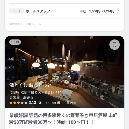
ホールスタッフ
時給：
1,060円〜1,244円
バイト
最終更新日：30日以上前
酒
1
/
13
酒とくし おっとっと
福岡県 福岡市博多区 /
博多
駅
630m
居酒屋、串焼き
3.13
～￥4,999
－
28席
業績好調 話題の博多駅近くの野菜巻き串居酒屋 未経
験28万経験者30万〜！時給1100〜円！！