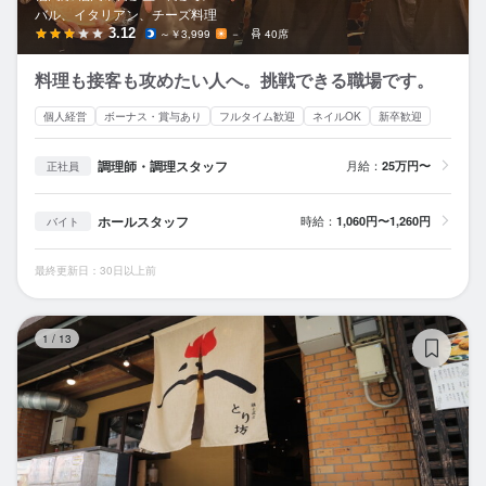
バル、イタリアン、チーズ料理
3.12
～￥3,999
－
40席
料理も接客も攻めたい人へ。挑戦できる職場です。
個人経営
ボーナス・賞与あり
フルタイム歓迎
ネイルOK
新卒歓迎
調理師・調理スタッフ
月給：
25万円〜
正社員
ホールスタッフ
時給：
1,060円〜1,260円
バイト
最終更新日：30日以上前
鶏
1
/
13