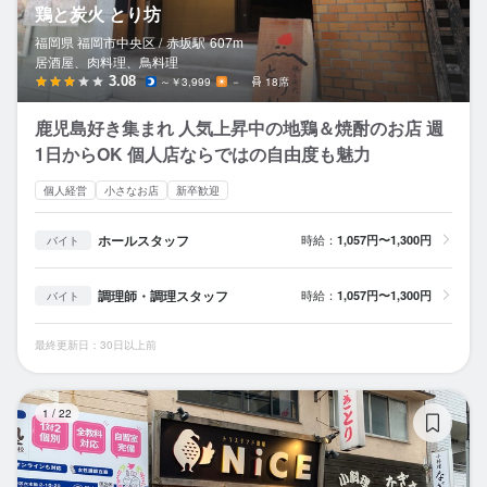
鶏と炭火 とり坊
福岡県 福岡市中央区 /
赤坂
駅
607m
居酒屋、肉料理、鳥料理
3.08
～￥3,999
－
18席
鹿児島好き集まれ 人気上昇中の地鶏＆焼酎のお店 週
1日からOK 個人店ならではの自由度も魅力
個人経営
小さなお店
新卒歓迎
ホールスタッフ
時給：
1,057円〜1,300円
バイト
調理師・調理スタッフ
時給：
1,057円〜1,300円
バイト
最終更新日：30日以上前
ト
1
/
22