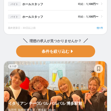
ホールスタッフ
時給：
1,100円〜
バイト
ホールスタッフ
時給：
1,100円〜
バイト
最終更新日：30日以上前
他1件
理想の求人が見つかりませんか？
条件を絞り込む
イ
1
/
17
イタリアン チーズバル バルバル 博多駅前
福岡県 福岡市博多区 /
博多
駅
364m