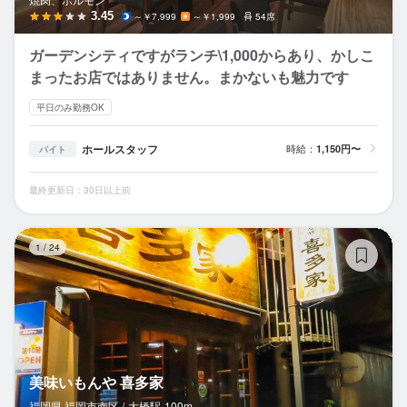
3.45
～￥7,999
～￥1,999
54席
ガーデンシティですがランチ\1,000からあり、かしこ
まったお店ではありません。まかないも魅力です
平日のみ勤務OK
ホールスタッフ
時給：
1,150円〜
バイト
最終更新日：30日以上前
美
1
/
24
美味いもんや 喜多家
福岡県 福岡市南区 /
大橋
駅
100m