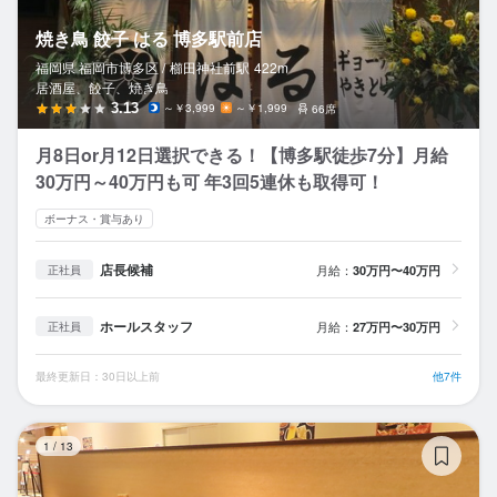
焼き鳥 餃子 はる 博多駅前店
福岡県 福岡市博多区 /
櫛田神社前
駅
422m
居酒屋、餃子、焼き鳥
3.13
～￥3,999
～￥1,999
66席
月8日or月12日選択できる！【博多駅徒歩7分】月給
30万円～40万円も可 年3回5連休も取得可！
ボーナス・賞与あり
店長候補
月給：
30万円〜40万円
正社員
ホールスタッフ
月給：
27万円〜30万円
正社員
最終更新日：30日以上前
他7件
焼
1
/
13