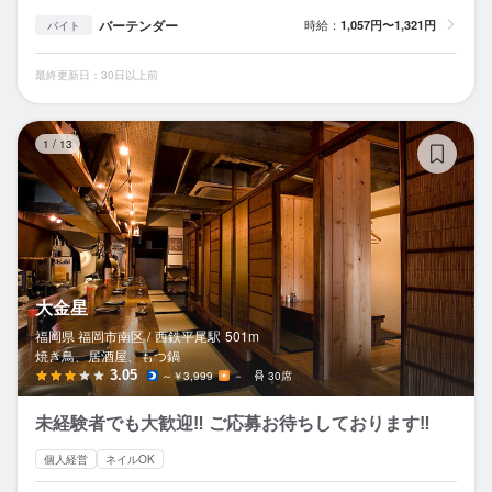
バーテンダー
時給：
1,057円〜1,321円
バイト
最終更新日：30日以上前
大
1
/
13
大金星
福岡県 福岡市南区 /
西鉄平尾
駅
501m
焼き鳥、居酒屋、もつ鍋
3.05
～￥3,999
－
30席
未経験者でも大歓迎‼︎ ご応募お待ちしております‼︎
個人経営
ネイルOK