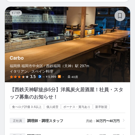
Ca
1
/
17
Carbo
福岡県 福岡市中央区 /
西鉄福岡（天神）
駅
297m
イタリアン、スペイン料理
3.5
～￥5,999
－
40席
【西鉄天神駅徒歩5分】洋風炭火居酒屋！社員・スタ
ッフ募集のお知らせ！
食べログ評価 3.5以上
個人経営
ボーナス・賞与あり
新卒歓迎
調理師・調理スタッフ
月給：
30万円〜40万円
正社員