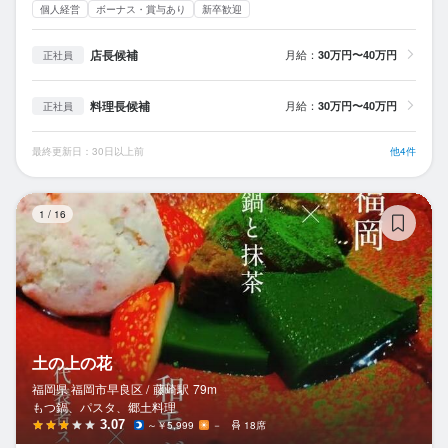
個人経営
ボーナス・賞与あり
新卒歓迎
店長候補
月給：
30万円〜40万円
正社員
料理長候補
月給：
30万円〜40万円
正社員
最終更新日：30日以上前
他4件
土
1
/
16
土の上の花
福岡県 福岡市早良区 /
藤崎
駅
79m
もつ鍋、パスタ、郷土料理
3.07
～￥5,999
－
18席