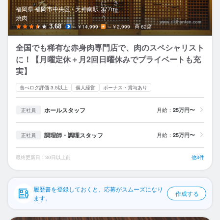
応募履歴
福岡県 福岡市中央区 /
天神南
駅
377m
焼肉
WEB履歴書
3.68
～￥14,999
～￥2,999
62席
全国でも稀有な赤身肉専門店で、肉のスペシャリスト
スカウト・メルマガ受信設定
に！【月曜定休＋月2回日曜休みでプライベートも充
実】
ヘルプ・お問い合わせフォーム
食べログ評価 3.5以上
個人経営
ボーナス・賞与あり
掲載をご検討の店舗様へ
ホールスタッフ
月給：
25万円〜
正社員
食べログ求人PRESS
プライバシーポリシー
調理師・調理スタッフ
月給：
25万円〜
正社員
利用規約
最終更新日：30日以上前
他3件
企業情報
履歴書を登録しておくと、応募がスムーズになり
作成する
ます。