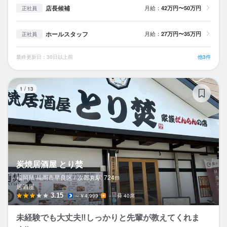
店長候補
月給：
42万円〜50万円
正社員
ホールスタッフ
月給：
27万円〜35万円
正社員
最終更新日：30日以上前
他3件
炭
1
/
13
炭焼居酒屋 とり焚
福岡県 福岡市早良区 /
次郎丸
駅
724m
居酒屋
3.15
～￥4,999
－
40席
未経験でも大丈夫‼️しっかりと先輩が教えてくれま