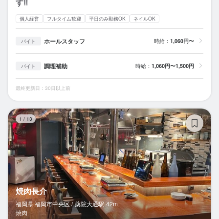
す‼️
個人経営
フルタイム歓迎
平日のみ勤務OK
ネイルOK
ホールスタッフ
時給：
1,060円〜
バイト
調理補助
時給：
1,060円〜1,500円
バイト
最終更新日：30日以上前
焼
1
/
13
焼肉長介
福岡県 福岡市中央区 /
薬院大通
駅
42m
焼肉