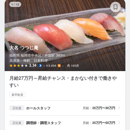
大
1
/
13
大名 つつじ庵
福岡県 福岡市中央区 /
赤坂
駅
363m
居酒屋、海鮮、日本料理
3.34
～￥5,999
－
165席
月給27万円～昇給チャンス・まかない付きで働きや
すい
新卒歓迎
ホールスタッフ
月給：
25万円〜30万円
正社員
調理師・調理スタッフ
月給：
25万円〜50万円
正社員