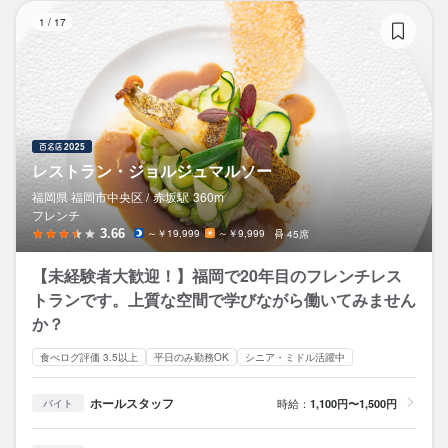
レ
1
/
17
レストラン・ジョルジュマルソー
福岡県 福岡市中央区 /
赤坂
駅
360m
フレンチ
3.66
～￥19,999
～￥9,999
45席
【未経験者大歓迎！】福岡で20年目のフレンチレス
トランです。上質な空間で学びながら働いてみません
か？
食べログ評価 3.5以上
平日のみ勤務OK
シニア・ミドル活躍中
ホールスタッフ
時給：
1,100円〜1,500円
バイト