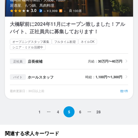
居酒屋、もつ鍋、馬肉料理
3.0
～￥3,999
－
100席
大橋駅前に2024年11月にオープン致しました！アル
バイト、正社員共に募集しております！
オープニングスタッフ募集
フルタイム歓迎
ネイルOK
シニア・ミドル活躍中
店長候補
月給：
30万円〜40万円
正社員
ホールスタッフ
時給：
1,100円〜1,300円
バイト
最終更新日：30日以上前
他1件
1
4
5
6
28
関連する求人キーワード