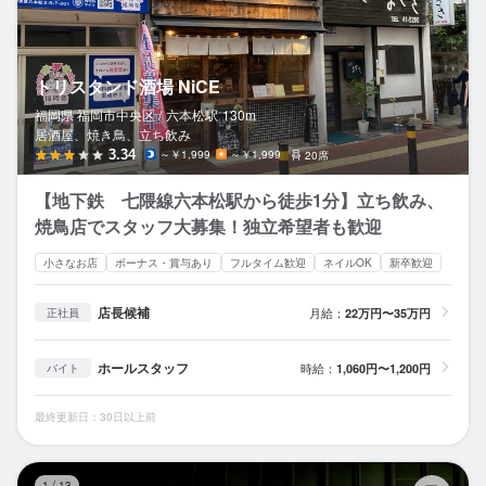
トリスタンド酒場 NiCE
福岡県 福岡市中央区 /
六本松
駅
130m
居酒屋、焼き鳥、立ち飲み
3.34
～￥1,999
～￥1,999
20席
【地下鉄 七隈線六本松駅から徒歩1分】立ち飲み、
焼鳥店でスタッフ大募集！独立希望者も歓迎
小さなお店
ボーナス・賞与あり
フルタイム歓迎
ネイルOK
新卒歓迎
店長候補
月給：
22万円〜35万円
正社員
ホールスタッフ
時給：
1,060円〜1,200円
バイト
最終更新日：30日以上前
よ
1
/
13