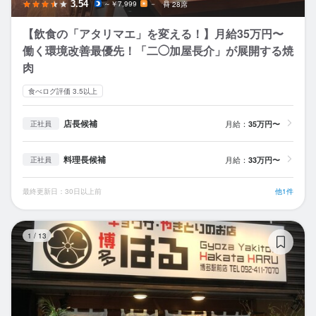
3.54
～￥7,999
－
28席
【飲食の「アタリマエ」を変える！】月給35万円〜
働く環境改善最優先！「二◯加屋長介」が展開する焼
肉
食べログ評価 3.5以上
店長候補
月給：
35万円〜
正社員
料理長候補
月給：
33万円〜
正社員
最終更新日：30日以上前
他1件
焼
1
/
13