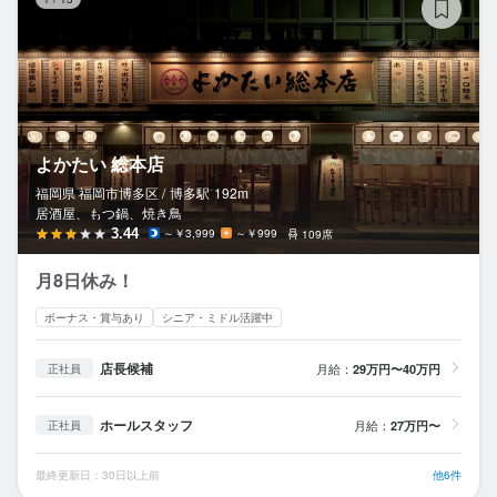
よかたい 総本店
福岡県 福岡市博多区 /
博多
駅
192m
居酒屋、もつ鍋、焼き鳥
3.44
～￥3,999
～￥999
109席
月8日休み！
ボーナス・賞与あり
シニア・ミドル活躍中
店長候補
月給：
29万円〜40万円
正社員
ホールスタッフ
月給：
27万円〜
正社員
最終更新日：30日以上前
他6件