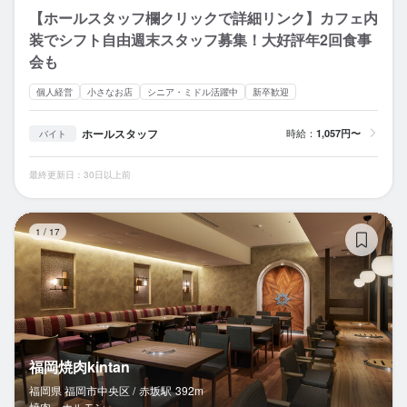
【ホールスタッフ欄クリックで詳細リンク】カフェ内
装でシフト自由週末スタッフ募集！大好評年2回食事
会も
個人経営
小さなお店
シニア・ミドル活躍中
新卒歓迎
ホールスタッフ
時給：
1,057円〜
バイト
最終更新日：30日以上前
福
1
/
17
福岡焼肉kintan
福岡県 福岡市中央区 /
赤坂
駅
392m
焼肉、ホルモン