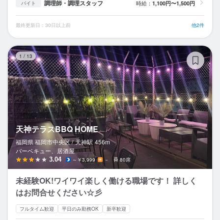
調理師・調理スタッフ
時給：
1,100円〜1,500円
バイト
最終更新日：30日以上前
他2件
天
1
/
13
天神テラスBBQ HOME
福岡県 福岡市中央区 /
天神
駅
456m
バーベキュー、居酒屋
3.04
～￥3,999
－
80席
未経験OK!ワイワイ楽しく働ける職場です！ 詳しく
はお問合せください☆彡
フルタイム歓迎
平日のみ勤務OK
新卒歓迎