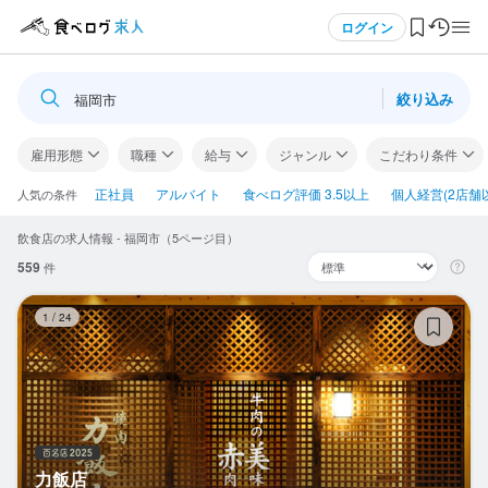
メニュー
ログイン
絞り込み
福岡市
ログイン・無料会員登録
雇用形態
職種
給与
ジャンル
こだわり条件
食べログ求人TOP
正社員
アルバイト
食べログ評価 3.5以上
個人経営(2店舗
人気の条件
飲食店の求人情報 - 福岡市（5ページ目）
求人検索
559
件
マイページ管理
力
1
/
24
閲覧履歴
気になる求人
検索履歴・保存した条件
力飯店