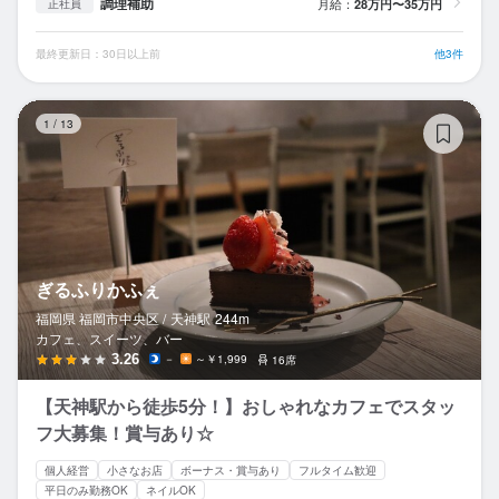
調理補助
月給：
28万円〜35万円
正社員
最終更新日：30日以上前
他3件
ぎ
1
/
13
ぎるふりかふぇ
福岡県 福岡市中央区 /
天神
駅
244m
カフェ、スイーツ、バー
3.26
－
～￥1,999
16席
【天神駅から徒歩5分！】おしゃれなカフェでスタッ
フ大募集！賞与あり☆
個人経営
小さなお店
ボーナス・賞与あり
フルタイム歓迎
平日のみ勤務OK
ネイルOK