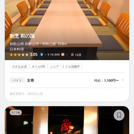
割烹 和の国
和歌山県 和歌山市 /
和歌山
駅
558m
日本料理
3.05
～￥19,999
－
16席
小さなお店
ネイルOK
シニア・ミドル活躍中
女将
時給：
1,100円〜
バイト
最終更新日：30日以上前
蘭
1
/
16