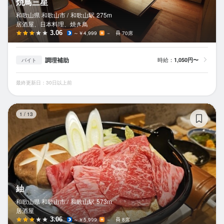
焼鳥三星
和歌山県 和歌山市 /
和歌山
駅
275m
居酒屋、日本料理、焼き鳥
3.06
～￥4,999
－
70席
調理補助
時給：
1,050円〜
バイト
最終更新日：30日以上前
紬
1
/
13
紬
和歌山県 和歌山市 /
和歌山
駅
573m
居酒屋
3.06
～￥5,999
－
8席