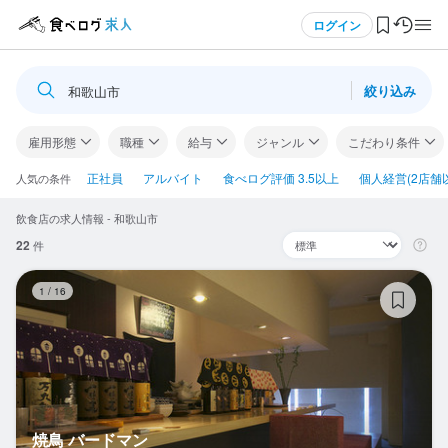
メニュー
ログイン
絞り込み
和歌山市
ログイン・無料会員登録
雇用形態
職種
給与
ジャンル
こだわり条件
食べログ求人TOP
正社員
アルバイト
食べログ評価 3.5以上
個人経営(2店舗
人気の条件
飲食店の求人情報 - 和歌山市
求人検索
22
件
マイページ管理
焼
1
/
16
閲覧履歴
気になる求人
検索履歴・保存した条件
焼鳥 バードマン