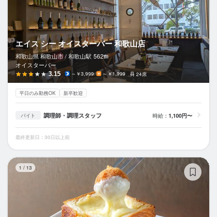
エイス シー オイスターバー 和歌山店
和歌山県 和歌山市 /
和歌山
駅
562m
オイスターバー
3.15
～￥3,999
～￥1,999
24席
平日のみ勤務OK
新卒歓迎
調理師・調理スタッフ
時給：
1,100円〜
バイト
最終更新日：30日以上前
pr
1
/
13