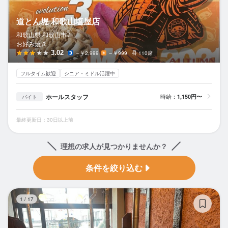
道とん堀 和歌山塩屋店
和歌山県 和歌山市 /
お好み焼き
3.02
～￥2,999
～￥999
110席
フルタイム歓迎
シニア・ミドル活躍中
ホールスタッフ
時給：
1,150円〜
バイト
最終更新日：30日以上前
理想の求人が見つかりませんか？
条件を絞り込む
炊
1
/
17