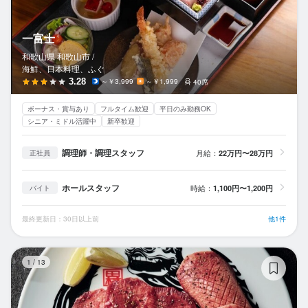
一富士
和歌山県 和歌山市 /
海鮮、日本料理、ふぐ
3.28
～￥3,999
～￥1,999
40席
ボーナス・賞与あり
フルタイム歓迎
平日のみ勤務OK
シニア・ミドル活躍中
新卒歓迎
調理師・調理スタッフ
月給：
22万円〜28万円
正社員
ホールスタッフ
時給：
1,100円〜1,200円
バイト
最終更新日：30日以上前
他1件
炭
1
/
13