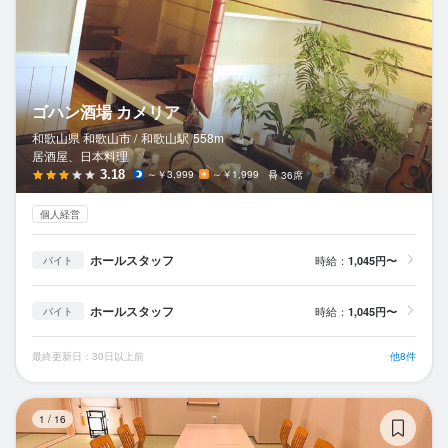
ゴハン酒場 カメリア
和歌山県 和歌山市 /
和歌山
駅
558m
居酒屋、日本料理
3.18
～￥3,999
～￥1,999
36席
個人経営
ホールスタッフ
時給：
1,045円〜
バイト
ホールスタッフ
時給：
1,045円〜
バイト
最終更新日：30日以上前
他8件
割
1
/
16