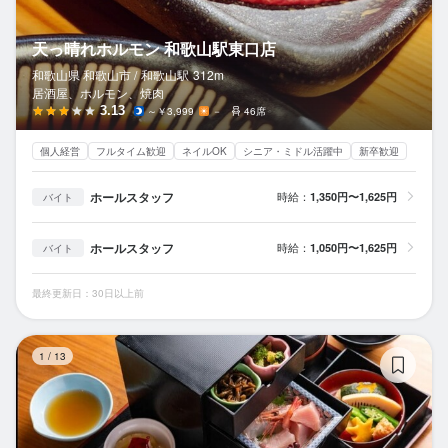
天っ晴れホルモン 和歌山駅東口店
和歌山県 和歌山市 /
和歌山
駅
312m
居酒屋、ホルモン、焼肉
3.13
～￥3,999
－
46席
個人経営
フルタイム歓迎
ネイルOK
シニア・ミドル活躍中
新卒歓迎
ホールスタッフ
時給：
1,350円〜1,625円
バイト
ホールスタッフ
時給：
1,050円〜1,625円
バイト
最終更新日：30日以上前
一
1
/
13