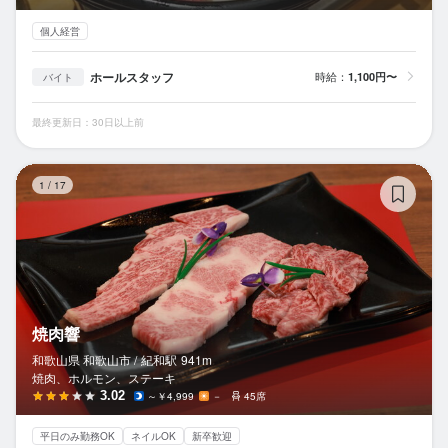
個人経営
ホールスタッフ
時給：
1,100円〜
バイト
最終更新日：30日以上前
焼
1
/
17
焼肉響
和歌山県 和歌山市 /
紀和
駅
941m
焼肉、ホルモン、ステーキ
3.02
～￥4,999
－
45席
平日のみ勤務OK
ネイルOK
新卒歓迎