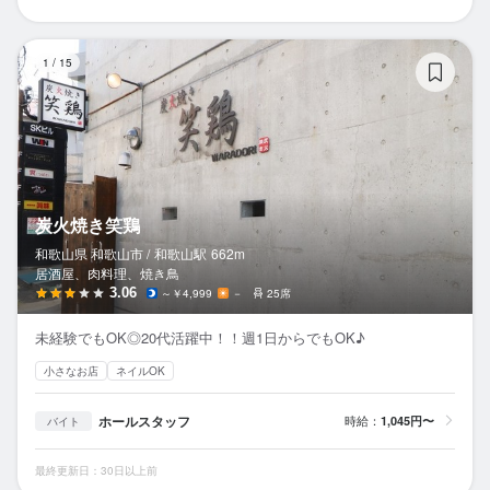
炭
1
/
15
炭火焼き笑鶏
和歌山県 和歌山市 /
和歌山
駅
662m
居酒屋、肉料理、焼き鳥
3.06
～￥4,999
－
25席
未経験でもOK◎20代活躍中！！週1日からでもOK♪
小さなお店
ネイルOK
ホールスタッフ
時給：
1,045円〜
バイト
最終更新日：30日以上前