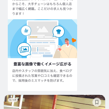
ゴ
1
/
17