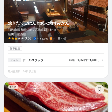
炊きたてごはんと炭火焼肉 みかん
和歌山県 和歌山市 /
和歌山
駅
164m
焼肉、居酒屋
3.06
～￥5,999
－
47席
新卒歓迎
ホールスタッフ
時給：
1,050円〜1,300円
バイト
最終更新日：30日以上前
天
1
/
13