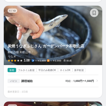
炭
1
/
13
炭焼うなぎふじさん ガーデンパーク和歌山店
和歌山県 和歌山市 /
うなぎ
3.08
～￥3,999
～￥3,999
80席
新着
フルタイム歓迎
平日のみ勤務OK
ネイルOK
新卒歓迎
調理補助
時給：
1,050円〜1,550円
バイト
最終更新日：2日前
本