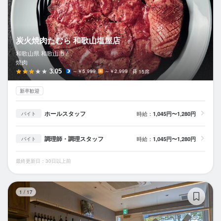
炭火焼肉たむら 和歌山塩屋店
和歌山県 和歌山市 /
焼肉
3.05
～￥5,999
～￥2,999
15席
新卒歓迎
ホールスタッフ
時給：
1,045円〜1,280円
バイト
調理師・調理スタッフ
時給：
1,045円〜1,280円
バイト
最終更新日：30日以上前
エ
1
/
17