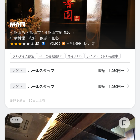
蘭香園
和歌山県 和歌山市 /
和歌山市
駅
920m
中華料理、海鮮、飲茶・点心
3.32
～￥3,999
～￥1,999
70席
フルタイム歓迎
平日のみ勤務OK
ネイルOK
シニア・ミドル活躍中
ホールスタッフ
時給：
1,050円〜
バイト
ホールスタッフ
時給：
1,050円〜
バイト
最終更新日：30日以上前
魚
1
/
13