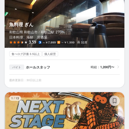
魚料理 ぎん
和歌山県 和歌山市 /
和歌山
駅
270m
日本料理、海鮮、居酒屋
3.59
～￥7,999
～￥1,999
32席
食べログ評価 3.5以上
個人経営
ホールスタッフ
時給：
1,200円〜
バイト
最終更新日：30日以上前
道
1
/
13