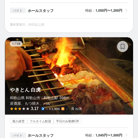
ホールスタッフ
時給：
1,050円〜1,200円
バイト
最終更新日：30日以上前
や
1
/
16
やきとん 白虎
和歌山県 和歌山市 /
和歌山
駅
306m
居酒屋、もつ焼き、バル
3.17
～￥3,999
－
32席
個人経営
フルタイム歓迎
平日のみ勤務OK
ホールスタッフ
時給：
1,045円〜1,500円
バイト