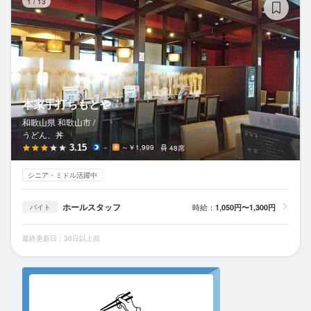
1
/
13
本家手打ちもとや
和歌山県 和歌山市 /
うどん、丼
3.15
－
～￥1,999
48席
シニア・ミドル活躍中
ホールスタッフ
時給：
1,050円〜1,300円
バイト
最終更新日：30日以上前