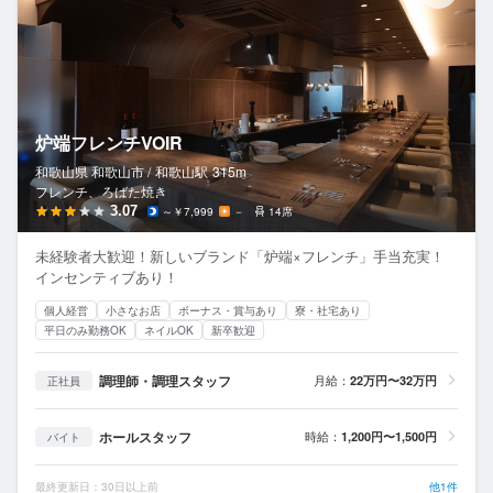
炉端フレンチVOIR
和歌山県 和歌山市 /
和歌山
駅
315m
フレンチ、ろばた焼き
3.07
～￥7,999
－
14席
未経験者大歓迎！新しいブランド「炉端×フレンチ」手当充実！
インセンティブあり！
個人経営
小さなお店
ボーナス・賞与あり
寮・社宅あり
平日のみ勤務OK
ネイルOK
新卒歓迎
調理師・調理スタッフ
月給：
22万円〜32万円
正社員
ホールスタッフ
時給：
1,200円〜1,500円
バイト
最終更新日：30日以上前
他1件