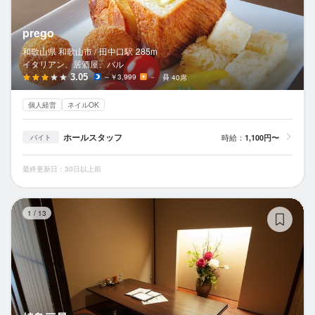
prego
和歌山県 和歌山市 /
田中口
駅
285m
イタリアン、居酒屋、バル
3.05
～￥3,999
－
40席
個人経営
ネイルOK
ホールスタッフ
時給：
1,100円〜
バイト
最終更新日：30日以上前
焼
1
/
13