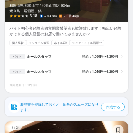
応募履歴
和歌山県 和歌山市 /
和歌山市
駅
634m
焼き鳥、居酒屋、鍋
WEB履歴書
3.18
～￥4,999
－
46席
バイト初心者経験者独立開業希望者も歓迎致します！幅広い経験
スカウト・メルマガ受信設定
ができる個人経営のお店で働いてみませんか？
個人経営
フルタイム歓迎
ネイルOK
シニア・ミドル活躍中
ヘルプ・お問い合わせフォーム
ホールスタッフ
時給：
1,050円〜1,200円
バイト
掲載をご検討の店舗様へ
食べログ求人PRESS
ホールスタッフ
時給：
1,050円〜1,200円
バイト
プライバシーポリシー
最終更新日：12日前
利用規約
企業情報
履歴書を登録しておくと、応募がスムーズになり
作成する
ます。
炉
1
/
24